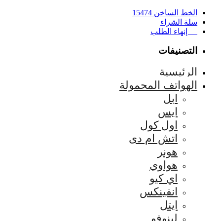
الخط الساخن 15474
سلة الشراء
إنهاء الطلب
التصنيفات
الرئيسية
الهواتف المحمولة
ابل
ايس
اول كول
اتش ام دى
هونر
هواوي
اي كيو
انفينكس
ايتل
لينوفو