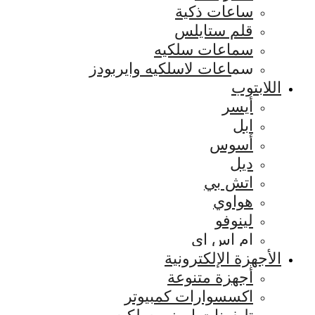
ساعات ذكية
قلم ستايلس
سماعات سلكيه
سماعات لاسلكيه وايربودز
اللابتوب
أيسر
ابل
أسوس
ديل
اتش بي
هواوي
لينوفو
ام اس اي
الأجهزة الإلكترونية
أجهزة متنوعة
اكسسوارات كمبيوتر