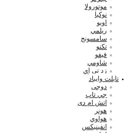
موتورولا
نوكيا
اوبو
ريلمي
سامسونج
تكنو
فيفو
شاومي
زد تي إي
تابلت وايباد
دوجى
جي تاب
اتش ام دى
هونر
هواوي
انفينيكس