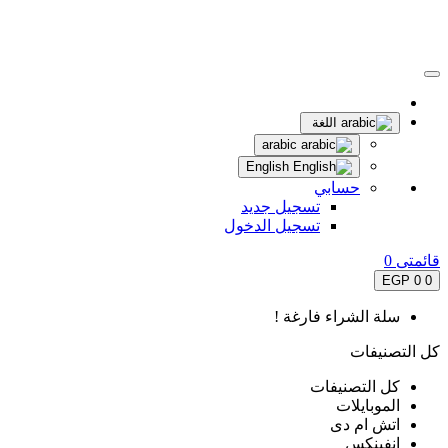
اللغة
arabic
English
حسابي
تسجيل جديد
تسجيل الدخول
قائمتى
0
0 EGP
0
سلة الشراء فارغة !
كل التصنيفات
كل التصنيفات
الموبايلات
اتش ام دى
انفينكس