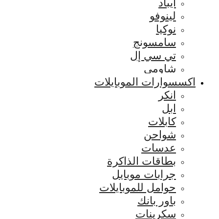
ايباد
لينوفو
نوكيا
سامسونج
تي سي إل
شاومي
اكسسوارات الموبايلات
انكر
ابل
كابلات
شواحن
عدسات
بطاقات الذاكرة
جرابات موبايل
حوامل للموبايلات
باور بانك
سكرينات