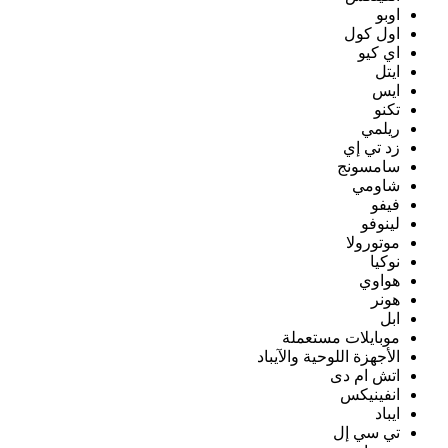
اوبو
اول كول
اي كيو
ايتل
ايس
تكنو
ريلمي
زد تي إي
سامسونج
شاومي
فيفو
لينوفو
موتورولا
نوكيا
هواوي
هونر
ابل
موبايلات مستعملة
الأجهزة اللوحية والآيباد
اتش ام دى
انفينيكس
ايباد
تي سي إل