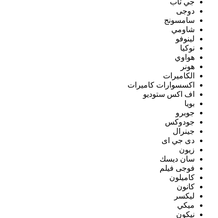
جي تاب
دوجى
سامسونج
شاومي
لينوفو
نوكيا
هواوي
هونر
الكاميرات
اكسسوارات كاميرات
اف اكس ستوديو
بويا
جوبرو
جودوكس
جينرال
دى جي اى
زيون
سان ديسك
فوجى فيلم
كاميلون
كانون
ليكسر
ميكي
نيكون