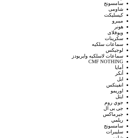
سامسونج
شاومى
كيسليكت
ميبرو
هونر
ويوفلاى
سكرينات
سماعات سلكيه
لوجيكس
سماعات لاسلكيه وايربودز
CMF NOTHING
أمايا
أنكر
ابل
انفينكس
اوريمو
ايتل
جوي روم
جى بى ال
جيرماكس
ريلمي
سامسونج
سليبرات
شاومى