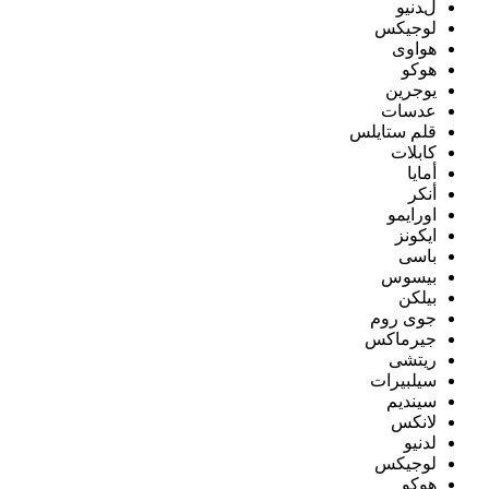
لدنيو
لوجيكس
هواوى
هوكو
يوجرين
عدسات
قلم ستايلس
كابلات
أمايا
أنكر
اورايمو
ايكونز
باسى
بيسوس
بيلكن
جوى روم
جيرماكس
ريتشى
سيلبيرات
سينديم
لانكس
لدنيو
لوجيكس
هوكو