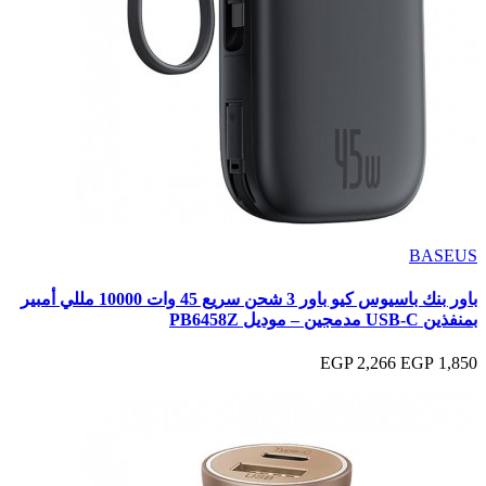
BASEUS
باور بنك باسيوس كيو باور 3 شحن سريع 45 وات 10000 مللي أمبير
بمنفذين USB-C مدمجين – موديل PB6458Z
2,266 EGP
1,850 EGP