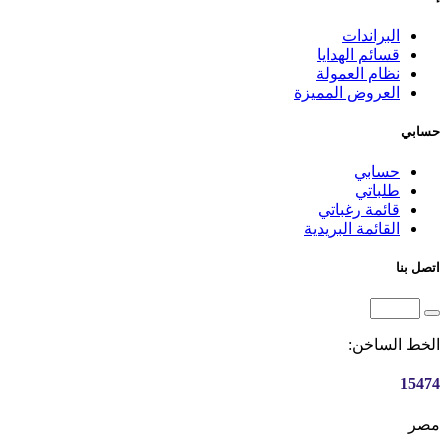
البراندات
قسائم الهدايا
نظام العمولة
العروض المميزة
حسابي
حسابي
طلباتي
قائمة رغباتي
القائمة البريدية
اتصل بنا
الخط الساخن:
15474
مصر