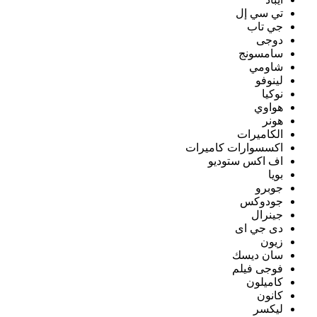
تي سي إل
جي تاب
دوجى
سامسونج
شاومي
لينوفو
نوكيا
هواوي
هونر
الكاميرات
اكسسوارات كاميرات
اف اكس ستوديو
بويا
جوبرو
جودوكس
جينرال
دى جي اى
زيون
سان ديسك
فوجى فيلم
كاميلون
كانون
ليكسر