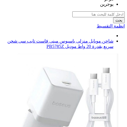
يوجرين
بحث
انظمة التقسيط
شاحن موبايل منزلى باسيوس مينى فاست تايب سى شحن
سريع بقدرة 20 واط موديل PB5785Z