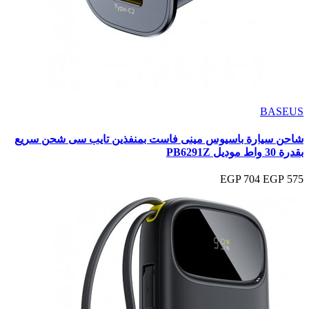
BASEUS
شاحن سيارة باسيوس مينى فاست بمنفذين تايب سى شحن سريع
بقدرة 30 واط موديل PB6291Z
704 EGP
575 EGP