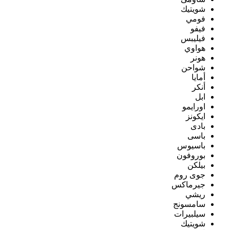
شويتيك
فومي
فيفو
فيليبس
هواوي
هونر
شواحن
أمايا
أنكر
ابل
اورايمو
ايكونز
بادى
باسى
باسيوس
بوروفون
بيلكن
جوى روم
جيرماكس
ريشي
سامسونج
سيلبيرات
شويتيك