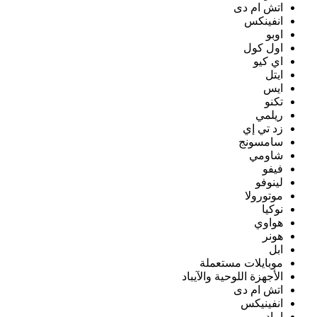
اتش ام دى
انفينكس
اوبو
اول كول
اي كيو
ايتل
ايس
تكنو
ريلمي
زد تي إي
سامسونج
شاومي
فيفو
لينوفو
موتورولا
نوكيا
هواوي
هونر
ابل
موبايلات مستعملة
الأجهزة اللوحية والآيباد
اتش ام دى
انفينيكس
ايباد