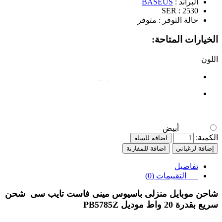
البراند :
BASEUS
SER :
2530
حالة التوفر :
متوفر
الخيارات المتاحة:
اللون
أبيض
أبيض
الكمية:
اضافة للسلة
إضافة لرغباتي
اضافة للمقارنة
تفاصيل
التقييمات (0)
شاحن موبايل منزلى باسيوس مينى فاست تايب سى
شحن
سريع بقدرة 20 واط موديل
PB5785Z