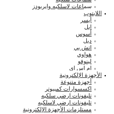
سماعات لاسلكيه وايربودز
اللابتوب
أيسر
ابل
أسوس
ديل
اتش بي
هواوي
لينوفو
ام اس اي
الأجهزة الإلكترونية
أجهزة متنوعة
اكسسوارات كمبيوتر
تليفونات ارضي سلكيه
تليفونات ارضي لاسلكيه
مستلزمات الأجهزة الإلكترونية