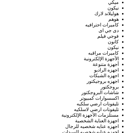
ميكي
نيكون
هوليلاند لارك
هوهم
كاميرات احترافيه
دى جي اى
فوجي فيلم
كانون
نيكون
كاميرات مراقبه
الأجهزة الإلكترونية
أجهزة متنوعة
اجهزه الراديو
اجهزه الشبكات
اجهزه بروجيكتور
بروجكتور
شاشات البروجكتور
اكسسوارات كمبيوتر
تليفونات ارضي سلكيه
تليفونات ارضي لاسلكيه
مستلزمات الأجهزة الإلكترونية
اجهزة العناية الشخصية
اجهزه عنايه شخصيه للرجال
اجهزه عنايه شخصيه للسيدات