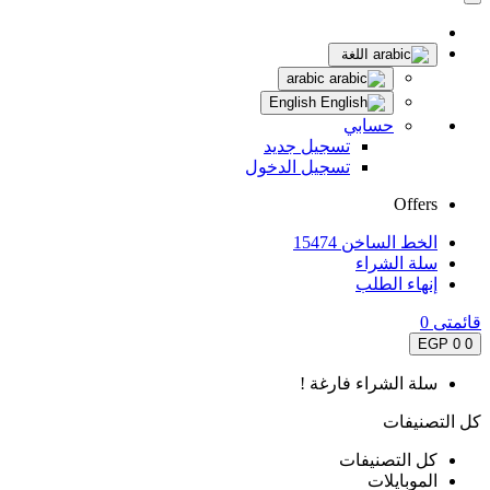
اللغة
arabic
English
حسابي
تسجيل جديد
تسجيل الدخول
Offers
الخط الساخن 15474
سلة الشراء
إنهاء الطلب
قائمتى
0
0 EGP
0
سلة الشراء فارغة !
كل التصنيفات
كل التصنيفات
الموبايلات