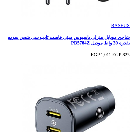
BASEUS
شاحن موبايل منزلى باسيوس مينى فاست تايب سى شحن سريع
بقدرة 30 واط موديل PB5784Z
1,011 EGP
825 EGP