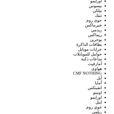
اورايمو
بيسوس
بيلكن
تتيك
جوى روم
جيرماكس
ريدمي
ريماكس
يوجرين
بطاقات الذاكرة
جرابات موبايل
حوامل للموبايلات
ساعات ذكية
أمازفيت
هواوى
CMF NOTHING
أبل
أمايا
انفينكس
اوتيتو
اورايمو
ايتل
جوي روم
ريلمى