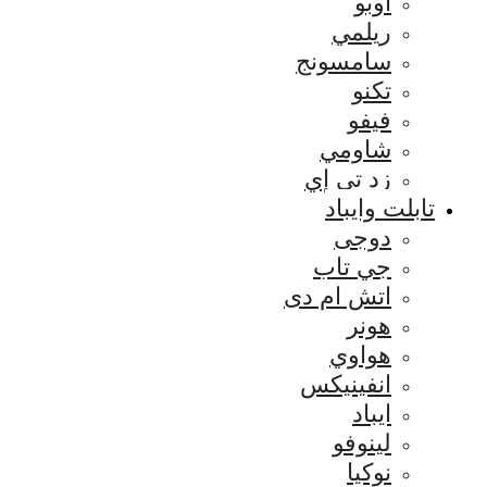
اوبو
ريلمي
سامسونج
تكنو
فيفو
شاومي
زد تي إي
تابلت وايباد
دوجى
جي تاب
اتش ام دى
هونر
هواوي
انفينيكس
ايباد
لينوفو
نوكيا