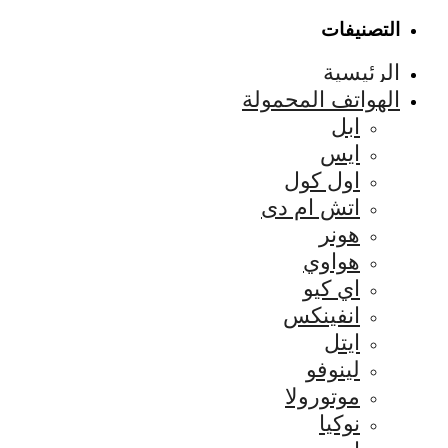
التصنيفات
الرئيسية
الهواتف المحمولة
ابل
ايس
اول كول
اتش ام دى
هونر
هواوي
اي كيو
انفينكس
ايتل
لينوفو
موتورولا
نوكيا