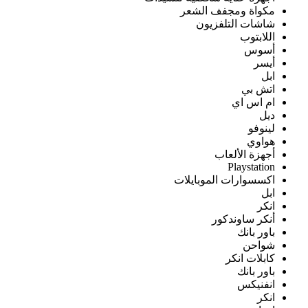
مكواة ومجفف الشعر
شاشات التلفزيون
اللابتوب
أسوس
أيسر
ابل
اتش بي
ام اس اي
ديل
لينوفو
هواوي
أجهزة الألعاب
Playstation
اكسسوارات الموبايلات
ابل
انكر
أنكر ساوندكور
باور بانك
شواحن
كابلات انكر
باور بانك
انفنيكس
انكر