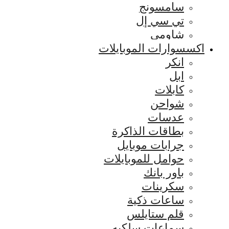
سامسونج
تي سي إل
شاومي
اكسسوارات الموبايلات
انكر
ابل
كابلات
شواحن
عدسات
بطاقات الذاكرة
جرابات موبايل
حوامل للموبايلات
باور بانك
سكرينات
ساعات ذكية
قلم ستايلس
سماعات سلكيه