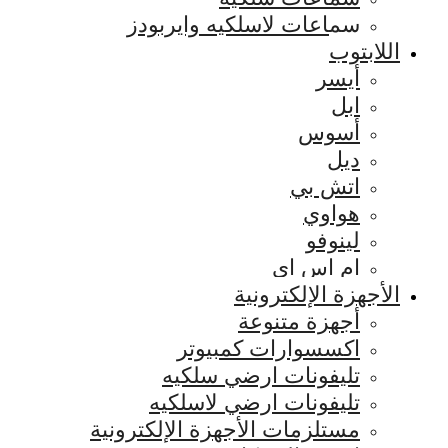
سماعات لاسلكيه وايربودز
اللابتوب
أيسر
ابل
أسوس
ديل
اتش بي
هواوي
لينوفو
ام اس اي
الأجهزة الإلكترونية
أجهزة متنوعة
اكسسوارات كمبيوتر
تليفونات ارضي سلكيه
تليفونات ارضي لاسلكيه
مستلزمات الأجهزة الإلكترونية