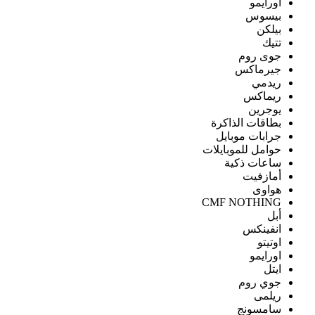
اورايمو
بيسوس
بيلكن
تتيك
جوى روم
جيرماكس
ريدمي
ريماكس
يوجرين
بطاقات الذاكرة
جرابات موبايل
حوامل للموبايلات
ساعات ذكية
أمازفيت
هواوى
CMF NOTHING
أبل
انفينكس
اوتيتو
اورايمو
ايتل
جوي روم
ريلمى
سامسونج