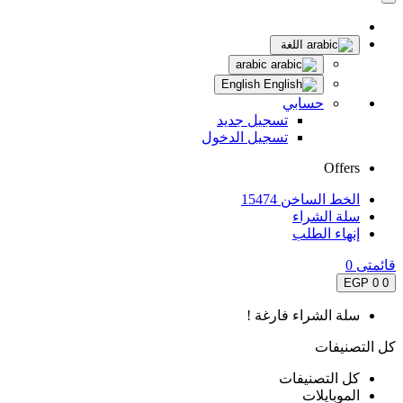
اللغة
arabic
English
حسابي
تسجيل جديد
تسجيل الدخول
Offers
الخط الساخن 15474
سلة الشراء
إنهاء الطلب
قائمتى
0
0 EGP
0
سلة الشراء فارغة !
كل التصنيفات
كل التصنيفات
الموبايلات