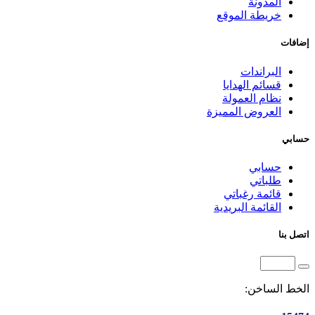
المدونة
خريطة الموقع
إضافات
البراندات
قسائم الهدايا
نظام العمولة
العروض المميزة
حسابي
حسابي
طلباتي
قائمة رغباتي
القائمة البريدية
اتصل بنا
الخط الساخن: