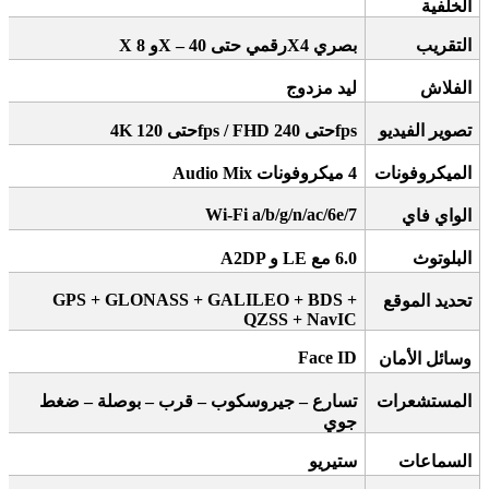
الخلفية
التقريب
بصري 4
X
رقمي حتى 40
X –
و 8
X
الفلاش
ليد مزدوج
تصوير الفيديو
fps
حتى 240
fps / FHD
حتى 120
4K
الميكروفونات
4
ميكروفونات
Audio Mix
Wi-Fi a/b/g/n/ac/6e/7
الواي فاي
البلوتوث
6.0
مع
A2DP
LE
و
GPS + GLONASS + GALILEO + BDS +
تحديد الموقع
QZSS + NavIC
Face ID
وسائل الأمان
المستشعرات
تسارع – جيروسكوب – قرب – بوصلة – ضغط
جوي
السماعات
ستيريو