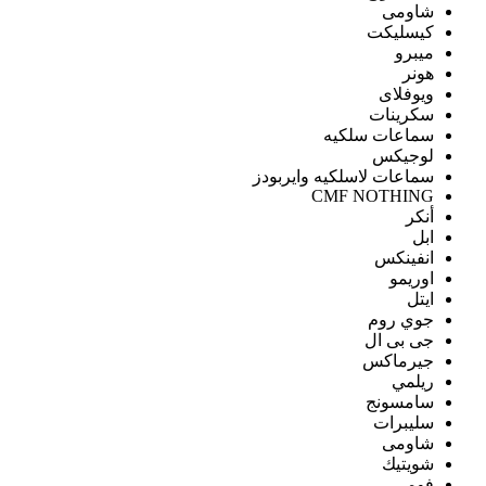
شاومى
كيسليكت
ميبرو
هونر
ويوفلاى
سكرينات
سماعات سلكيه
لوجيكس
سماعات لاسلكيه وايربودز
CMF NOTHING
أنكر
ابل
انفينكس
اوريمو
ايتل
جوي روم
جى بى ال
جيرماكس
ريلمي
سامسونج
سليبرات
شاومى
شويتيك
فومي