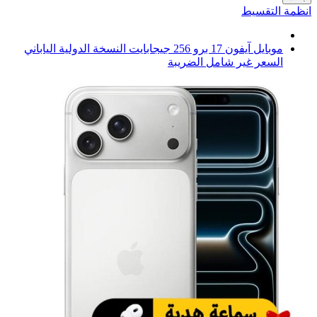
انظمة التقسيط
موبايل آيفون 17 برو 256 جيجابايت النسخة الدولية الياباني
السعر غير شامل الضريبة