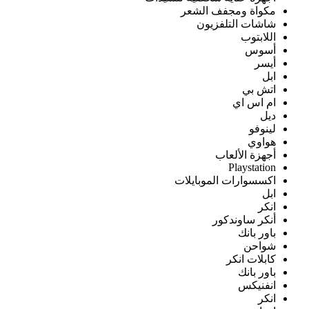
مكواة ومجفف الشعر
شاشات التلفزيون
اللابتوب
أسوس
أيسر
ابل
اتش بي
ام اس اي
ديل
لينوفو
هواوي
أجهزة الألعاب
Playstation
اكسسوارات الموبايلات
ابل
انكر
أنكر ساوندكور
باور بانك
شواحن
كابلات انكر
باور بانك
انفنيكس
انكر