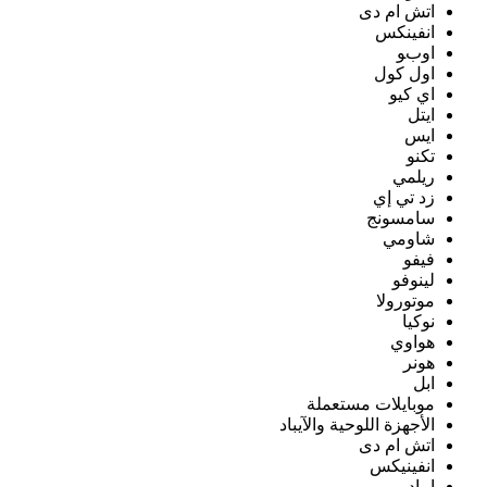
اتش ام دى
انفينكس
اوبو
اول كول
اي كيو
ايتل
ايس
تكنو
ريلمي
زد تي إي
سامسونج
شاومي
فيفو
لينوفو
موتورولا
نوكيا
هواوي
هونر
ابل
موبايلات مستعملة
الأجهزة اللوحية والآيباد
اتش ام دى
انفينيكس
ايباد