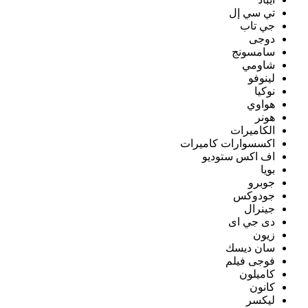
تي سي إل
جي تاب
دوجى
سامسونج
شاومي
لينوفو
نوكيا
هواوي
هونر
الكاميرات
اكسسوارات كاميرات
اف اكس ستوديو
بويا
جوبرو
جودوكس
جينرال
دى جي اى
زيون
سان ديسك
فوجى فيلم
كاميلون
كانون
ليكسر