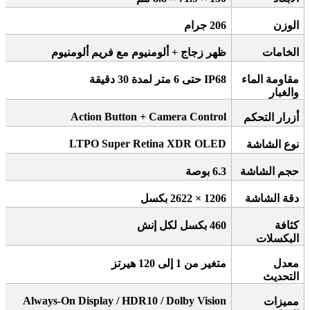
الوزن
206
جرام
الخامات
ظهر زجاج + ألومنيوم مع فريم ألومنيوم
مقاومة الماء
IP68
حتى 6 متر لمدة 30 دقيقة
والغبار
Action Button + Camera Control
أزرار التحكم
LTPO Super Retina XDR OLED
نوع الشاشة
حجم الشاشة
6.3
بوصة
دقة الشاشة
1206 × 2622
بكسل
كثافة
460
بكسل لكل إنش
البكسلات
معدل
متغير من 1 إلى 120 هيرتز
التحديث
Always-On Display / HDR10 / Dolby Vision
مميزات