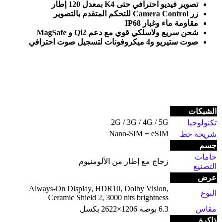
تصوير فيديو احترافي حتى 4
K
بمعدل 120 إطار
زر
Camera Control
للتحكم المتقدم بالتصوير
مقاومة ماء وغبار
IP68
شحن سريع ولاسلكي قوي مع دعم
MagSafe
Qi2
و
صوت ستيريو و4 ميكروفونات لتسجيل صوت احترافي
الشبكات
2G / 3G / 4G / 5G
تكنولوجيا
Nano-SIM + eSIM
شريحة خط
جسم
خامات
زجاج مع إطار من الألومنيوم
التصنيع
عرض
Always-On Display, HDR10, Dolby Vision,
النوع
Ceramic Shield 2, 3000 nits brightness
مقاس
6.3 بوصة 1206×2622 بكسل
ذاكرة