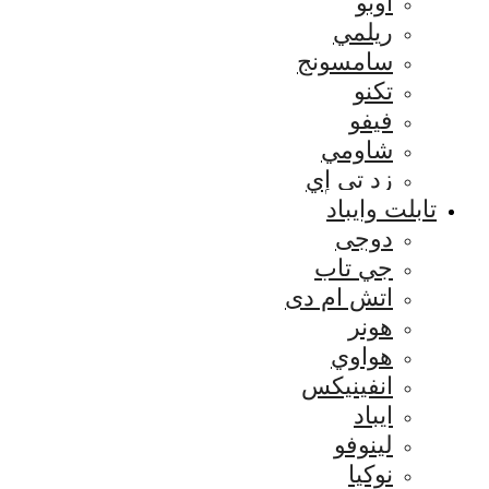
اوبو
ريلمي
سامسونج
تكنو
فيفو
شاومي
زد تي إي
تابلت وايباد
دوجى
جي تاب
اتش ام دى
هونر
هواوي
انفينيكس
ايباد
لينوفو
نوكيا