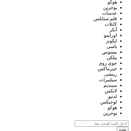
هوكو
يوجرين
عدسات
قلم ستايلس
كابلات
أنكر
اورايمو
ايكونز
باسى
بيسوس
بيلكن
جوى روم
جيرماكس
ريتشى
سيلبيرات
سينديم
لانكس
لدنيو
لوجيكس
هوكو
يوجرين
بحث