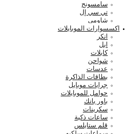
سامسونج
تي سي إل
شاومي
اكسسوارات الموبايلات
انكر
ابل
كابلات
شواحن
عدسات
بطاقات الذاكرة
جرابات موبايل
حوامل للموبايلات
باور بانك
سكرينات
ساعات ذكية
قلم ستايلس
سماعات سلكيه