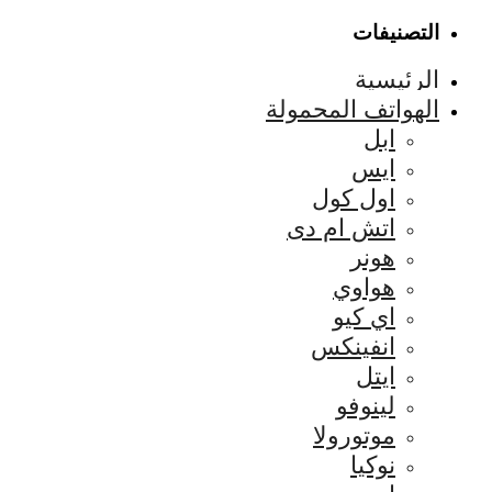
التصنيفات
الرئيسية
الهواتف المحمولة
ابل
ايس
اول كول
اتش ام دى
هونر
هواوي
اي كيو
انفينكس
ايتل
لينوفو
موتورولا
نوكيا