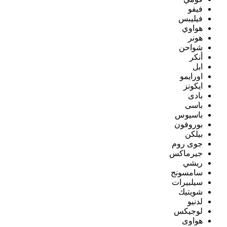
فيفو
فيليبس
هواوي
هونر
شواحن
أنكر
ابل
اورايمو
ايكونز
بادى
باسى
باسيوس
بوروفون
بيلكن
جوى روم
جيرماكس
ريشي
سامسونج
سيلبيرات
شويتيك
لدنيو
لوجيكس
هواوى