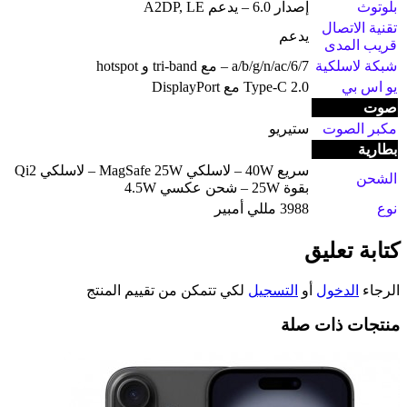
بلوتوث
إصدار 6.0 – يدعم A2DP, LE
تقنية الاتصال
يدعم
قريب المدى
شبكة لاسلكية
a/b/g/n/ac/6/7 – مع tri-band و hotspot
يو اس بي
Type-C 2.0 مع DisplayPort
صوت
مكبر الصوت
ستيريو
بطارية
سريع 40W – لاسلكي MagSafe 25W – لاسلكي Qi2
الشحن
بقوة 25W – شحن عكسي 4.5W
نوع
3988 مللي أمبير
كتابة تعليق
الرجاء
الدخول
أو
التسجيل
لكي تتمكن من تقييم المنتج
منتجات ذات صلة