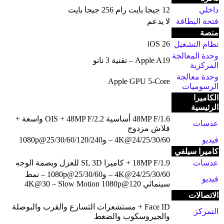
داخلي
12 جيجا بايت رام 256 جيجا بايت
فتحة البطاقة
لا يدعم
منصة
iOS 26
نظام التشغيل
وحدة المعالجة
Apple A19 – تقنية 3 نانو
المركزية
وحدة معالجة
Apple GPU 5-Core
الرسوميات
الكاميرا
الرئيسية
48MP F/1.6 أساسية OIS + 48MP F/2.2 واسعة +
عدسات
فلاش مزدوج
فيديو
4K@24/25/30/60 – و1080p@25/30/60/120/240
كاميرا سيلفي
عدسات
18MP F/1.9 + كاميرا SL 3D للعزل وبصمة الوجه
4K@24/25/30/60 – و1080p@25/30/60 – نمط
فيديو
سينمائي 4K@30 – Slow Motion 1080p@120
الاتصالات
Face ID + مستشعرات التسارع والقرب والبوصلة
التمركز
والجيروسكوب والضغط