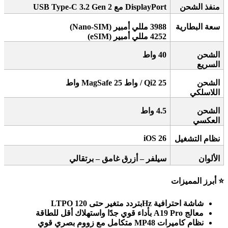
منفذ الشحن
DisplayPort
مع
USB Type-C 3.2 Gen 2
سعة البطارية
3988
مللي أمبير
(Nano-SIM)
4252
مللي أمبير
(eSIM)
الشحن
40
واط
السريع
الشحن
/ Qi2 25
واط
MagSafe 25
واط
اللاسلكي
الشحن
4.5
واط
العكسي
iOS 26
نظام التشغيل
الألوان
سيلفر – أزرق غامق – برتقالي
⭐
أبرز المميزات
شاشة احترافية
LTPO
Hz
بتردد متغير حتى 120
معالج
A19 Pro
بأداء قوي جدًا واستهلاك أقل للطاقة
نظام كاميرات 48
MP
متكامل مع زووم بصري قوي