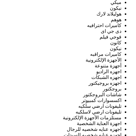
ميكي
نيكون
هوليلاند لارك
هوهم
كاميرات احترافيه
دى جي اى
فوجي فيلم
كانون
نيكون
كاميرات مراقبه
الأجهزة الإلكترونية
أجهزة متنوعة
اجهزه الراديو
اجهزه الشبكات
اجهزه بروجيكتور
بروجكتور
شاشات البروجكتور
اكسسوارات كمبيوتر
تليفونات ارضي سلكيه
تليفونات ارضي لاسلكيه
مستلزمات الأجهزة الإلكترونية
اجهزة العناية الشخصية
اجهزه عنايه شخصيه للرجال
اجهزه عنايه شخصيه للسيدات