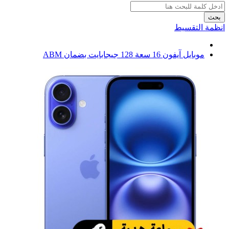
بحث
انظمة التقسيط
موبايل آيفون 16 سعة 128 جيجابايت بضمان ABM