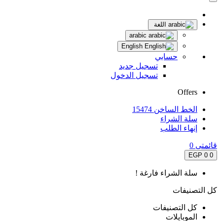
اللغة
arabic
English
حسابي
تسجيل جديد
تسجيل الدخول
Offers
الخط الساخن 15474
سلة الشراء
إنهاء الطلب
قائمتى
0
0 EGP
0
سلة الشراء فارغة !
كل التصنيفات
كل التصنيفات
الموبايلات