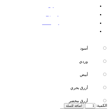
أبيض
أزرق بحري
أزرق مخضر
أسود
وردي
أبيض
أزرق بحري
أزرق مخضر
الكمية:
اضافة للسلة