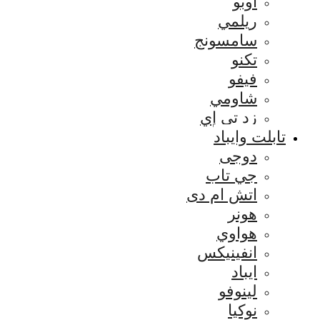
اوبو
ريلمي
سامسونج
تكنو
فيفو
شاومي
زد تي إي
تابلت وايباد
دوجى
جي تاب
اتش ام دى
هونر
هواوي
انفينيكس
ايباد
لينوفو
نوكيا