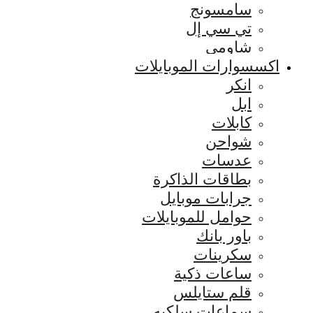
سامسونج
تي سي إل
شاومي
اكسسوارات الموبايلات
انكر
ابل
كابلات
شواحن
عدسات
بطاقات الذاكرة
جرابات موبايل
حوامل للموبايلات
باور بانك
سكرينات
ساعات ذكية
قلم ستايلس
سماعات سلكيه