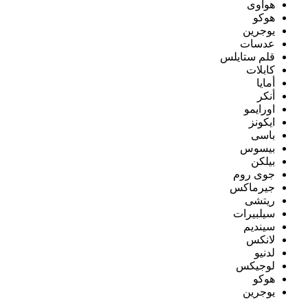
هواوى
هوكو
يوجرين
عدسات
قلم ستايلس
كابلات
أمايا
أنكر
اورايمو
ايكونز
باسى
بيسوس
بيلكن
جوى روم
جيرماكس
ريتشى
سيلبيرات
سينديم
لانكس
لدنيو
لوجيكس
هوكو
يوجرين