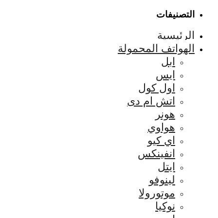
التصنيفات
الرئيسية
الهواتف المحمولة
ابل
ايس
اول كول
اتش ام دى
هونر
هواوي
اي كيو
انفينكس
ايتل
لينوفو
موتورولا
نوكيا