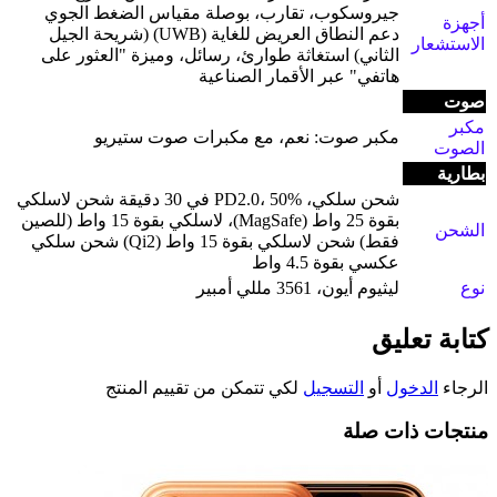
جيروسكوب، تقارب، بوصلة مقياس الضغط الجوي
أجهزة
دعم النطاق العريض للغاية (UWB) (شريحة الجيل
الاستشعار
الثاني) استغاثة طوارئ، رسائل، وميزة "العثور على
هاتفي" عبر الأقمار الصناعية
صوت
مكبر
مكبر صوت: نعم، مع مكبرات صوت ستيريو
الصوت
بطارية
شحن سلكي، PD2.0، 50% في 30 دقيقة شحن لاسلكي
بقوة 25 واط (MagSafe)، لاسلكي بقوة 15 واط (للصين
الشحن
فقط) شحن لاسلكي بقوة 15 واط (Qi2) شحن سلكي
عكسي بقوة 4.5 واط
نوع
ليثيوم أيون، 3561 مللي أمبير
كتابة تعليق
الرجاء
الدخول
أو
التسجيل
لكي تتمكن من تقييم المنتج
منتجات ذات صلة