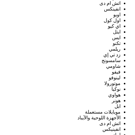
اتش ام دى
انفينكس
اوبو
اول كول
اي كيو
ايتل
ايس
تكنو
ريلمي
زد تي إي
سامسونج
شاومي
فيفو
لينوفو
موتورولا
نوكيا
هواوي
هونر
ابل
موبايلات مستعملة
الأجهزة اللوحية والآيباد
اتش ام دى
انفينيكس
ايباد