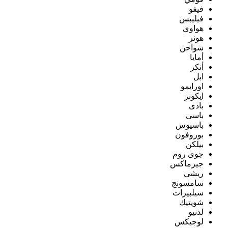
فيفو
فيليبس
هواوي
هونر
شواحن
أمايا
أنكر
ابل
اورايمو
ايكونز
بادى
باسى
باسيوس
بوروفون
بيلكن
جوى روم
جيرماكس
ريشي
سامسونج
سيلبيرات
شويتيك
لدنيو
لوجيكس