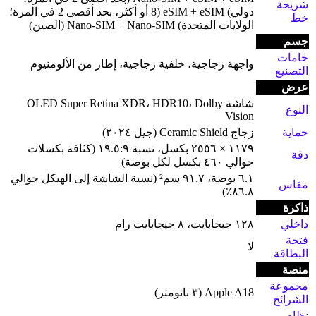
شريحة
دولي) eSIM + eSIM (8 أو أكثر، بحد أقصى 2 في المرة؛
خط
الولايات المتحدة) Nano-SIM + Nano-SIM (الصين)
جسم
خامات
واجهة زجاجية، خلفية زجاجية، إطار من الألومنيوم
التصنيع
عرض
شاشة OLED Super Retina XDR، HDR10، Dolby
النوع
Vision
حماية
زجاج Ceramic Shield (جيل ٢٠٢٤)
١١٧٩ × ٢٥٥٦ بكسل، نسبة ١٩.٥:٩ (كثافة بكسلات
دقة
حوالي ٤٦٠ بكسل لكل بوصة)
٦.١ بوصة، ٩١.٧ سم² (نسبة الشاشة إلى الهيكل حوالي
مقاس
٨٦.٨٪)
ذاكرة
داخلي
١٢٨ جيجابايت، ٨ جيجابايت رام
فتحة
لا
البطاقة
منصة
مجموعة
Apple A18 (٣ نانومتر)
الشرائح
نظام