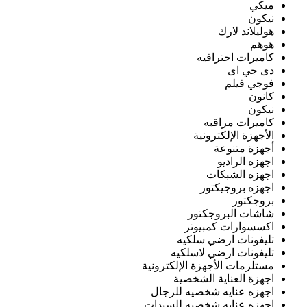
ميكي
نيكون
هوليلاند لارك
هوهم
كاميرات احترافيه
دى جي اى
فوجي فيلم
كانون
نيكون
كاميرات مراقبه
الأجهزة الإلكترونية
أجهزة متنوعة
اجهزه الراديو
اجهزه الشبكات
اجهزه بروجيكتور
بروجكتور
شاشات البروجكتور
اكسسوارات كمبيوتر
تليفونات ارضي سلكيه
تليفونات ارضي لاسلكيه
مستلزمات الأجهزة الإلكترونية
اجهزة العناية الشخصية
اجهزه عنايه شخصيه للرجال
اجهزه عنايه شخصيه للسيدات