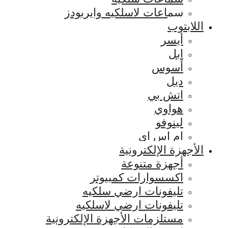
سماعات لاسلكيه وايربودز
اللابتوب
أيسر
ابل
أسوس
ديل
اتش بي
هواوي
لينوفو
ام اس اي
الأجهزة الإلكترونية
أجهزة متنوعة
اكسسوارات كمبيوتر
تليفونات ارضي سلكيه
تليفونات ارضي لاسلكيه
مستلزمات الأجهزة الإلكترونية