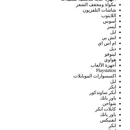
مكواة ومجفف الشعر
شاشات التلفزيون
اللابتوب
أسوس
أيسر
ابل
اتش بي
ام اس اي
ديل
لينوفو
هواوي
أجهزة الألعاب
Playstation
اكسسوارات الموبايلات
ابل
انكر
أنكر ساوندكور
باور بانك
شواحن
كابلات انكر
باور بانك
انفنيكس
انكر