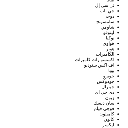
تي سي إل
جي تاب
دوجى
سامسونج
شاومي
لينوفو
نوكيا
هواوي
هونر
الكاميرات
اكسسوارات كاميرات
اف اكس ستوديو
بويا
جوبرو
جودوكس
جينرال
دى جي اى
زيون
سان ديسك
فوجى فيلم
كاميلون
كانون
ليكسر