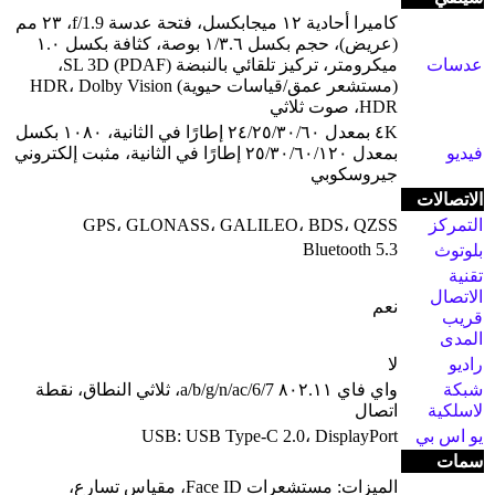
كاميرا أحادية ١٢ ميجابكسل، فتحة عدسة f/1.9، ٢٣ مم
(عريض)، حجم بكسل ١/٣.٦ بوصة، كثافة بكسل ١.٠
عدسات
ميكرومتر، تركيز تلقائي بالنبضة (PDAF) SL 3D،
(مستشعر عمق/قياسات حيوية) HDR، Dolby Vision
HDR، صوت ثلاثي
٤K بمعدل ٢٤/٢٥/٣٠/٦٠ إطارًا في الثانية، ١٠٨٠ بكسل
فيديو
بمعدل ٢٥/٣٠/٦٠/١٢٠ إطارًا في الثانية، مثبت إلكتروني
جيروسكوبي
الاتصالات
التمركز
GPS، GLONASS، GALILEO، BDS، QZSS
Bluetooth 5.3
بلوتوث
تقنية
الاتصال
نعم
قريب
المدى
راديو
لا
شبكة
واي فاي ٨٠٢.١١ a/b/g/n/ac/6/7، ثلاثي النطاق، نقطة
لاسلكية
اتصال
يو اس بي
USB: USB Type-C 2.0، DisplayPort
سمات
الميزات: مستشعرات Face ID، مقياس تسارع،