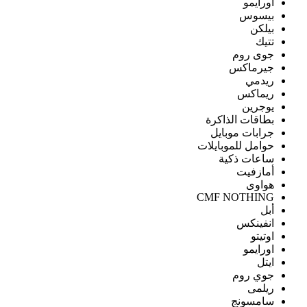
اورايمو
بيسوس
بيلكن
تتيك
جوى روم
جيرماكس
ريدمي
ريماكس
يوجرين
بطاقات الذاكرة
جرابات موبايل
حوامل للموبايلات
ساعات ذكية
أمازفيت
هواوى
CMF NOTHING
أبل
انفينكس
اوتيتو
اورايمو
ايتل
جوي روم
ريلمى
سامسونج