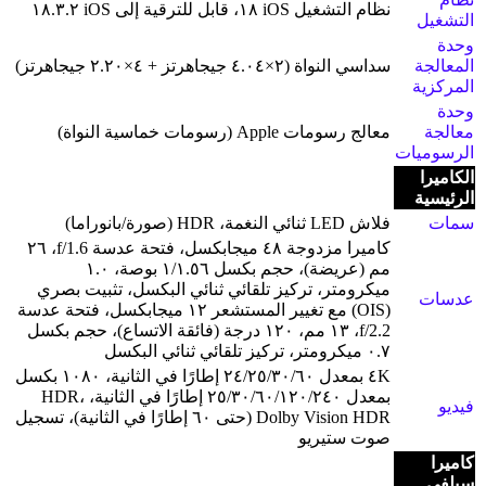
نظام التشغيل iOS ١٨، قابل للترقية إلى iOS ١٨.٣.٢
التشغيل
وحدة
المعالجة
سداسي النواة (٢×٤.٠٤ جيجاهرتز + ٤×٢.٢٠ جيجاهرتز)
المركزية
وحدة
معالجة
معالج رسومات Apple (رسومات خماسية النواة)
الرسوميات
الكاميرا
الرئيسية
سمات
فلاش LED ثنائي النغمة، HDR (صورة/بانوراما)
كاميرا مزدوجة ٤٨ ميجابكسل، فتحة عدسة f/1.6، ٢٦
مم (عريضة)، حجم بكسل ١/١.٥٦ بوصة، ١.٠
ميكرومتر، تركيز تلقائي ثنائي البكسل، تثبيت بصري
عدسات
(OIS) مع تغيير المستشعر ١٢ ميجابكسل، فتحة عدسة
f/2.2، ١٣ مم، ١٢٠ درجة (فائقة الاتساع)، حجم بكسل
٠.٧ ميكرومتر، تركيز تلقائي ثنائي البكسل
٤K بمعدل ٢٤/٢٥/٣٠/٦٠ إطارًا في الثانية، ١٠٨٠ بكسل
بمعدل ٢٥/٣٠/٦٠/١٢٠/٢٤٠ إطارًا في الثانية، HDR،
فيديو
Dolby Vision HDR (حتى ٦٠ إطارًا في الثانية)، تسجيل
صوت ستيريو
كاميرا
سيلفي