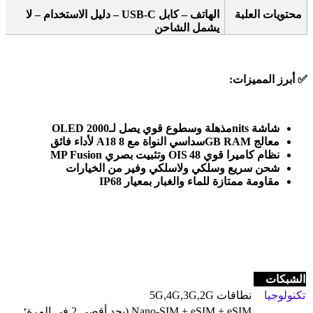
محتويات العلبة
الهاتف – كابل
USB‑C –
دليل الاستخدام – لا
يشمل الشاحن
✅
أبرز المميزات
:
شاشة
OLED
nits
مذهلة وسطوع قوي يصل لـ2000
معالج
A18
GB RAM
سداسي النواة مع 8
لأداء فائق
نظام كاميرا قوي 48
OIS
وتثبيت بصري
MP Fusion
شحن سريع وسلكي ولاسلكي وفير من الخيارات
مقاومة ممتازة للماء والغبار بمعيار
IP68
الشبكات
تكنولوجيا
نطاقات 5G,4G,3G,2G
Nano-SIM + eSIM + eSIM (بحد أقصى 2 في المرة؛