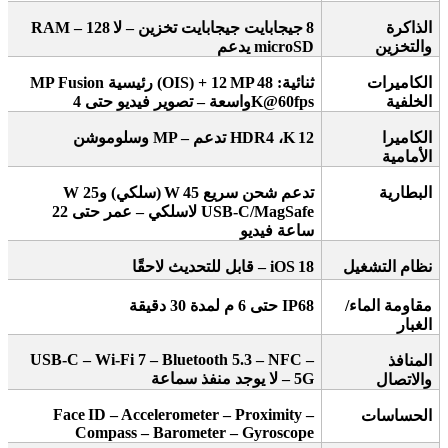
الذاكرة
8
جيجابايت
RAM – 128
جيجابايت تخزين – لا
والتخزين
microSD
يدعم
الكاميرات
ثنائية: 48
MP
(OIS) + 12
رئيسية
MP Fusion
الخلفية
K@60fps
واسعة – تصوير فيديو حتى 4
الكاميرا
12
K
، 4
HDR
تدعم
MP –
وسلوموشن
الأمامية
البطارية
تدعم شحن سريع 45
W
(سلكي) و25
W
USB‑C/MagSafe –
لاسلكي
عمر حتى 22
ساعة فيديو
نظام التشغيل
18 –
iOS
قابل للتحديث لاحقًا
مقاومة الماء/
IP68
حتى 6 م لمدة 30 دقيقة
الغبار
USB‑C – Wi‑Fi 7 – Bluetooth 5.3 – NFC –
المنافذ
5G –
لا يوجد منفذ سماعة
والاتصال
Face
ID – Accelerometer – Proximity –
الحساسات
Compass – Barometer – Gyroscope