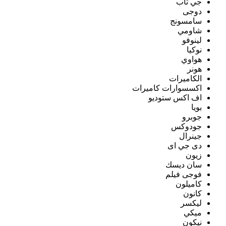
جي تاب
دوجى
سامسونج
شاومي
لينوفو
نوكيا
هواوي
هونر
الكاميرات
اكسسوارات كاميرات
اف اكس ستوديو
بويا
جوبرو
جودوكس
جينرال
دى جي اى
زيون
سان ديسك
فوجى فيلم
كاميلون
كانون
ليكسر
ميكي
نيكون