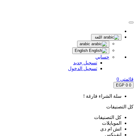
اللغة
arabic
English
حسابي
تسجيل جديد
تسجيل الدخول
قائمتى
0
0 EGP
0
سلة الشراء فارغة !
كل التصنيفات
كل التصنيفات
الموبايلات
اتش ام دى
انفينكس