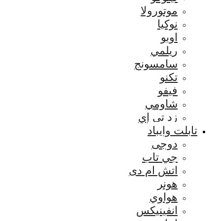
موتورولا
نوكيا
اوبو
ريلمي
سامسونج
تكنو
فيفو
شاومي
زد تي إي
تابلت وايباد
دوجى
جي تاب
اتش ام دى
هونر
هواوي
انفينيكس