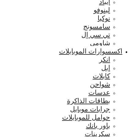
ايباد
لينوفو
نوكيا
سامسونج
تي سي إل
شاومي
اكسسوارات الموبايلات
انكر
ابل
كابلات
شواحن
عدسات
بطاقات الذاكرة
جرابات موبايل
حوامل للموبايلات
باور بانك
سكرينات