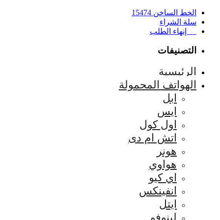
الخط الساخن 15474
سلة الشراء
إنهاء الطلب
التصنيفات
الرئيسية
الهواتف المحمولة
ابل
ايس
اول كول
اتش ام دى
هونر
هواوي
اي كيو
انفينكس
ايتل
لينوفو