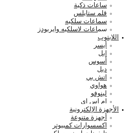
ساعات ذكية
قلم ستايلس
سماعات سلكيه
سماعات لاسلكيه وايربودز
اللابتوب
أيسر
ابل
أسوس
ديل
اتش بي
هواوي
لينوفو
ام اس اي
الأجهزة الإلكترونية
أجهزة متنوعة
اكسسوارات كمبيوتر