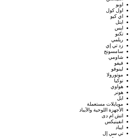
اوبو
اول كول
اي كيو
ايتل
ايس
تكنو
ريلمي
زد تي إي
سامسونج
شاومي
فيفو
لينوفو
موتورولا
نوكيا
هواوي
هونر
ابل
موبايلات مستعملة
الأجهزة اللوحية والآيباد
اتش ام دى
انفينيكس
ايباد
تي سي إل