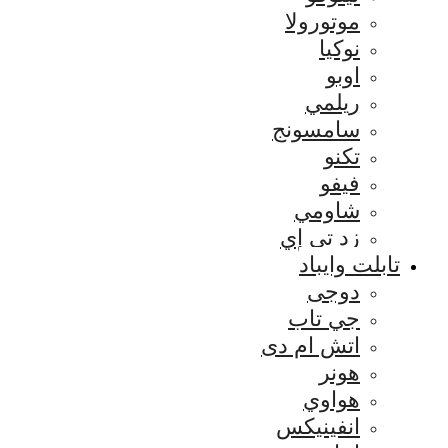
موتورولا
نوكيا
اوبو
ريلمي
سامسونج
تكنو
فيفو
شاومي
زد تي إي
تابلت وايباد
دوجى
جي تاب
اتش ام دى
هونر
هواوي
انفينيكس