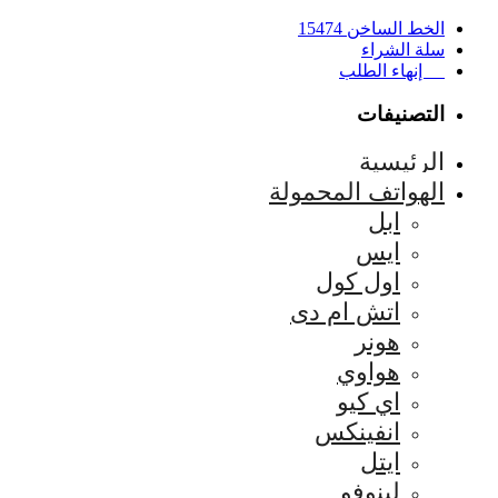
الخط الساخن 15474
سلة الشراء
إنهاء الطلب
التصنيفات
الرئيسية
الهواتف المحمولة
ابل
ايس
اول كول
اتش ام دى
هونر
هواوي
اي كيو
انفينكس
ايتل
لينوفو