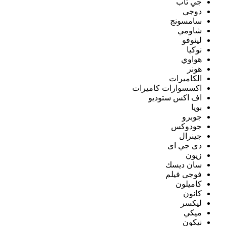
جي تاب
دوجى
سامسونج
شاومي
لينوفو
نوكيا
هواوي
هونر
الكاميرات
اكسسوارات كاميرات
اف اكس ستوديو
بويا
جوبرو
جودوكس
جينرال
دى جي اى
زيون
سان ديسك
فوجى فيلم
كاميلون
كانون
ليكسر
ميكي
نيكون