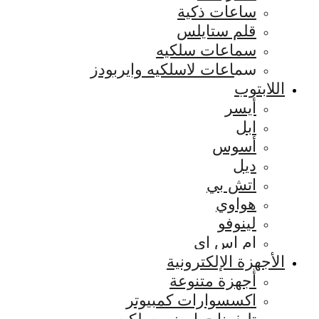
ساعات ذكية
قلم ستايلس
سماعات سلكيه
سماعات لاسلكيه وايربودز
اللابتوب
أيسر
ابل
أسوس
ديل
اتش بي
هواوي
لينوفو
ام اس اي
الأجهزة الإلكترونية
أجهزة متنوعة
اكسسوارات كمبيوتر