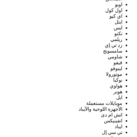
اوبو
اول كول
اي كيو
ايتل
ايس
تكنو
ريلمي
زد تي إي
سامسونج
شاومي
فيفو
لينوفو
موتورولا
نوكيا
هواوي
هونر
ابل
موبايلات مستعملة
الأجهزة اللوحية والآيباد
اتش ام دى
انفينيكس
ايباد
تي سي إل