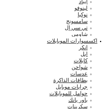
ايباد
لينوفو
نوكيا
سامسونج
تي سي إل
شاومي
اكسسوارات الموبايلات
انكر
ابل
كابلات
شواحن
عدسات
بطاقات الذاكرة
جرابات موبايل
حوامل للموبايلات
باور بانك
سكرينات