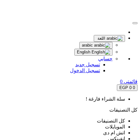
اللغة
arabic
English
حسابي
تسجيل جديد
تسجيل الدخول
قائمتى
0
0 EGP
0
سلة الشراء فارغة !
كل التصنيفات
كل التصنيفات
الموبايلات
اتش ام دى
انفينكس