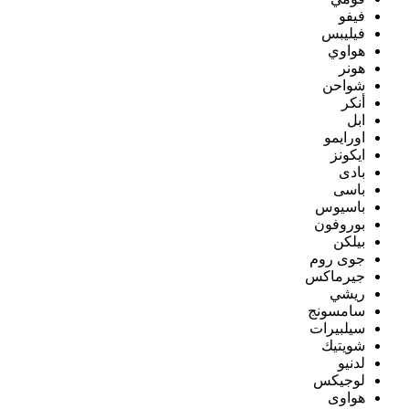
فيفو
فيليبس
هواوي
هونر
شواحن
أنكر
ابل
اورايمو
ايكونز
بادى
باسى
باسيوس
بوروفون
بيلكن
جوى روم
جيرماكس
ريشي
سامسونج
سيلبيرات
شويتيك
لدنيو
لوجيكس
هواوى