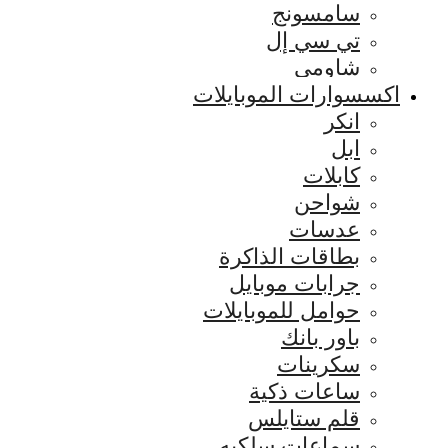
سامسونج
تي سي إل
شاومي
اكسسوارات الموبايلات
انكر
ابل
كابلات
شواحن
عدسات
بطاقات الذاكرة
جرابات موبايل
حوامل للموبايلات
باور بانك
سكرينات
ساعات ذكية
قلم ستايلس
سماعات سلكيه