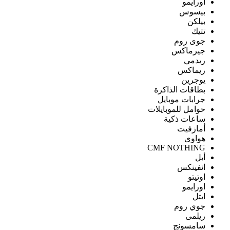
اورايمو
بيسوس
بيلكن
تتيك
جوى روم
جيرماكس
ريدمي
ريماكس
يوجرين
بطاقات الذاكرة
جرابات موبايل
حوامل للموبايلات
ساعات ذكية
أمازفيت
هواوى
CMF NOTHING
أبل
انفينكس
اوتيتو
اورايمو
ايتل
جوي روم
ريلمى
سامسونج