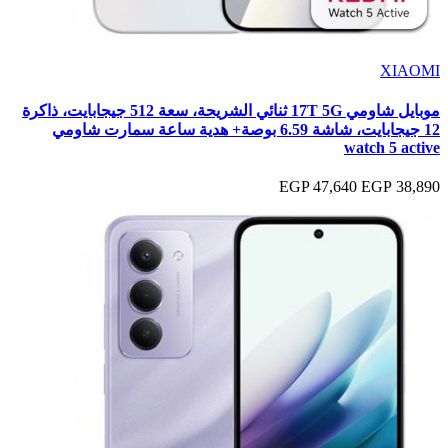
XIAOMI
موبايل شاومي 17T 5G ثنائي الشريحة، سعة 512 جيجابايت، ذاكرة
12 جيجابايت، شاشة 6.59 بوصة+ هدية ساعة سمارت شاومي
watch 5 active
47,640 EGP
38,890 EGP