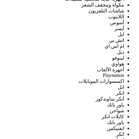
مكواة ومجفف الشعر
شاشات التلفزيون
اللابتوب
أسوس
أيسر
ابل
اتش بي
ام اس اي
ديل
لينوفو
هواوي
أجهزة الألعاب
Playstation
اكسسوارات الموبايلات
ابل
انكر
أنكر ساوندكور
باور بانك
شواحن
كابلات انكر
باور بانك
انفنيكس
انكر