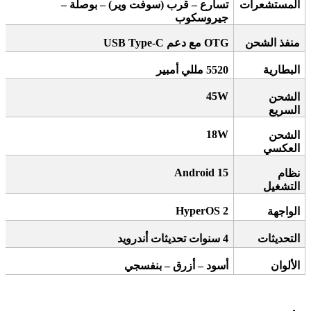
المستشعرات
تسارع – قرب (سوفت وير) – بوصلة –
جيروسكوب
منفذ الشحن
OTG
مع دعم
USB Type-C
البطارية
5520
مللي أمبير
45W
الشحن
السريع
18W
الشحن
العكسي
Android 15
نظام
التشغيل
HyperOS 2
الواجهة
التحديثات
4
سنوات تحديثات أندرويد
الألوان
أسود – أزرق – بنفسجي