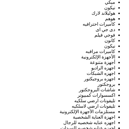
ميكي
نيكون
هوليلاند لارك
هوهم
كاميرات احترافيه
دى جي اى
فوجي فيلم
كانون
نيكون
كاميرات مراقبه
الأجهزة الإلكترونية
أجهزة متنوعة
اجهزه الراديو
اجهزه الشبكات
اجهزه بروجيكتور
بروجكتور
شاشات البروجكتور
اكسسوارات كمبيوتر
تليفونات ارضي سلكيه
تليفونات ارضي لاسلكيه
مستلزمات الأجهزة الإلكترونية
اجهزة العناية الشخصية
اجهزه عنايه شخصيه للرجال
اجهزه عنايه شخصيه للسيدات