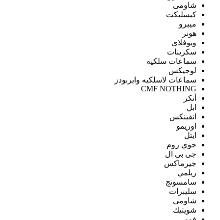
شاومى
كيسليكت
ميبرو
هونر
ويوفلاى
سكرينات
سماعات سلكيه
لوجيكس
سماعات لاسلكيه وايربودز
CMF NOTHING
أنكر
ابل
انفينكس
اوريمو
ايتل
جوي روم
جى بى ال
جيرماكس
ريلمي
سامسونج
سليبرات
شاومى
شويتيك
فومي