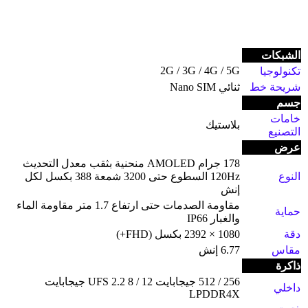
الشبكات
2G / 3G / 4G / 5G
تكنولوجيا
شريحة خط
ثنائي Nano SIM
جسم
خامات
بلاستيك
التصنيع
عرض
178 جرام AMOLED منحنية بثقب معدل التحديث
النوع
120Hz السطوع حتى 3200 شمعة 388 بكسل لكل
إنش
مقاومة الصدمات حتى ارتفاع 1.7 متر مقاومة الماء
حماية
والغبار IP66
دقة
1080 × 2392 بكسل (FHD+)
مقاس
6.77 إنش
ذاكرة
256 / 512 جيجابايت UFS 2.2 8 / 12 جيجابايت
داخلي
LPDDR4X