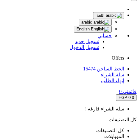
اللغة
arabic
English
حسابي
تسجيل جديد
تسجيل الدخول
Offers
الخط الساخن 15474
سلة الشراء
إنهاء الطلب
قائمتى
0
0 EGP
0
سلة الشراء فارغة !
كل التصنيفات
كل التصنيفات
الموبايلات