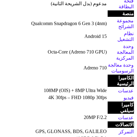
فتحة
مدعوم (بدل الشريحة الثانية)
البطاقة
منصة
مجموعة
Qualcomm Snapdragon 6 Gen 3 (4nm)
الشرائح
نظام
Android 15
التشغيل
وحدة
Octa-Core (Adreno 710 GPU)
المعالجة
المركزية
وحدة معالجة
Adreno 710
الرسوميات
الكاميرا
الرئيسية
108MP (OIS) + 8MP Ultra Wide
عدسات
4K 30fps – FHD 1080p 30fps
فيديو
كاميرا
سيلفي
20MP F/2.2
عدسات
الاتصالات
GPS, GLONASS, BDS, GALILEO
التمركز