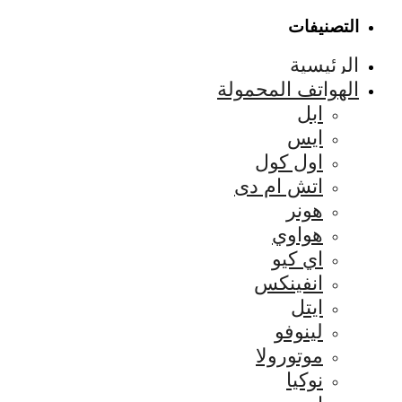
التصنيفات
الرئيسية
الهواتف المحمولة
ابل
ايس
اول كول
اتش ام دى
هونر
هواوي
اي كيو
انفينكس
ايتل
لينوفو
موتورولا
نوكيا