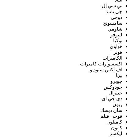
تي سي إل
جي تاب
دوجى
سامسونج
شاومي
لينوفو
نوكيا
هواوي
هونر
الكاميرات
اكسسوارات كاميرات
اف اكس ستوديو
بويا
جوبرو
جودوكس
جينرال
دى جي اى
زيون
سان ديسك
فوجى فيلم
كاميلون
كانون
ليكسر