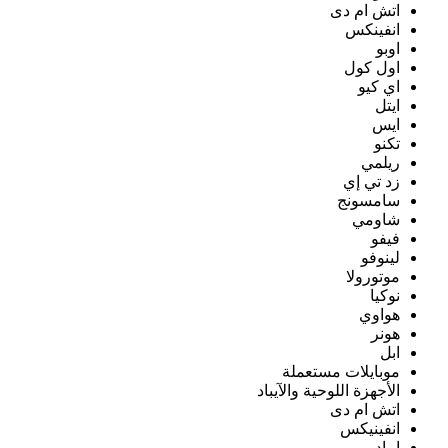
اتش ام دى
انفينكس
اوبو
اول كول
اي كيو
ايتل
ايس
تكنو
ريلمي
زد تي إي
سامسونج
شاومي
فيفو
لينوفو
موتورولا
نوكيا
هواوي
هونر
ابل
موبايلات مستعملة
الأجهزة اللوحية والآيباد
اتش ام دى
انفينيكس
ايباد