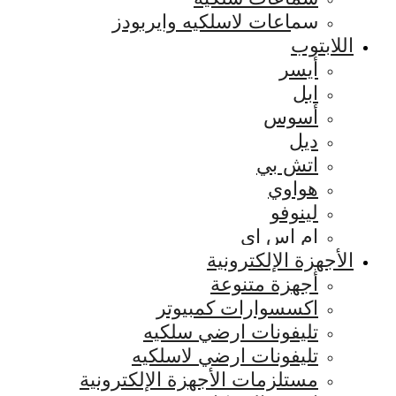
سماعات لاسلكيه وايربودز
اللابتوب
أيسر
ابل
أسوس
ديل
اتش بي
هواوي
لينوفو
ام اس اي
الأجهزة الإلكترونية
أجهزة متنوعة
اكسسوارات كمبيوتر
تليفونات ارضي سلكيه
تليفونات ارضي لاسلكيه
مستلزمات الأجهزة الإلكترونية