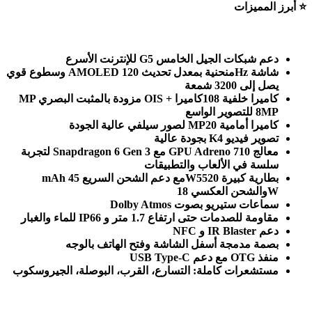
⭐
أبرز المميزات
دعم شبكات الجيل الخامس 5
G
للإنترنت الأسرع
شاشة
AMOLED
Hz
منحنية بمعدل تحديث 120
وسطوع قوي
يصل إلى 3200 شمعة
كاميرا خلفية 108
كاميرا
OIS +
مزودة بالمثبت البصري
MP
MP
8
للتصوير الواسع
كاميرا أمامية 20
MP
لصور سيلفي عالية الجودة
تصوير فيديو 4
K
بجودة عالية
معالج
Snapdragon 6 Gen 3
GPU Adreno 710
مع
لتجربة
سلسة في الألعاب والتطبيقات
بطارية كبيرة 5520
W
مع دعم الشحن السريع 45
mAh
W
والشحن العكسي 18
سماعات ستيريو بصوت
Dolby Atmos
مقاومة للصدمات حتى ارتفاع 1.7 متر و
IP66
للماء والغبار
دعم
NFC
IR Blaster
و
بصمة مدمجة أسفل الشاشة وفتح الهاتف بالوجه
منفذ
USB Type-C
OTG
مع دعم
مستشعرات كاملة: التسارع، القرب، البوصلة، الجيروسكوب