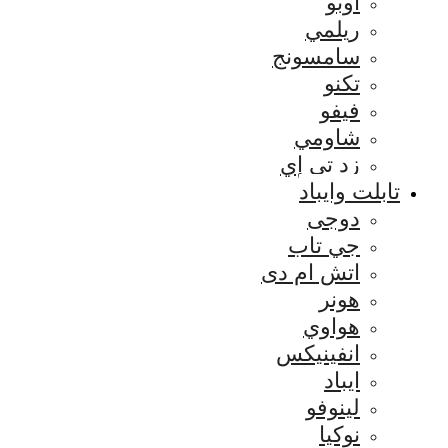
اوبو
ريلمي
سامسونج
تكنو
فيفو
شاومي
زد تي إي
تابلت وايباد
دوجى
جي تاب
اتش ام دى
هونر
هواوي
انفينيكس
ايباد
لينوفو
نوكيا