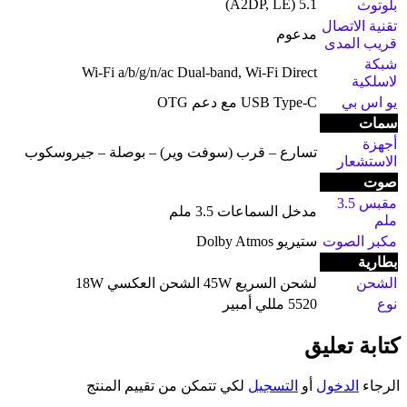
5.1 (A2DP, LE)
بلوتوث
تقنية الاتصال
مدعوم
قريب المدى
شبكة
Wi-Fi a/b/g/n/ac Dual-band, Wi-Fi Direct
لاسلكية
يو اس بي
USB Type-C مع دعم OTG
سمات
أجهزة
تسارع – قرب (سوفت وير) – بوصلة – جيروسكوب
الاستشعار
صوت
مقبس 3.5
مدخل السماعات 3.5 ملم
ملم
مكبر الصوت
ستيريو Dolby Atmos
بطارية
الشحن
لشحن السريع 45W الشحن العكسي 18W
نوع
5520 مللي أمبير
كتابة تعليق
الرجاء
الدخول
أو
التسجيل
لكي تتمكن من تقييم المنتج