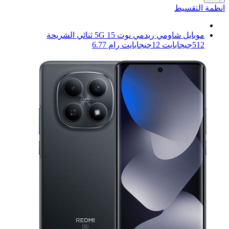
انظمة التقسيط
موبايل شاومي ريدمي نوت 15 5G ثنائي الشريحة
512جيجابايت 12جيجابايت رام 6.77