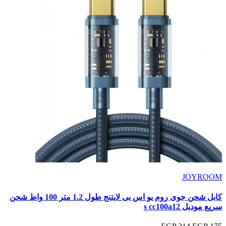
JOYROOM
كابل شحن جوى روم يو اس بى لايتنج طول 1.2 متر 100 واط شحن
سريع موديل s cc100a12