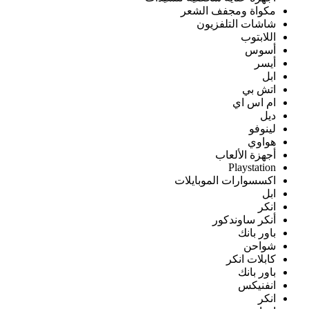
مكواة ومجفف الشعر
شاشات التلفزيون
اللابتوب
أسوس
أيسر
ابل
اتش بي
ام اس اي
ديل
لينوفو
هواوي
أجهزة الألعاب
Playstation
اكسسوارات الموبايلات
ابل
انكر
أنكر ساوندكور
باور بانك
شواحن
كابلات انكر
باور بانك
انفنيكس
انكر