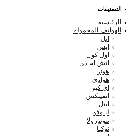
التصنيفات
الرئيسية
الهواتف المحمولة
ابل
ايس
اول كول
اتش ام دى
هونر
هواوي
اي كيو
انفينكس
ايتل
لينوفو
موتورولا
نوكيا