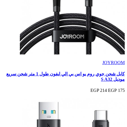
JOYROOM
كابل شحن جوي روم يو اس بي الي ايفون طول 1 متر شحن سريع
موديل S A32
214 EGP
175 EGP