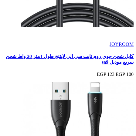
JOYROOM
كابل شحن جوى روم تايب سى الى لايتنج طول 1متر 20 واط شحن
سريع موديل sa9
123 EGP
100 EGP