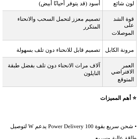
لون شائع
أسود (قد يتوفر أحيانًا أبيض)
قوة الشد
تصميم معزز لتحمل السحب والانحناء
على
المتكرر
الموصلات
مرونة الكابل
تصميم قابل للانحناء دون تلف بسهولة
العمر
آلاف مرات الانحناء دون تلف بفضل طبقة
الافتراضي
النايلون
المتوقع
⭐
أهم المميزات
•
شحن سريع بقوة 100
W
Power Delivery
يدعم
لتوصيل
طاقة عالية وسريع