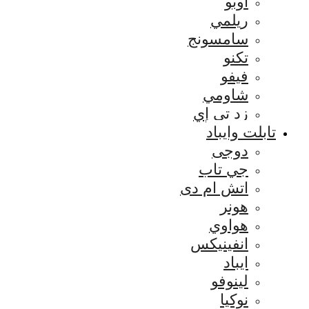
اوبو
ريلمي
سامسونج
تكنو
فيفو
شاومي
زد تي إي
تابلت وايباد
دوجى
جي تاب
اتش ام دى
هونر
هواوي
انفينيكس
ايباد
لينوفو
نوكيا