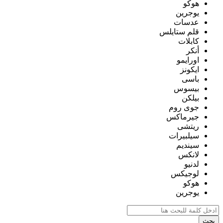
هوكو
يوجرين
عدسات
قلم ستايلس
كابلات
أنكر
اورايمو
ايكونز
باسى
بيسوس
بيلكن
جوى روم
جيرماكس
ريتشى
سيلبيرات
سينديم
لانكس
لدنيو
لوجيكس
هوكو
يوجرين
بحث