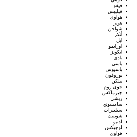
فيفو
فيليبس
هواوي
هونر
شواحن
أنكر
ابل
اورايمو
ايكونز
بادى
باسى
باسيوس
بوروفون
بيلكن
جوى روم
جيرماكس
ريشي
سامسونج
سيلبيرات
شويتيك
لدنيو
لوجيكس
هواوى