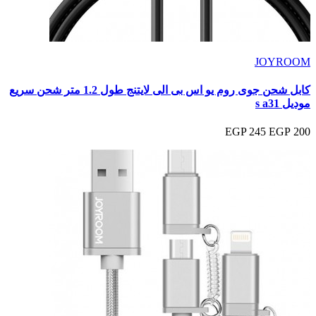
JOYROOM
كابل شحن جوى روم يو اس بى الى لايتنج طول 1.2 متر شحن سريع
موديل s a31
245 EGP
200 EGP