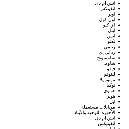
اتش ام دى
انفينكس
اوبو
اول كول
اي كيو
ايتل
ايس
تكنو
ريلمي
زد تي إي
سامسونج
شاومي
فيفو
لينوفو
موتورولا
نوكيا
هواوي
هونر
ابل
موبايلات مستعملة
الأجهزة اللوحية والآيباد
اتش ام دى
انفينيكس
ايباد