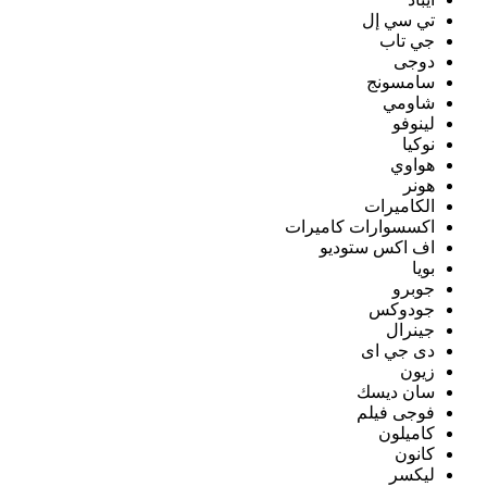
تي سي إل
جي تاب
دوجى
سامسونج
شاومي
لينوفو
نوكيا
هواوي
هونر
الكاميرات
اكسسوارات كاميرات
اف اكس ستوديو
بويا
جوبرو
جودوكس
جينرال
دى جي اى
زيون
سان ديسك
فوجى فيلم
كاميلون
كانون
ليكسر