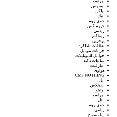
اورايمو
بيسوس
بيلكن
تتيك
جوى روم
جيرماكس
ريدمي
ريماكس
يوجرين
بطاقات الذاكرة
جرابات موبايل
حوامل للموبايلات
ساعات ذكية
أمازفيت
هواوى
CMF NOTHING
أبل
انفينكس
اوتيتو
اورايمو
ايتل
جوي روم
ريلمى
سامسونج