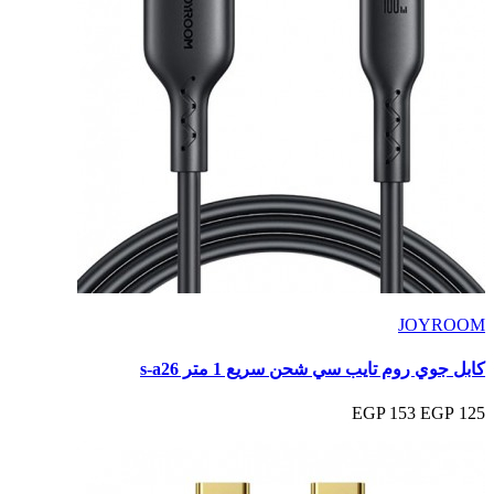
JOYROOM
كابل جوي روم تايب سي شحن سريع 1 متر s-a26
153 EGP
125 EGP