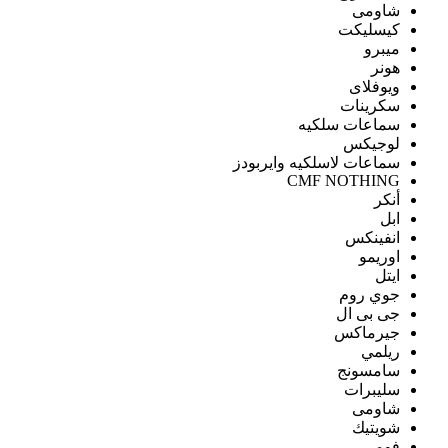
شاومى
كيسليكت
ميبرو
هونر
ويوفلاى
سكرينات
سماعات سلكيه
لوجيكس
سماعات لاسلكيه وايربودز
CMF NOTHING
أنكر
ابل
انفينكس
اوريمو
ايتل
جوي روم
جى بى ال
جيرماكس
ريلمي
سامسونج
سليبرات
شاومى
شويتيك
فومي