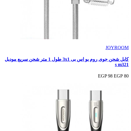
JOYROOM
كابل شحن جوى روم يو اس بى 3x1 طول 1 متر شحن سريع موديل
s m321
98 EGP
80 EGP