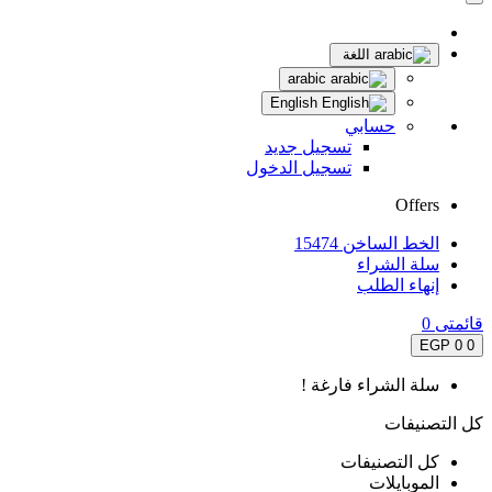
اللغة
arabic
English
حسابي
تسجيل جديد
تسجيل الدخول
Offers
الخط الساخن 15474
سلة الشراء
إنهاء الطلب
قائمتى
0
0 EGP
0
سلة الشراء فارغة !
كل التصنيفات
كل التصنيفات
الموبايلات