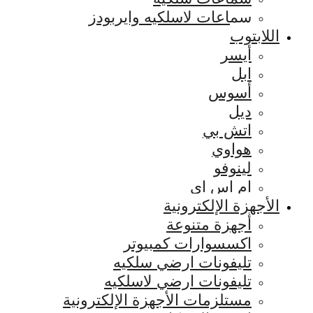
سماعات لاسلكيه وايربودز
اللابتوب
أيسر
ابل
أسوس
ديل
اتش بي
هواوي
لينوفو
ام اس اي
الأجهزة الإلكترونية
أجهزة متنوعة
اكسسوارات كمبيوتر
تليفونات ارضي سلكيه
تليفونات ارضي لاسلكيه
مستلزمات الأجهزة الإلكترونية