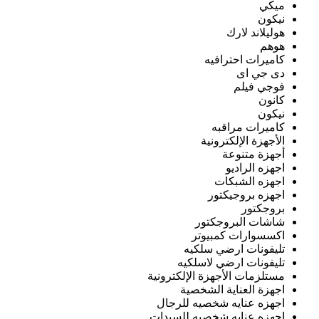
ميكي
نيكون
هوليلاند لارك
هوهم
كاميرات احترافيه
دى جي اى
فوجي فيلم
كانون
نيكون
كاميرات مراقبه
الأجهزة الإلكترونية
أجهزة متنوعة
اجهزه الراديو
اجهزه الشبكات
اجهزه بروجيكتور
بروجكتور
شاشات البروجكتور
اكسسوارات كمبيوتر
تليفونات ارضي سلكيه
تليفونات ارضي لاسلكيه
مستلزمات الأجهزة الإلكترونية
اجهزة العناية الشخصية
اجهزه عنايه شخصيه للرجال
اجهزه عنايه شخصيه للسيدات