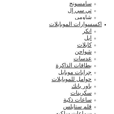
سامسونج
تي سي إل
شاومي
اكسسوارات الموبايلات
انكر
ابل
كابلات
شواحن
عدسات
بطاقات الذاكرة
جرابات موبايل
حوامل للموبايلات
باور بانك
سكرينات
ساعات ذكية
قلم ستايلس
سماعات سلكيه