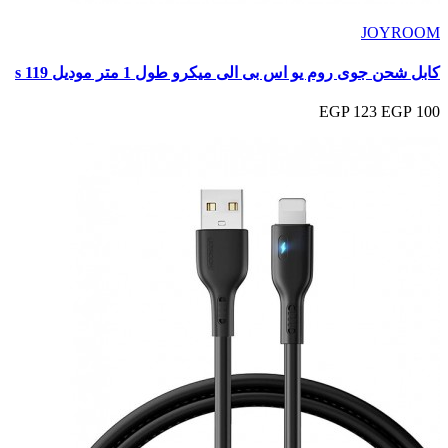
JOYROOM
كابل شحن جوى روم يو اس بى الى ميكرو طول 1 متر موديل s 119
123 EGP
100 EGP