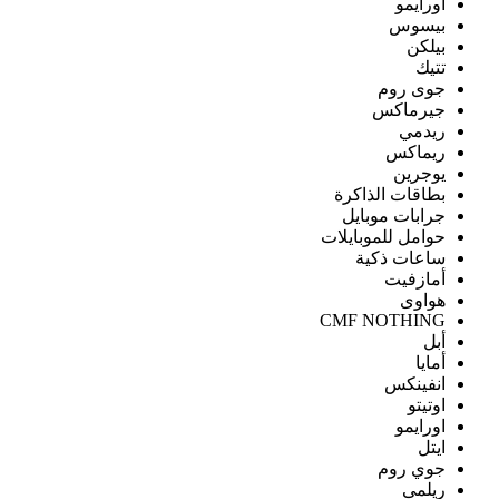
اورايمو
بيسوس
بيلكن
تتيك
جوى روم
جيرماكس
ريدمي
ريماكس
يوجرين
بطاقات الذاكرة
جرابات موبايل
حوامل للموبايلات
ساعات ذكية
أمازفيت
هواوى
CMF NOTHING
أبل
أمايا
انفينكس
اوتيتو
اورايمو
ايتل
جوي روم
ريلمى