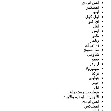
اتش ام دى
انفينكس
اوبو
اول كول
اي كيو
ايتل
ايس
تكنو
ريلمي
زد تي إي
سامسونج
شاومي
فيفو
لينوفو
موتورولا
نوكيا
هواوي
هونر
ابل
موبايلات مستعملة
الأجهزة اللوحية والآيباد
اتش ام دى
انفينيكس
ايباد