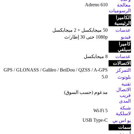
Adreno 610
معالجة
الرسوميات
الكاميرا
الرئيسية
عدسات
50 ميجابكسل + 2 ميجابكسل
فيديو
1080p حتى 30 إطار/ث
كاميرا
سيلفي
عدسات
8 ميجابكسل
الاتصالات
GPS / GLONASS / Galileo / BeiDou / QZSS / A-GPS
التمركز
5.0
بلوتوث
تقنية
الاتصال
مدعوم (حسب السوق)
قريب
المدى
شبكة
Wi-Fi 5
لاسلكية
USB Type-C
يو اس بي
سمات