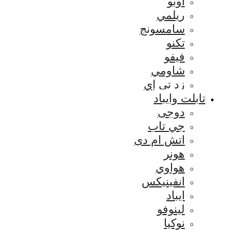
اوبو
ريلمي
سامسونج
تكنو
فيفو
شاومي
زد تي إي
تابلت وايباد
دوجى
جي تاب
اتش ام دى
هونر
هواوي
انفينيكس
ايباد
لينوفو
نوكيا