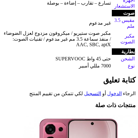
أجهزة
تسارع – تقارب – إضاءة – بوصلة
الاستشعار
صوت
مقبس 3.5
غير مدعوم
ملم
مكبر صوت ستيريو / ميكروفون مزدوج لعزل الضوضاء
مكبر
/ منفذ سماعة 3.5 مم غير مدعوم / تقنيات الصوت:
الصوت
AAC, SBC, aptX
بطارية
الشحن
حتى 45 واط SUPERVOOC
نوع
7000 مللي أمبير
كتابة تعليق
الرجاء
الدخول
أو
التسجيل
لكي تتمكن من تقييم المنتج
منتجات ذات صلة