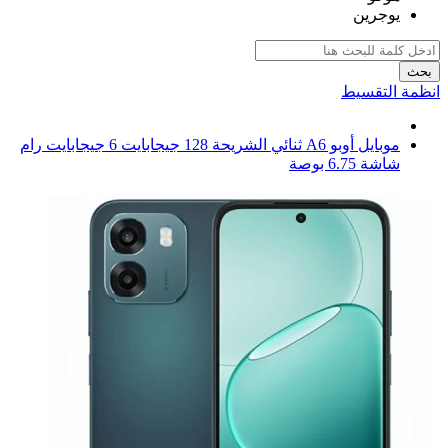
يوجرين
بحث
انظمة التقسيط
موبايل أوبو A6 ثنائي الشريحة 128 جيجابايت 6 جيجابايت رام
شاشة 6.75 بوصة