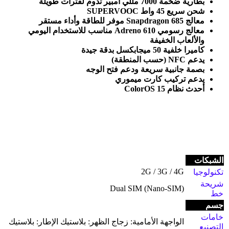
بطارية ضخمة
7000
مللي أمبير تدوم لفترات طويلة
شحن سريع
45
واط
SUPERVOOC
معالج
Snapdragon 685
موفر للطاقة وأداء مستقر
معالج رسومي
Adreno 610
مناسب للاستخدام اليومي
والألعاب الخفيفة
كاميرا خلفية
50
ميجابكسل بدقة جيدة
يدعم
NFC (
حسب المنطقة
)
بصمة جانبية سريعة ودعم فتح الوجه
يدعم تركيب كارت ميموري
أحدث نظام
ColorOS 15
الشبكات
2G / 3G / 4G
تكنولوجيا
شريحة
Dual SIM (Nano-SIM)
خط
جسم
خامات
الواجهة الأمامية: زجاج الظهر: بلاستيك الإطار: بلاستيك
التصنيع