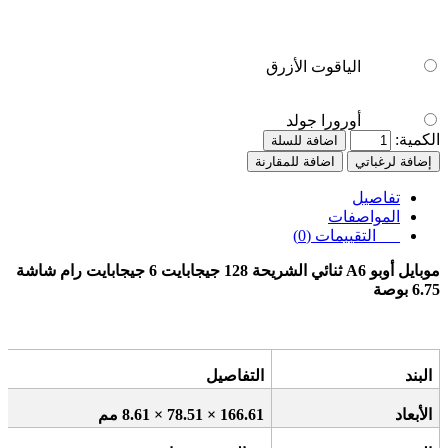
الياقوت الأزرق
أورورا جولد
الكمية:
اضافة للسلة
إضافة لرغباتي
اضافة للمقارنة
تفاصيل
المواصفات
التقييمات (0)
موبايل أوبو
A6
ثنائي الشريحة 128 جيجابايت 6 جيجابايت رام شاشة
6.75 بوصة
البند
التفاصيل
الأبعاد
166.61 × 78.51 × 8.61
مم