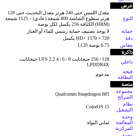
عرض
معدل اللمس حتى 240 هرتز معدل التحديث حتى 120
النوع
هرتز سطوع الشاشة 800 شمعة (عادي) – 1125 شمعة
(HBM) الكثافة 256 بكسل لكل بوصة
حماية
لا يوجد تصنيف حماية رسمي للماء أو الغبار
دقة
HD+ ‎1570 × 720 بكسل
مقاس
6.75 بوصة LCD
ذاكرة
128 / 256 جيجابايت UFS 2.2 4 / 6 / 8 جيجابايت
داخلي
LPDDR4X
فتحة
مدعوم
البطاقة
منصة
مجموعة
Qualcomm Snapdragon 685
الشرائح
نظام
ColorOS 15
التشغيل
وحدة
المعالجة
ثماني النواة
المركزية
وحدة