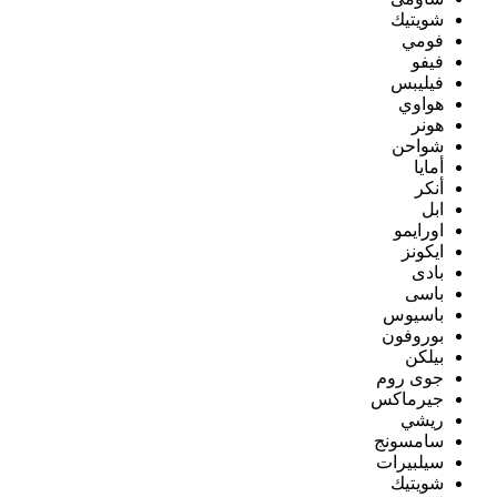
شويتيك
فومي
فيفو
فيليبس
هواوي
هونر
شواحن
أمايا
أنكر
ابل
اورايمو
ايكونز
بادى
باسى
باسيوس
بوروفون
بيلكن
جوى روم
جيرماكس
ريشي
سامسونج
سيلبيرات
شويتيك