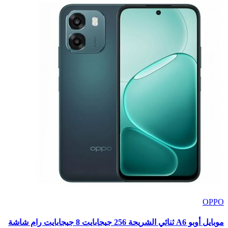
OPPO
موبايل أوبو A6 ثنائي الشريحة 256 جيجابايت 8 جيجابايت رام شاشة