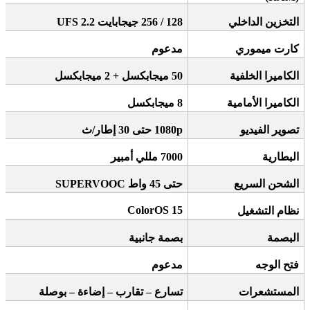
التخزين الداخلي
128 / 256
جيجابايت
UFS 2.2
كارت ميموري
مدعوم
الكاميرا الخلفية
50
ميجابكسل + 2 ميجابكسل
الكاميرا الأمامية
8
ميجابكسل
تصوير الفيديو
1080p
حتى 30 إطار/ث
البطارية
7000
مللي أمبير
الشحن السريع
حتى 45 واط
SUPERVOOC
ColorOS 15
نظام التشغيل
البصمة
بصمة جانبية
فتح الوجه
مدعوم
المستشعرات
تسارع – تقارب – إضاءة – بوصلة