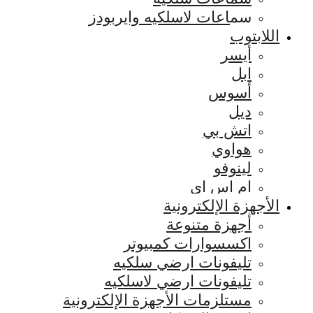
سماعات لاسلكيه وايربودز
اللابتوب
أيسر
ابل
أسوس
ديل
اتش بي
هواوي
لينوفو
ام اس اي
الأجهزة الإلكترونية
أجهزة متنوعة
اكسسوارات كمبيوتر
تليفونات ارضي سلكيه
تليفونات ارضي لاسلكيه
مستلزمات الأجهزة الإلكترونية