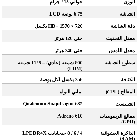
الوزن
حوالي 215 جرام
الشاشة
6.75
بوصة
LCD
دقة الشاشة
1570 × 720
HD+
بكسل
معدل التحديث
حتى 120 هرتز
معدل اللمس
حتى 240 هرتز
سطوع الشاشة
800
شمعة (عادي) – 1125 شمعة
(HBM)
الكثافة
256
بكسل لكل بوصة
المعالج
(CPU)
ثماني النواة
Qualcomm Snapdragon 685
الشيبست
Adreno 610
معالج الرسوميات
(GPU)
الذاكرة العشوائية
4 / 6 / 8
جيجابايت
LPDDR4X
(RAM)