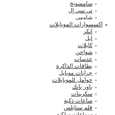
سامسونج
تي سي إل
شاومي
اكسسوارات الموبايلات
انكر
ابل
كابلات
شواحن
عدسات
بطاقات الذاكرة
جرابات موبايل
حوامل للموبايلات
باور بانك
سكرينات
ساعات ذكية
قلم ستايلس
سماعات سلكيه