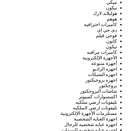
ميكي
نيكون
هوليلاند لارك
هوهم
كاميرات احترافيه
دى جي اى
فوجي فيلم
كانون
نيكون
كاميرات مراقبه
الأجهزة الإلكترونية
أجهزة متنوعة
اجهزه الراديو
اجهزه الشبكات
اجهزه بروجيكتور
بروجكتور
شاشات البروجكتور
اكسسوارات كمبيوتر
تليفونات ارضي سلكيه
تليفونات ارضي لاسلكيه
مستلزمات الأجهزة الإلكترونية
اجهزة العناية الشخصية
اجهزه عنايه شخصيه للرجال
اجهزه عنايه شخصيه للسيدات