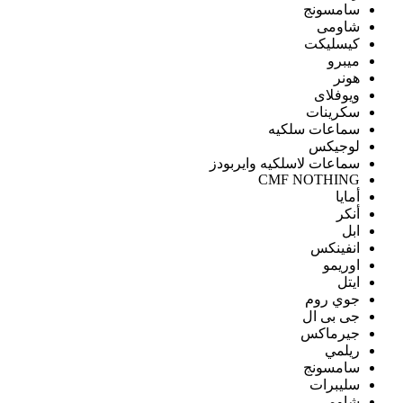
سامسونج
شاومى
كيسليكت
ميبرو
هونر
ويوفلاى
سكرينات
سماعات سلكيه
لوجيكس
سماعات لاسلكيه وايربودز
CMF NOTHING
أمايا
أنكر
ابل
انفينكس
اوريمو
ايتل
جوي روم
جى بى ال
جيرماكس
ريلمي
سامسونج
سليبرات
شاومى