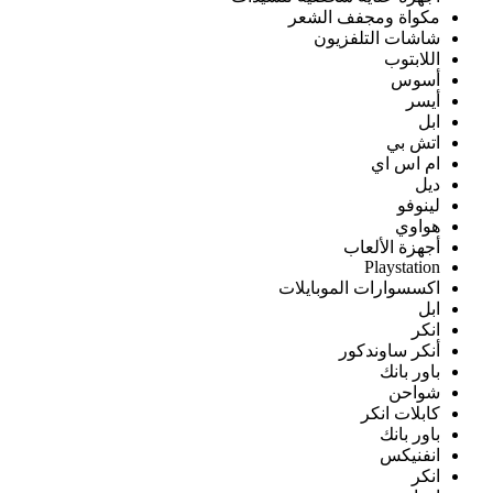
مكواة ومجفف الشعر
شاشات التلفزيون
اللابتوب
أسوس
أيسر
ابل
اتش بي
ام اس اي
ديل
لينوفو
هواوي
أجهزة الألعاب
Playstation
اكسسوارات الموبايلات
ابل
انكر
أنكر ساوندكور
باور بانك
شواحن
كابلات انكر
باور بانك
انفنيكس
انكر