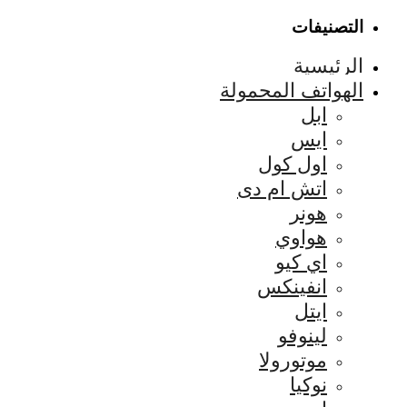
التصنيفات
الرئيسية
الهواتف المحمولة
ابل
ايس
اول كول
اتش ام دى
هونر
هواوي
اي كيو
انفينكس
ايتل
لينوفو
موتورولا
نوكيا