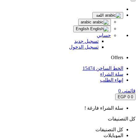
اللغة
arabic
English
حسابي
تسجيل جديد
تسجيل الدخول
Offers
الخط الساخن 15474
سلة الشراء
إنهاء الطلب
قائمتى
0
0 EGP
0
سلة الشراء فارغة !
كل التصنيفات
كل التصنيفات
الموبايلات