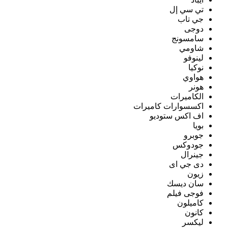
تي سي إل
جي تاب
دوجى
سامسونج
شاومي
لينوفو
نوكيا
هواوي
هونر
الكاميرات
اكسسوارات كاميرات
اف اكس ستوديو
بويا
جوبرو
جودوكس
جينرال
دى جي اى
زيون
سان ديسك
فوجى فيلم
كاميلون
كانون
ليكسر