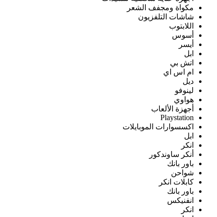
مكواة ومجفف الشعر
شاشات التلفزيون
اللابتوب
أسوس
أيسر
ابل
اتش بي
ام اس اي
ديل
لينوفو
هواوي
أجهزة الألعاب
Playstation
اكسسوارات الموبايلات
ابل
انكر
أنكر ساوندكور
باور بانك
شواحن
كابلات انكر
باور بانك
انفنيكس
انكر