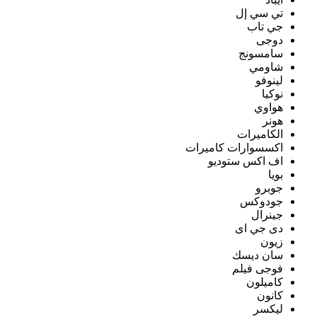
تي سي إل
جي تاب
دوجى
سامسونج
شاومي
لينوفو
نوكيا
هواوي
هونر
الكاميرات
اكسسوارات كاميرات
اف اكس ستوديو
بويا
جوبرو
جودوكس
جينرال
دى جي اى
زيون
سان ديسك
فوجى فيلم
كاميلون
كانون
ليكسر