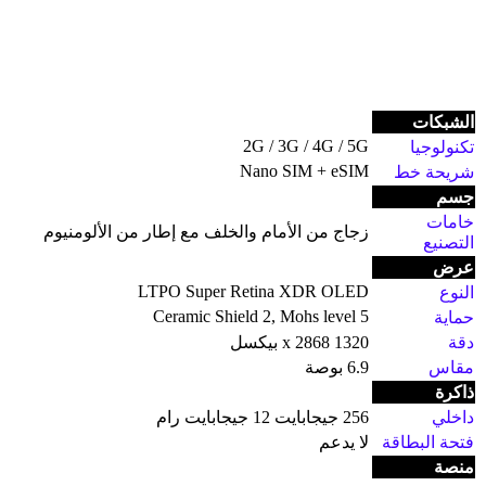
الشبكات
2G / 3G / 4G / 5G
تكنولوجيا
Nano SIM + eSIM
شريحة خط
جسم
خامات
زجاج من الأمام والخلف مع إطار من الألومنيوم
التصنيع
عرض
LTPO Super Retina XDR OLED
النوع
Ceramic Shield 2, Mohs level 5
حماية
دقة
1320 x 2868 بيكسل
مقاس
6.9 بوصة
ذاكرة
داخلي
256 جيجابايت 12 جيجابايت رام
فتحة البطاقة
لا يدعم
منصة