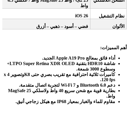
الشحن اللاسلكي
/ Qi2 25
واط
MagSafe 25
واط / عكسي 4.5
واط
iOS 26
نظام التشغيل
الألوان
فضي – أسود – ذهبي – أزرق
أهم المميزات
:
أداء فائق بمعالج
Apple A19 Pro
الجديد
.
شاشة
LTPO Super Retina XDR OLED
HDR10+
بتقنية
وسطوع 3000 شمعة
.
كاميرات ثلاثية احترافية مع تقريب بصري حتى 8
K
وتصوير 4
x
120 fps.
دعم
Wi-Fi 7
Bluetooth 6.0
و
لتجربة اتصال متقدمة
.
بطارية قوية مع شحن سريع 40 واط ولاسلكي
MagSafe 25
واط
.
مقاوم للماء والغبار بمعيار
IP68
مع هيكل زجاجي أنيق
.