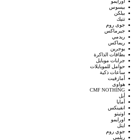
اورايمو
بيسوس
بيلكن
تتيك
جوى روم
جيرماكس
ريدمي
ريماكس
يوجرين
بطاقات الذاكرة
جرابات موبايل
حوامل للموبايلات
ساعات ذكية
أمازفيت
هواوى
CMF NOTHING
أبل
أمايا
انفينكس
اوتيتو
اورايمو
ايتل
جوي روم
ريلمى