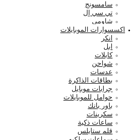
سامسونج
تي سي إل
شاومي
اكسسوارات الموبايلات
انكر
ابل
كابلات
شواحن
عدسات
بطاقات الذاكرة
جرابات موبايل
حوامل للموبايلات
باور بانك
سكرينات
ساعات ذكية
قلم ستايلس
سماعات سلكيه