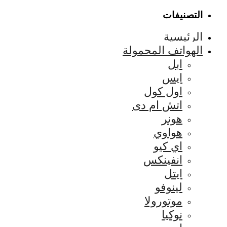
التصنيفات
الرئيسية
الهواتف المحمولة
ابل
ايس
اول كول
اتش ام دى
هونر
هواوي
اي كيو
انفينكس
ايتل
لينوفو
موتورولا
نوكيا