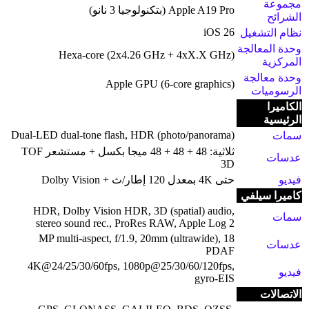
مجموعة
Apple A19 Pro (بتكنولوجيا 3 نانو)
الشرائح
iOS 26
نظام التشغيل
وحدة المعالجة
Hexa-core (2x4.26 GHz + 4xX.X GHz)
المركزية
وحدة معالجة
Apple GPU (6-core graphics)
الرسوميات
الكاميرا
الرئيسية
Dual-LED dual-tone flash, HDR (photo/panorama)
سمات
ثلاثية: 48 + 48 + 48 ميجا بكسل + مستشعر TOF
عدسات
3D
فيديو
حتى 4K بمعدل 120 إطار/ث + Dolby Vision
كاميرا سيلفي
HDR, Dolby Vision HDR, 3D (spatial) audio,
سمات
stereo sound rec., ProRes RAW, Apple Log 2
18 MP multi-aspect, f/1.9, 20mm (ultrawide),
عدسات
PDAF
4K@24/25/30/60fps, 1080p@25/30/60/120fps,
فيديو
gyro-EIS
الاتصالات