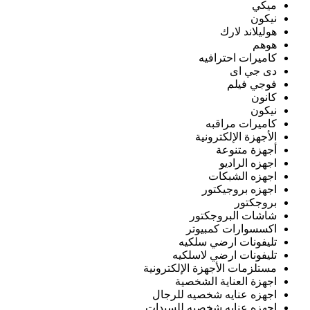
ميكي
نيكون
هوليلاند لارك
هوهم
كاميرات احترافيه
دى جي اى
فوجي فيلم
كانون
نيكون
كاميرات مراقبه
الأجهزة الإلكترونية
أجهزة متنوعة
اجهزه الراديو
اجهزه الشبكات
اجهزه بروجيكتور
بروجكتور
شاشات البروجكتور
اكسسوارات كمبيوتر
تليفونات ارضي سلكيه
تليفونات ارضي لاسلكيه
مستلزمات الأجهزة الإلكترونية
اجهزة العناية الشخصية
اجهزه عنايه شخصيه للرجال
اجهزه عنايه شخصيه للسيدات