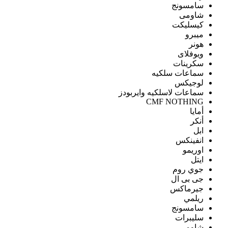
سامسونج
شاومى
كيسليكت
ميبرو
هونر
ويوفلاى
سكرينات
سماعات سلكيه
لوجيكس
سماعات لاسلكيه وايربودز
CMF NOTHING
أمايا
أنكر
ابل
انفينكس
اوريمو
ايتل
جوي روم
جى بى ال
جيرماكس
ريلمي
سامسونج
سليبرات
شاومى