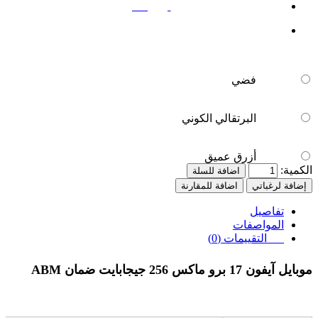
أزرق عميق
فضي
البرتقالي الكوني
أزرق عميق
الكمية:
اضافة للسلة
إضافة لرغباتي
اضافة للمقارنة
تفاصيل
المواصفات
التقييمات (0)
موبايل آيفون 17 برو ماكس 256 جيجابايت ضمان ABM