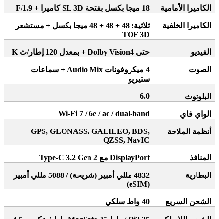
الكاميرا الأمامية
18
ميجا بكسل بفتحة
F/1.9 +
SL 3D
كاميرا
الكاميرا الخلفية
ثلاثية: 48 + 48 + 48 ميجا بكسل + مستشعر
TOF 3D
الفيديو
حتى 4
+ Dolby Vision
بمعدل 120 إطار/ث
K
الصوت
4
ميكروفونات
Audio Mix +
سماعات
ستيريو
6.0
البلوتوث
Wi-Fi 7 / 6e / ac / dual-band
الواي فاي
GPS, GLONASS, GALILEO, BDS,
أنظمة الملاحة
QZSS, NavIC
المنافذ
DisplayPort
مع
Type-C 3.2 Gen 2
البطارية
4832
مللي أمبير (شريحة) / 5088 مللي أمبير
(eSIM)
الشحن السريع
40
واط سلكي