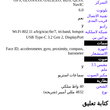
GPS, GLONASS, GALILEO, BDS, QZSS,
التمركز
NavIC
6.0
بلوتوث
تقنية الاتصال
نعم
قريب المدى
راديو
لا
Wi-Fi 802.11 a/b/g/n/ac/6e/7, tri-band, hotspot
شبكة لاسلكية
USB Type-C 3.2 Gen 2, DisplayPort
يو اس بي
سمات
أجهزة
Face ID, accelerometer, gyro, proximity, compass,
barometer
الاستشعار
صوت
مقبس 3.5
لا
ملم
مكبر الصوت
سماعات استريو
بطارية
الشحن
40 واط سلكي
نوع
4832 مللي أمبير (شريحة)
كتابة تعليق