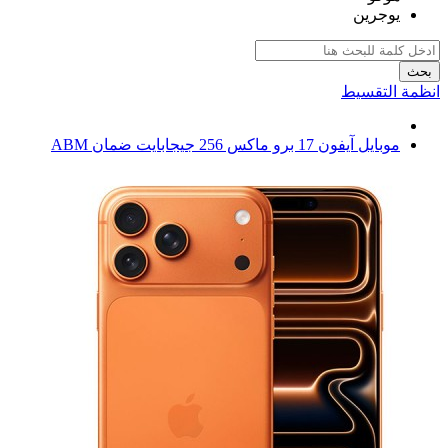
يوجرين
بحث
انظمة التقسيط
موبايل آيفون 17 برو ماكس 256 جيجابايت ضمان ABM