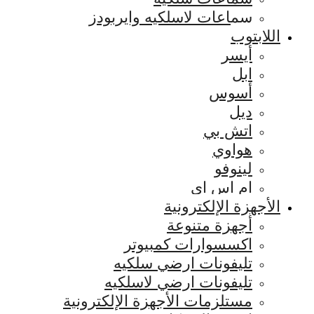
سماعات لاسلكيه وايربودز
اللابتوب
أيسر
ابل
أسوس
ديل
اتش بي
هواوي
لينوفو
ام اس اي
الأجهزة الإلكترونية
أجهزة متنوعة
اكسسوارات كمبيوتر
تليفونات ارضي سلكيه
تليفونات ارضي لاسلكيه
مستلزمات الأجهزة الإلكترونية