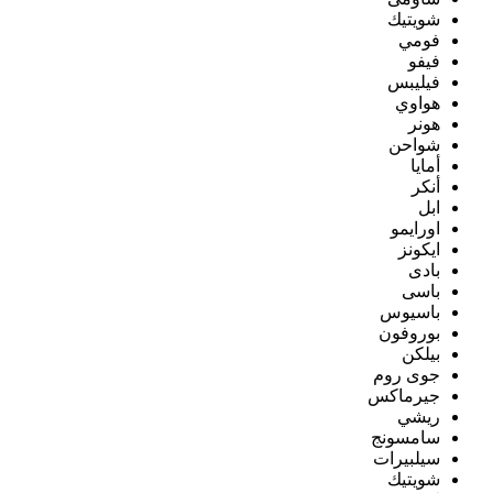
شويتيك
فومي
فيفو
فيليبس
هواوي
هونر
شواحن
أمايا
أنكر
ابل
اورايمو
ايكونز
بادى
باسى
باسيوس
بوروفون
بيلكن
جوى روم
جيرماكس
ريشي
سامسونج
سيلبيرات
شويتيك