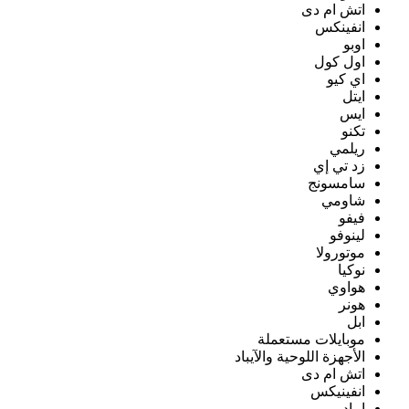
اتش ام دى
انفينكس
اوبو
اول كول
اي كيو
ايتل
ايس
تكنو
ريلمي
زد تي إي
سامسونج
شاومي
فيفو
لينوفو
موتورولا
نوكيا
هواوي
هونر
ابل
موبايلات مستعملة
الأجهزة اللوحية والآيباد
اتش ام دى
انفينيكس
ايباد