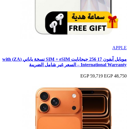
APPLE
موبايل آيفون 17 256 جيجابايت SIM + eSIM نسخة ياباني (ZA) with
International Warranty – السعر غير شامل الضريبة
59,719 EGP
48,750 EGP