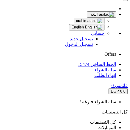
اللغة
arabic
English
حسابي
تسجيل جديد
تسجيل الدخول
Offers
الخط الساخن 15474
سلة الشراء
إنهاء الطلب
قائمتى
0
0 EGP
0
سلة الشراء فارغة !
كل التصنيفات
كل التصنيفات
الموبايلات