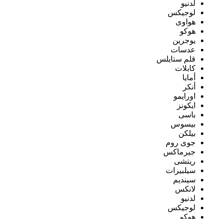
لدنيو
لوجيكس
هواوى
هوكو
يوجرين
عدسات
قلم ستايلس
كابلات
أمايا
أنكر
اورايمو
ايكونز
باسى
بيسوس
بيلكن
جوى روم
جيرماكس
ريتشى
سيلبيرات
سينديم
لانكس
لدنيو
لوجيكس
هوكو