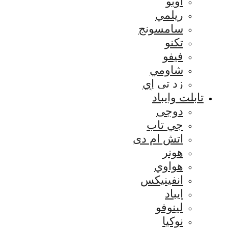
اوبو
ريلمي
سامسونج
تكنو
فيفو
شاومي
زد تي إي
تابلت وايباد
دوجى
جي تاب
اتش ام دى
هونر
هواوي
انفينيكس
ايباد
لينوفو
نوكيا