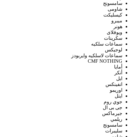
سامسونج
شاومى
كيسليكت
ميبرو
هونر
ويوفلاى
سكرينات
سماعات سلكيه
لوجيكس
سماعات لاسلكيه وايربودز
CMF NOTHING
أمايا
أنكر
ابل
انفينكس
اوريمو
ايتل
جوي روم
جى بى ال
جيرماكس
ريلمي
سامسونج
سليبرات
شاومى