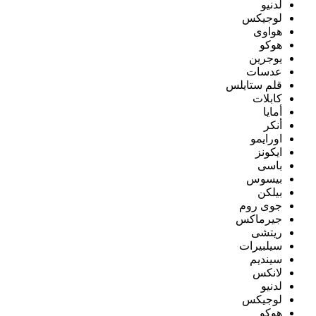
لدنيو
لوجيكس
هواوى
هوكو
يوجرين
عدسات
قلم ستايلس
كابلات
أمايا
أنكر
اورايمو
ايكونز
باسى
بيسوس
بيلكن
جوى روم
جيرماكس
ريتشى
سيلبيرات
سينديم
لانكس
لدنيو
لوجيكس
هوكو