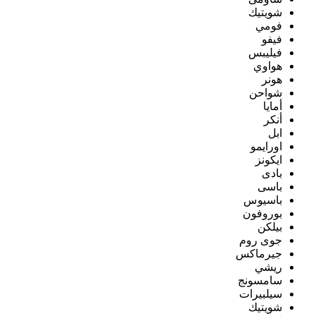
شويتيك
فومي
فيفو
فيليبس
هواوي
هونر
شواحن
أمايا
أنكر
ابل
اورايمو
ايكونز
بادى
باسى
باسيوس
بوروفون
بيلكن
جوى روم
جيرماكس
ريشي
سامسونج
سيلبيرات
شويتيك