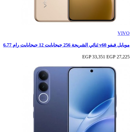
VIVO
موبايل فيفو v60 ثنائي الشريحة 256 جيجابايت 12 جيجابايت رام 6.77
33,351 EGP
27,225 EGP