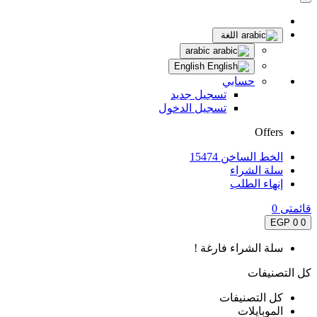
اللغة
arabic
English
حسابي
تسجيل جديد
تسجيل الدخول
Offers
الخط الساخن 15474
سلة الشراء
إنهاء الطلب
قائمتى
0
0 EGP
0
سلة الشراء فارغة !
كل التصنيفات
كل التصنيفات
الموبايلات