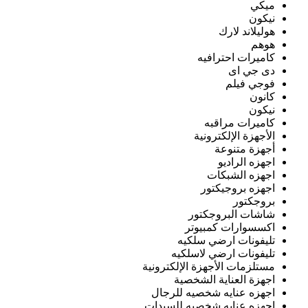
ميكي
نيكون
هوليلاند لارك
هوهم
كاميرات احترافيه
دى جي اى
فوجي فيلم
كانون
نيكون
كاميرات مراقبه
الأجهزة الإلكترونية
أجهزة متنوعة
اجهزه الراديو
اجهزه الشبكات
اجهزه بروجيكتور
بروجكتور
شاشات البروجكتور
اكسسوارات كمبيوتر
تليفونات ارضي سلكيه
تليفونات ارضي لاسلكيه
مستلزمات الأجهزة الإلكترونية
اجهزة العناية الشخصية
اجهزه عنايه شخصيه للرجال
اجهزه عنايه شخصيه للسيدات