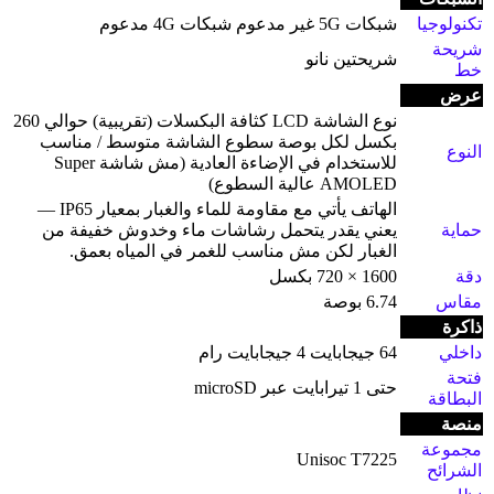
تكنولوجيا
شبكات 5G غير مدعوم شبكات 4G مدعوم
شريحة
شريحتين نانو
خط
عرض
نوع الشاشة LCD كثافة البكسلات (تقريبية) حوالي 260
بكسل لكل بوصة سطوع الشاشة متوسط / مناسب
النوع
للاستخدام في الإضاءة العادية (مش شاشة Super
AMOLED عالية السطوع)
الهاتف يأتي مع مقاومة للماء والغبار بمعيار IP65 —
حماية
يعني يقدر يتحمل رشاشات ماء وخدوش خفيفة من
الغبار لكن مش مناسب للغمر في المياه بعمق.
دقة
1600 × 720 بكسل
مقاس
6.74 بوصة
ذاكرة
داخلي
64 جيجابايت 4 جيجابايت رام
فتحة
حتى 1 تيرابايت عبر microSD
البطاقة
منصة
مجموعة
Unisoc T7225
الشرائح