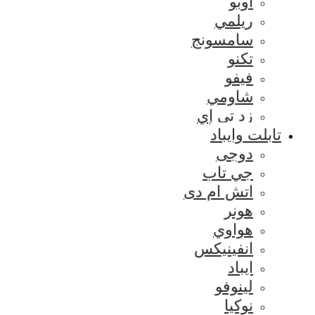
اوبو
ريلمي
سامسونج
تكنو
فيفو
شاومي
زد تي إي
تابلت وايباد
دوجى
جي تاب
اتش ام دى
هونر
هواوي
انفينيكس
ايباد
لينوفو
نوكيا