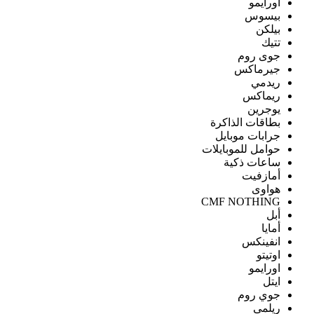
اورايمو
بيسوس
بيلكن
تتيك
جوى روم
جيرماكس
ريدمي
ريماكس
يوجرين
بطاقات الذاكرة
جرابات موبايل
حوامل للموبايلات
ساعات ذكية
أمازفيت
هواوى
CMF NOTHING
أبل
أمايا
انفينكس
اوتيتو
اورايمو
ايتل
جوي روم
ريلمى