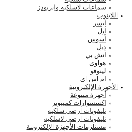
سماعات لاسلكيه وايربودز
اللابتوب
أيسر
ابل
أسوس
ديل
اتش بي
هواوي
لينوفو
ام اس اي
الأجهزة الإلكترونية
أجهزة متنوعة
اكسسوارات كمبيوتر
تليفونات ارضي سلكيه
تليفونات ارضي لاسلكيه
مستلزمات الأجهزة الإلكترونية