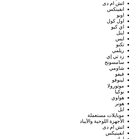
اتش ام دى
انفينكس
اوبو
اول كول
اي كيو
ايتل
ايس
تكنو
ريلمي
زد تي إي
سامسونج
شاومي
فيفو
لينوفو
موتورولا
نوكيا
هواوي
هونر
ابل
موبايلات مستعملة
الأجهزة اللوحية والآيباد
اتش ام دى
انفينيكس
ايباد