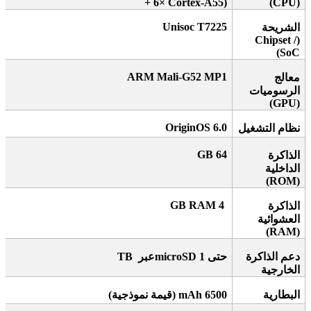
+ 6× Cortex-A55)
(CPU)
Unisoc T7225
الشريحة
(Chipset /
SoC)
ARM Mali-G52 MP1
معالج
الرسوميات
(GPU)
OriginOS 6.0
نظام التشغيل
64 GB
الذاكرة
الداخلية
(ROM)
4 GB RAM
الذاكرة
العشوائية
(RAM)
دعم الذاكرة
حتى 1
microSD
عبر
TB
الخارجية
البطارية
6500 mAh (
قيمة نموذجية
)