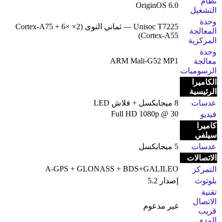
نظام
OriginOS 6.0
التشغيل
وحدة
Unisoc T7225 — ثماني النوى (2× Cortex-A75 + 6×
المعالجة
Cortex-A55)
المركزية
وحدة
ARM Mali-G52 MP1
معالجة
الرسوميات
الكاميرا
الرئيسية
عدسات
8 ميجابكسل + فلاش LED
Full HD 1080p @ 30
فيديو
كاميرا
سيلفي
عدسات
5 ميجابكسل
الاتصالات
A-GPS + GLONASS + BDS+GALILEO
التمركز
بلوتوث
إصدار 5.2
تقنية
الاتصال
غير مدعوم
قريب
المدى