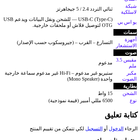
شبكة
ثنائي التردد 2.4 / 5 جيجاهرتز
لاسلكية
USB-C (Type-C) — للشحن ونقل البيانات ويدعم USB
يو اس بي
OTG لتوصيل فلاش أو ملحقات خارجية.
سمات
أجهزة
التسارع – القرب – (جيروسكوب حسب الإصدار)
الاستشعار
صوت
مقبس 3.5
مدعوم
ملم
مكبر
ستيريو غير مدعوم – Hi-Fi غير مدعوم سماعة خارجية
الصوت
واحدة (Mono Speaker)
بطارية
الشحن
15 واط
نوع
6500 مللي أمبير (قيمة نموذجية)
كتابة تعليق
الرجاء
الدخول
أو
التسجيل
لكي تتمكن من تقييم المنتج