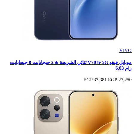
VIVO
موبايل فيفو V70 fe 5G ثنائي الشريحة 256 جيجابايت 8 جيجابايت
رام 6.83
33,381 EGP
27,250 EGP