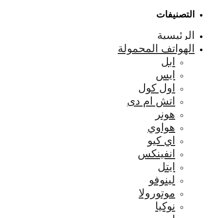
التصنيفات
الرئيسية
الهواتف المحمولة
ابل
ايس
اول كول
اتش ام دى
هونر
هواوي
اي كيو
انفينكس
ايتل
لينوفو
موتورولا
نوكيا