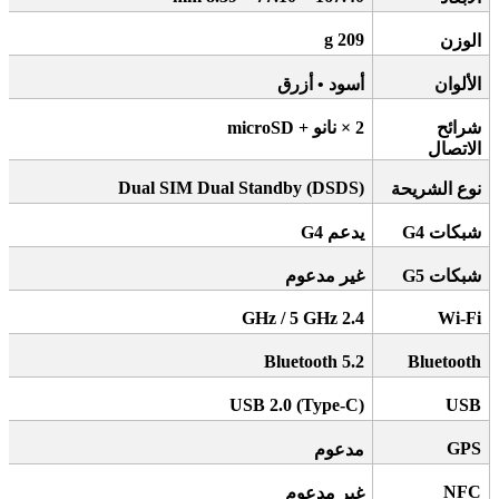
209 g
الوزن
الألوان
أسود • أزرق
شرائح
2 ×
نانو
+ microSD
الاتصال
Dual SIM Dual Standby (DSDS)
نوع الشريحة
شبكات 4
G
يدعم 4
G
شبكات 5
G
غير مدعوم
2.4 GHz / 5 GHz
Wi-Fi
Bluetooth 5.2
Bluetooth
USB 2.0 (Type-C)
USB
GPS
مدعوم
NFC
غير مدعوم