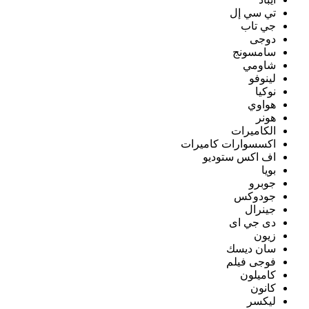
تي سي إل
جي تاب
دوجى
سامسونج
شاومي
لينوفو
نوكيا
هواوي
هونر
الكاميرات
اكسسوارات كاميرات
اف اكس ستوديو
بويا
جوبرو
جودوكس
جينرال
دى جي اى
زيون
سان ديسك
فوجى فيلم
كاميلون
كانون
ليكسر