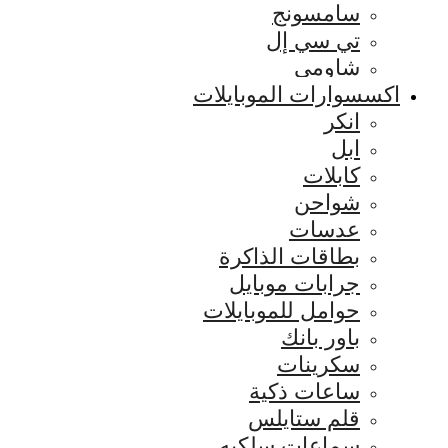
سامسونج
تي سي إل
شاومي
اكسسوارات الموبايلات
انكر
ابل
كابلات
شواحن
عدسات
بطاقات الذاكرة
جرابات موبايل
حوامل للموبايلات
باور بانك
سكرينات
ساعات ذكية
قلم ستايلس
سماعات سلكيه