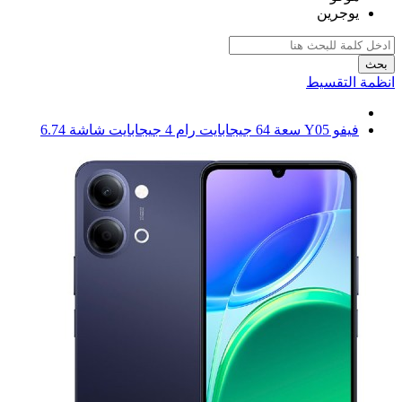
يوجرين
بحث
انظمة التقسيط
فيفو Y05 سعة 64 جيجابايت رام 4 جيجابايت شاشة 6.74