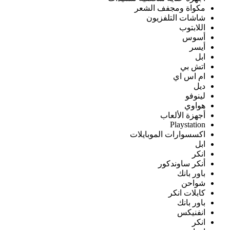
مكواة ومجفف الشعر
شاشات التلفزيون
اللابتوب
أسوس
أيسر
ابل
اتش بي
ام اس اي
ديل
لينوفو
هواوي
أجهزة الألعاب
Playstation
اكسسوارات الموبايلات
ابل
انكر
أنكر ساوندكور
باور بانك
شواحن
كابلات انكر
باور بانك
انفنيكس
انكر