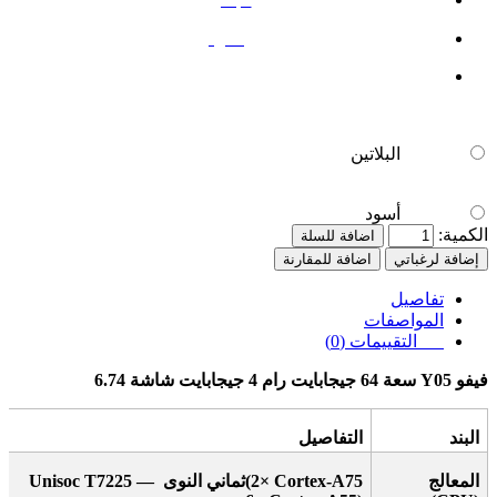
أسود
البلاتين
أسود
الكمية:
اضافة للسلة
إضافة لرغباتي
اضافة للمقارنة
تفاصيل
المواصفات
التقييمات (0)
فيفو
Y05
سعة 64 جيجابايت رام 4 جيجابايت شاشة 6.74
البند
التفاصيل
المعالج
(2× Cortex-A75
ثماني النوى
Unisoc T7225 —