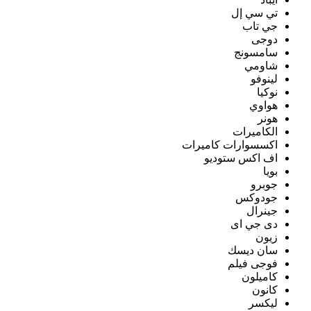
تي سي إل
جي تاب
دوجى
سامسونج
شاومي
لينوفو
نوكيا
هواوي
هونر
الكاميرات
اكسسوارات كاميرات
اف اكس ستوديو
بويا
جوبرو
جودوكس
جينرال
دى جي اى
زيون
سان ديسك
فوجى فيلم
كاميلون
كانون
ليكسر