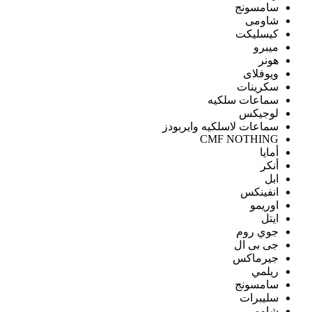
سامسونج
شاومى
كيسليكت
ميبرو
هونر
ويوفلاى
سكرينات
سماعات سلكيه
لوجيكس
سماعات لاسلكيه وايربودز
CMF NOTHING
أمايا
أنكر
ابل
انفينكس
اوريمو
ايتل
جوي روم
جى بى ال
جيرماكس
ريلمي
سامسونج
سليبرات
شاومى