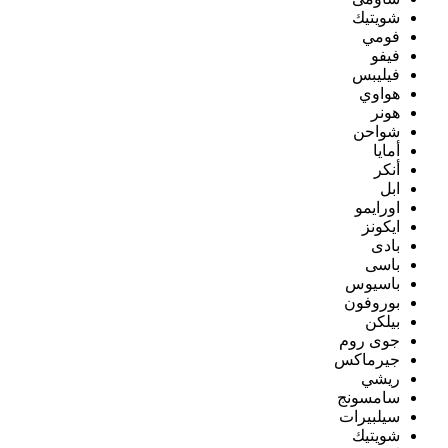
شويتيك
فومي
فيفو
فيليبس
هواوي
هونر
شواحن
أمايا
أنكر
ابل
اورايمو
ايكونز
بادى
باسى
باسيوس
بوروفون
بيلكن
جوى روم
جيرماكس
ريشي
سامسونج
سيلبيرات
شويتيك