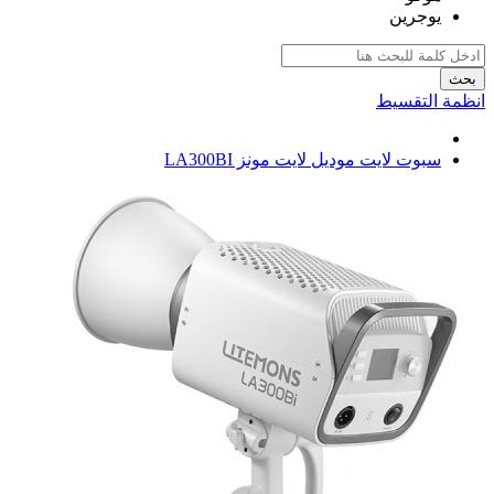
يوجرين
بحث
انظمة التقسيط
سبوت لايت موديل لايت مونز LA300BI