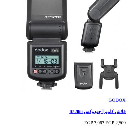
GODOX
فلاش كاميرا جودوكس tt520iii
3,063 EGP
2,500 EGP