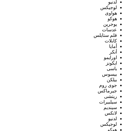
لدنيو
لوجيكس
هواوى
هوكو
يوجرين
عدسات
قلم ستايلس
كابلات
أمايا
أنكر
اورايمو
ايكونز
باسى
بيسوس
بيلكن
جوى روم
جيرماكس
ريتشى
سيلبيرات
سينديم
لانكس
لدنيو
لوجيكس
هوكو