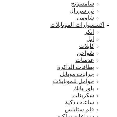
سامسونج
تي سي إل
شاومي
اكسسوارات الموبايلات
انكر
ابل
كابلات
شواحن
عدسات
بطاقات الذاكرة
جرابات موبايل
حوامل للموبايلات
باور بانك
سكرينات
ساعات ذكية
قلم ستايلس
سماعات سلكيه