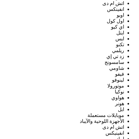
اتش ام دى
انفينكس
اوبو
اول كول
اي كيو
ايتل
ايس
تكنو
ريلمي
زد تي إي
سامسونج
شاومي
فيفو
لينوفو
موتورولا
نوكيا
هواوي
هونر
ابل
موبايلات مستعملة
الأجهزة اللوحية والآيباد
اتش ام دى
انفينيكس
ايباد