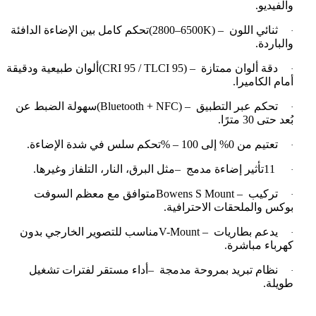
والفيديو
.
ثنائي اللون
(2800–6500K) –
تحكم كامل بين الإضاءة الدافئة
·
والباردة
.
دقة ألوان ممتازة
(CRI 95 / TLCI 95) –
ألوان طبيعية ودقيقة
·
أمام الكاميرا
.
تحكم عبر التطبيق
(Bluetooth + NFC) –
سهولة الضبط عن
·
بُعد حتى 30 مترًا
.
تعتيم من 0% إلى 100
% –
تحكم سلس في شدة الإضاءة
.
·
11
تأثير إضاءة مدمج
–
مثل البرق، النار، التلفاز وغيرها
.
·
تركيب
Bowens S Mount –
متوافق مع معظم السوفت
·
بوكس والملحقات الاحترافية
.
يدعم بطاريات
V-Mount –
مناسب للتصوير الخارجي بدون
·
كهرباء مباشرة
.
نظام تبريد بمروحة مدمجة
–
أداء مستقر لفترات تشغيل
·
طويلة
.