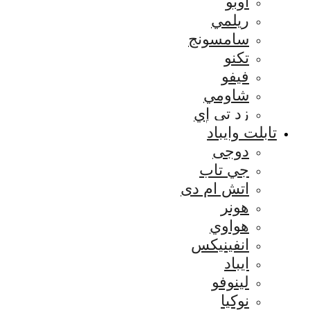
اوبو
ريلمي
سامسونج
تكنو
فيفو
شاومي
زد تي إي
تابلت وايباد
دوجى
جي تاب
اتش ام دى
هونر
هواوي
انفينيكس
ايباد
لينوفو
نوكيا