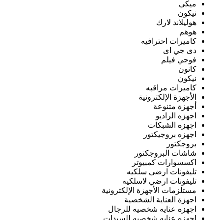
ميكي
نيكون
هوليلاند لارك
هوهم
كاميرات احترافيه
دى جي اى
فوجي فيلم
كانون
نيكون
كاميرات مراقبه
الأجهزة الإلكترونية
أجهزة متنوعة
اجهزه الراديو
اجهزه الشبكات
اجهزه بروجيكتور
بروجكتور
شاشات البروجكتور
اكسسوارات كمبيوتر
تليفونات ارضي سلكيه
تليفونات ارضي لاسلكيه
مستلزمات الأجهزة الإلكترونية
اجهزة العناية الشخصية
اجهزه عنايه شخصيه للرجال
اجهزه عنايه شخصيه للسيدات