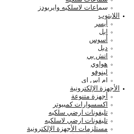
سماعات لاسلكيه وايربودز
اللابتوب
أيسر
ابل
أسوس
ديل
اتش بي
هواوي
لينوفو
ام اس اي
الأجهزة الإلكترونية
أجهزة متنوعة
اكسسوارات كمبيوتر
تليفونات ارضي سلكيه
تليفونات ارضي لاسلكيه
مستلزمات الأجهزة الإلكترونية