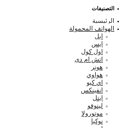
التصنيفات
الرئيسية
الهواتف المحمولة
ابل
ايس
اول كول
اتش ام دى
هونر
هواوي
اي كيو
انفينكس
ايتل
لينوفو
موتورولا
نوكيا