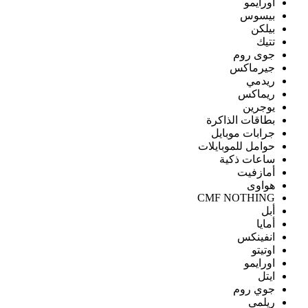
اورايمو
بيسوس
بيلكن
تتيك
جوى روم
جيرماكس
ريدمي
ريماكس
يوجرين
بطاقات الذاكرة
جرابات موبايل
حوامل للموبايلات
ساعات ذكية
أمازفيت
هواوى
CMF NOTHING
أبل
أمايا
انفينكس
اوتيتو
اورايمو
ايتل
جوي روم
ريلمى