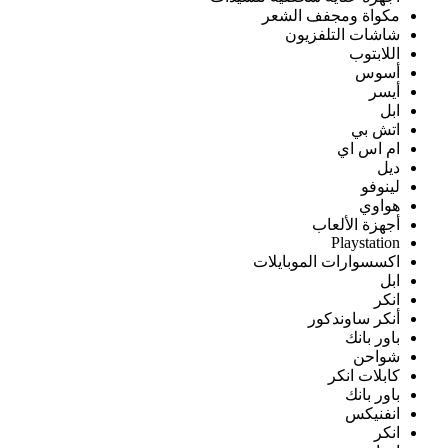
مكواة ومجفف الشعر
شاشات التلفزيون
اللابتوب
أسوس
أيسر
ابل
اتش بي
ام اس اي
ديل
لينوفو
هواوي
أجهزة الألعاب
Playstation
اكسسوارات الموبايلات
ابل
انكر
أنكر ساوندكور
باور بانك
شواحن
كابلات انكر
باور بانك
انفنيكس
انكر