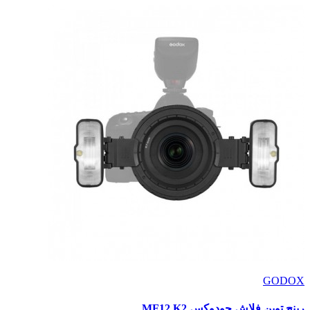
GODOX
رينج توين فلاش جودوكس MF12 K2