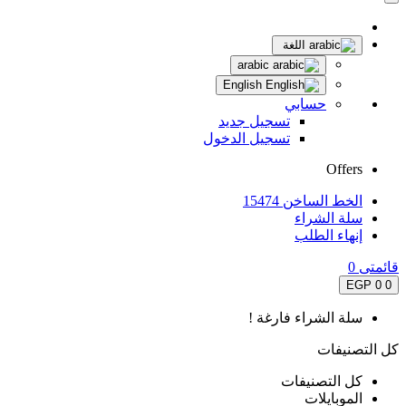
اللغة
arabic
English
حسابي
تسجيل جديد
تسجيل الدخول
Offers
الخط الساخن 15474
سلة الشراء
إنهاء الطلب
قائمتى
0
0 EGP
0
سلة الشراء فارغة !
كل التصنيفات
كل التصنيفات
الموبايلات