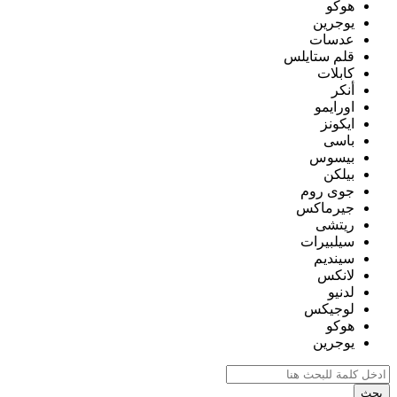
هوكو
يوجرين
عدسات
قلم ستايلس
كابلات
أنكر
اورايمو
ايكونز
باسى
بيسوس
بيلكن
جوى روم
جيرماكس
ريتشى
سيلبيرات
سينديم
لانكس
لدنيو
لوجيكس
هوكو
يوجرين
بحث