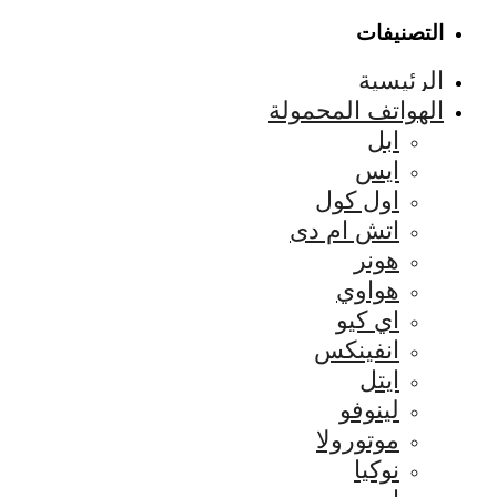
التصنيفات
الرئيسية
الهواتف المحمولة
ابل
ايس
اول كول
اتش ام دى
هونر
هواوي
اي كيو
انفينكس
ايتل
لينوفو
موتورولا
نوكيا