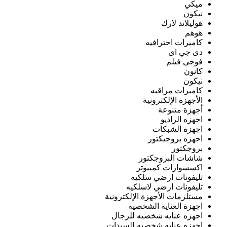
ميكي
نيكون
هوليلاند لارك
هوهم
كاميرات احترافيه
دى جي اى
فوجي فيلم
كانون
نيكون
كاميرات مراقبه
الأجهزة الإلكترونية
أجهزة متنوعة
اجهزه الراديو
اجهزه الشبكات
اجهزه بروجيكتور
بروجكتور
شاشات البروجكتور
اكسسوارات كمبيوتر
تليفونات ارضي سلكيه
تليفونات ارضي لاسلكيه
مستلزمات الأجهزة الإلكترونية
اجهزة العناية الشخصية
اجهزه عنايه شخصيه للرجال
اجهزه عنايه شخصيه للسيدات