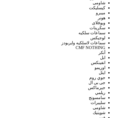
شاومى
كيسليكت
ميبرو
هونر
ويوفلاى
سكرينات
سماعات سلكيه
لوجيكس
سماعات لاسلكيه وايربودز
CMF NOTHING
أنكر
ابل
انفينكس
اوريمو
ايتل
جوي روم
جى بى ال
جيرماكس
ريلمي
سامسونج
سليبرات
شاومى
شويتيك
فومي