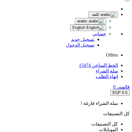
اللغة
arabic
English
حسابي
تسجيل جديد
تسجيل الدخول
Offers
الخط الساخن 15474
سلة الشراء
إنهاء الطلب
قائمتى
0
0 EGP
0
سلة الشراء فارغة !
كل التصنيفات
كل التصنيفات
الموبايلات