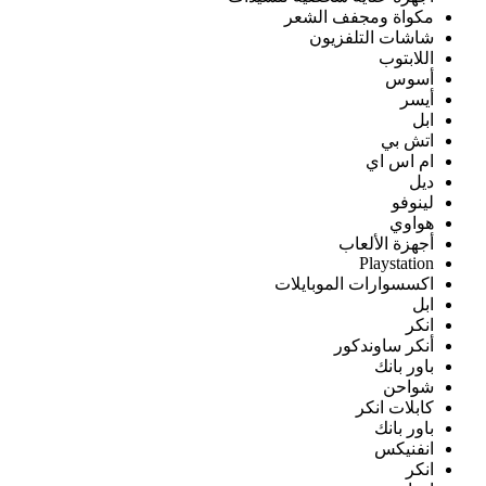
مكواة ومجفف الشعر
شاشات التلفزيون
اللابتوب
أسوس
أيسر
ابل
اتش بي
ام اس اي
ديل
لينوفو
هواوي
أجهزة الألعاب
Playstation
اكسسوارات الموبايلات
ابل
انكر
أنكر ساوندكور
باور بانك
شواحن
كابلات انكر
باور بانك
انفنيكس
انكر