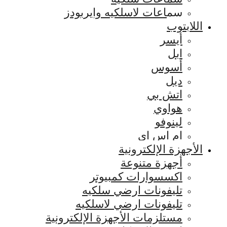
سماعات لاسلكيه وايربودز
اللابتوب
أيسر
ابل
أسوس
ديل
اتش بي
هواوي
لينوفو
ام اس اي
الأجهزة الإلكترونية
أجهزة متنوعة
اكسسوارات كمبيوتر
تليفونات ارضي سلكيه
تليفونات ارضي لاسلكيه
مستلزمات الأجهزة الإلكترونية