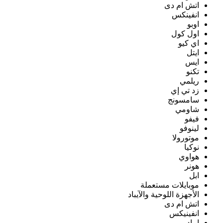
اتش ام دى
انفينكس
اوبو
اول كول
اي كيو
ايتل
ايس
تكنو
ريلمي
زد تي إي
سامسونج
شاومي
فيفو
لينوفو
موتورولا
نوكيا
هواوي
هونر
ابل
موبايلات مستعملة
الأجهزة اللوحية والآيباد
اتش ام دى
انفينيكس
ايباد