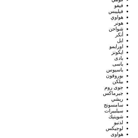
فيفو
فيليبس
هواوي
هونر
شواحن
أنكر
ابل
اورايمو
ايكونز
بادى
باسى
باسيوس
بوروفون
بيلكن
جوى روم
جيرماكس
ريشي
سامسونج
سيلبيرات
شويتيك
لدنيو
لوجيكس
هواوى