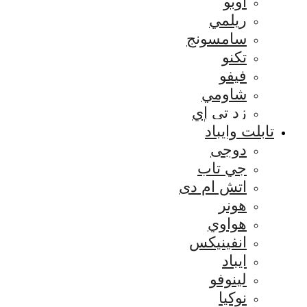
اوبو
ريلمي
سامسونج
تكنو
فيفو
شاومي
زد تي إي
تابلت وايباد
دوجى
جي تاب
اتش ام دى
هونر
هواوي
انفينيكس
ايباد
لينوفو
نوكيا