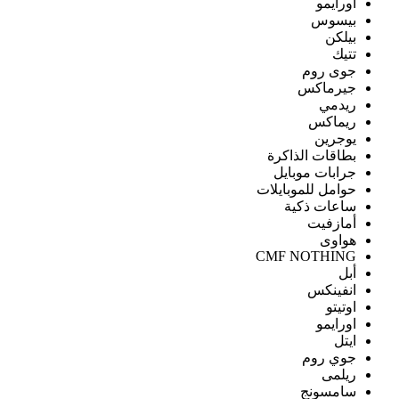
اورايمو
بيسوس
بيلكن
تتيك
جوى روم
جيرماكس
ريدمي
ريماكس
يوجرين
بطاقات الذاكرة
جرابات موبايل
حوامل للموبايلات
ساعات ذكية
أمازفيت
هواوى
CMF NOTHING
أبل
انفينكس
اوتيتو
اورايمو
ايتل
جوي روم
ريلمى
سامسونج