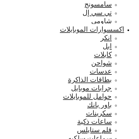
سامسونج
تي سي إل
شاومي
اكسسوارات الموبايلات
انكر
ابل
كابلات
شواحن
عدسات
بطاقات الذاكرة
جرابات موبايل
حوامل للموبايلات
باور بانك
سكرينات
ساعات ذكية
قلم ستايلس
سماعات سلكيه