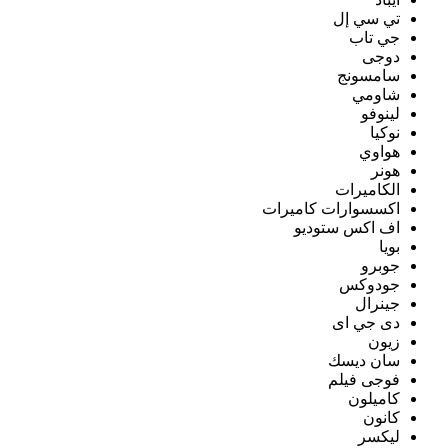
تي سي إل
جي تاب
دوجى
سامسونج
شاومي
لينوفو
نوكيا
هواوي
هونر
الكاميرات
اكسسوارات كاميرات
اف اكس ستوديو
بويا
جوبرو
جودوكس
جينرال
دى جي اى
زيون
سان ديسك
فوجى فيلم
كاميلون
كانون
ليكسر