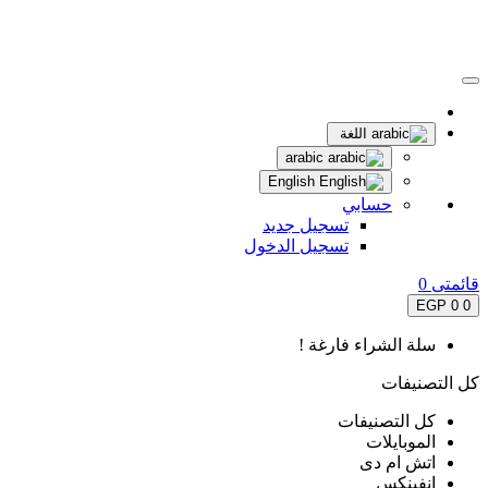
اللغة
arabic
English
حسابي
تسجيل جديد
تسجيل الدخول
قائمتى
0
0 EGP
0
سلة الشراء فارغة !
كل التصنيفات
كل التصنيفات
الموبايلات
اتش ام دى
انفينكس