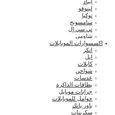
ايباد
لينوفو
نوكيا
سامسونج
تي سي إل
شاومي
اكسسوارات الموبايلات
انكر
ابل
كابلات
شواحن
عدسات
بطاقات الذاكرة
جرابات موبايل
حوامل للموبايلات
باور بانك
سكرينات