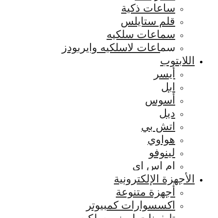
ساعات ذكية
قلم ستايلس
سماعات سلكيه
سماعات لاسلكيه وايربودز
اللابتوب
أيسر
ابل
أسوس
ديل
اتش بي
هواوي
لينوفو
ام اس اي
الأجهزة الإلكترونية
أجهزة متنوعة
اكسسوارات كمبيوتر