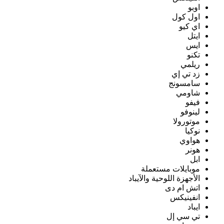
اوبو
اول كول
اي كيو
ايتل
ايس
تكنو
ريلمي
زد تي إي
سامسونج
شاومي
فيفو
لينوفو
موتورولا
نوكيا
هواوي
هونر
ابل
موبايلات مستعملة
الأجهزة اللوحية والآيباد
اتش ام دى
انفينيكس
ايباد
تي سي إل