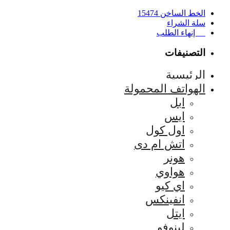
الخط الساخن 15474
سلة الشراء
إنهاء الطلب
التصنيفات
الرئيسية
الهواتف المحمولة
ابل
ايس
اول كول
اتش ام دى
هونر
هواوي
اي كيو
انفينكس
ايتل
لينوفو