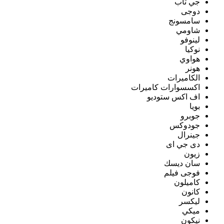
جي تاب
دوجى
سامسونج
شاومي
لينوفو
نوكيا
هواوي
هونر
الكاميرات
اكسسوارات كاميرات
اف اكس ستوديو
بويا
جوبرو
جودوكس
جينرال
دى جي اى
زيون
سان ديسك
فوجى فيلم
كاميلون
كانون
ليكسر
ميكي
نيكون