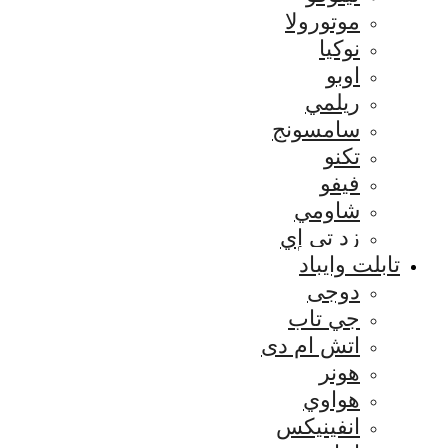
موتورولا
نوكيا
اوبو
ريلمي
سامسونج
تكنو
فيفو
شاومي
زد تي إي
تابلت وايباد
دوجى
جي تاب
اتش ام دى
هونر
هواوي
انفينيكس