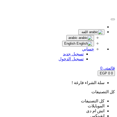
اللغة
arabic
English
حسابي
تسجيل جديد
تسجيل الدخول
قائمتى
0
0 EGP
0
سلة الشراء فارغة !
كل التصنيفات
كل التصنيفات
الموبايلات
اتش ام دى
انفينكس