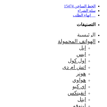
الخط الساخن 15474
سلة الشراء
إنهاء الطلب
التصنيفات
الرئيسية
الهواتف المحمولة
ابل
ايس
اول كول
اتش ام دى
هونر
هواوي
اي كيو
انفينكس
ايتل
لينوفو