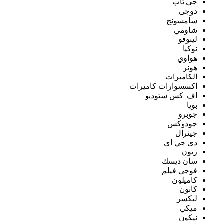
جي تاب
دوجى
سامسونج
شاومي
لينوفو
نوكيا
هواوي
هونر
الكاميرات
اكسسوارات كاميرات
اف اكس ستوديو
بويا
جوبرو
جودوكس
جينرال
دى جي اى
زيون
سان ديسك
فوجى فيلم
كاميلون
كانون
ليكسر
ميكي
نيكون