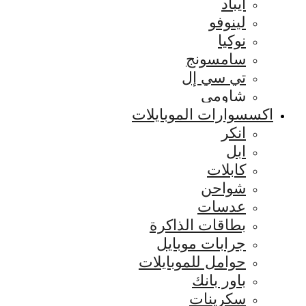
ايباد
لينوفو
نوكيا
سامسونج
تي سي إل
شاومي
اكسسوارات الموبايلات
انكر
ابل
كابلات
شواحن
عدسات
بطاقات الذاكرة
جرابات موبايل
حوامل للموبايلات
باور بانك
سكرينات