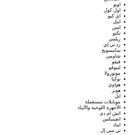
اوبو
اول كول
اي كيو
ايتل
ايس
تكنو
ريلمي
زد تي إي
سامسونج
شاومي
فيفو
لينوفو
موتورولا
نوكيا
هواوي
هونر
ابل
موبايلات مستعملة
الأجهزة اللوحية والآيباد
اتش ام دى
انفينيكس
ايباد
تي سي إل