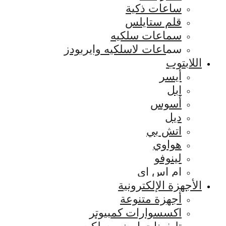
ساعات ذكية
قلم ستايلس
سماعات سلكيه
سماعات لاسلكيه وايربودز
اللابتوب
أيسر
ابل
أسوس
ديل
اتش بي
هواوي
لينوفو
ام اس اي
الأجهزة الإلكترونية
أجهزة متنوعة
اكسسوارات كمبيوتر