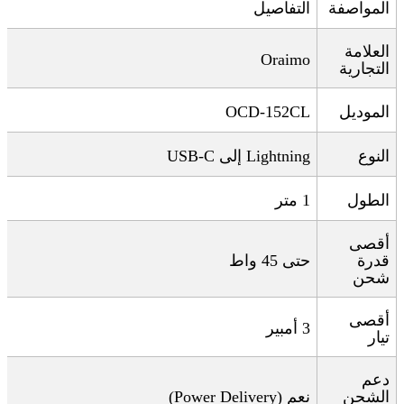
المواصفة
التفاصيل
العلامة
Oraimo
التجارية
الموديل
OCD-152CL
النوع
Lightning
إلى
USB-C
الطول
1
متر
أقصى
قدرة
حتى 45 واط
شحن
أقصى
3
أمبير
تيار
دعم
الشحن
نعم
(Power Delivery)