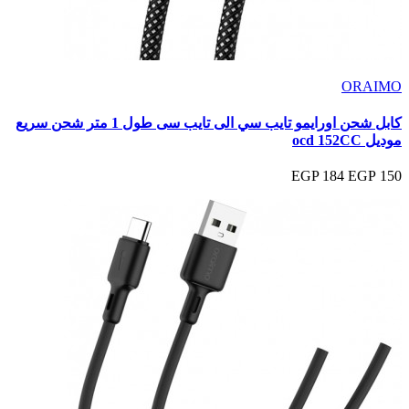
ORAIMO
كابل شحن اورايمو تايب سي الى تايب سى طول 1 متر شحن سريع
موديل ocd 152CC
184 EGP
150 EGP