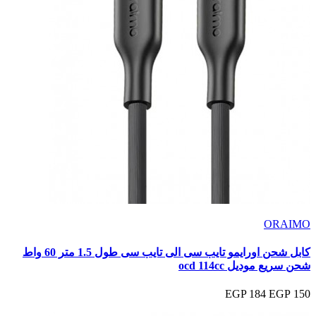
ORAIMO
كابل شحن اورايمو تايب سى الى تايب سى طول 1.5 متر 60 واط
شحن سريع موديل ocd 114cc
184 EGP
150 EGP