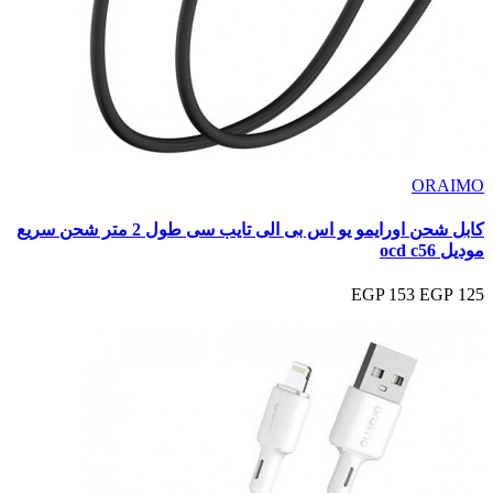
ORAIMO
كابل شحن اورايمو يو اس بى الى تايب سى طول 2 متر شحن سريع
موديل ocd c56
153 EGP
125 EGP