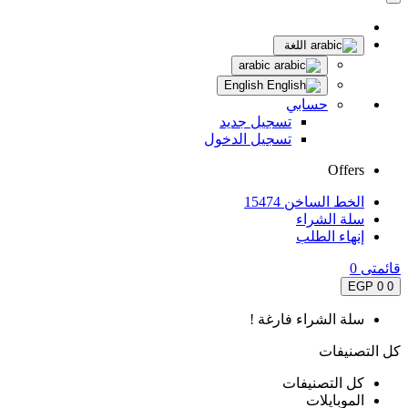
اللغة
arabic
English
حسابي
تسجيل جديد
تسجيل الدخول
Offers
الخط الساخن 15474
سلة الشراء
إنهاء الطلب
قائمتى
0
0 EGP
0
سلة الشراء فارغة !
كل التصنيفات
كل التصنيفات
الموبايلات