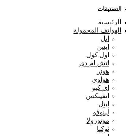
التصنيفات
الرئيسية
الهواتف المحمولة
ابل
ايس
اول كول
اتش ام دى
هونر
هواوي
اي كيو
انفينكس
ايتل
لينوفو
موتورولا
نوكيا