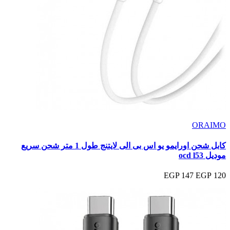
ORAIMO
كابل شحن اورايمو يو اس بى الى لايتنج طول 1 متر شحن سريع
موديل ocd l53
147 EGP
120 EGP