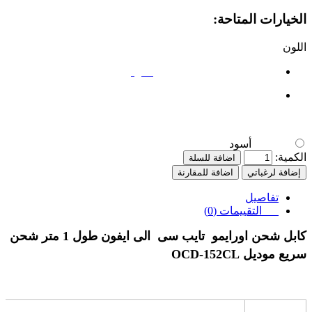
الخيارات المتاحة:
اللون
أسود
أسود
الكمية:
اضافة للسلة
إضافة لرغباتي
اضافة للمقارنة
تفاصيل
التقييمات (0)
كابل شحن اورايمو تايب سى الى ايفون طول 1 متر شحن
سريع موديل OCD-152CL