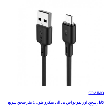
ORAIMO
كابل شحن اورايمو يو اس بى الى ميكرو طول 1 متر شحن سريع