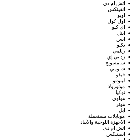
اتش ام دى
انفينكس
اوبو
اول كول
اي كيو
ايتل
ايس
تكنو
ريلمي
زد تي إي
سامسونج
شاومي
فيفو
لينوفو
موتورولا
نوكيا
هواوي
هونر
ابل
موبايلات مستعملة
الأجهزة اللوحية والآيباد
اتش ام دى
انفينيكس
ايباد