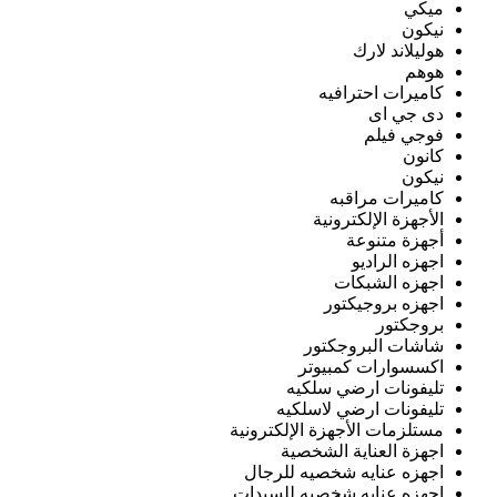
ميكي
نيكون
هوليلاند لارك
هوهم
كاميرات احترافيه
دى جي اى
فوجي فيلم
كانون
نيكون
كاميرات مراقبه
الأجهزة الإلكترونية
أجهزة متنوعة
اجهزه الراديو
اجهزه الشبكات
اجهزه بروجيكتور
بروجكتور
شاشات البروجكتور
اكسسوارات كمبيوتر
تليفونات ارضي سلكيه
تليفونات ارضي لاسلكيه
مستلزمات الأجهزة الإلكترونية
اجهزة العناية الشخصية
اجهزه عنايه شخصيه للرجال
اجهزه عنايه شخصيه للسيدات