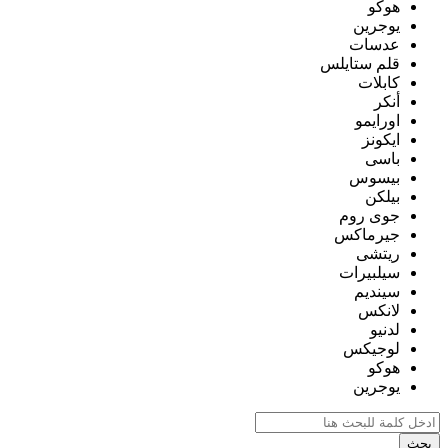
هوكو
يوجرين
عدسات
قلم ستايلس
كابلات
أنكر
اورايمو
ايكونز
باسى
بيسوس
بيلكن
جوى روم
جيرماكس
ريتشى
سيلبيرات
سينديم
لانكس
لدنيو
لوجيكس
هوكو
يوجرين
بحث