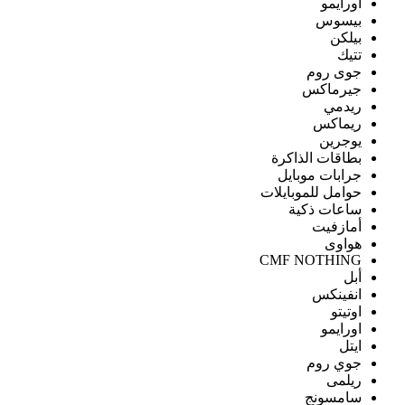
اورايمو
بيسوس
بيلكن
تتيك
جوى روم
جيرماكس
ريدمي
ريماكس
يوجرين
بطاقات الذاكرة
جرابات موبايل
حوامل للموبايلات
ساعات ذكية
أمازفيت
هواوى
CMF NOTHING
أبل
انفينكس
اوتيتو
اورايمو
ايتل
جوي روم
ريلمى
سامسونج