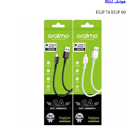
موديل m22
74 EGP
60 EGP