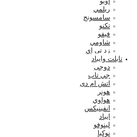
اوبو
ريلمي
سامسونج
تكنو
فيفو
شاومي
زد تي إي
تابلت وايباد
دوجى
جي تاب
اتش ام دى
هونر
هواوي
انفينيكس
ايباد
لينوفو
نوكيا