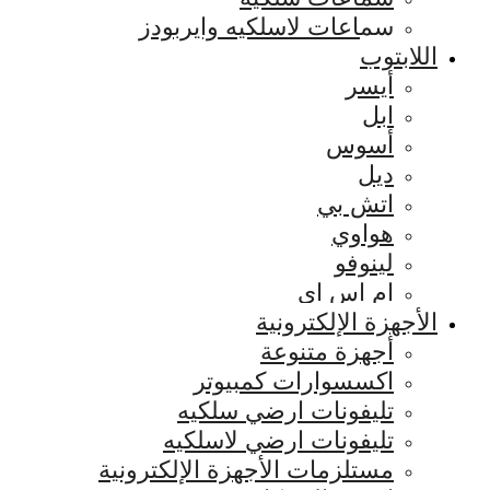
سماعات لاسلكيه وايربودز
اللابتوب
أيسر
ابل
أسوس
ديل
اتش بي
هواوي
لينوفو
ام اس اي
الأجهزة الإلكترونية
أجهزة متنوعة
اكسسوارات كمبيوتر
تليفونات ارضي سلكيه
تليفونات ارضي لاسلكيه
مستلزمات الأجهزة الإلكترونية