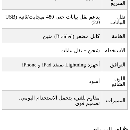
السريع
نقل
يدعم نقل بيانات حتى 480 ميجابت/ثانية
(USB
البيانات
2.0)
الخامة
كابل مضفر
(Braided)
متين
الاستخدام
شحن + نقل بيانات
التوافق
أجهزة
iPhone
Lightning
بمنفذ
iPad
و
اللون
أسود
الشائع
مقاوم للثني، يتحمل الاستخدام اليومي،
المميزات
تصميم قوي
👍
اهم المميزات