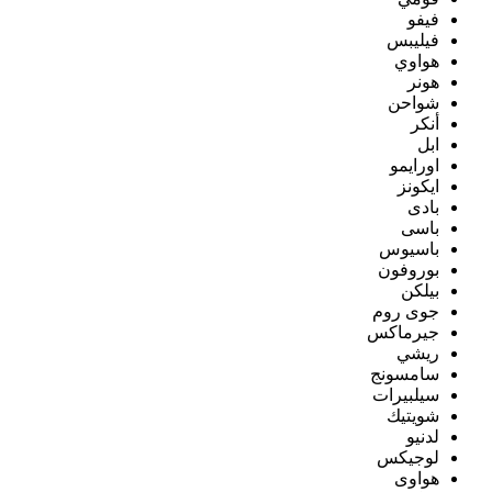
فيفو
فيليبس
هواوي
هونر
شواحن
أنكر
ابل
اورايمو
ايكونز
بادى
باسى
باسيوس
بوروفون
بيلكن
جوى روم
جيرماكس
ريشي
سامسونج
سيلبيرات
شويتيك
لدنيو
لوجيكس
هواوى