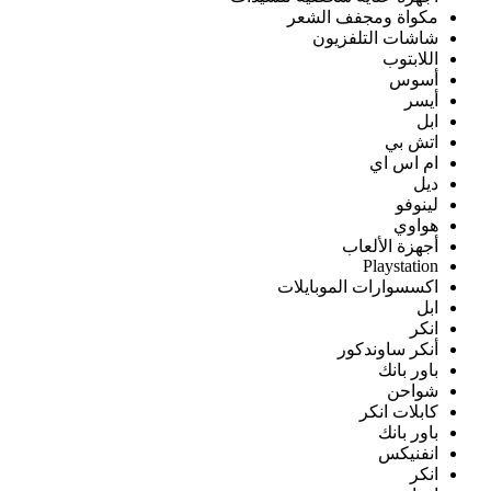
مكواة ومجفف الشعر
شاشات التلفزيون
اللابتوب
أسوس
أيسر
ابل
اتش بي
ام اس اي
ديل
لينوفو
هواوي
أجهزة الألعاب
Playstation
اكسسوارات الموبايلات
ابل
انكر
أنكر ساوندكور
باور بانك
شواحن
كابلات انكر
باور بانك
انفنيكس
انكر