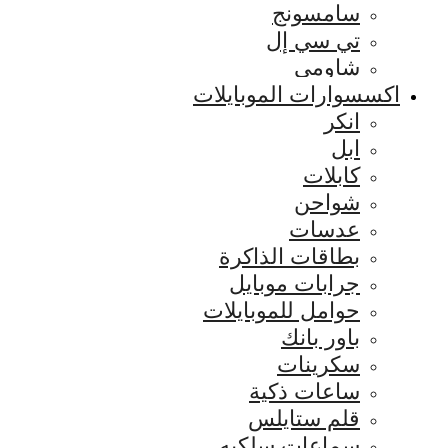
سامسونج
تي سي إل
شاومي
اكسسوارات الموبايلات
انكر
ابل
كابلات
شواحن
عدسات
بطاقات الذاكرة
جرابات موبايل
حوامل للموبايلات
باور بانك
سكرينات
ساعات ذكية
قلم ستايلس
سماعات سلكيه