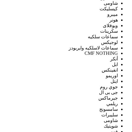
شاومى
كيسليكت
ميبرو
هونر
ويوفلاى
سكرينات
سماعات سلكيه
لوجيكس
سماعات لاسلكيه وايربودز
CMF NOTHING
أنكر
ابل
انفينكس
اوريمو
ايتل
جوي روم
جى بى ال
جيرماكس
ريلمي
سامسونج
سليبرات
شاومى
شويتيك
فومي