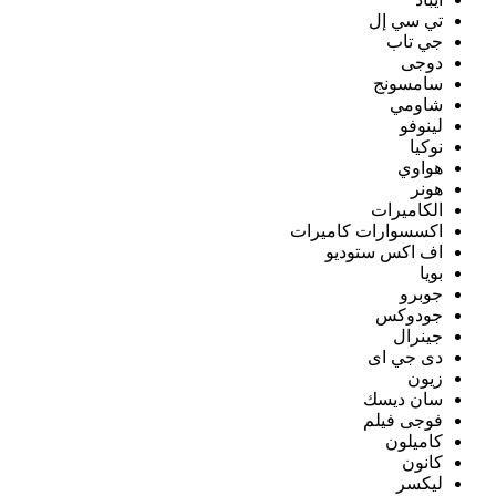
تي سي إل
جي تاب
دوجى
سامسونج
شاومي
لينوفو
نوكيا
هواوي
هونر
الكاميرات
اكسسوارات كاميرات
اف اكس ستوديو
بويا
جوبرو
جودوكس
جينرال
دى جي اى
زيون
سان ديسك
فوجى فيلم
كاميلون
كانون
ليكسر