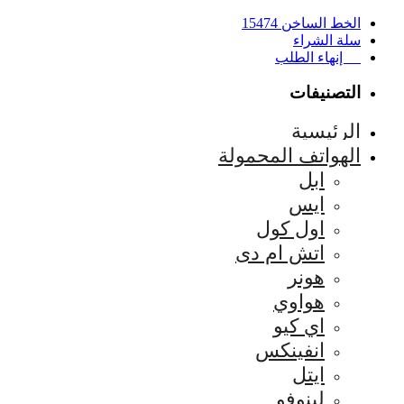
الخط الساخن 15474
سلة الشراء
إنهاء الطلب
التصنيفات
الرئيسية
الهواتف المحمولة
ابل
ايس
اول كول
اتش ام دى
هونر
هواوي
اي كيو
انفينكس
ايتل
لينوفو