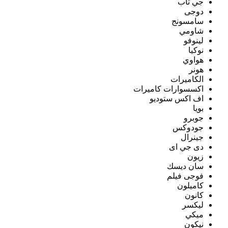
جي تاب
دوجى
سامسونج
شاومي
لينوفو
نوكيا
هواوي
هونر
الكاميرات
اكسسوارات كاميرات
اف اكس ستوديو
بويا
جوبرو
جودوكس
جينرال
دى جي اى
زيون
سان ديسك
فوجى فيلم
كاميلون
كانون
ليكسر
ميكي
نيكون