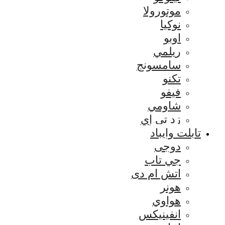
موتورولا
نوكيا
اوبو
ريلمي
سامسونج
تكنو
فيفو
شاومي
زد تي إي
تابلت وايباد
دوجى
جي تاب
اتش ام دى
هونر
هواوي
انفينيكس