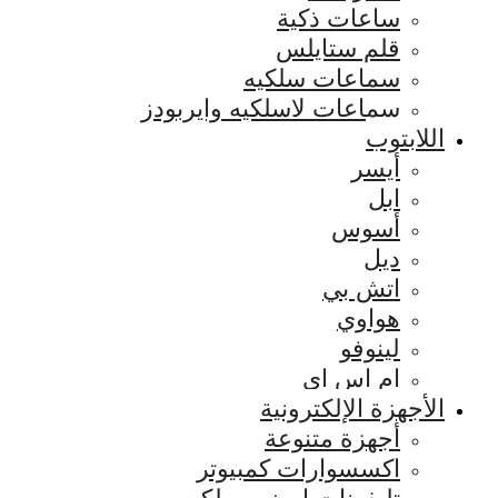
ساعات ذكية
قلم ستايلس
سماعات سلكيه
سماعات لاسلكيه وايربودز
اللابتوب
أيسر
ابل
أسوس
ديل
اتش بي
هواوي
لينوفو
ام اس اي
الأجهزة الإلكترونية
أجهزة متنوعة
اكسسوارات كمبيوتر