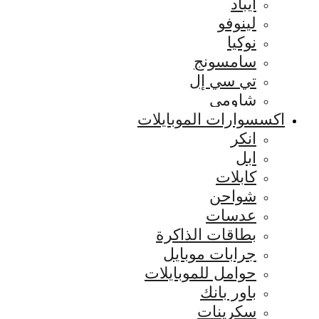
ايباد
لينوفو
نوكيا
سامسونج
تي سي إل
شاومي
اكسسوارات الموبايلات
انكر
ابل
كابلات
شواحن
عدسات
بطاقات الذاكرة
جرابات موبايل
حوامل للموبايلات
باور بانك
سكرينات