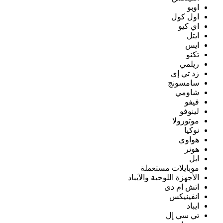
اوبو
اول كول
اي كيو
ايتل
ايس
تكنو
ريلمي
زد تي إي
سامسونج
شاومي
فيفو
لينوفو
موتورولا
نوكيا
هواوي
هونر
ابل
موبايلات مستعملة
الأجهزة اللوحية والآيباد
اتش ام دى
انفينيكس
ايباد
تي سي إل