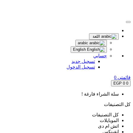
اللغة
arabic
English
حسابي
تسجيل جديد
تسجيل الدخول
قائمتى
0
0 EGP
0
سلة الشراء فارغة !
كل التصنيفات
كل التصنيفات
الموبايلات
اتش ام دى
انفينكس