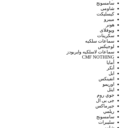
سامسونج
شاومى
كيسليكت
ميبرو
هونر
ويوفلاى
سكرينات
سماعات سلكيه
لوجيكس
سماعات لاسلكيه وايربودز
CMF NOTHING
أمايا
أنكر
ابل
انفينكس
اوريمو
ايتل
جوي روم
جى بى ال
جيرماكس
ريلمي
سامسونج
سليبرات
شاومى