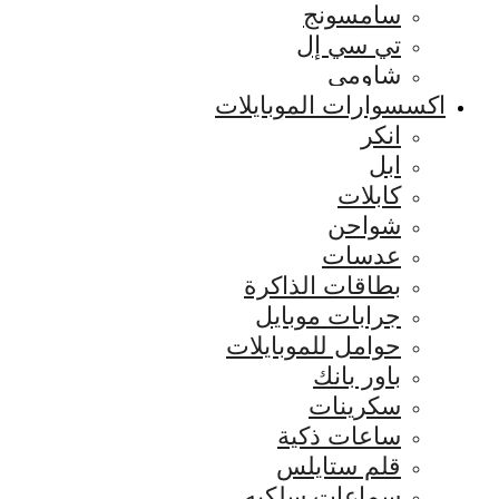
سامسونج
تي سي إل
شاومي
اكسسوارات الموبايلات
انكر
ابل
كابلات
شواحن
عدسات
بطاقات الذاكرة
جرابات موبايل
حوامل للموبايلات
باور بانك
سكرينات
ساعات ذكية
قلم ستايلس
سماعات سلكيه