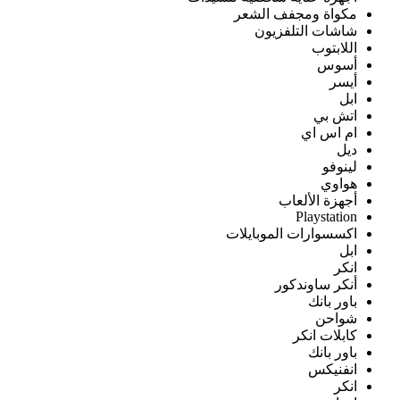
مكواة ومجفف الشعر
شاشات التلفزيون
اللابتوب
أسوس
أيسر
ابل
اتش بي
ام اس اي
ديل
لينوفو
هواوي
أجهزة الألعاب
Playstation
اكسسوارات الموبايلات
ابل
انكر
أنكر ساوندكور
باور بانك
شواحن
كابلات انكر
باور بانك
انفنيكس
انكر