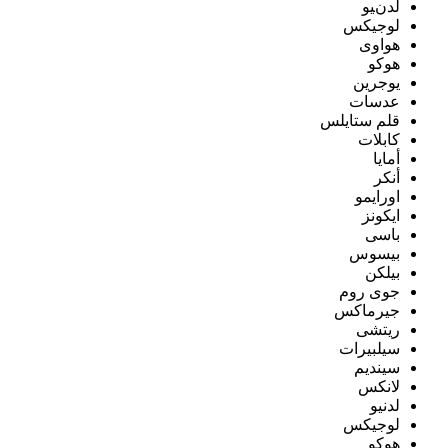
لدنيو
لوجيكس
هواوى
هوكو
يوجرين
عدسات
قلم ستايلس
كابلات
أمايا
أنكر
اورايمو
ايكونز
باسى
بيسوس
بيلكن
جوى روم
جيرماكس
ريتشى
سيلبيرات
سينديم
لانكس
لدنيو
لوجيكس
هوكو