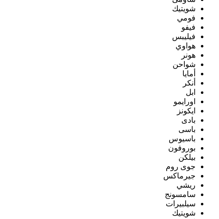
شويتيك
فومي
فيفو
فيليبس
هواوي
هونر
شواحن
أمايا
أنكر
ابل
اورايمو
ايكونز
بادى
باسى
باسيوس
بوروفون
بيلكن
جوى روم
جيرماكس
ريشي
سامسونج
سيلبيرات
شويتيك