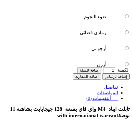
ضوء النجوم
رمادي فضائي
أرجواني
أزرق
الكمية:
اضافة للسلة
إضافة لرغباتي
اضافة للمقارنة
تفاصيل
المواصفات
التقييمات (0)
تابلت ايباد
M4
واي فاي بسعة
128
جيجابايت بشاشة
11
بوصة
with international warrant