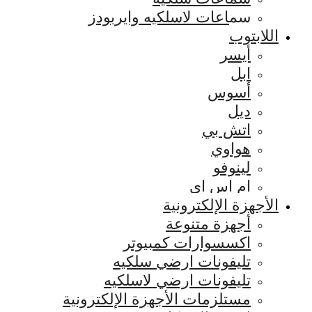
سماعات لاسلكيه وايربودز
اللابتوب
أيسر
ابل
أسوس
ديل
اتش بي
هواوي
لينوفو
ام اس اي
الأجهزة الإلكترونية
أجهزة متنوعة
اكسسوارات كمبيوتر
تليفونات ارضي سلكيه
تليفونات ارضي لاسلكيه
مستلزمات الأجهزة الإلكترونية