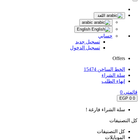
اللغة
arabic
English
حسابي
تسجيل جديد
تسجيل الدخول
Offers
الخط الساخن 15474
سلة الشراء
إنهاء الطلب
قائمتى
0
0 EGP
0
سلة الشراء فارغة !
كل التصنيفات
كل التصنيفات
الموبايلات