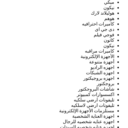
ميكي
نيكون
هوليلاند لارك
هوهم
كاميرات احترافيه
دى جي اى
فوجي فيلم
كانون
نيكون
كاميرات مراقبه
الأجهزة الإلكترونية
أجهزة متنوعة
اجهزه الراديو
اجهزه الشبكات
اجهزه بروجيكتور
بروجكتور
شاشات البروجكتور
اكسسوارات كمبيوتر
تليفونات ارضي سلكيه
تليفونات ارضي لاسلكيه
مستلزمات الأجهزة الإلكترونية
اجهزة العناية الشخصية
اجهزه عنايه شخصيه للرجال
اجهزه عنايه شخصيه للسيدات