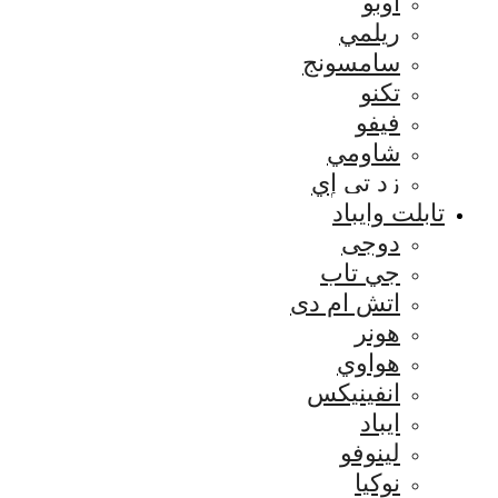
اوبو
ريلمي
سامسونج
تكنو
فيفو
شاومي
زد تي إي
تابلت وايباد
دوجى
جي تاب
اتش ام دى
هونر
هواوي
انفينيكس
ايباد
لينوفو
نوكيا