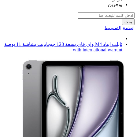
يوجرين
بحث
انظمة التقسيط
تابلت ايباد M4 واي فاي بسعة 128 جيجابايت بشاشة 11 بوصة
with international warrant