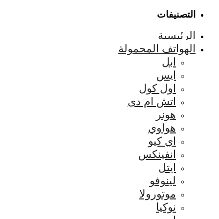
التصنيفات
الرئيسية
الهواتف المحمولة
ابل
ايس
اول كول
اتش ام دى
هونر
هواوي
اي كيو
انفينكس
ايتل
لينوفو
موتورولا
نوكيا