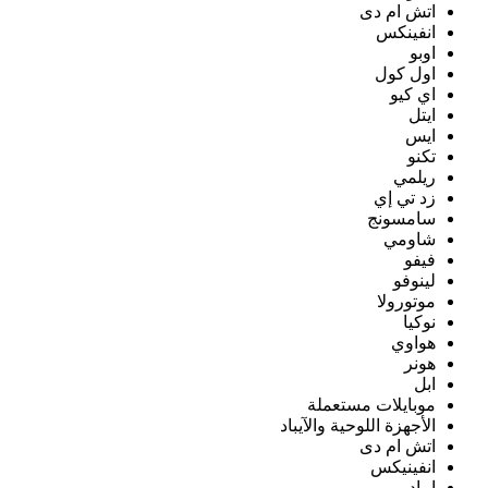
اتش ام دى
انفينكس
اوبو
اول كول
اي كيو
ايتل
ايس
تكنو
ريلمي
زد تي إي
سامسونج
شاومي
فيفو
لينوفو
موتورولا
نوكيا
هواوي
هونر
ابل
موبايلات مستعملة
الأجهزة اللوحية والآيباد
اتش ام دى
انفينيكس
ايباد