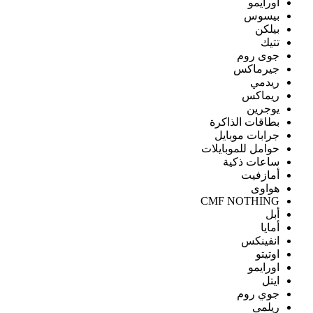
اورايمو
بيسوس
بيلكن
تتيك
جوى روم
جيرماكس
ريدمي
ريماكس
يوجرين
بطاقات الذاكرة
جرابات موبايل
حوامل للموبايلات
ساعات ذكية
أمازفيت
هواوى
CMF NOTHING
أبل
أمايا
انفينكس
اوتيتو
اورايمو
ايتل
جوي روم
ريلمى