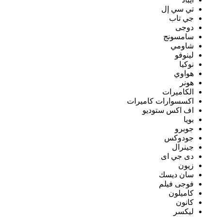
تي سي إل
جي تاب
دوجى
سامسونج
شاومي
لينوفو
نوكيا
هواوي
هونر
الكاميرات
اكسسوارات كاميرات
اف اكس ستوديو
بويا
جوبرو
جودوكس
جينرال
دى جي اى
زيون
سان ديسك
فوجى فيلم
كاميلون
كانون
ليكسر