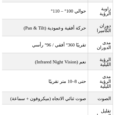
زاوية
حوالي 100° – 110
°
الرؤية
دوران
حركة أفقية وعمودية
(Pan & Tilt)
الكاميرا
مدى
تقريبًا 360° أفقي / 96° رأسي
الدوران
الرؤية
نعم
(Infrared Night Vision)
الليلية
مدى
الرؤية
حتى 8–10 متر تقريبًا
الليلية
الصوت
صوت ثنائي الاتجاه (ميكروفون + سماعة)
تقليل