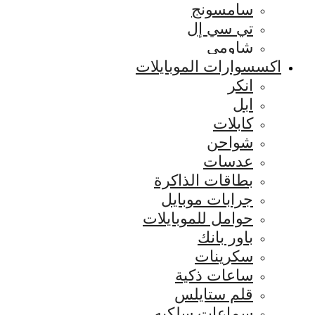
سامسونج
تي سي إل
شاومي
اكسسوارات الموبايلات
انكر
ابل
كابلات
شواحن
عدسات
بطاقات الذاكرة
جرابات موبايل
حوامل للموبايلات
باور بانك
سكرينات
ساعات ذكية
قلم ستايلس
سماعات سلكيه