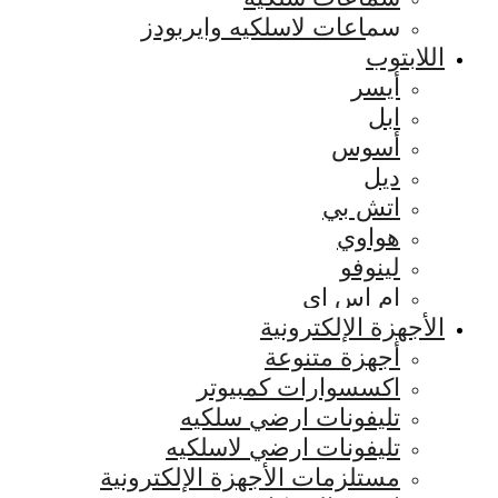
سماعات لاسلكيه وايربودز
اللابتوب
أيسر
ابل
أسوس
ديل
اتش بي
هواوي
لينوفو
ام اس اي
الأجهزة الإلكترونية
أجهزة متنوعة
اكسسوارات كمبيوتر
تليفونات ارضي سلكيه
تليفونات ارضي لاسلكيه
مستلزمات الأجهزة الإلكترونية