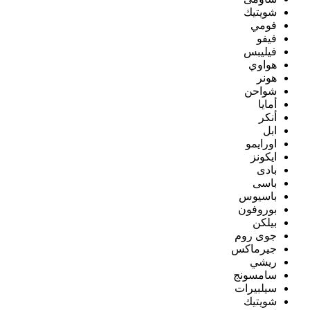
شويتيك
فومي
فيفو
فيليبس
هواوي
هونر
شواحن
أمايا
أنكر
ابل
اورايمو
ايكونز
بادى
باسى
باسيوس
بوروفون
بيلكن
جوى روم
جيرماكس
ريشي
سامسونج
سيلبيرات
شويتيك