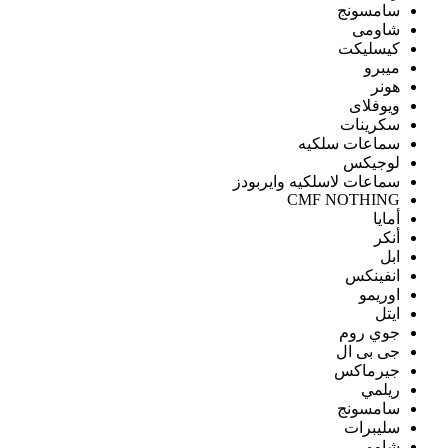
سامسونج
شاومى
كيسليكت
ميبرو
هونر
ويوفلاى
سكرينات
سماعات سلكيه
لوجيكس
سماعات لاسلكيه وايربودز
CMF NOTHING
أمايا
أنكر
ابل
انفينكس
اوريمو
ايتل
جوي روم
جى بى ال
جيرماكس
ريلمي
سامسونج
سليبرات
شاومى