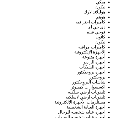
ميكي
نيكون
هوليلاند لارك
هوهم
كاميرات احترافيه
دى جي اى
فوجي فيلم
كانون
نيكون
كاميرات مراقبه
الأجهزة الإلكترونية
أجهزة متنوعة
اجهزه الراديو
اجهزه الشبكات
اجهزه بروجيكتور
بروجكتور
شاشات البروجكتور
اكسسوارات كمبيوتر
تليفونات ارضي سلكيه
تليفونات ارضي لاسلكيه
مستلزمات الأجهزة الإلكترونية
اجهزة العناية الشخصية
اجهزه عنايه شخصيه للرجال
اجهزه عنايه شخصيه للسيدات