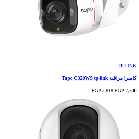
TP LINK
كاميرا مراقبة Tapo C320WS tp-link
2,818 EGP
2,300 EGP