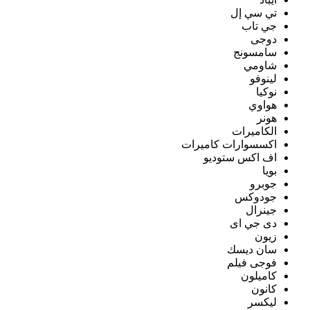
تي سي إل
جي تاب
دوجى
سامسونج
شاومي
لينوفو
نوكيا
هواوي
هونر
الكاميرات
اكسسوارات كاميرات
اف اكس ستوديو
بويا
جوبرو
جودوكس
جينرال
دى جي اى
زيون
سان ديسك
فوجى فيلم
كاميلون
كانون
ليكسر