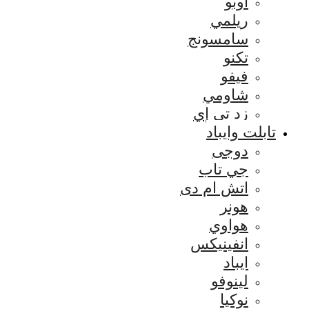
اوبو
ريلمي
سامسونج
تكنو
فيفو
شاومي
زد تي إي
تابلت وايباد
دوجى
جي تاب
اتش ام دى
هونر
هواوي
انفينيكس
ايباد
لينوفو
نوكيا