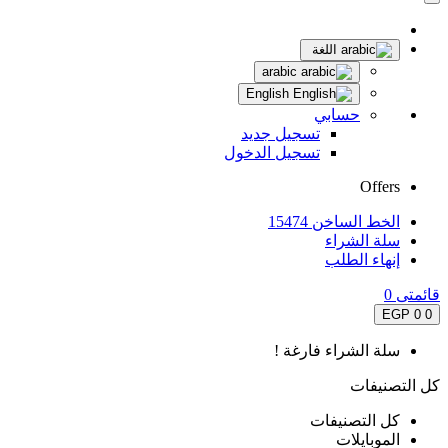
اللغة
arabic
English
حسابي
تسجيل جديد
تسجيل الدخول
Offers
الخط الساخن 15474
سلة الشراء
إنهاء الطلب
قائمتى
0
0 EGP
0
سلة الشراء فارغة !
كل التصنيفات
كل التصنيفات
الموبايلات