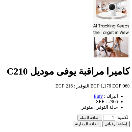
كاميرا مراقبة يوفى موديل C210
960 EGP
1,176 EGP
التوفير :
216 EGP
البراند :
Eufy
SER :
2966
حالة التوفر :
متوفر
الكمية:
اضافة للسلة
إضافة لرغباتي
اضافة للمقارنة