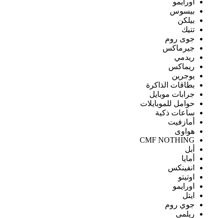
اورايمو
بيسوس
بيلكن
تتيك
جوى روم
جيرماكس
ريدمي
ريماكس
يوجرين
بطاقات الذاكرة
جرابات موبايل
حوامل للموبايلات
ساعات ذكية
أمازفيت
هواوى
CMF NOTHING
أبل
أمايا
انفينكس
اوتيتو
اورايمو
ايتل
جوي روم
ريلمى