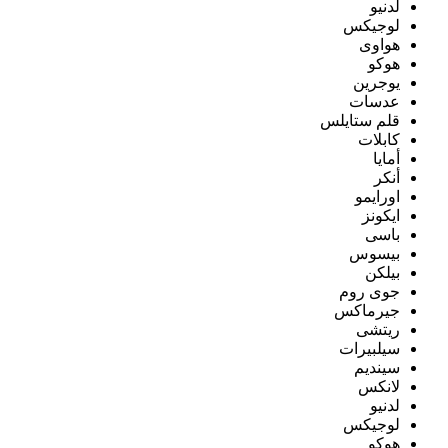
لدنيو
لوجيكس
هواوى
هوكو
يوجرين
عدسات
قلم ستايلس
كابلات
أمايا
أنكر
اورايمو
ايكونز
باسى
بيسوس
بيلكن
جوى روم
جيرماكس
ريتشى
سيلبيرات
سينديم
لانكس
لدنيو
لوجيكس
هوكو