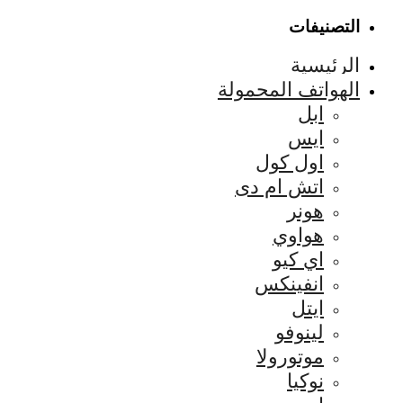
التصنيفات
الرئيسية
الهواتف المحمولة
ابل
ايس
اول كول
اتش ام دى
هونر
هواوي
اي كيو
انفينكس
ايتل
لينوفو
موتورولا
نوكيا