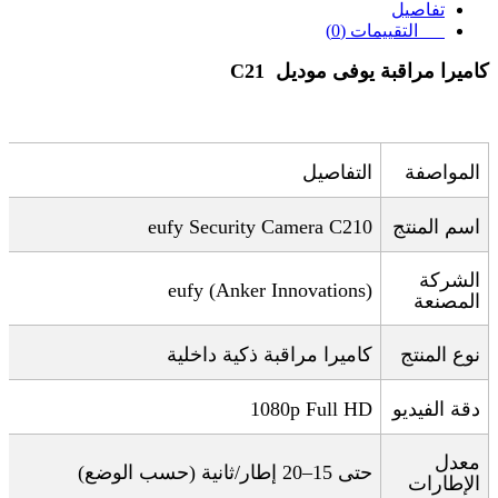
تفاصيل
التقييمات (0)
كاميرا مراقبة يوفى موديل
C21
المواصفة
التفاصيل
اسم المنتج
eufy Security Camera C210
الشركة
eufy (Anker Innovations)
المصنعة
نوع المنتج
كاميرا مراقبة ذكية داخلية
دقة الفيديو
1080p Full HD
معدل
حتى 15–20 إطار/ثانية (حسب الوضع)
الإطارات