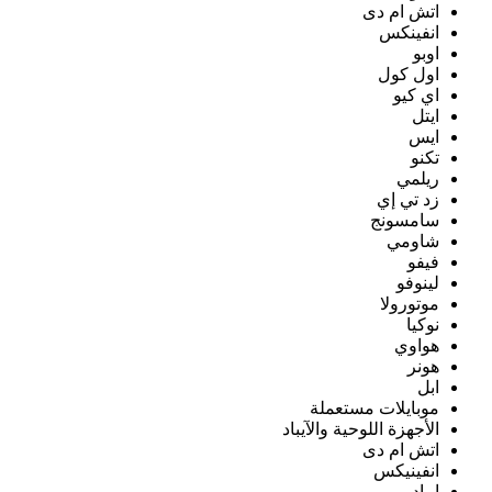
اتش ام دى
انفينكس
اوبو
اول كول
اي كيو
ايتل
ايس
تكنو
ريلمي
زد تي إي
سامسونج
شاومي
فيفو
لينوفو
موتورولا
نوكيا
هواوي
هونر
ابل
موبايلات مستعملة
الأجهزة اللوحية والآيباد
اتش ام دى
انفينيكس
ايباد