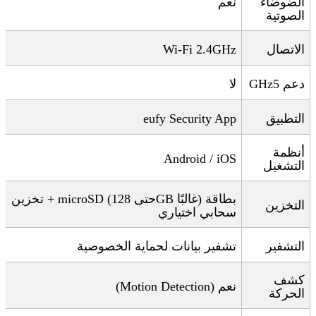
الضوضاء
نعم
الصوتية
الاتصال
Wi-Fi 2.4GHz
دعم 5
GHz
لا
التطبيق
eufy Security App
أنظمة
Android / iOS
التشغيل
بطاقة
microSD (
) +
غالبًا
GB
حتى 128
تخزين
التخزين
سحابي اختياري
التشفير
تشفير بيانات لحماية الخصوصية
كشف
نعم
(Motion Detection)
الحركة