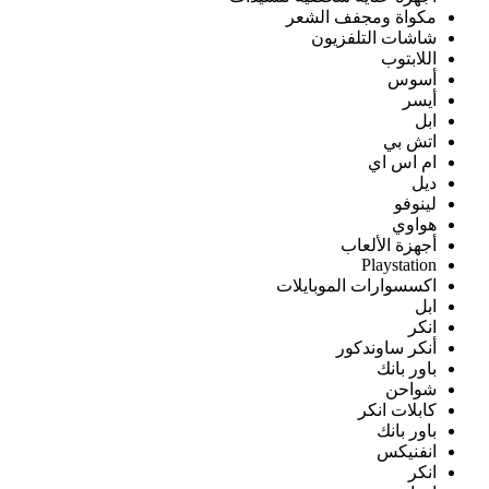
مكواة ومجفف الشعر
شاشات التلفزيون
اللابتوب
أسوس
أيسر
ابل
اتش بي
ام اس اي
ديل
لينوفو
هواوي
أجهزة الألعاب
Playstation
اكسسوارات الموبايلات
ابل
انكر
أنكر ساوندكور
باور بانك
شواحن
كابلات انكر
باور بانك
انفنيكس
انكر