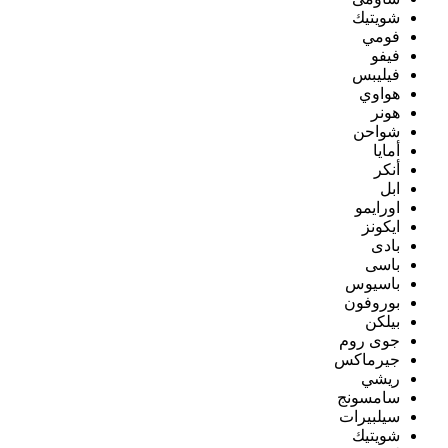
شويتيك
فومي
فيفو
فيليبس
هواوي
هونر
شواحن
أمايا
أنكر
ابل
اورايمو
ايكونز
بادى
باسى
باسيوس
بوروفون
بيلكن
جوى روم
جيرماكس
ريشي
سامسونج
سيلبيرات
شويتيك