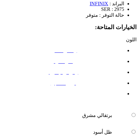
البراند :
INFINIX
SER :
2975
حالة التوفر :
متوفر
الخيارات المتاحة:
اللون
برتقالي مشرق
ظل أسود
بولاريس تيتانيوم
أزرق سحابي
برتقالي مشرق
ظل أسود