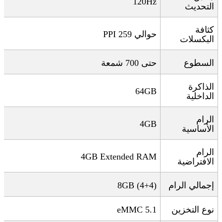
120Hz
التحديث
كثافة
حوالي 259
PPI
البكسلات
السطوع
حتى 700 شمعة
الذاكرة
64GB
الداخلية
الرام
4GB
الأساسية
الرام
4GB Extended RAM
الافتراضية
إجمالي الرام
8GB (4+4)
نوع التخزين
eMMC 5.1