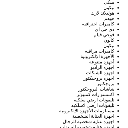
ميكي
نيكون
هوليلاند لارك
هوهم
كاميرات احترافيه
دى جي اى
فوجي فيلم
كانون
نيكون
كاميرات مراقبه
الأجهزة الإلكترونية
أجهزة متنوعة
اجهزه الراديو
اجهزه الشبكات
اجهزه بروجيكتور
بروجكتور
شاشات البروجكتور
اكسسوارات كمبيوتر
تليفونات ارضي سلكيه
تليفونات ارضي لاسلكيه
مستلزمات الأجهزة الإلكترونية
اجهزة العناية الشخصية
اجهزه عنايه شخصيه للرجال
اجهزه عنايه شخصيه للسيدات