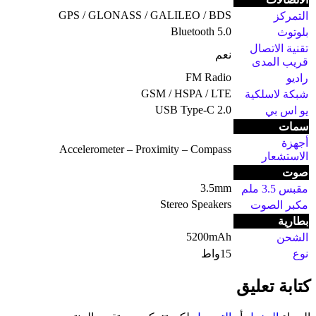
GPS / GLONASS / GALILEO / BDS
التمركز
Bluetooth 5.0
بلوتوث
تقنية الاتصال
نعم
قريب المدى
FM Radio
راديو
GSM / HSPA / LTE
شبكة لاسلكية
USB Type-C 2.0
يو اس بي
سمات
أجهزة
Accelerometer – Proximity – Compass
الاستشعار
صوت
3.5mm
مقبس 3.5 ملم
Stereo Speakers
مكبر الصوت
بطارية
5200mAh
الشحن
نوع
15واط
كتابة تعليق