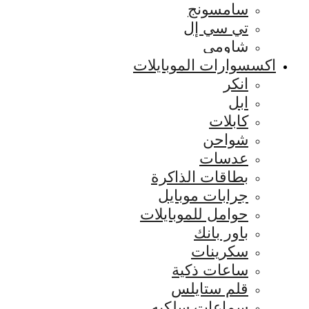
سامسونج
تي سي إل
شاومي
اكسسوارات الموبايلات
انكر
ابل
كابلات
شواحن
عدسات
بطاقات الذاكرة
جرابات موبايل
حوامل للموبايلات
باور بانك
سكرينات
ساعات ذكية
قلم ستايلس
سماعات سلكيه