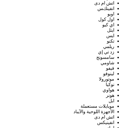
اتش ام دى
انفينكس
اوبو
اول كول
اي كيو
ايتل
ايس
تكنو
ريلمي
زد تي إي
سامسونج
شاومي
فيفو
لينوفو
موتورولا
نوكيا
هواوي
هونر
ابل
موبايلات مستعملة
الأجهزة اللوحية والآيباد
اتش ام دى
انفينيكس
ايباد