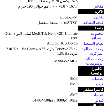
1576 بكسل 6.78 بوصة IPS LCD
مقاس
167.7 × 78.8 × 7.7 مم حوالي 190 جرام
ذاكرة
داخلي
64جيجابايت
فتحة البطاقة
microSDXC بمنفذ منفصل
منصة
مجموعة
MediaTek Helio G81 Ultimate ثماني النواة Octa-
core
الشرائح
Android 16 XOS 16
نظام التشغيل
وحدة المعالجة
2× Cortex-A75 بتردد 2.0GHz + 6× Cortex-A55
المركزية
بتردد 1.8GHz
وحدة معالجة
Mali-G52 MC2
الرسوميات
الكاميرا
الرئيسية
8MP
عدسات
8MP
فيديو
كاميرا سيلفي
8MP
عدسات
1440p@30fps / 1080p@30fps
فيديو
الاتصالات