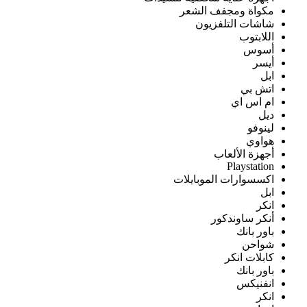
مكواة ومجفف الشعر
شاشات التلفزيون
اللابتوب
أسوس
أيسر
ابل
اتش بي
ام اس اي
ديل
لينوفو
هواوي
أجهزة الألعاب
Playstation
اكسسوارات الموبايلات
ابل
انكر
أنكر ساوندكور
باور بانك
شواحن
كابلات انكر
باور بانك
انفنيكس
انكر