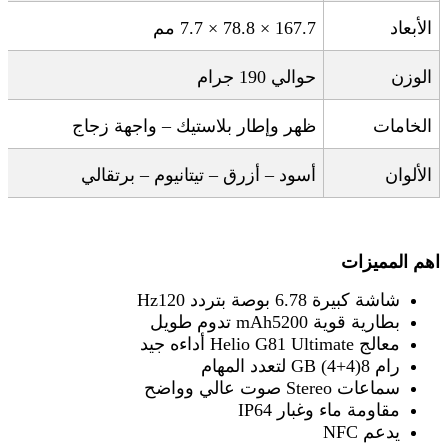
الأبعاد
167.7 × 78.8 × 7.7
مم
الوزن
حوالي 190 جرام
الخامات
ظهر وإطار بلاستيك – واجهة زجاج
الألوان
أسود – أزرق – تيتانيوم – برتقالي
اهم المميزات
شاشة كبيرة 6.78 بوصة بتردد 120
Hz
بطارية قوية 5200
mAh
تدوم طويل
معالج
Helio G81 Ultimate
أداءه جيد
رام 8
GB (4+4)
لتعدد المهام
سماعات
Stereo
صوت عالي وواضح
مقاومة ماء وغبار
IP64
يدعم
NFC