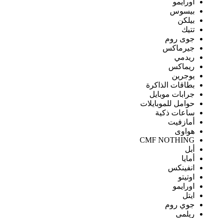
اورايمو
بيسوس
بيلكن
تتيك
جوى روم
جيرماكس
ريدمي
ريماكس
يوجرين
بطاقات الذاكرة
جرابات موبايل
حوامل للموبايلات
ساعات ذكية
أمازفيت
هواوى
CMF NOTHING
أبل
أمايا
انفينكس
اوتيتو
اورايمو
ايتل
جوي روم
ريلمى