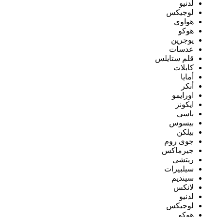
لدنيو
لوجيكس
هواوى
هوكو
يوجرين
عدسات
قلم ستايلس
كابلات
أمايا
أنكر
اورايمو
ايكونز
باسى
بيسوس
بيلكن
جوى روم
جيرماكس
ريتشى
سيلبيرات
سينديم
لانكس
لدنيو
لوجيكس
هوكو