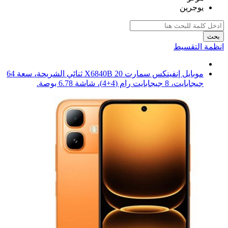
يوجرين
بحث
انظمة التقسيط
موبايل إنفينكس سمارت 20 X6840B ثنائي الشريحة، سعة 64
جيجابايت، ‏8 جيجابايت رام (4+4)، شاشة 6.78 بوصة.