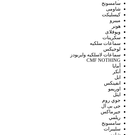
سامسونج
شاومى
كيسليكت
ميبرو
هونر
ويوفلاى
سكرينات
سماعات سلكيه
لوجيكس
سماعات لاسلكيه وايربودز
CMF NOTHING
أمايا
أنكر
ابل
انفينكس
اوريمو
ايتل
جوي روم
جى بى ال
جيرماكس
ريلمي
سامسونج
سليبرات
شاومى