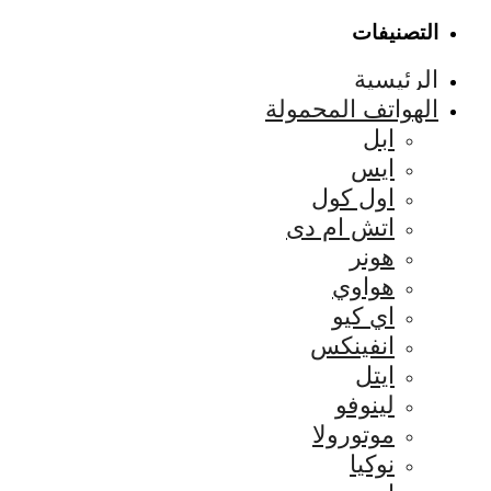
التصنيفات
الرئيسية
الهواتف المحمولة
ابل
ايس
اول كول
اتش ام دى
هونر
هواوي
اي كيو
انفينكس
ايتل
لينوفو
موتورولا
نوكيا