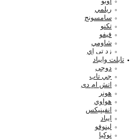
اوبو
ريلمي
سامسونج
تكنو
فيفو
شاومي
زد تي إي
تابلت وايباد
دوجى
جي تاب
اتش ام دى
هونر
هواوي
انفينيكس
ايباد
لينوفو
نوكيا