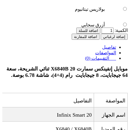
بولاريس تيتانيوم
أزرق سحابي
الكمية:
اضافة للسلة
إضافة لرغباتي
اضافة للمقارنة
تفاصيل
المواصفات
التقييمات (0)
موبايل إنفينكس
سمارت 20
X6840B
ثنائي الشريحة، سعة
64 جيجابايت،
8 جيجابايت
رام (4+4)، شاشة 6.78 بوصة
.
المواصفة
التفاصيل
اسم الجهاز
Infinix Smart 20
رقم الموديل
X6840 / X6840B