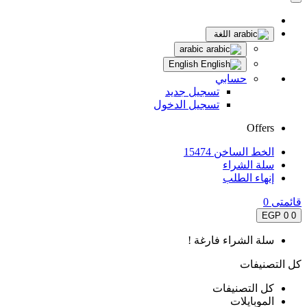
اللغة
arabic
English
حسابي
تسجيل جديد
تسجيل الدخول
Offers
الخط الساخن 15474
سلة الشراء
إنهاء الطلب
قائمتى
0
0 EGP
0
سلة الشراء فارغة !
كل التصنيفات
كل التصنيفات
الموبايلات