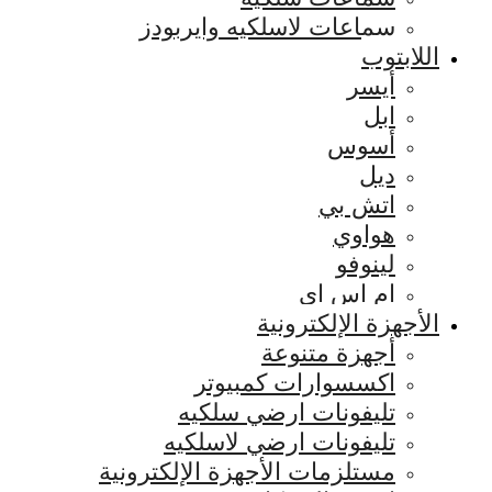
سماعات لاسلكيه وايربودز
اللابتوب
أيسر
ابل
أسوس
ديل
اتش بي
هواوي
لينوفو
ام اس اي
الأجهزة الإلكترونية
أجهزة متنوعة
اكسسوارات كمبيوتر
تليفونات ارضي سلكيه
تليفونات ارضي لاسلكيه
مستلزمات الأجهزة الإلكترونية