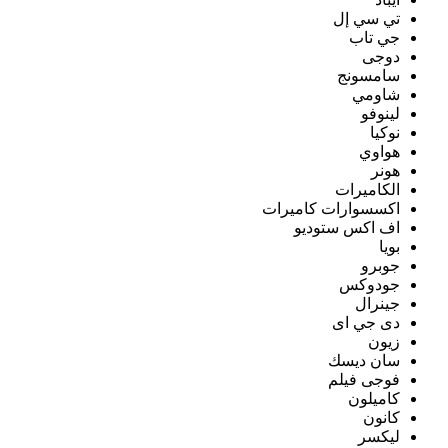
تي سي إل
جي تاب
دوجى
سامسونج
شاومي
لينوفو
نوكيا
هواوي
هونر
الكاميرات
اكسسوارات كاميرات
اف اكس ستوديو
بويا
جوبرو
جودوكس
جينرال
دى جي اى
زيون
سان ديسك
فوجى فيلم
كاميلون
كانون
ليكسر