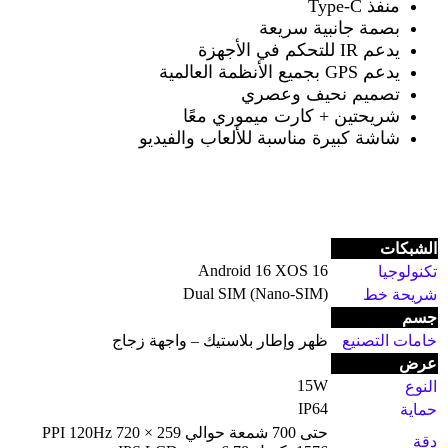
منفذ
Type-C
بصمة جانبية سريعة
يدعم
IR
للتحكم في الأجهزة
يدعم
GPS
بجميع الأنظمة العالمية
تصميم نحيف وعصري
شريحتين + كارت ميموري معًا
شاشة كبيرة مناسبة للألعاب والفيديو
الشبكات
Android 16 XOS 16
تكنولوجيا
Dual SIM (Nano-SIM)
شريحة خط
جسم
خامات التصنيع
ظهر وإطار بلاستيك – واجهة زجاج
عرض
15W
النوع
IP64
حماية
حتى 700 شمعة حوالي 259 PPI 120Hz 720 ×
دقة