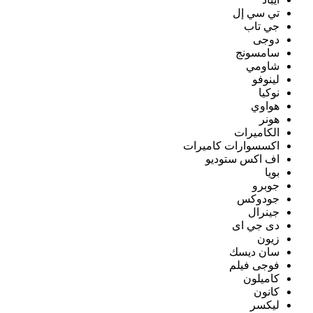
تي سي إل
جي تاب
دوجى
سامسونج
شاومي
لينوفو
نوكيا
هواوي
هونر
الكاميرات
اكسسوارات كاميرات
اف اكس ستوديو
بويا
جوبرو
جودوكس
جينرال
دى جي اى
زيون
سان ديسك
فوجى فيلم
كاميلون
كانون
ليكسر