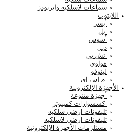
سماعات لاسلكيه وايربودز
اللابتوب
أيسر
ابل
أسوس
ديل
اتش بي
هواوي
لينوفو
ام اس اي
الأجهزة الإلكترونية
أجهزة متنوعة
اكسسوارات كمبيوتر
تليفونات ارضي سلكيه
تليفونات ارضي لاسلكيه
مستلزمات الأجهزة الإلكترونية