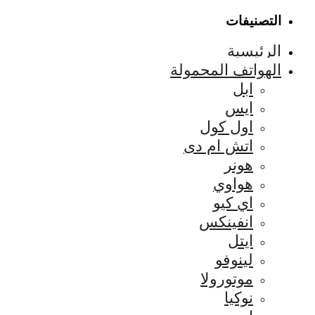
التصنيفات
الرئيسية
الهواتف المحمولة
ابل
ايس
اول كول
اتش ام دى
هونر
هواوي
اي كيو
انفينكس
ايتل
لينوفو
موتورولا
نوكيا