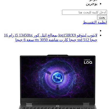
يوجرين
بحث
انظمة التقسيط
لابتوب لينوفو loq15IRX9 بمعالج انتل كور i5 13450hx رام 16
جيجا ssd 512 جيجا كارت شاشة rtx 3050 سعة 6 جيجا