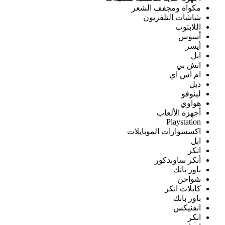
مكواة ومجفف الشعر
شاشات التلفزيون
اللابتوب
أسوس
أيسر
ابل
اتش بي
ام اس اي
ديل
لينوفو
هواوي
أجهزة الألعاب
Playstation
اكسسوارات الموبايلات
ابل
انكر
أنكر ساوندكور
باور بانك
شواحن
كابلات انكر
باور بانك
انفنيكس
انكر