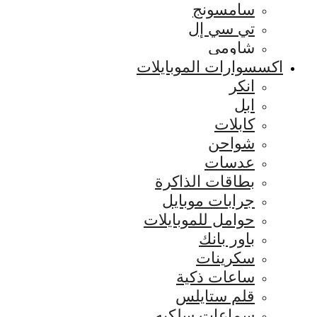
سامسونج
تي سي إل
شاومي
اكسسوارات الموبايلات
انكر
ابل
كابلات
شواحن
عدسات
بطاقات الذاكرة
جرابات موبايل
حوامل للموبايلات
باور بانك
سكرينات
ساعات ذكية
قلم ستايلس
سماعات سلكيه