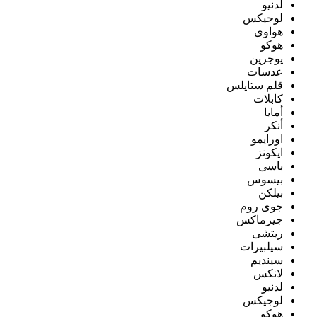
لدنيو
لوجيكس
هواوى
هوكو
يوجرين
عدسات
قلم ستايلس
كابلات
أمايا
أنكر
اورايمو
ايكونز
باسى
بيسوس
بيلكن
جوى روم
جيرماكس
ريتشى
سيلبيرات
سينديم
لانكس
لدنيو
لوجيكس
هوكو