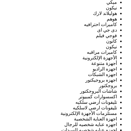
ميكي
نيكون
هوليلاند لارك
هوهم
كاميرات احترافيه
دى جي اى
فوجي فيلم
كانون
نيكون
كاميرات مراقبه
الأجهزة الإلكترونية
أجهزة متنوعة
اجهزه الراديو
اجهزه الشبكات
اجهزه بروجيكتور
بروجكتور
شاشات البروجكتور
اكسسوارات كمبيوتر
تليفونات ارضي سلكيه
تليفونات ارضي لاسلكيه
مستلزمات الأجهزة الإلكترونية
اجهزة العناية الشخصية
اجهزه عنايه شخصيه للرجال
اجهزه عنايه شخصيه للسيدات