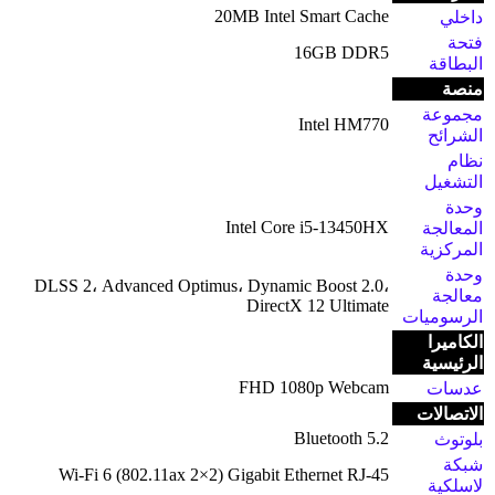
20MB Intel Smart Cache
داخلي
فتحة
16GB DDR5
البطاقة
منصة
مجموعة
Intel HM770
الشرائح
نظام
التشغيل
وحدة
Intel Core i5-13450HX
المعالجة
المركزية
وحدة
DLSS 2، Advanced Optimus، Dynamic Boost 2.0،
معالجة
DirectX 12 Ultimate
الرسوميات
الكاميرا
الرئيسية
FHD 1080p Webcam
عدسات
الاتصالات
Bluetooth 5.2
بلوتوث
شبكة
Wi-Fi 6 (802.11ax 2×2) Gigabit Ethernet RJ-45
لاسلكية