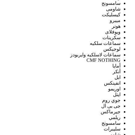
سامسونج
شاومى
كيسليكت
ميبرو
هونر
ويوفلاى
سكرينات
سماعات سلكيه
لوجيكس
سماعات لاسلكيه وايربودز
CMF NOTHING
أمايا
أنكر
ابل
انفينكس
اوريمو
ايتل
جوي روم
جى بى ال
جيرماكس
ريلمي
سامسونج
سليبرات
شاومى