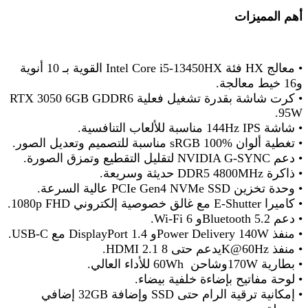
أهم المميزات
•
معالج
HX
فئة
Intel Core i5-13450HX
القوية بـ 10 أنوية
و16 خيط معالجة
.
•
كرت شاشة
بقدرة تشغيل فعلية
RTX 3050 6GB GDDR6
95
W.
•
شاشة
144Hz IPS
مناسبة للألعاب التنافسية
.
•
تغطية ألوان
100% sRGB
مناسبة للتصميم وتعديل الصور
.
•
دعم
NVIDIA G-SYNC
لتقليل التقطيع وتمزق الصورة
.
•
ذاكرة
DDR5 4800MHz
حديثة وسريعة
.
•
وحدة تخزين
PCIe Gen4 NVMe SSD
عالية السرعة
.
•
كاميرا
E-Shutter.
مع غالق خصوصية إلكتروني
1080p FHD
•
دعم
Bluetooth 5.2.
و
Wi-Fi 6
•
منفذ
Power Delivery 140W.
و
DisplayPort 1.4
مع
USB-C
•
منفذ
K@60Hz.
يدعم حتى 8
HDMI 2.1
•
بطارية
170W
وشاحن
60Wh
للأداء العالي
.
•
لوحة مفاتيح بإضاءة خلفية بيضاء
.
•
إمكانية ترقية الرام حتى
SSD
وإضافة
32GB
إضافي