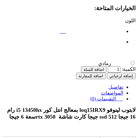
الخيارات المتاحة:
اللون
رمادي
رمادي
الكمية:
اضافة للسلة
إضافة لرغباتي
اضافة للمقارنة
تفاصيل
المواصفات
التقييمات (0)
لابتوب لينوفو
loq15IRX9
بمعالج انتل كور
i5 13450hx
رام
16 جيجا
ssd 512
جيجا كارت شاشة
rtx 3050
سعة 6 جيجا