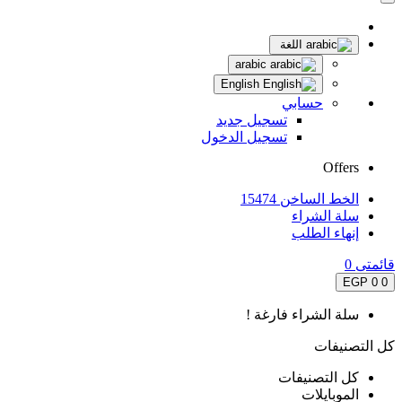
اللغة
arabic
English
حسابي
تسجيل جديد
تسجيل الدخول
Offers
الخط الساخن 15474
سلة الشراء
إنهاء الطلب
قائمتى
0
0 EGP
0
سلة الشراء فارغة !
كل التصنيفات
كل التصنيفات
الموبايلات