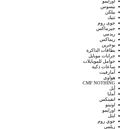
اورايمو
بيسوس
بيلكن
تتيك
جوى روم
جيرماكس
ريدمي
ريماكس
يوجرين
بطاقات الذاكرة
جرابات موبايل
حوامل للموبايلات
ساعات ذكية
أمازفيت
هواوى
CMF NOTHING
أبل
أمايا
انفينكس
اوتيتو
اورايمو
ايتل
جوي روم
ريلمى