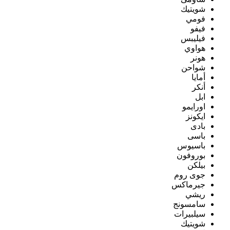
شويتيك
فومي
فيفو
فيليبس
هواوي
هونر
شواحن
أمايا
أنكر
ابل
اورايمو
ايكونز
بادى
باسى
باسيوس
بوروفون
بيلكن
جوى روم
جيرماكس
ريشي
سامسونج
سيلبيرات
شويتيك