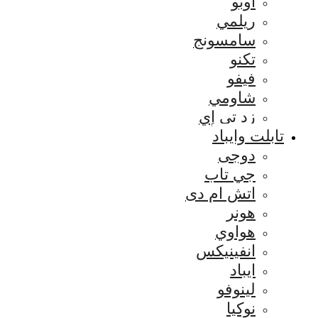
اوبو
ريلمي
سامسونج
تكنو
فيفو
شاومي
زد تي إي
تابلت وايباد
دوجى
جي تاب
اتش ام دى
هونر
هواوي
انفينيكس
ايباد
لينوفو
نوكيا