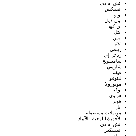
اتش ام دى
انفينكس
اوبو
اول كول
اي كيو
ايتل
ايس
تكنو
ريلمي
زد تي إي
سامسونج
شاومي
فيفو
لينوفو
موتورولا
نوكيا
هواوي
هونر
ابل
موبايلات مستعملة
الأجهزة اللوحية والآيباد
اتش ام دى
انفينيكس
ايباد