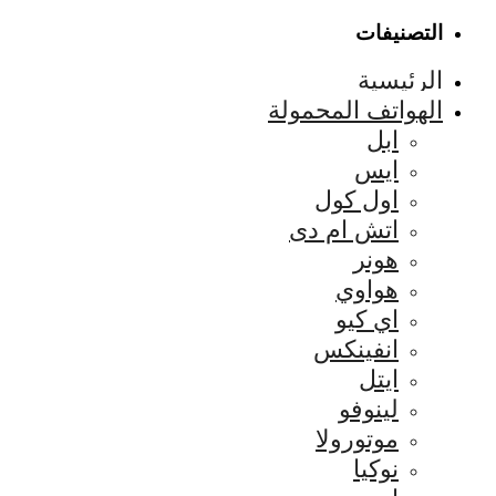
التصنيفات
الرئيسية
الهواتف المحمولة
ابل
ايس
اول كول
اتش ام دى
هونر
هواوي
اي كيو
انفينكس
ايتل
لينوفو
موتورولا
نوكيا