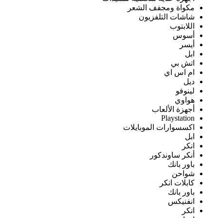
مكواة ومجفف الشعر
شاشات التلفزيون
اللابتوب
أسوس
أيسر
ابل
اتش بي
ام اس اي
ديل
لينوفو
هواوي
أجهزة الألعاب
Playstation
اكسسوارات الموبايلات
ابل
انكر
أنكر ساوندكور
باور بانك
شواحن
كابلات انكر
باور بانك
انفنيكس
انكر