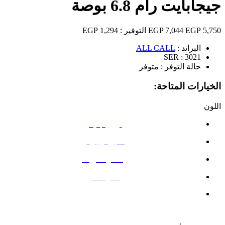
جيجابايت رام 6.8 بوصة
5,750 EGP
7,044 EGP
التوفير :
1,294 EGP
البراند :
ALL CALL
SER :
3021
حالة التوفر :
متوفر
الخيارات المتاحة:
اللون
أزرق جليدي
عنبي أرجواني
أحمر كلاريت
أسود تقني