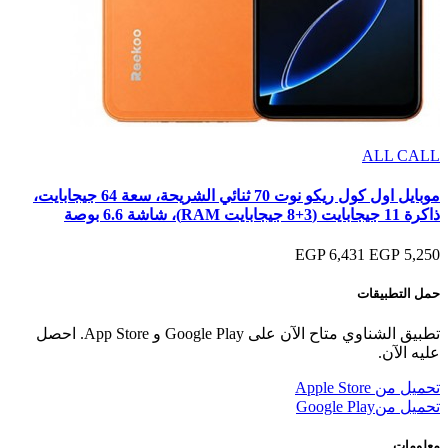
ALL CALL
موبايل اول كول ريكو نوت 70 ثنائي الشريحة، سعة 64 جيجابايت،
ذاكرة 11 جيجابايت (3+8 جيجابايت RAM)، شاشة 6.6 بوصة
6,431 EGP
5,250 EGP
حمل التطبيقات
تطبيق الشناوي متاح الآن على Google Play و App Store. احصل
عليه الآن.
تحميل من
Apple Store
تحميل من
Google Play
معلومات