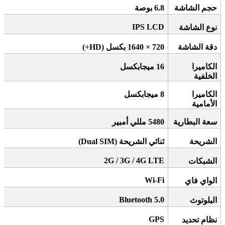
حجم الشاشة
6.8
بوصة
IPS LCD
نوع الشاشة
دقة الشاشة
720 × 1640
بكسل
(HD+)
الكاميرا
16
ميجابكسل
الخلفية
الكاميرا
8
ميجابكسل
الأمامية
سعة البطارية
5480
مللي أمبير
الشريحة
ثنائي الشريحة
(Dual SIM)
2G / 3G / 4G LTE
الشبكات
Wi-Fi
الواي فاي
Bluetooth 5.0
البلوتوث
GPS
نظام تحديد