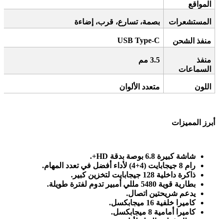
المواقع
المستشعرات
بصمة، تسارع، قرب، إضاءة
USB Type-C
منفذ الشحن
منفذ
3.5
مم
السماعات
اللون
متعدد الألوان
أبرز المميزات
شاشة كبيرة 6.8 بوصة بدقة
HD+.
رام 8 جيجابايت (4+4) لأداء أفضل في تعدد المهام
.
ذاكرة داخلية 128 جيجابايت لتخزين كبير
.
بطارية قوية 5480 مللي أمبير تدوم لفترة طويلة
.
يدعم شريحتين اتصال
.
كاميرا خلفية 16 ميجابكسل
.
كاميرا أمامية 8 ميجابكسل
.