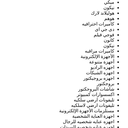
ميكي
نيكون
هوليلاند لارك
هوهم
كاميرات احترافيه
دى جي اى
فوجي فيلم
كانون
نيكون
كاميرات مراقبه
الأجهزة الإلكترونية
أجهزة متنوعة
اجهزه الراديو
اجهزه الشبكات
اجهزه بروجيكتور
بروجكتور
شاشات البروجكتور
اكسسوارات كمبيوتر
تليفونات ارضي سلكيه
تليفونات ارضي لاسلكيه
مستلزمات الأجهزة الإلكترونية
اجهزة العناية الشخصية
اجهزه عنايه شخصيه للرجال
اجهزه عنايه شخصيه للسيدات