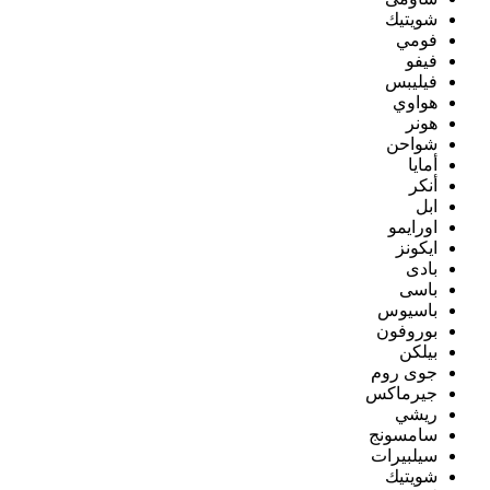
شويتيك
فومي
فيفو
فيليبس
هواوي
هونر
شواحن
أمايا
أنكر
ابل
اورايمو
ايكونز
بادى
باسى
باسيوس
بوروفون
بيلكن
جوى روم
جيرماكس
ريشي
سامسونج
سيلبيرات
شويتيك