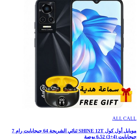
ALL CALL
موبايل أول كول SHINE 12T ثنائي الشريحة 64 جيجابايت رام 7
جيجابايت (4+3) 6.52 بوصة