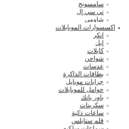
سامسونج
تي سي إل
شاومي
اكسسوارات الموبايلات
انكر
ابل
كابلات
شواحن
عدسات
بطاقات الذاكرة
جرابات موبايل
حوامل للموبايلات
باور بانك
سكرينات
ساعات ذكية
قلم ستايلس
سماعات سلكيه