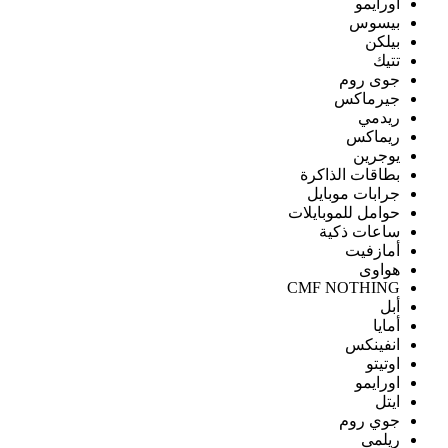
اورايمو
بيسوس
بيلكن
تتيك
جوى روم
جيرماكس
ريدمي
ريماكس
يوجرين
بطاقات الذاكرة
جرابات موبايل
حوامل للموبايلات
ساعات ذكية
أمازفيت
هواوى
CMF NOTHING
أبل
أمايا
انفينكس
اوتيتو
اورايمو
ايتل
جوي روم
ريلمى