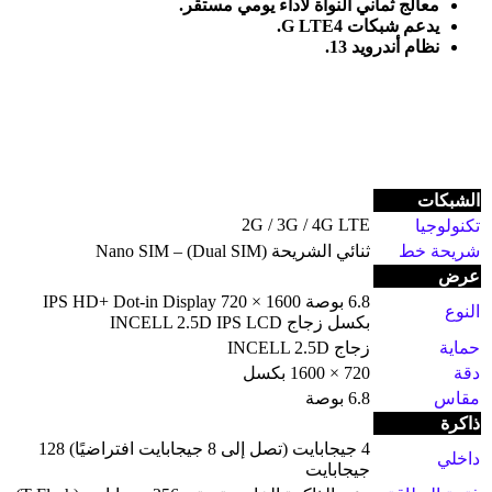
معالج ثماني النواة لأداء يومي مستقر
.
يدعم شبكات 4
G LTE.
نظام أندرويد 13
.
الشبكات
2G / 3G / 4G LTE
تكنولوجيا
شريحة خط
ثنائي الشريحة (Dual SIM) – Nano SIM
عرض
6.8 بوصة IPS HD+ Dot-in Display 720 × 1600
النوع
بكسل زجاج INCELL 2.5D IPS LCD
حماية
زجاج INCELL 2.5D
دقة
720 × 1600 بكسل
مقاس
6.8 بوصة
ذاكرة
4 جيجابايت (تصل إلى 8 جيجابايت افتراضيًا) 128
داخلي
جيجابايت