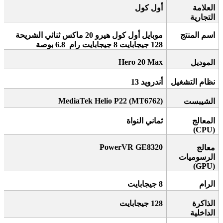
العلامة
أول كول
التجارية
اسم المنتج
موبايل أول كول هيرو 20 ماكس ثنائي الشريحة
128 جيجابايت 8 جيجابايت رام
6.8 بوصة
Hero 20 Max
الموديل
نظام التشغيل
أندرويد 13
MediaTek Helio P22 (MT6762)
الشيبست
المعالج
ثماني النواة
(CPU)
PowerVR GE8320
معالج
الرسوميات
(GPU)
الرام
8
جيجابايت
الذاكرة
128
جيجابايت
الداخلية