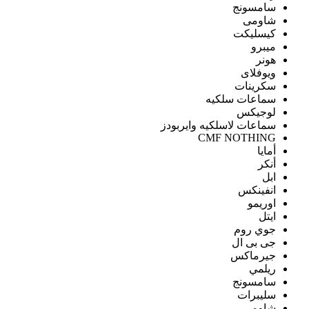
سامسونج
شاومى
كيسليكت
ميبرو
هونر
ويوفلاى
سكرينات
سماعات سلكيه
لوجيكس
سماعات لاسلكيه وايربودز
CMF NOTHING
أمايا
أنكر
ابل
انفينكس
اوريمو
ايتل
جوي روم
جى بى ال
جيرماكس
ريلمي
سامسونج
سليبرات
شاومى