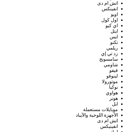
اتش ام دى
انفينكس
اوبو
اول كول
اي كيو
ايتل
ايس
تكنو
ريلمي
زد تي إي
سامسونج
شاومي
فيفو
لينوفو
موتورولا
نوكيا
هواوي
هونر
ابل
موبايلات مستعملة
الأجهزة اللوحية والآيباد
اتش ام دى
انفينيكس
ايباد