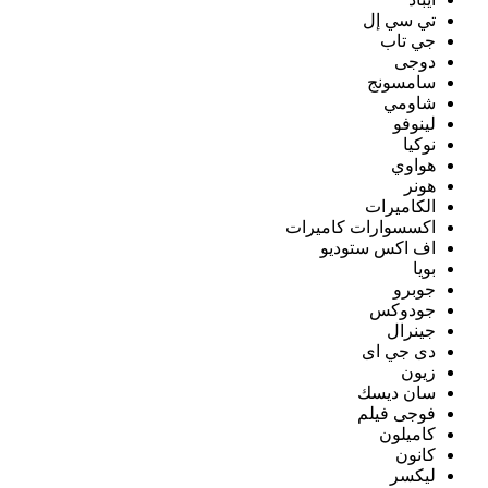
تي سي إل
جي تاب
دوجى
سامسونج
شاومي
لينوفو
نوكيا
هواوي
هونر
الكاميرات
اكسسوارات كاميرات
اف اكس ستوديو
بويا
جوبرو
جودوكس
جينرال
دى جي اى
زيون
سان ديسك
فوجى فيلم
كاميلون
كانون
ليكسر