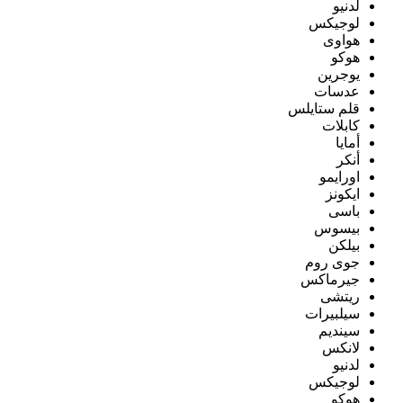
لدنيو
لوجيكس
هواوى
هوكو
يوجرين
عدسات
قلم ستايلس
كابلات
أمايا
أنكر
اورايمو
ايكونز
باسى
بيسوس
بيلكن
جوى روم
جيرماكس
ريتشى
سيلبيرات
سينديم
لانكس
لدنيو
لوجيكس
هوكو