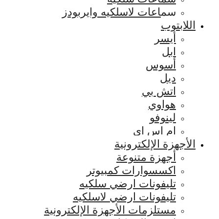
سماعات لاسلكيه وايربودز
اللابتوب
أيسر
ابل
أسوس
ديل
اتش بي
هواوي
لينوفو
ام اس اي
الأجهزة الإلكترونية
أجهزة متنوعة
اكسسوارات كمبيوتر
تليفونات ارضي سلكيه
تليفونات ارضي لاسلكيه
مستلزمات الأجهزة الإلكترونية