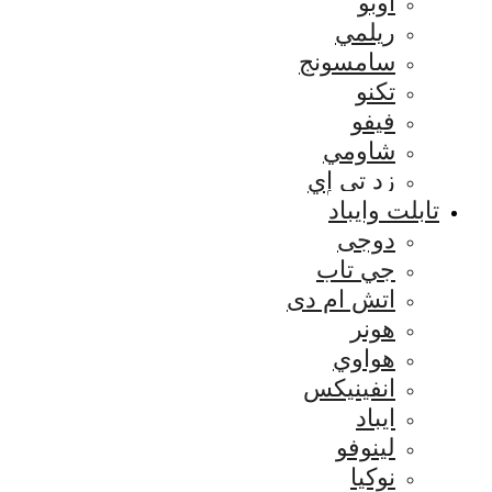
اوبو
ريلمي
سامسونج
تكنو
فيفو
شاومي
زد تي إي
تابلت وايباد
دوجى
جي تاب
اتش ام دى
هونر
هواوي
انفينيكس
ايباد
لينوفو
نوكيا