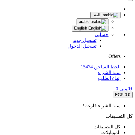
اللغة
arabic
English
حسابي
تسجيل جديد
تسجيل الدخول
Offers
الخط الساخن 15474
سلة الشراء
إنهاء الطلب
قائمتى
0
0 EGP
0
سلة الشراء فارغة !
كل التصنيفات
كل التصنيفات
الموبايلات