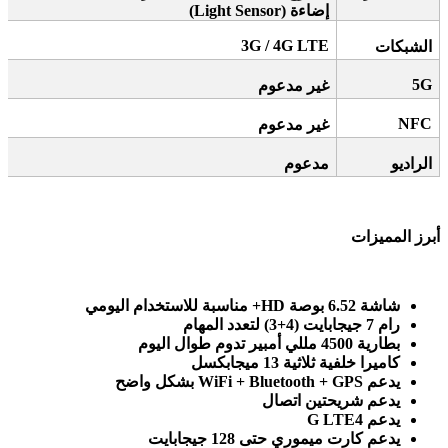
إضاءة
(Light Sensor)
3G / 4G LTE
الشبكات
5G
غير مدعوم
NFC
غير مدعوم
الراديو
مدعوم
أبرز المميزات
شاشة 6.52 بوصة
HD+
مناسبة للاستخدام اليومي
رام 7 جيجابايت (4+3) لتعدد المهام
بطارية 4500 مللي أمبير تدوم طوال اليوم
كاميرا خلفية ثلاثية 13 ميجابكسل
يدعم
WiFi + Bluetooth + GPS
بشكل واضح
يدعم شريحتين اتصال
يدعم 4
G LTE
يدعم كارت ميموري حتى 128 جيجابايت