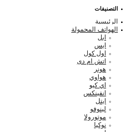
التصنيفات
الرئيسية
الهواتف المحمولة
ابل
ايس
اول كول
اتش ام دى
هونر
هواوي
اي كيو
انفينكس
ايتل
لينوفو
موتورولا
نوكيا