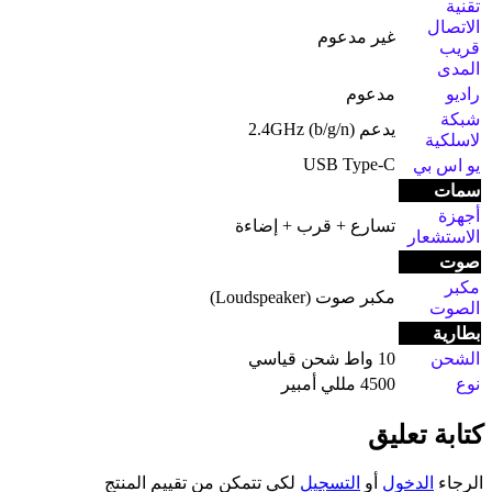
تقنية
الاتصال
غير مدعوم
قريب
المدى
راديو
مدعوم
شبكة
يدعم 2.4GHz (b/g/n)
لاسلكية
USB Type-C
يو اس بي
سمات
أجهزة
تسارع + قرب + إضاءة
الاستشعار
صوت
مكبر
مكبر صوت (Loudspeaker)
الصوت
بطارية
الشحن
10 واط شحن قياسي
نوع
4500 مللي أمبير
كتابة تعليق
الرجاء
الدخول
أو
التسجيل
لكي تتمكن من تقييم المنتج