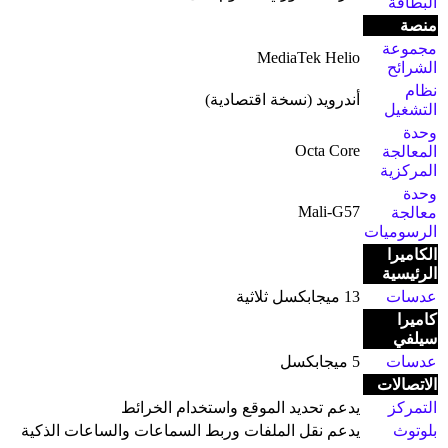
البطاقة
منصة
مجموعة
MediaTek Helio
الشرائح
نظام
أندرويد (نسخة اقتصادية)
التشغيل
وحدة
Octa Core
المعالجة
المركزية
وحدة
Mali-G57
معالجة
الرسوميات
الكاميرا
الرئيسية
عدسات
13 ميجابكسل ثلاثية
كاميرا
سيلفي
عدسات
5 ميجابكسل
الاتصالات
التمركز
يدعم تحديد الموقع واستخدام الخرائط
بلوتوث
يدعم نقل الملفات وربط السماعات والساعات الذكية