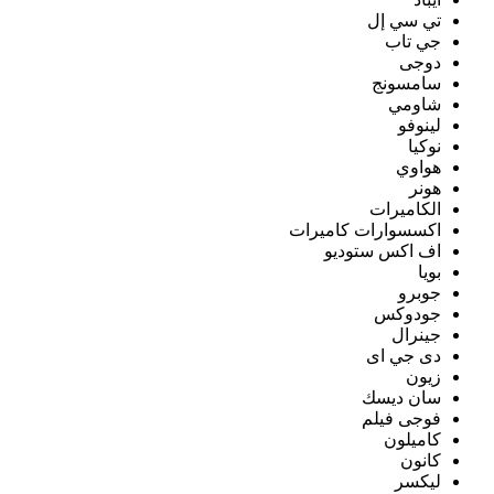
تي سي إل
جي تاب
دوجى
سامسونج
شاومي
لينوفو
نوكيا
هواوي
هونر
الكاميرات
اكسسوارات كاميرات
اف اكس ستوديو
بويا
جوبرو
جودوكس
جينرال
دى جي اى
زيون
سان ديسك
فوجى فيلم
كاميلون
كانون
ليكسر