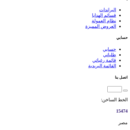
البراندات
قسائم الهدايا
نظام العمولة
العروض المميزة
حسابي
حسابي
طلباتي
قائمة رغباتي
القائمة البريدية
اتصل بنا
الخط الساخن:
15474
مصر