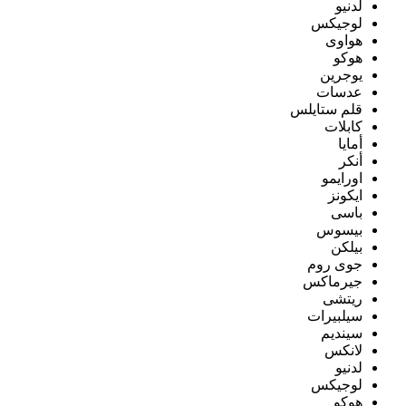
لدنيو
لوجيكس
هواوى
هوكو
يوجرين
عدسات
قلم ستايلس
كابلات
أمايا
أنكر
اورايمو
ايكونز
باسى
بيسوس
بيلكن
جوى روم
جيرماكس
ريتشى
سيلبيرات
سينديم
لانكس
لدنيو
لوجيكس
هوكو