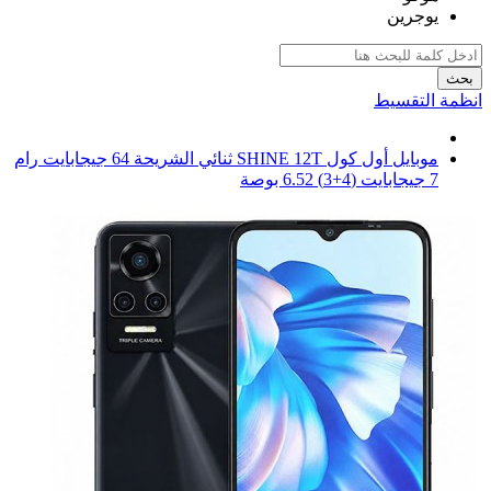
يوجرين
بحث
انظمة التقسيط
موبايل أول كول SHINE 12T ثنائي الشريحة 64 جيجابايت رام
7 جيجابايت (4+3) 6.52 بوصة