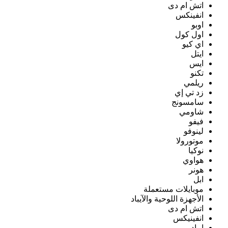
اتش ام دى
انفينكس
اوبو
اول كول
اي كيو
ايتل
ايس
تكنو
ريلمي
زد تي إي
سامسونج
شاومي
فيفو
لينوفو
موتورولا
نوكيا
هواوي
هونر
ابل
موبايلات مستعملة
الأجهزة اللوحية والآيباد
اتش ام دى
انفينيكس
ايباد