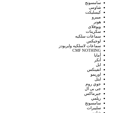
سامسونج
شاومى
كيسليكت
ميبرو
هونر
ويوفلاى
سكرينات
سماعات سلكيه
لوجيكس
سماعات لاسلكيه وايربودز
CMF NOTHING
أمايا
أنكر
ابل
انفينكس
اوريمو
ايتل
جوي روم
جى بى ال
جيرماكس
ريلمي
سامسونج
سليبرات
شاومى