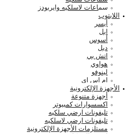
سماعات لاسلكيه وايربودز
اللابتوب
أيسر
ابل
أسوس
ديل
اتش بي
هواوي
لينوفو
ام اس اي
الأجهزة الإلكترونية
أجهزة متنوعة
اكسسوارات كمبيوتر
تليفونات ارضي سلكيه
تليفونات ارضي لاسلكيه
مستلزمات الأجهزة الإلكترونية