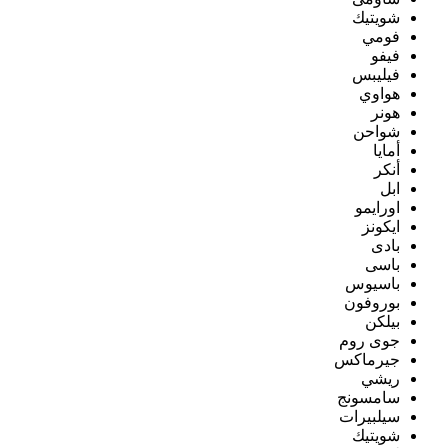
شويتيك
فومي
فيفو
فيليبس
هواوي
هونر
شواحن
أمايا
أنكر
ابل
اورايمو
ايكونز
بادى
باسى
باسيوس
بوروفون
بيلكن
جوى روم
جيرماكس
ريشي
سامسونج
سيلبيرات
شويتيك