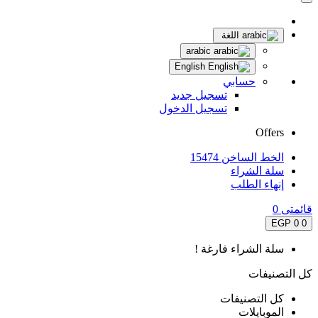
اللغة
arabic
English
حسابي
تسجيل جديد
تسجيل الدخول
Offers
الخط الساخن 15474
سلة الشراء
إنهاء الطلب
قائمتى
0
0 EGP
0
سلة الشراء فارغة !
كل التصنيفات
كل التصنيفات
الموبايلات