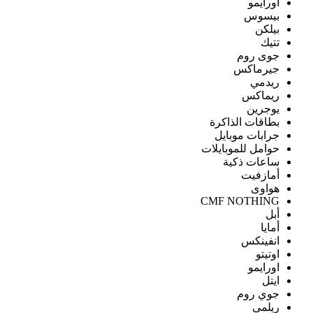
اورايمو
بيسوس
بيلكن
تتيك
جوى روم
جيرماكس
ريدمي
ريماكس
يوجرين
بطاقات الذاكرة
جرابات موبايل
حوامل للموبايلات
ساعات ذكية
أمازفيت
هواوى
CMF NOTHING
أبل
أمايا
انفينكس
اوتيتو
اورايمو
ايتل
جوي روم
ريلمى