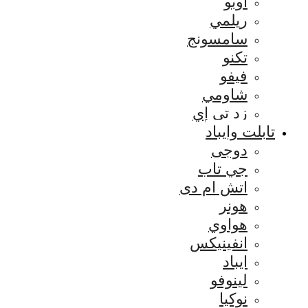
اوبو
ريلمي
سامسونج
تكنو
فيفو
شاومي
زد تي إي
تابلت وايباد
دوجى
جي تاب
اتش ام دى
هونر
هواوي
انفينيكس
ايباد
لينوفو
نوكيا