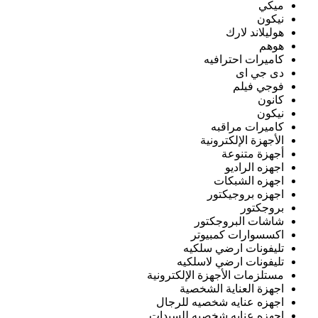
ميكي
نيكون
هوليلاند لارك
هوهم
كاميرات احترافيه
دى جي اى
فوجي فيلم
كانون
نيكون
كاميرات مراقبه
الأجهزة الإلكترونية
أجهزة متنوعة
اجهزه الراديو
اجهزه الشبكات
اجهزه بروجيكتور
بروجكتور
شاشات البروجكتور
اكسسوارات كمبيوتر
تليفونات ارضي سلكيه
تليفونات ارضي لاسلكيه
مستلزمات الأجهزة الإلكترونية
اجهزة العناية الشخصية
اجهزه عنايه شخصيه للرجال
اجهزه عنايه شخصيه للسيدات