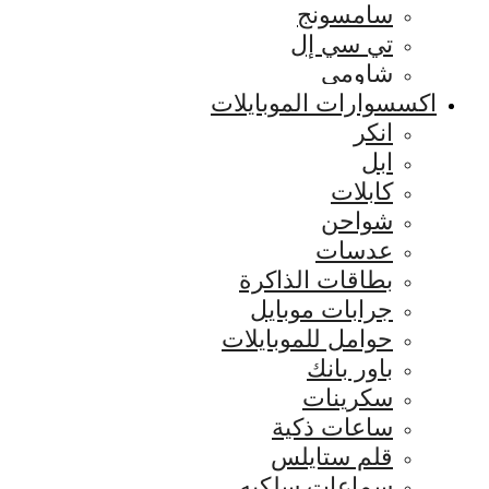
سامسونج
تي سي إل
شاومي
اكسسوارات الموبايلات
انكر
ابل
كابلات
شواحن
عدسات
بطاقات الذاكرة
جرابات موبايل
حوامل للموبايلات
باور بانك
سكرينات
ساعات ذكية
قلم ستايلس
سماعات سلكيه