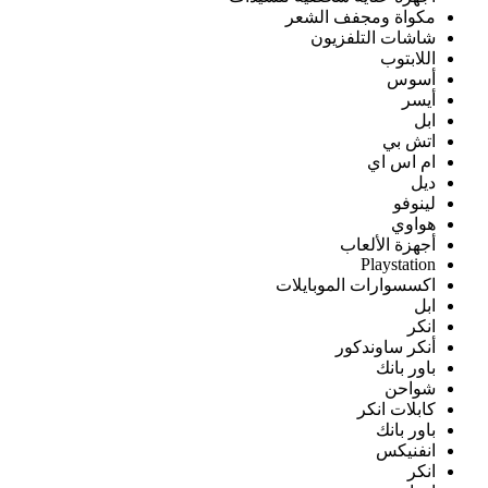
مكواة ومجفف الشعر
شاشات التلفزيون
اللابتوب
أسوس
أيسر
ابل
اتش بي
ام اس اي
ديل
لينوفو
هواوي
أجهزة الألعاب
Playstation
اكسسوارات الموبايلات
ابل
انكر
أنكر ساوندكور
باور بانك
شواحن
كابلات انكر
باور بانك
انفنيكس
انكر