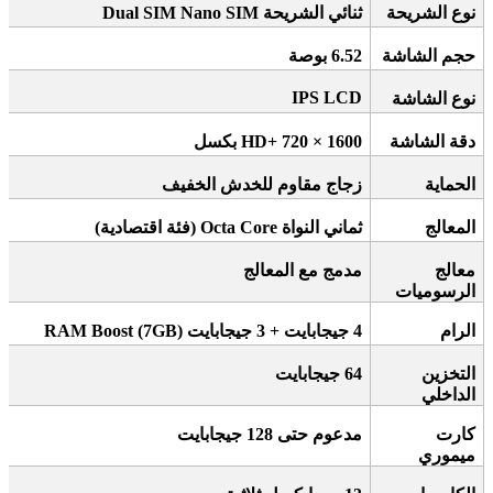
نوع الشريحة
ثنائي الشريحة
Dual SIM Nano SIM
حجم الشاشة
6.52
بوصة
IPS LCD
نوع الشاشة
دقة الشاشة
HD+ 720 × 1600
بكسل
الحماية
زجاج مقاوم للخدش الخفيف
المعالج
ثماني النواة
Octa Core (
فئة اقتصادية
)
معالج
مدمج مع المعالج
الرسوميات
الرام
4
جيجابايت + 3 جيجابايت
RAM Boost (7GB)
التخزين
64
جيجابايت
الداخلي
كارت
مدعوم حتى 128 جيجابايت
ميموري