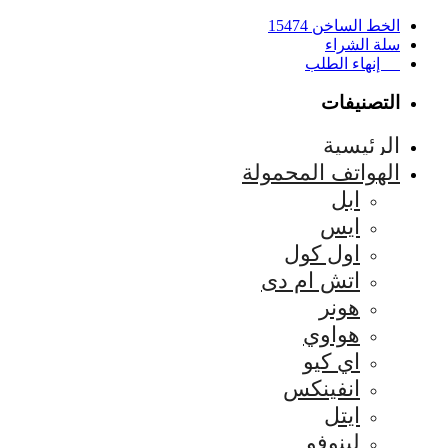
الخط الساخن 15474
سلة الشراء
إنهاء الطلب
التصنيفات
الرئيسية
الهواتف المحمولة
ابل
ايس
اول كول
اتش ام دى
هونر
هواوي
اي كيو
انفينكس
ايتل
لينوفو