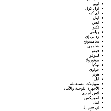
اوبو
اول كول
اي كيو
ايتل
ايس
تكنو
ريلمي
زد تي إي
سامسونج
شاومي
فيفو
لينوفو
موتورولا
نوكيا
هواوي
هونر
ابل
موبايلات مستعملة
الأجهزة اللوحية والآيباد
اتش ام دى
انفينيكس
ايباد
تي سي إل