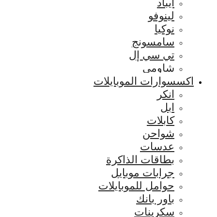
ايباد
لينوفو
نوكيا
سامسونج
تي سي إل
شاومي
اكسسوارات الموبايلات
انكر
ابل
كابلات
شواحن
عدسات
بطاقات الذاكرة
جرابات موبايل
حوامل للموبايلات
باور بانك
سكرينات