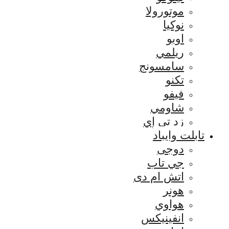
موتورولا
نوكيا
اوبو
ريلمي
سامسونج
تكنو
فيفو
شاومي
زد تي إي
تابلت وايباد
دوجى
جي تاب
اتش ام دى
هونر
هواوي
انفينيكس