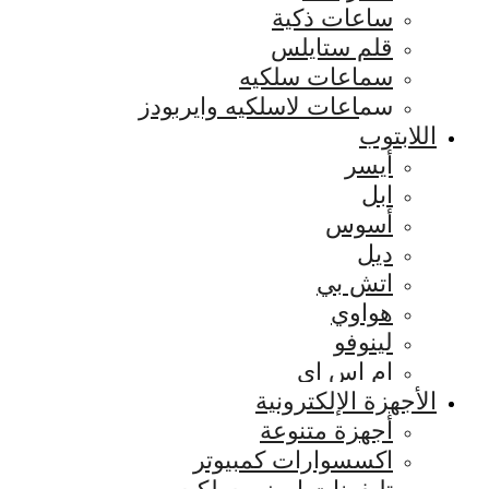
ساعات ذكية
قلم ستايلس
سماعات سلكيه
سماعات لاسلكيه وايربودز
اللابتوب
أيسر
ابل
أسوس
ديل
اتش بي
هواوي
لينوفو
ام اس اي
الأجهزة الإلكترونية
أجهزة متنوعة
اكسسوارات كمبيوتر