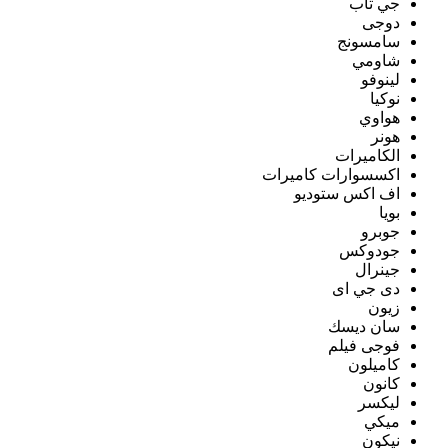
جي تاب
دوجى
سامسونج
شاومي
لينوفو
نوكيا
هواوي
هونر
الكاميرات
اكسسوارات كاميرات
اف اكس ستوديو
بويا
جوبرو
جودوكس
جينرال
دى جي اى
زيون
سان ديسك
فوجى فيلم
كاميلون
كانون
ليكسر
ميكي
نيكون