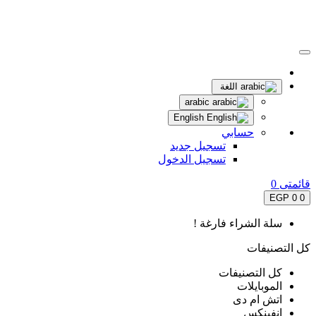
اللغة
arabic
English
حسابي
تسجيل جديد
تسجيل الدخول
قائمتى
0
0 EGP
0
سلة الشراء فارغة !
كل التصنيفات
كل التصنيفات
الموبايلات
اتش ام دى
انفينكس