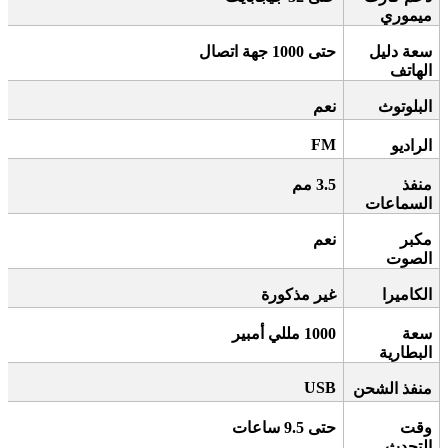
ميموري
سعة دليل
حتى 1000 جهة اتصال
الهاتف
البلوتوث
نعم
FM
الراديو
منفذ
3.5
مم
السماعات
مكبر
نعم
الصوت
الكاميرا
غير مذكورة
سعة
1000
مللي أمبير
البطارية
USB
منفذ الشحن
وقت
حتى 9.5 ساعات
التحدث