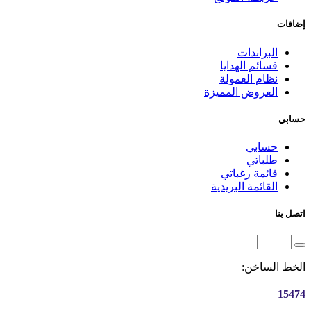
إضافات
البراندات
قسائم الهدايا
نظام العمولة
العروض المميزة
حسابي
حسابي
طلباتي
قائمة رغباتي
القائمة البريدية
اتصل بنا
الخط الساخن:
15474