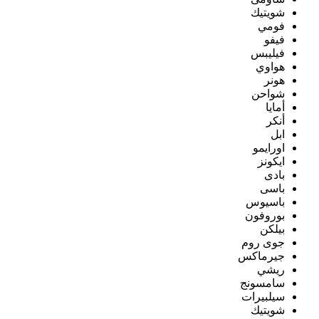
شويتيك
فومي
فيفو
فيليبس
هواوي
هونر
شواحن
أمايا
أنكر
ابل
اورايمو
ايكونز
بادى
باسى
باسيوس
بوروفون
بيلكن
جوى روم
جيرماكس
ريشي
سامسونج
سيلبيرات
شويتيك