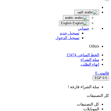
اللغة
arabic
English
حسابي
تسجيل جديد
تسجيل الدخول
Offers
الخط الساخن 15474
سلة الشراء
إنهاء الطلب
قائمتى
0
0 EGP
0
سلة الشراء فارغة !
كل التصنيفات
كل التصنيفات
الموبايلات