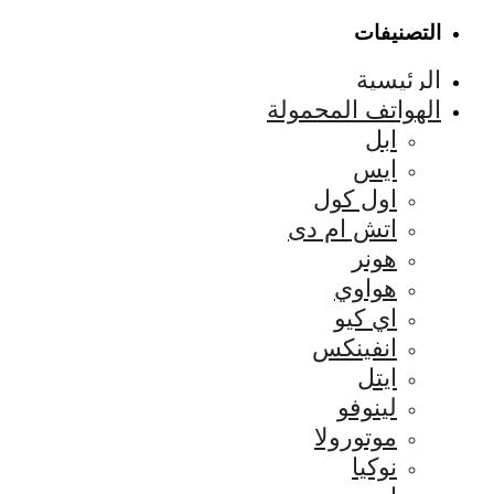
التصنيفات
الرئيسية
الهواتف المحمولة
ابل
ايس
اول كول
اتش ام دى
هونر
هواوي
اي كيو
انفينكس
ايتل
لينوفو
موتورولا
نوكيا