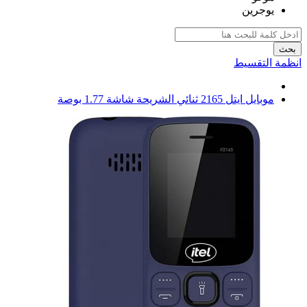
يوجرين
بحث
انظمة التقسيط
موبايل ايتل 2165 ثنائي الشريحة شاشة 1.77 بوصة