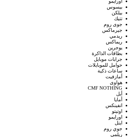
اورايمو
بيسوس
بيلكن
تتيك
جوى روم
جيرماكس
ريدمي
ريماكس
يوجرين
بطاقات الذاكرة
جرابات موبايل
حوامل للموبايلات
ساعات ذكية
أمازفيت
هواوى
CMF NOTHING
أبل
أمايا
انفينكس
اوتيتو
اورايمو
ايتل
جوي روم
ريلمى