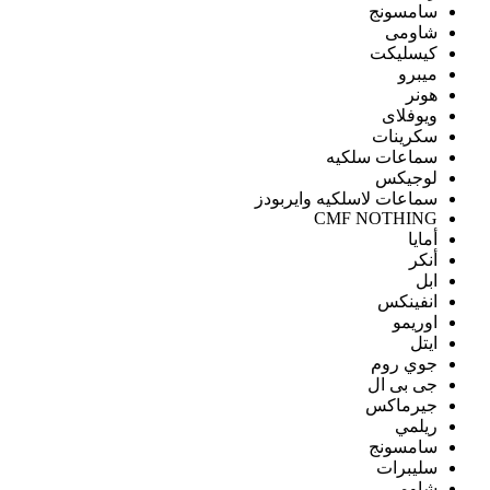
سامسونج
شاومى
كيسليكت
ميبرو
هونر
ويوفلاى
سكرينات
سماعات سلكيه
لوجيكس
سماعات لاسلكيه وايربودز
CMF NOTHING
أمايا
أنكر
ابل
انفينكس
اوريمو
ايتل
جوي روم
جى بى ال
جيرماكس
ريلمي
سامسونج
سليبرات
شاومى