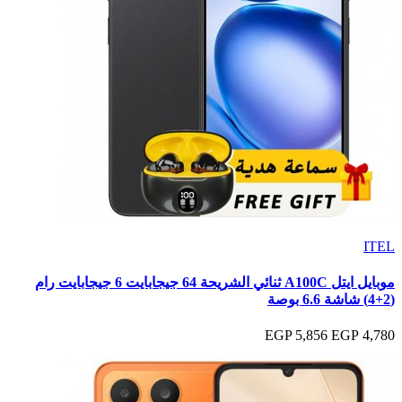
ITEL
موبايل ايتل A100C ثنائي الشريحة 64 جيجابايت 6 جيجابايت رام
(2+4) شاشة 6.6 بوصة
5,856 EGP
4,780 EGP