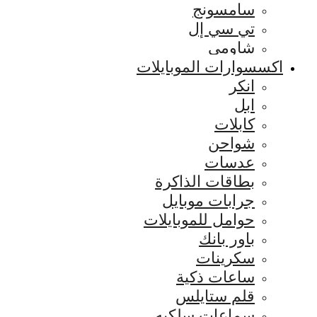
سامسونج
تي سي إل
شاومي
اكسسوارات الموبايلات
انكر
ابل
كابلات
شواحن
عدسات
بطاقات الذاكرة
جرابات موبايل
حوامل للموبايلات
باور بانك
سكرينات
ساعات ذكية
قلم ستايلس
سماعات سلكيه