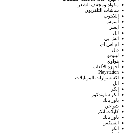
مكواة ومجفف الشعر
شاشات التلفزيون
اللابتوب
أسوس
أيسر
ابل
اتش بي
ام اس اي
ديل
لينوفو
هواوي
أجهزة الألعاب
Playstation
اكسسوارات الموبايلات
ابل
انكر
أنكر ساوندكور
باور بانك
شواحن
كابلات انكر
باور بانك
انفنيكس
انكر