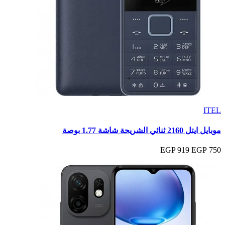
ITEL
موبايل ايتل 2160 ثنائي الشريحة شاشة 1.77 بوصة
919 EGP
750 EGP