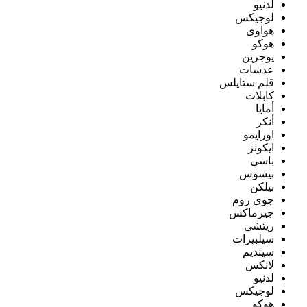
لدنيو
لوجيكس
هواوى
هوكو
يوجرين
عدسات
قلم ستايلس
كابلات
أمايا
أنكر
اورايمو
ايكونز
باسى
بيسوس
بيلكن
جوى روم
جيرماكس
ريتشى
سيلبيرات
سينديم
لانكس
لدنيو
لوجيكس
هوكو