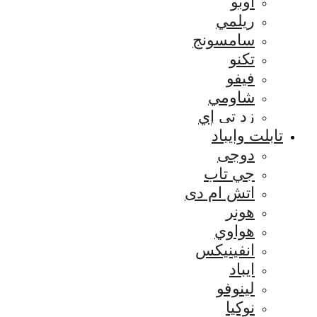
اوبو
ريلمي
سامسونج
تكنو
فيفو
شاومي
زد تي إي
تابلت وايباد
دوجى
جي تاب
اتش ام دى
هونر
هواوي
انفينيكس
ايباد
لينوفو
نوكيا