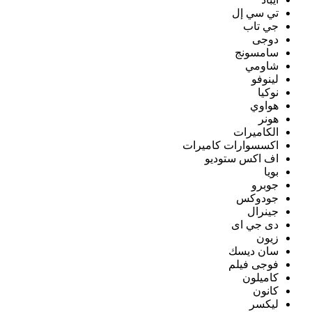
تي سي إل
جي تاب
دوجى
سامسونج
شاومي
لينوفو
نوكيا
هواوي
هونر
الكاميرات
اكسسوارات كاميرات
اف اكس ستوديو
بويا
جوبرو
جودوكس
جينرال
دى جي اى
زيون
سان ديسك
فوجى فيلم
كاميلون
كانون
ليكسر