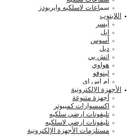
سماعات لاسلكيه وايربودز
اللابتوب
أيسر
ابل
أسوس
ديل
اتش بي
هواوي
لينوفو
ام اس اي
الأجهزة الإلكترونية
أجهزة متنوعة
اكسسوارات كمبيوتر
تليفونات ارضي سلكيه
تليفونات ارضي لاسلكيه
مستلزمات الأجهزة الإلكترونية