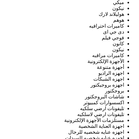
ميكي
نيكون
هوليلاند لارك
هوهم
كاميرات احترافيه
دى جي اى
فوجي فيلم
كانون
نيكون
كاميرات مراقبه
الأجهزة الإلكترونية
أجهزة متنوعة
اجهزه الراديو
اجهزه الشبكات
اجهزه بروجيكتور
بروجكتور
شاشات البروجكتور
اكسسوارات كمبيوتر
تليفونات ارضي سلكيه
تليفونات ارضي لاسلكيه
مستلزمات الأجهزة الإلكترونية
اجهزة العناية الشخصية
اجهزه عنايه شخصيه للرجال
اجهزه عنايه شخصيه للسيدات