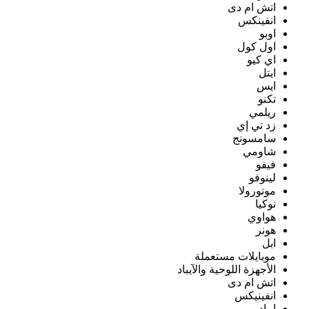
اتش ام دى
انفينكس
اوبو
اول كول
اي كيو
ايتل
ايس
تكنو
ريلمي
زد تي إي
سامسونج
شاومي
فيفو
لينوفو
موتورولا
نوكيا
هواوي
هونر
ابل
موبايلات مستعملة
الأجهزة اللوحية والآيباد
اتش ام دى
انفينيكس
ايباد