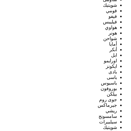
شويتيك
فومي
فيفو
فيليبس
هواوي
هونر
شواحن
أمايا
أنكر
ابل
اورايمو
ايكونز
بادى
باسى
باسيوس
بوروفون
بيلكن
جوى روم
جيرماكس
ريشي
سامسونج
سيلبيرات
شويتيك