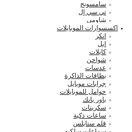
سامسونج
تي سي إل
شاومي
اكسسوارات الموبايلات
انكر
ابل
كابلات
شواحن
عدسات
بطاقات الذاكرة
جرابات موبايل
حوامل للموبايلات
باور بانك
سكرينات
ساعات ذكية
قلم ستايلس
سماعات سلكيه