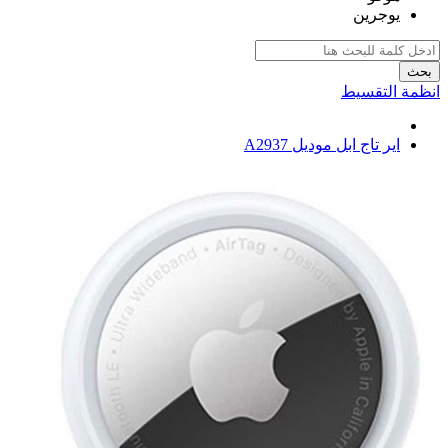
يوجرين
بحث
انظمة التقسيط
اير تاج ابل موديل A2937