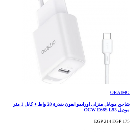
ORAIMO
شاحن موبايل منزلى اورايمو ايفون بقدرة 20 واط + كابل 1 متر
موديل OCW E66S L53
214 EGP
175 EGP