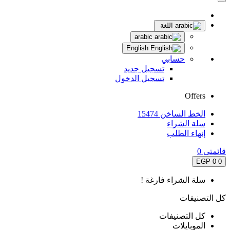
اللغة
arabic
English
حسابي
تسجيل جديد
تسجيل الدخول
Offers
الخط الساخن 15474
سلة الشراء
إنهاء الطلب
قائمتى
0
0 EGP
0
سلة الشراء فارغة !
كل التصنيفات
كل التصنيفات
الموبايلات