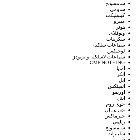
سامسونج
شاومى
كيسليكت
ميبرو
هونر
ويوفلاى
سكرينات
سماعات سلكيه
لوجيكس
سماعات لاسلكيه وايربودز
CMF NOTHING
أمايا
أنكر
ابل
انفينكس
اوريمو
ايتل
جوي روم
جى بى ال
جيرماكس
ريلمي
سامسونج
سليبرات
شاومى