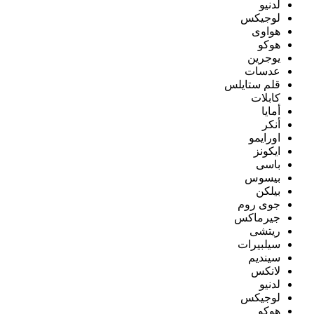
لدنيو
لوجيكس
هواوى
هوكو
يوجرين
عدسات
قلم ستايلس
كابلات
أمايا
أنكر
اورايمو
ايكونز
باسى
بيسوس
بيلكن
جوى روم
جيرماكس
ريتشى
سيلبيرات
سينديم
لانكس
لدنيو
لوجيكس
هوكو