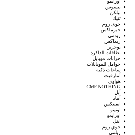
اورايمو
بيسوس
بيلكن
تتيك
جوى روم
جيرماكس
ريدمي
ريماكس
يوجرين
بطاقات الذاكرة
جرابات موبايل
حوامل للموبايلات
ساعات ذكية
أمازفيت
هواوى
CMF NOTHING
أبل
أمايا
انفينكس
اوتيتو
اورايمو
ايتل
جوي روم
ريلمى