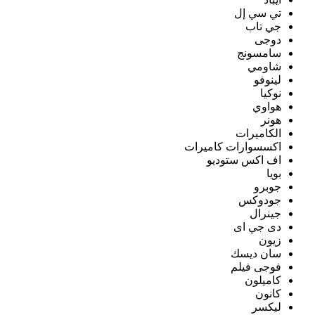
تي سي إل
جي تاب
دوجى
سامسونج
شاومي
لينوفو
نوكيا
هواوي
هونر
الكاميرات
اكسسوارات كاميرات
اف اكس ستوديو
بويا
جوبرو
جودوكس
جينرال
دى جي اى
زيون
سان ديسك
فوجى فيلم
كاميلون
كانون
ليكسر