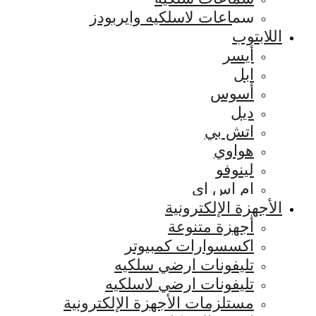
سماعات لاسلكيه وايربودز
اللابتوب
أيسر
ابل
أسوس
ديل
اتش بي
هواوي
لينوفو
ام اس اي
الأجهزة الإلكترونية
أجهزة متنوعة
اكسسوارات كمبيوتر
تليفونات ارضي سلكيه
تليفونات ارضي لاسلكيه
مستلزمات الأجهزة الإلكترونية