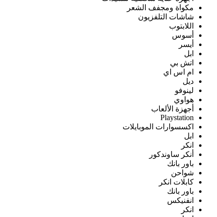
مكواة ومجفف الشعر
شاشات التلفزيون
اللابتوب
أسوس
أيسر
ابل
اتش بي
ام اس اي
ديل
لينوفو
هواوي
أجهزة الألعاب
Playstation
اكسسوارات الموبايلات
ابل
انكر
أنكر ساوندكور
باور بانك
شواحن
كابلات انكر
باور بانك
انفنيكس
انكر