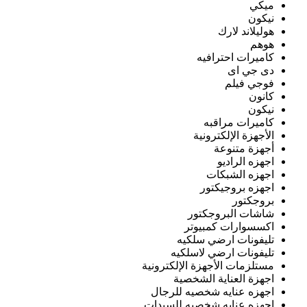
ميكي
نيكون
هوليلاند لارك
هوهم
كاميرات احترافيه
دى جي اى
فوجي فيلم
كانون
نيكون
كاميرات مراقبه
الأجهزة الإلكترونية
أجهزة متنوعة
اجهزه الراديو
اجهزه الشبكات
اجهزه بروجيكتور
بروجكتور
شاشات البروجكتور
اكسسوارات كمبيوتر
تليفونات ارضي سلكيه
تليفونات ارضي لاسلكيه
مستلزمات الأجهزة الإلكترونية
اجهزة العناية الشخصية
اجهزه عنايه شخصيه للرجال
اجهزه عنايه شخصيه للسيدات