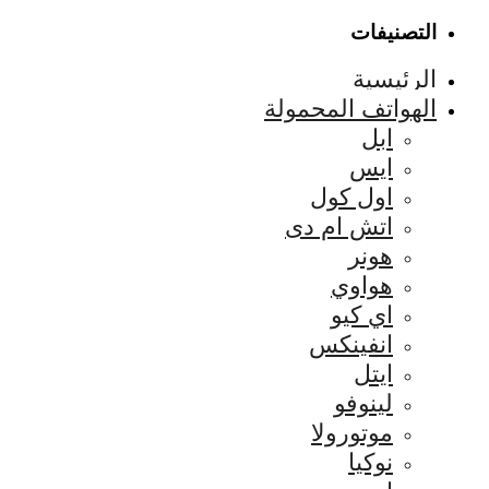
التصنيفات
الرئيسية
الهواتف المحمولة
ابل
ايس
اول كول
اتش ام دى
هونر
هواوي
اي كيو
انفينكس
ايتل
لينوفو
موتورولا
نوكيا