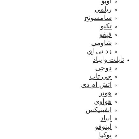
اوبو
ريلمي
سامسونج
تكنو
فيفو
شاومي
زد تي إي
تابلت وايباد
دوجى
جي تاب
اتش ام دى
هونر
هواوي
انفينيكس
ايباد
لينوفو
نوكيا