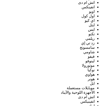
اتش ام دى
انفينكس
اوبو
اول كول
اي كيو
ايتل
ايس
تكنو
ريلمي
زد تي إي
سامسونج
شاومي
فيفو
لينوفو
موتورولا
نوكيا
هواوي
هونر
ابل
موبايلات مستعملة
الأجهزة اللوحية والآيباد
اتش ام دى
انفينيكس
ايباد