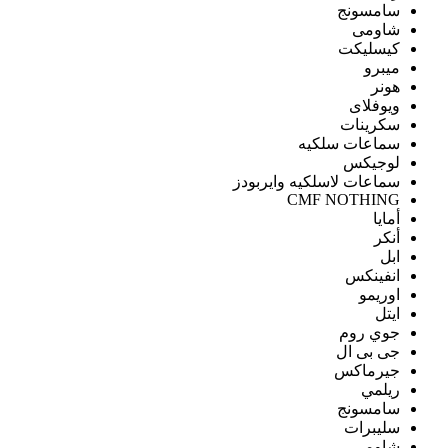
سامسونج
شاومى
كيسليكت
ميبرو
هونر
ويوفلاى
سكرينات
سماعات سلكيه
لوجيكس
سماعات لاسلكيه وايربودز
CMF NOTHING
أمايا
أنكر
ابل
انفينكس
اوريمو
ايتل
جوي روم
جى بى ال
جيرماكس
ريلمي
سامسونج
سليبرات
شاومى