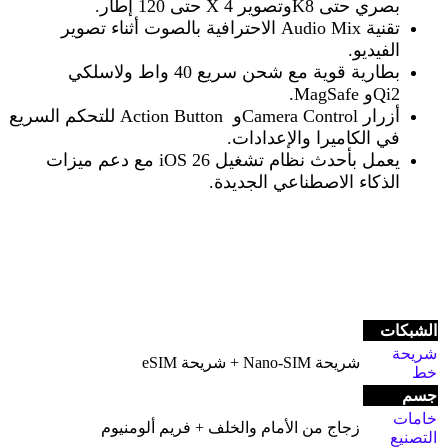
بصري حتى 8
K
وتصوير 4
X
حتى 120 إطار
.
تقنية
Audio Mix
الاحترافية بالصوت أثناء تصوير
الفيديو
.
بطارية قوية مع شحن سريع 40 واط ولاسلكي
Qi2.
و
MagSafe
أزرار
Camera Control
و
Action Button
للتحكم السريع
في الكاميرا والإعدادات
.
يعمل بأحدث نظام تشغيل
iOS 26
مع دعم ميزات
الذكاء الاصطناعي الجديدة
.
الشبكات
شريحة
شريحة Nano-SIM + شريحة eSIM
خط
جسم
خامات
زجاج من الأمام والخلف + فريم ألومنيوم
التصنيع