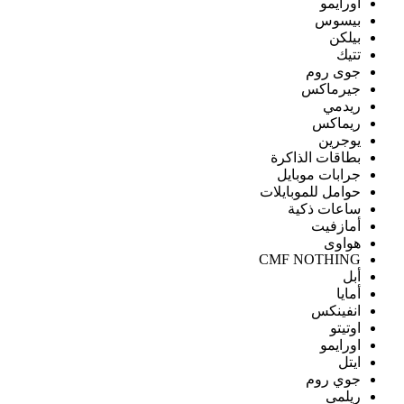
اورايمو
بيسوس
بيلكن
تتيك
جوى روم
جيرماكس
ريدمي
ريماكس
يوجرين
بطاقات الذاكرة
جرابات موبايل
حوامل للموبايلات
ساعات ذكية
أمازفيت
هواوى
CMF NOTHING
أبل
أمايا
انفينكس
اوتيتو
اورايمو
ايتل
جوي روم
ريلمى