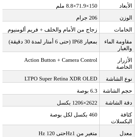
الأبعاد
150×71.9×8.8
ملم
الوزن
206
جرام
الخامات
زجاج من الأمام والخلف + فريم ألومنيوم
مقاومة الماء
بمعيار
IP68 (
حتى 6 أمتار لمدة 30 دقيقة
)
والغبار
Action Button + Camera Control
الأزرار
الخاصة
LTPO Super Retina XDR OLED
نوع الشاشة
حجم الشاشة
6.3
بوصة
دقة الشاشة
1206×2622
بكسل
كثافة
460
بكسل لكل بوصة
البكسلات
معدل
متغير من 1
Hz
حتى 120
Hz