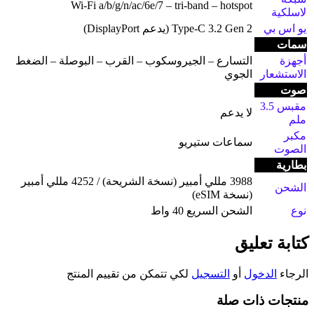
Wi-Fi a/b/g/n/ac/6e/7 – tri-band – hotspot
لاسلكية
يو اس بي
Type-C 3.2 Gen 2 (يدعم DisplayPort)
سمات
أجهزة
التسارع – الجيروسكوب – القرب – البوصلة – الضغط
الاستشعار
الجوي
صوت
مقبس 3.5
لا يدعم
ملم
مكبر
سماعات ستيريو
الصوت
بطارية
3988 مللي أمبير (نسخة الشريحة) / 4252 مللي أمبير
الشحن
(نسخة eSIM)
نوع
الشحن السريع 40 واط
كتابة تعليق
الرجاء
الدخول
أو
التسجيل
لكي تتمكن من تقييم المنتج
منتجات ذات صلة