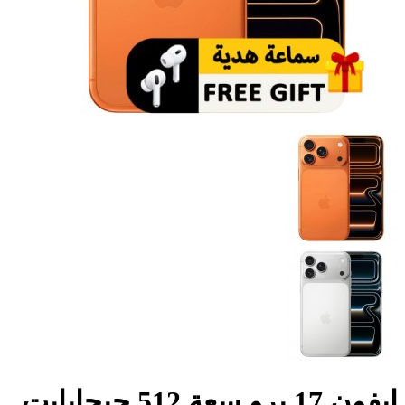
ايفون 17 برو سعة 512 جيجابايت