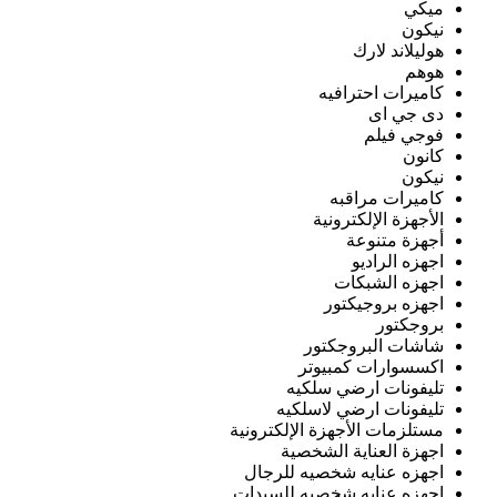
ميكي
نيكون
هوليلاند لارك
هوهم
كاميرات احترافيه
دى جي اى
فوجي فيلم
كانون
نيكون
كاميرات مراقبه
الأجهزة الإلكترونية
أجهزة متنوعة
اجهزه الراديو
اجهزه الشبكات
اجهزه بروجيكتور
بروجكتور
شاشات البروجكتور
اكسسوارات كمبيوتر
تليفونات ارضي سلكيه
تليفونات ارضي لاسلكيه
مستلزمات الأجهزة الإلكترونية
اجهزة العناية الشخصية
اجهزه عنايه شخصيه للرجال
اجهزه عنايه شخصيه للسيدات