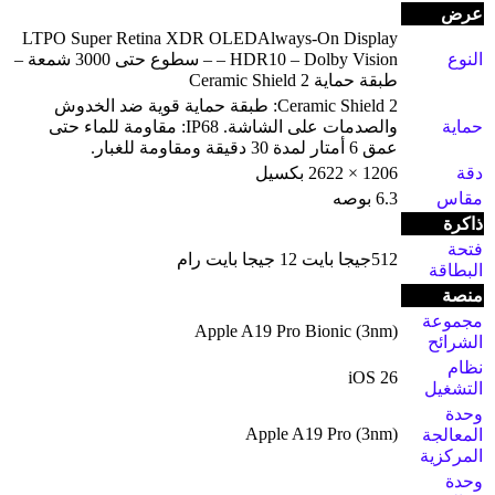
عرض
LTPO Super Retina XDR OLEDAlways-On Display
النوع
– HDR10 – Dolby Vision – سطوع حتى 3000 شمعة –
طبقة حماية Ceramic Shield 2
Ceramic Shield 2: طبقة حماية قوية ضد الخدوش
حماية
والصدمات على الشاشة. IP68: مقاومة للماء حتى
عمق 6 أمتار لمدة 30 دقيقة ومقاومة للغبار.
دقة
1206 × 2622 بكسيل
مقاس
6.3 بوصه
ذاكرة
فتحة
512جيجا بايت 12 جيجا بايت رام
البطاقة
منصة
مجموعة
Apple A19 Pro Bionic (3nm)
الشرائح
نظام
iOS 26
التشغيل
وحدة
Apple A19 Pro (3nm)
المعالجة
المركزية
وحدة