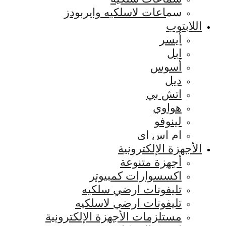
سماعات لاسلكيه وايربودز
اللابتوب
أيسر
ابل
أسوس
ديل
اتش بي
هواوي
لينوفو
ام اس اي
الأجهزة الإلكترونية
أجهزة متنوعة
اكسسوارات كمبيوتر
تليفونات ارضي سلكيه
تليفونات ارضي لاسلكيه
مستلزمات الأجهزة الإلكترونية