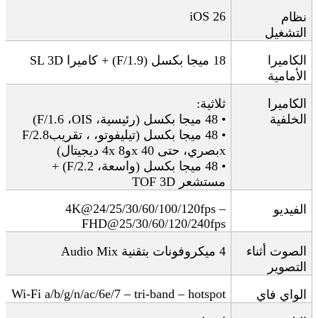
iOS 26
نظام
التشغيل
الكاميرا
18
ميجا بكسل
(F/1.9) +
كاميرا
SL 3D
الأمامية
الكاميرا
ثلاثية
:
الخلفية
• 48
ميجا بكسل
(
رئيسية،
OIS)
،
F/1.6
• 48
ميجا بكسل
(
تيليفوتو،
، تقريب
F/2.8
x
بصري، حتى 40
x
و8
x
4
ديجيتال
)
• 48
ميجا بكسل
(
واسعة،
F/2.2) +
مستشعر
TOF 3D
4K@24/25/30/60/100/120fps –
الفيديو
FHD@25/30/60/120/240fps
الصوت أثناء
4
ميكروفونات بتقنية
Audio Mix
التصوير
Wi-Fi a/b/g/n/ac/6e/7 – tri-band – hotspot
الواي فاي