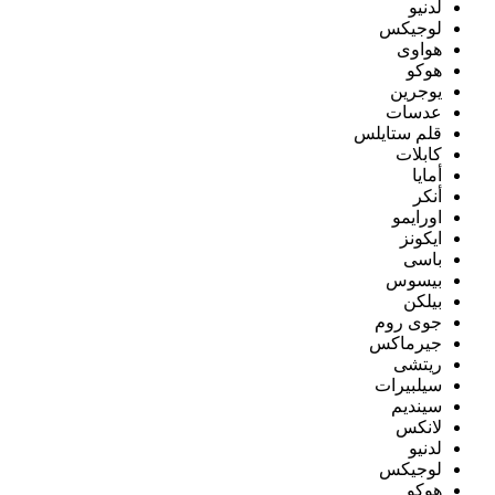
لدنيو
لوجيكس
هواوى
هوكو
يوجرين
عدسات
قلم ستايلس
كابلات
أمايا
أنكر
اورايمو
ايكونز
باسى
بيسوس
بيلكن
جوى روم
جيرماكس
ريتشى
سيلبيرات
سينديم
لانكس
لدنيو
لوجيكس
هوكو