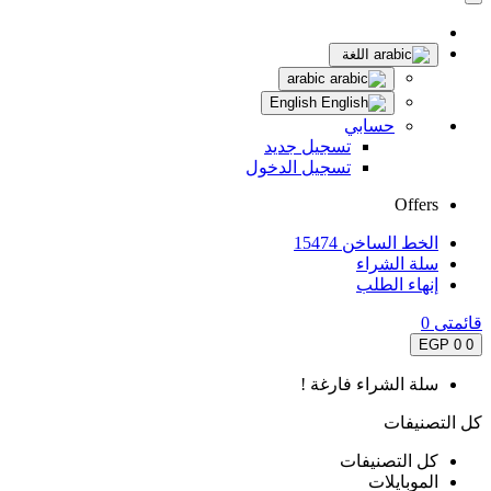
اللغة
arabic
English
حسابي
تسجيل جديد
تسجيل الدخول
Offers
الخط الساخن 15474
سلة الشراء
إنهاء الطلب
قائمتى
0
0 EGP
0
سلة الشراء فارغة !
كل التصنيفات
كل التصنيفات
الموبايلات