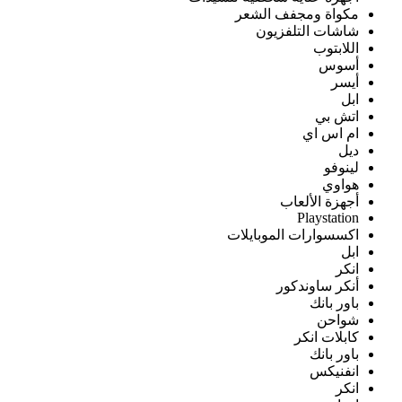
مكواة ومجفف الشعر
شاشات التلفزيون
اللابتوب
أسوس
أيسر
ابل
اتش بي
ام اس اي
ديل
لينوفو
هواوي
أجهزة الألعاب
Playstation
اكسسوارات الموبايلات
ابل
انكر
أنكر ساوندكور
باور بانك
شواحن
كابلات انكر
باور بانك
انفنيكس
انكر