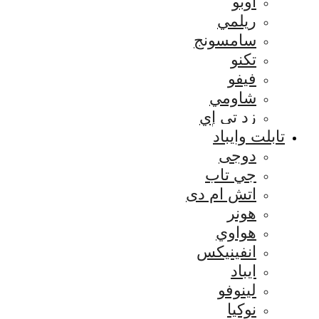
اوبو
ريلمي
سامسونج
تكنو
فيفو
شاومي
زد تي إي
تابلت وايباد
دوجى
جي تاب
اتش ام دى
هونر
هواوي
انفينيكس
ايباد
لينوفو
نوكيا