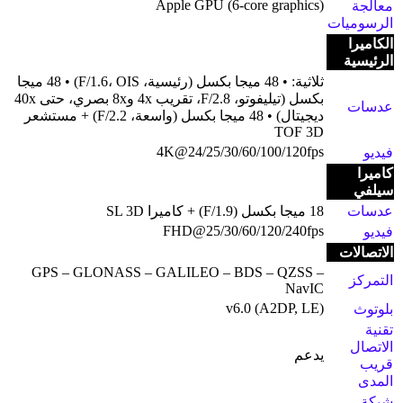
Apple GPU (6-core graphics)
معالجة
الرسوميات
الكاميرا
الرئيسية
ثلاثية: • 48 ميجا بكسل (رئيسية، F/1.6، OIS) • 48 ميجا
بكسل (تيليفوتو، F/2.8، تقريب 4x و8x بصري، حتى 40x
عدسات
ديجيتال) • 48 ميجا بكسل (واسعة، F/2.2) + مستشعر
TOF 3D
4K@24/25/30/60/100/120fps
فيديو
كاميرا
سيلفي
عدسات
18 ميجا بكسل (F/1.9) + كاميرا SL 3D
FHD@25/30/60/120/240fps
فيديو
الاتصالات
GPS – GLONASS – GALILEO – BDS – QZSS –
التمركز
NavIC
v6.0 (A2DP, LE)
بلوتوث
تقنية
الاتصال
يدعم
قريب
المدى
شبكة