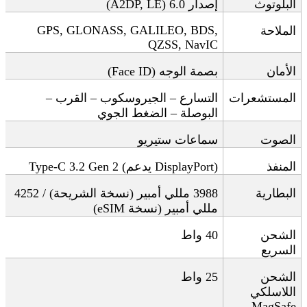
البلوتوث
إصدار 6.0
(A2DP, LE)
GPS, GLONASS, GALILEO, BDS,
الملاحة
QZSS, NavIC
الأمان
بصمة الوجه
(Face ID)
المستشعرات
التسارع – الجيروسكوب – القرب –
البوصلة – الضغط الجوي
الصوت
سماعات ستيريو
المنفذ
DisplayPort)
يدعم
Type-C 3.2 Gen 2 (
البطارية
3988
مللي أمبير (نسخة الشريحة) / 4252
مللي أمبير
(
نسخة
eSIM)
الشحن
40
واط
السريع
الشحن
25
واط
اللاسلكي
MagSafe