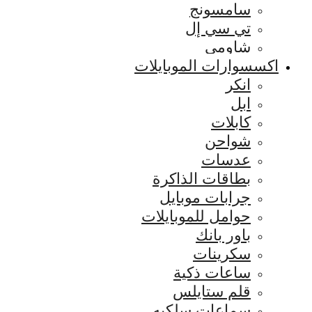
سامسونج
تي سي إل
شاومي
اكسسوارات الموبايلات
انكر
ابل
كابلات
شواحن
عدسات
بطاقات الذاكرة
جرابات موبايل
حوامل للموبايلات
باور بانك
سكرينات
ساعات ذكية
قلم ستايلس
سماعات سلكيه