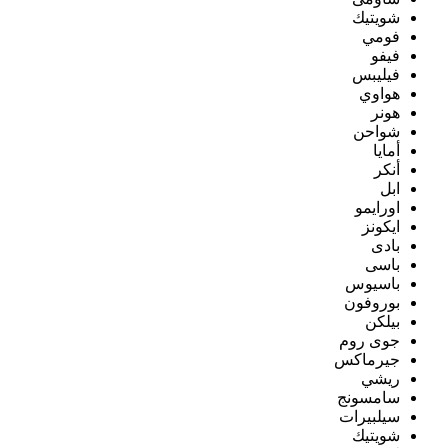
شويتيك
فومي
فيفو
فيليبس
هواوي
هونر
شواحن
أمايا
أنكر
ابل
اورايمو
ايكونز
بادى
باسى
باسيوس
بوروفون
بيلكن
جوى روم
جيرماكس
ريشي
سامسونج
سيلبيرات
شويتيك