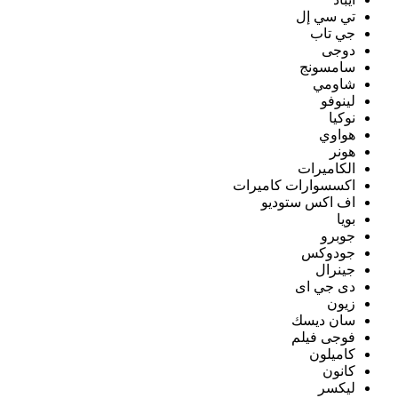
تي سي إل
جي تاب
دوجى
سامسونج
شاومي
لينوفو
نوكيا
هواوي
هونر
الكاميرات
اكسسوارات كاميرات
اف اكس ستوديو
بويا
جوبرو
جودوكس
جينرال
دى جي اى
زيون
سان ديسك
فوجى فيلم
كاميلون
كانون
ليكسر