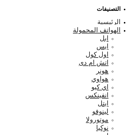
التصنيفات
الرئيسية
الهواتف المحمولة
ابل
ايس
اول كول
اتش ام دى
هونر
هواوي
اي كيو
انفينكس
ايتل
لينوفو
موتورولا
نوكيا