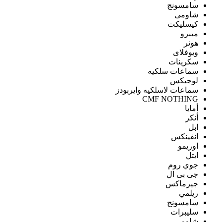
سامسونج
شاومى
كيسليكت
ميبرو
هونر
ويوفلاى
سكرينات
سماعات سلكيه
لوجيكس
سماعات لاسلكيه وايربودز
CMF NOTHING
أمايا
أنكر
ابل
انفينكس
اوريمو
ايتل
جوي روم
جى بى ال
جيرماكس
ريلمي
سامسونج
سليبرات
شاومى