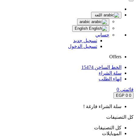
اللغة
arabic
English
حسابي
تسجيل جديد
تسجيل الدخول
Offers
الخط الساخن 15474
سلة الشراء
إنهاء الطلب
قائمتى
0
0 EGP
0
سلة الشراء فارغة !
كل التصنيفات
كل التصنيفات
الموبايلات