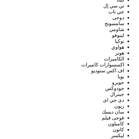
تي سي إل
جي تاب
دوجى
سامسونج
شاومي
لينوفو
نوكيا
هواوي
هونر
الكاميرات
اكسسوارات كاميرات
اف اكس ستوديو
بويا
جوبرو
جودوكس
جينرال
دى جي اى
زيون
سان ديسك
فوجى فيلم
كاميلون
كانون
ليكسر