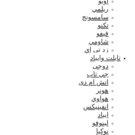
اوبو
ريلمي
سامسونج
تكنو
فيفو
شاومي
زد تي إي
تابلت وايباد
دوجى
جي تاب
اتش ام دى
هونر
هواوي
انفينيكس
ايباد
لينوفو
نوكيا