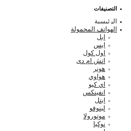
التصنيفات
الرئيسية
الهواتف المحمولة
ابل
ايس
اول كول
اتش ام دى
هونر
هواوي
اي كيو
انفينكس
ايتل
لينوفو
موتورولا
نوكيا