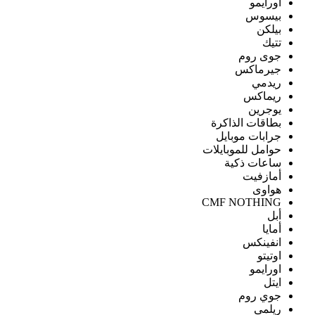
اورايمو
بيسوس
بيلكن
تتيك
جوى روم
جيرماكس
ريدمي
ريماكس
يوجرين
بطاقات الذاكرة
جرابات موبايل
حوامل للموبايلات
ساعات ذكية
أمازفيت
هواوى
CMF NOTHING
أبل
أمايا
انفينكس
اوتيتو
اورايمو
ايتل
جوي روم
ريلمى