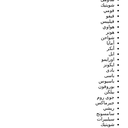
شويتيك
فومي
فيفو
فيليبس
هواوي
هونر
شواحن
أمايا
أنكر
ابل
اورايمو
ايكونز
بادى
باسى
باسيوس
بوروفون
بيلكن
جوى روم
جيرماكس
ريشي
سامسونج
سيلبيرات
شويتيك