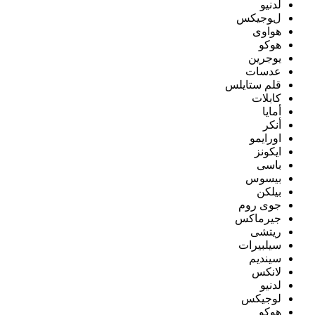
لدنيو
لوجيكس
هواوى
هوكو
يوجرين
عدسات
قلم ستايلس
كابلات
أمايا
أنكر
اورايمو
ايكونز
باسى
بيسوس
بيلكن
جوى روم
جيرماكس
ريتشى
سيلبيرات
سينديم
لانكس
لدنيو
لوجيكس
هوكو