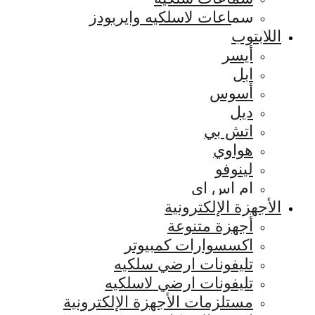
سماعات لاسلكيه وايربودز
اللابتوب
أيسر
ابل
أسوس
ديل
اتش بي
هواوي
لينوفو
ام اس اي
الأجهزة الإلكترونية
أجهزة متنوعة
اكسسوارات كمبيوتر
تليفونات ارضي سلكيه
تليفونات ارضي لاسلكيه
مستلزمات الأجهزة الإلكترونية