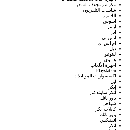
مكواة ومجفف الشعر
شاشات التلفزيون
اللابتوب
أسوس
أيسر
ابل
اتش بي
ام اس اي
ديل
لينوفو
هواوي
أجهزة الألعاب
Playstation
اكسسوارات الموبايلات
ابل
انكر
أنكر ساوندكور
باور بانك
شواحن
كابلات انكر
باور بانك
انفنيكس
انكر