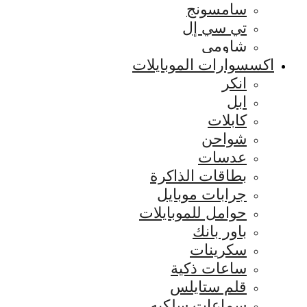
سامسونج
تي سي إل
شاومي
اكسسوارات الموبايلات
انكر
ابل
كابلات
شواحن
عدسات
بطاقات الذاكرة
جرابات موبايل
حوامل للموبايلات
باور بانك
سكرينات
ساعات ذكية
قلم ستايلس
سماعات سلكيه