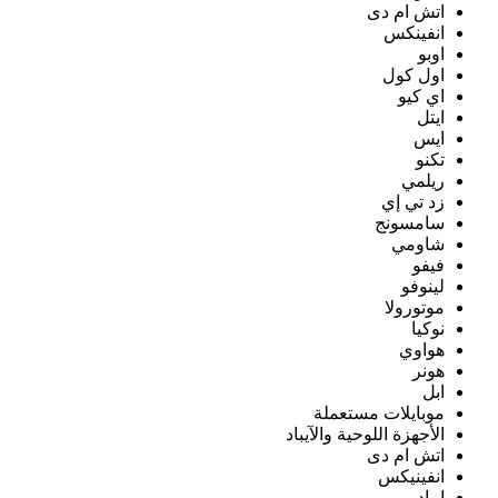
اتش ام دى
انفينكس
اوبو
اول كول
اي كيو
ايتل
ايس
تكنو
ريلمي
زد تي إي
سامسونج
شاومي
فيفو
لينوفو
موتورولا
نوكيا
هواوي
هونر
ابل
موبايلات مستعملة
الأجهزة اللوحية والآيباد
اتش ام دى
انفينيكس
ايباد