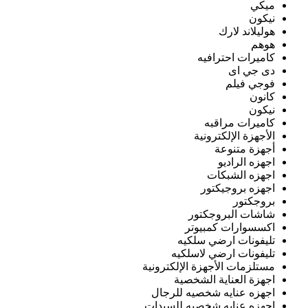
ميكي
نيكون
هوليلاند لارك
هوهم
كاميرات احترافيه
دى جي اى
فوجي فيلم
كانون
نيكون
كاميرات مراقبه
الأجهزة الإلكترونية
أجهزة متنوعة
اجهزه الراديو
اجهزه الشبكات
اجهزه بروجيكتور
بروجكتور
شاشات البروجكتور
اكسسوارات كمبيوتر
تليفونات ارضي سلكيه
تليفونات ارضي لاسلكيه
مستلزمات الأجهزة الإلكترونية
اجهزة العناية الشخصية
اجهزه عنايه شخصيه للرجال
اجهزه عنايه شخصيه للسيدات