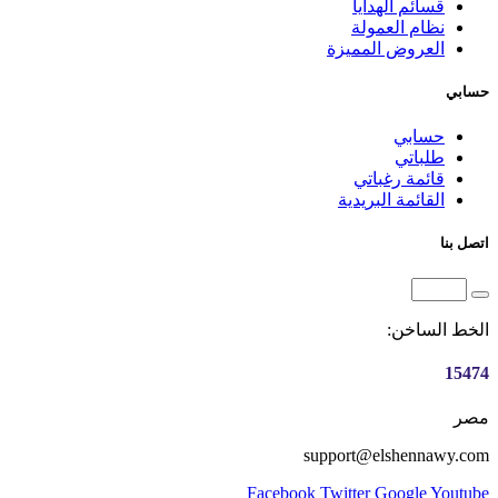
قسائم الهدايا
نظام العمولة
العروض المميزة
حسابي
حسابي
طلباتي
قائمة رغباتي
القائمة البريدية
اتصل بنا
الخط الساخن:
15474
مصر
support@elshennawy.com
Facebook
Twitter
Google
Youtube