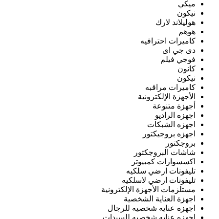
ميكي
نيكون
هوليلاند لارك
هوهم
كاميرات احترافيه
دى جي اى
فوجي فيلم
كانون
نيكون
كاميرات مراقبه
الأجهزة الإلكترونية
أجهزة متنوعة
اجهزه الراديو
اجهزه الشبكات
اجهزه بروجيكتور
بروجكتور
شاشات البروجكتور
اكسسوارات كمبيوتر
تليفونات ارضي سلكيه
تليفونات ارضي لاسلكيه
مستلزمات الأجهزة الإلكترونية
اجهزة العناية الشخصية
اجهزه عنايه شخصيه للرجال
اجهزه عنايه شخصيه للسيدات