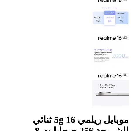
موبايل ريلمي 16 5g ثنائي
الشريحة 256 جيجابايت 8