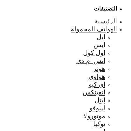
التصنيفات
الرئيسية
الهواتف المحمولة
ابل
ايس
اول كول
اتش ام دى
هونر
هواوي
اي كيو
انفينكس
ايتل
لينوفو
موتورولا
نوكيا