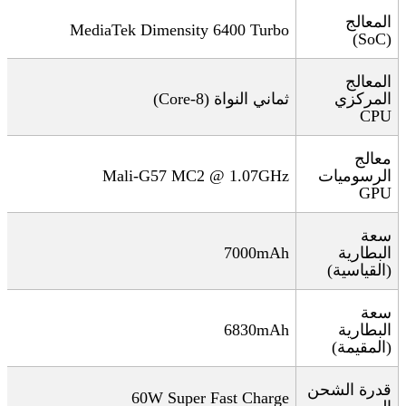
المعالج
MediaTek Dimensity 6400 Turbo
(SoC)
المعالج
المركزي
ثماني النواة
(8-Core)
CPU
معالج
الرسوميات
Mali-G57 MC2 @ 1.07GHz
GPU
سعة
البطارية
7000mAh
(القياسية)
سعة
البطارية
6830mAh
(المقيمة)
قدرة الشحن
60W Super Fast Charge