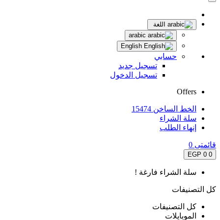
اللغة
arabic
English
حسابي
تسجيل جديد
تسجيل الدخول
Offers
الخط الساخن 15474
سلة الشراء
إنهاء الطلب
قائمتى
0
0 EGP
0
سلة الشراء فارغة !
كل التصنيفات
كل التصنيفات
الموبايلات