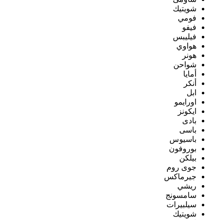
شويتيك
فومي
فيفو
فيليبس
هواوي
هونر
شواحن
أمايا
أنكر
ابل
اورايمو
ايكونز
بادى
باسى
باسيوس
بوروفون
بيلكن
جوى روم
جيرماكس
ريشي
سامسونج
سيلبيرات
شويتيك