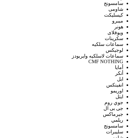
سامسونج
شاومى
كيسليكت
ميبرو
هونر
ويوفلاى
سكرينات
سماعات سلكيه
لوجيكس
سماعات لاسلكيه وايربودز
CMF NOTHING
أمايا
أنكر
ابل
انفينكس
اوريمو
ايتل
جوي روم
جى بى ال
جيرماكس
ريلمي
سامسونج
سليبرات
شاومى