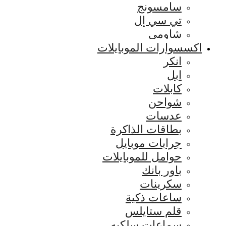
سامسونج
تي سي إل
شاومي
اكسسوارات الموبايلات
انكر
ابل
كابلات
شواحن
عدسات
بطاقات الذاكرة
جرابات موبايل
حوامل للموبايلات
باور بانك
سكرينات
ساعات ذكية
قلم ستايلس
سماعات سلكيه