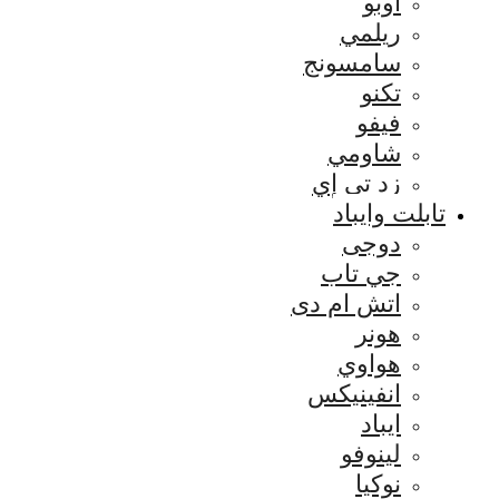
اوبو
ريلمي
سامسونج
تكنو
فيفو
شاومي
زد تي إي
تابلت وايباد
دوجى
جي تاب
اتش ام دى
هونر
هواوي
انفينيكس
ايباد
لينوفو
نوكيا