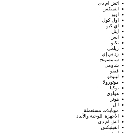
اتش ام دى
انفينكس
اوبو
اول كول
اي كيو
ايتل
ايس
تكنو
ريلمي
زد تي إي
سامسونج
شاومي
فيفو
لينوفو
موتورولا
نوكيا
هواوي
هونر
ابل
موبايلات مستعملة
الأجهزة اللوحية والآيباد
اتش ام دى
انفينيكس
ايباد