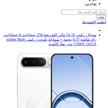
يوجرين
بحث
انظمة التقسيط
موبايل ريلمي 16 5g ثنائي الشريحة 256 جيجابايت 8 جيجابايت
رام شاشة 6.57 بوصة + سماعة بلوتوث ريلمي realme Buds
T200X 2415A حتى نفاذ الكمية