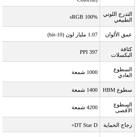
التدرج اللوني
100% sRGB
الطبيعي
عمق الألوان
1.07
مليار لون
(10-bit)
كثافة
397 PPI
البكسلات
السطوع
1000
شمعة
العادي
سطوع
HBM
1400
شمعة
السطوع
4200
شمعة
الأقصى
زجاج الحماية
DT Star D+