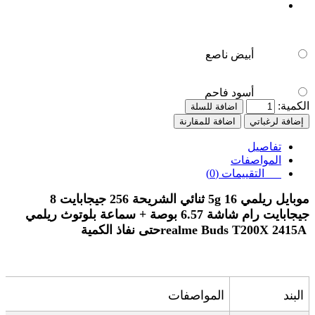
أبيض ناصع
أسود فاحم
الكمية:
اضافة للسلة
إضافة لرغباتي
اضافة للمقارنة
تفاصيل
المواصفات
التقييمات (0)
موبايل ريلمي 16
5g
ثنائي الشريحة 256 جيجابايت 8
جيجابايت رام شاشة 6.57 بوصة + سماعة بلوتوث ريلمي
realme Buds T200X 2415A
حتى نفاذ الكمية
البند
المواصفات