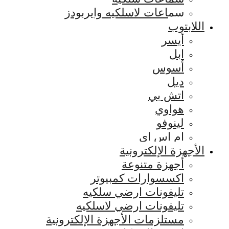
سماعات لاسلكيه وايربودز
اللابتوب
أيسر
ابل
أسوس
ديل
اتش بي
هواوي
لينوفو
ام اس اي
الأجهزة الإلكترونية
أجهزة متنوعة
اكسسوارات كمبيوتر
تليفونات ارضي سلكيه
تليفونات ارضي لاسلكيه
مستلزمات الأجهزة الإلكترونية