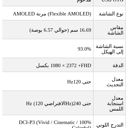
نوع الشاشة
(Flexible AMOLED)
مرنة
AMOLED
مقاس
16.69
سم (حوالي 6.57 بوصة)
الشاشة
نسبة الشاشة
93.0%
إلى الهيكل
الدقة
FHD+
2372 × 1080 بكسل
معدل
حتى 120
Hz
التحديث
معدل
استجابة
حتى 240
Hz)
الافتراضي 120
Hz (
اللمس
100% DCI-P3 (Vivid / Cinematic /
التدرج اللوني
Colorful)