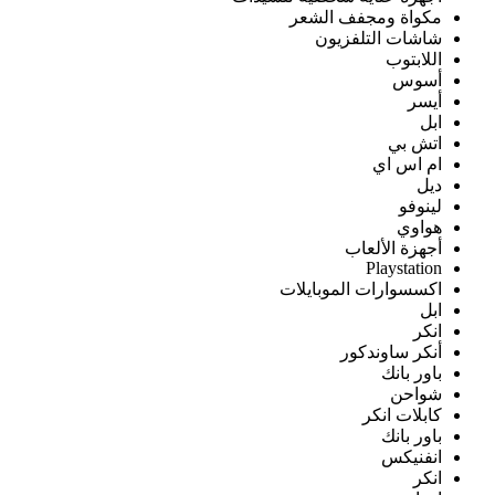
مكواة ومجفف الشعر
شاشات التلفزيون
اللابتوب
أسوس
أيسر
ابل
اتش بي
ام اس اي
ديل
لينوفو
هواوي
أجهزة الألعاب
Playstation
اكسسوارات الموبايلات
ابل
انكر
أنكر ساوندكور
باور بانك
شواحن
كابلات انكر
باور بانك
انفنيكس
انكر