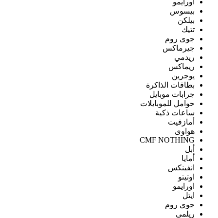
اورايمو
بيسوس
بيلكن
تتيك
جوى روم
جيرماكس
ريدمي
ريماكس
يوجرين
بطاقات الذاكرة
جرابات موبايل
حوامل للموبايلات
ساعات ذكية
أمازفيت
هواوى
CMF NOTHING
أبل
أمايا
انفينكس
اوتيتو
اورايمو
ايتل
جوي روم
ريلمى