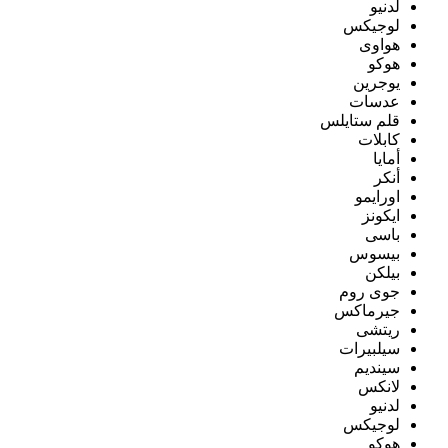
لدنيو
لوجيكس
هواوى
هوكو
يوجرين
عدسات
قلم ستايلس
كابلات
أمايا
أنكر
اورايمو
ايكونز
باسى
بيسوس
بيلكن
جوى روم
جيرماكس
ريتشى
سيلبيرات
سينديم
لانكس
لدنيو
لوجيكس
هوكو