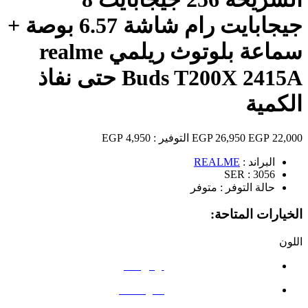
جيجابايت رام شاشة 6.57 بوصة +
سماعة بلوتوث ريلمي realme
Buds T200X 2415A حتى نفاذ
الكمية
22,000 EGP
26,950 EGP
التوفير :
4,950 EGP
البراند :
REALME
SER :
3056
حالة التوفر :
متوفر
الخيارات المتاحة:
اللون
أبيض ناصع
أسود فاحم