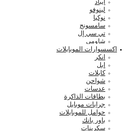
ايباد
لينوفو
نوكيا
سامسونج
تي سي إل
شاومي
اكسسوارات الموبايلات
انكر
ابل
كابلات
شواحن
عدسات
بطاقات الذاكرة
جرابات موبايل
حوامل للموبايلات
باور بانك
سكرينات