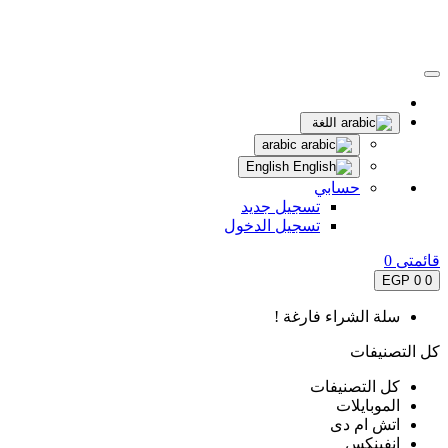
اللغة
arabic
English
حسابي
تسجيل جديد
تسجيل الدخول
قائمتى
0
0 EGP
0
سلة الشراء فارغة !
كل التصنيفات
كل التصنيفات
الموبايلات
اتش ام دى
انفينكس