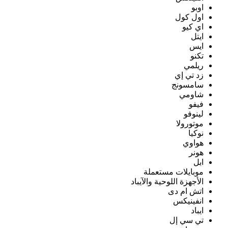
اوبو
اول كول
اي كيو
ايتل
ايس
تكنو
ريلمي
زد تي إي
سامسونج
شاومي
فيفو
لينوفو
موتورولا
نوكيا
هواوي
هونر
ابل
موبايلات مستعملة
الأجهزة اللوحية والآيباد
اتش ام دى
انفينيكس
ايباد
تي سي إل