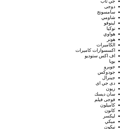
جي تاب
دوجى
سامسونج
شاومي
لينوفو
نوكيا
هواوي
هونر
الكاميرات
اكسسوارات كاميرات
اف اكس ستوديو
بويا
جوبرو
جودوكس
جينرال
دى جي اى
زيون
سان ديسك
فوجى فيلم
كاميلون
كانون
ليكسر
ميكي
نيكون