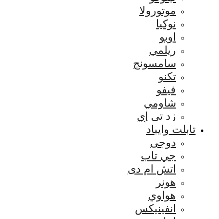
موتورولا
نوكيا
اوبو
ريلمي
سامسونج
تكنو
فيفو
شاومي
زد تي إي
تابلت وايباد
دوجى
جي تاب
اتش ام دى
هونر
هواوي
انفينيكس