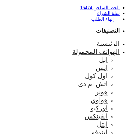
الخط الساخن 15474
سلة الشراء
إنهاء الطلب
التصنيفات
الرئيسية
الهواتف المحمولة
ابل
ايس
اول كول
اتش ام دى
هونر
هواوي
اي كيو
انفينكس
ايتل
لينوفو