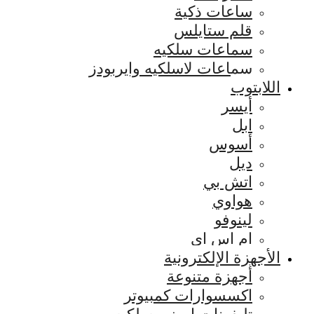
ساعات ذكية
قلم ستايلس
سماعات سلكيه
سماعات لاسلكيه وايربودز
اللابتوب
أيسر
ابل
أسوس
ديل
اتش بي
هواوي
لينوفو
ام اس اي
الأجهزة الإلكترونية
أجهزة متنوعة
اكسسوارات كمبيوتر