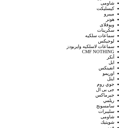
شاومى
كيسليكت
ميبرو
هونر
ويوفلاى
سكرينات
سماعات سلكيه
لوجيكس
سماعات لاسلكيه وايربودز
CMF NOTHING
أنكر
ابل
انفينكس
اوريمو
ايتل
جوي روم
جى بى ال
جيرماكس
ريلمي
سامسونج
سليبرات
شاومى
شويتيك
فومي