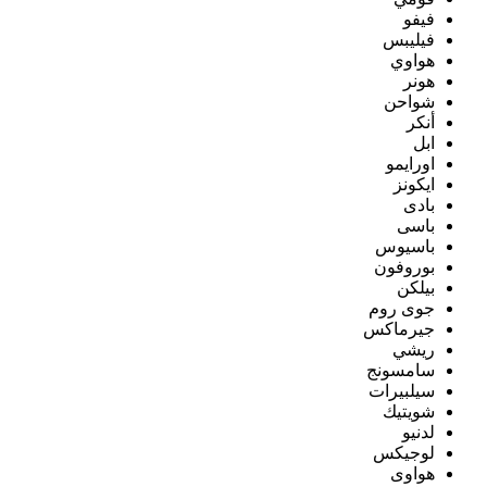
فيفو
فيليبس
هواوي
هونر
شواحن
أنكر
ابل
اورايمو
ايكونز
بادى
باسى
باسيوس
بوروفون
بيلكن
جوى روم
جيرماكس
ريشي
سامسونج
سيلبيرات
شويتيك
لدنيو
لوجيكس
هواوى