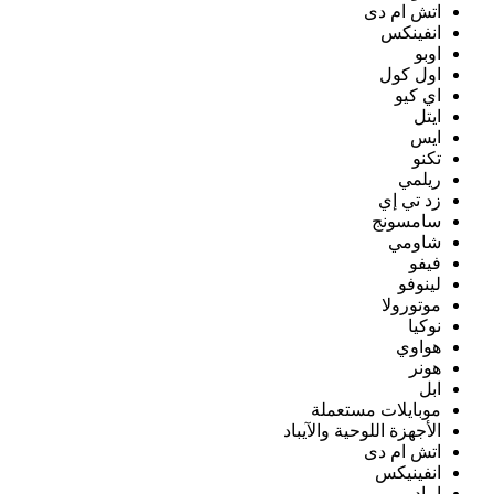
اتش ام دى
انفينكس
اوبو
اول كول
اي كيو
ايتل
ايس
تكنو
ريلمي
زد تي إي
سامسونج
شاومي
فيفو
لينوفو
موتورولا
نوكيا
هواوي
هونر
ابل
موبايلات مستعملة
الأجهزة اللوحية والآيباد
اتش ام دى
انفينيكس
ايباد