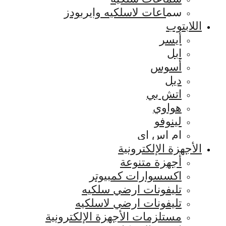
سماعات لاسلكيه وايربودز
اللابتوب
أيسر
ابل
أسوس
ديل
اتش بي
هواوي
لينوفو
ام اس اي
الأجهزة الإلكترونية
أجهزة متنوعة
اكسسوارات كمبيوتر
تليفونات ارضي سلكيه
تليفونات ارضي لاسلكيه
مستلزمات الأجهزة الإلكترونية