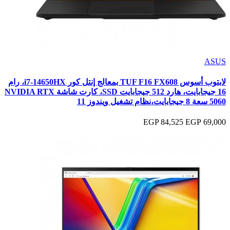
ASUS
لابتوب أسوس TUF F16 FX608 بمعالج إنتل كور i7-14650HX، رام
16 جيجابايت، هارد 512 جيجابايت SSD، كارت شاشة NVIDIA RTX
5060 سعة 8 جيجابايت،نظام تشغيل ويندوز 11
84,525 EGP
69,000 EGP