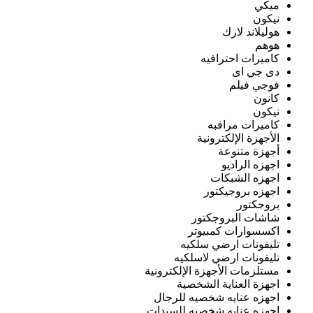
ميكي
نيكون
هوليلاند لارك
هوهم
كاميرات احترافيه
دى جي اى
فوجي فيلم
كانون
نيكون
كاميرات مراقبه
الأجهزة الإلكترونية
أجهزة متنوعة
اجهزه الراديو
اجهزه الشبكات
اجهزه بروجيكتور
بروجكتور
شاشات البروجكتور
اكسسوارات كمبيوتر
تليفونات ارضي سلكيه
تليفونات ارضي لاسلكيه
مستلزمات الأجهزة الإلكترونية
اجهزة العناية الشخصية
اجهزه عنايه شخصيه للرجال
اجهزه عنايه شخصيه للسيدات