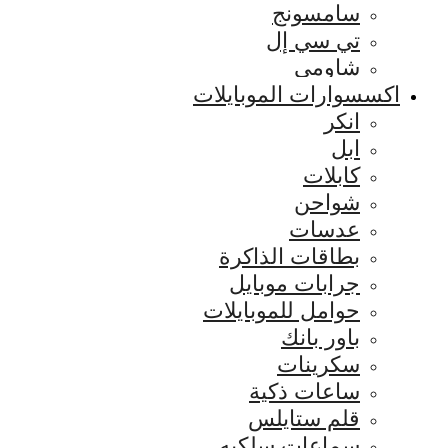
سامسونج
تي سي إل
شاومي
اكسسوارات الموبايلات
انكر
ابل
كابلات
شواحن
عدسات
بطاقات الذاكرة
جرابات موبايل
حوامل للموبايلات
باور بانك
سكرينات
ساعات ذكية
قلم ستايلس
سماعات سلكيه