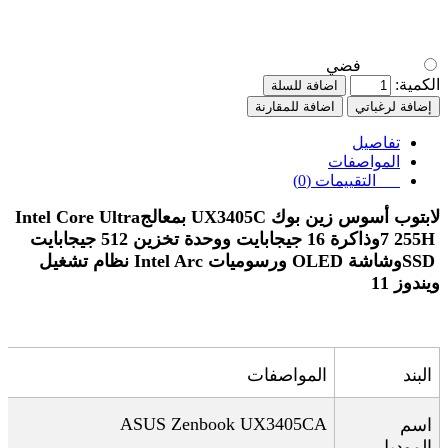
فضي
الكمية:
اضافة للسلة
إضافة لرغباتي
اضافة للمقارنة
تفاصيل
المواصفات
التقييمات (0)
لابتوب أسوس زين بوك
UX3405C
بمعالج
Intel Core Ultra
7 255H
وذاكرة 16 جيجابايت ووحدة تخزين 512 جيجابايت
SSD
وشاشة
OLED
ورسوميات
Intel Arc
نظام تشغيل
ويندوز 11
البند
المواصفات
ASUS Zenbook UX3405CA
اسم
الموديل