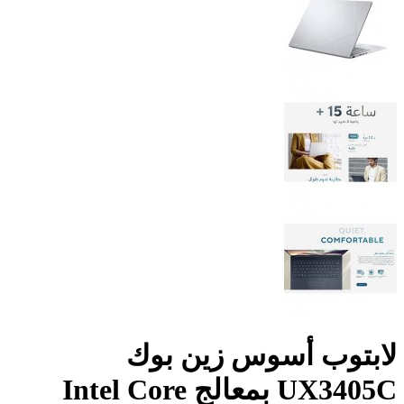
لابتوب أسوس زين بوك
UX3405C بمعالج Intel Core