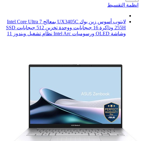
انظمة التقسيط
لابتوب أسوس زين بوك UX3405C بمعالج Intel Core Ultra 7
255H وذاكرة 16 جيجابايت ووحدة تخزين 512 جيجابايت SSD
وشاشة OLED ورسوميات Intel Arc نظام تشغيل ويندوز 11