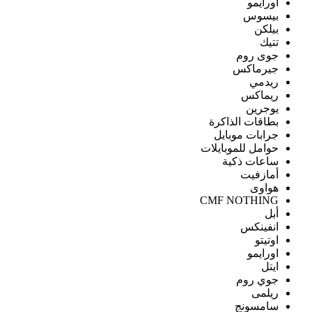
اورايمو
بيسوس
بيلكن
تتيك
جوى روم
جيرماكس
ريدمي
ريماكس
يوجرين
بطاقات الذاكرة
جرابات موبايل
حوامل للموبايلات
ساعات ذكية
أمازفيت
هواوى
CMF NOTHING
أبل
انفينكس
اوتيتو
اورايمو
ايتل
جوي روم
ريلمى
سامسونج