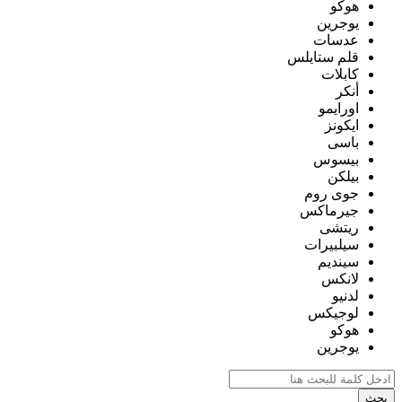
هوكو
يوجرين
عدسات
قلم ستايلس
كابلات
أنكر
اورايمو
ايكونز
باسى
بيسوس
بيلكن
جوى روم
جيرماكس
ريتشى
سيلبيرات
سينديم
لانكس
لدنيو
لوجيكس
هوكو
يوجرين
بحث