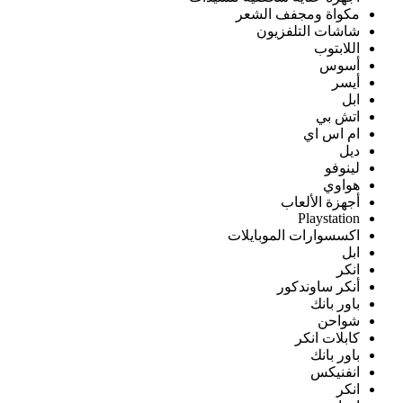
مكواة ومجفف الشعر
شاشات التلفزيون
اللابتوب
أسوس
أيسر
ابل
اتش بي
ام اس اي
ديل
لينوفو
هواوي
أجهزة الألعاب
Playstation
اكسسوارات الموبايلات
ابل
انكر
أنكر ساوندكور
باور بانك
شواحن
كابلات انكر
باور بانك
انفنيكس
انكر