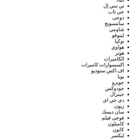
تي سي إل
جي تاب
دوجى
سامسونج
شاومي
لينوفو
نوكيا
هواوي
هونر
الكاميرات
اكسسوارات كاميرات
اف اكس ستوديو
بويا
جوبرو
جودوكس
جينرال
دى جي اى
زيون
سان ديسك
فوجى فيلم
كاميلون
كانون
ليكسر