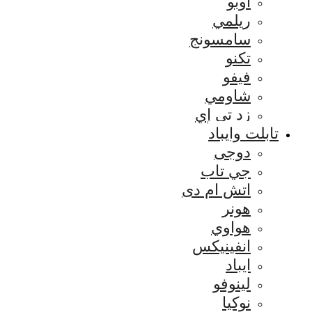
اوبو
ريلمي
سامسونج
تكنو
فيفو
شاومي
زد تي إي
تابلت وايباد
دوجى
جي تاب
اتش ام دى
هونر
هواوي
انفينيكس
ايباد
لينوفو
نوكيا