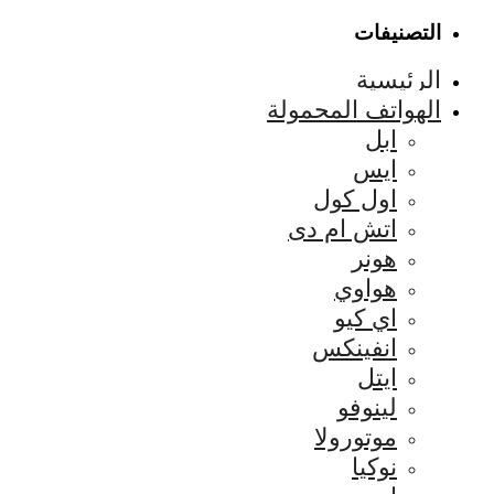
التصنيفات
الرئيسية
الهواتف المحمولة
ابل
ايس
اول كول
اتش ام دى
هونر
هواوي
اي كيو
انفينكس
ايتل
لينوفو
موتورولا
نوكيا