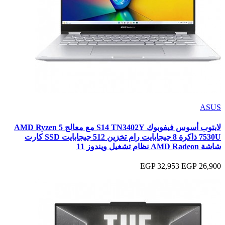
ASUS
لابتوب أسوس فيفوبوك S14 TN3402Y مع معالج AMD Ryzen 5
7530U ذاكرة 8 جيجابايت رام تخزين 512 جيجابايت SSD كارت
شاشة AMD Radeon نظام تشغيل ويندوز 11
32,953 EGP
26,900 EGP