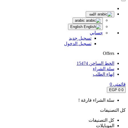
اللغة
arabic
English
حسابي
تسجيل جديد
تسجيل الدخول
Offers
الخط الساخن 15474
سلة الشراء
إنهاء الطلب
قائمتى
0
0 EGP
0
سلة الشراء فارغة !
كل التصنيفات
كل التصنيفات
الموبايلات