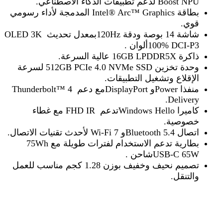
Boost NPU
لدعم تطبيقات الذكاء الاصطناعي
.
بطاقة
Intel® Arc™ Graphics
المدمجة لأداء رسومي
قوي
.
شاشة
14
بوصة
OLED 3K
ودقة
120Hz
بمعدل تحديث
100% DCI-P3.
ألوان
ذاكرة
16GB LPDDR5X
عالية السرعة
.
وحدة تخزين
512GB PCIe 4.0 NVMe SSD
لسرعة
الإقلاع وتشغيل التطبيقات
.
منفذا
Power
و
DisplayPort
مع دعم
Thunderbolt™ 4
Delivery.
كاميرا
Windows Hello
تدعم
FHD IR
مع غطاء
خصوصية
.
اتصال
Bluetooth 5.4
و
Wi-Fi 7
لأحدث تقنيات الاتصال
.
بطارية
تدعم الاستخدام لفترات طويلة مع
75Wh
USB-C 65W.
شاحن
تصميم نحيف وخفيف بوزن
1.28
كجم مناسب للعمل
والتنقل
.