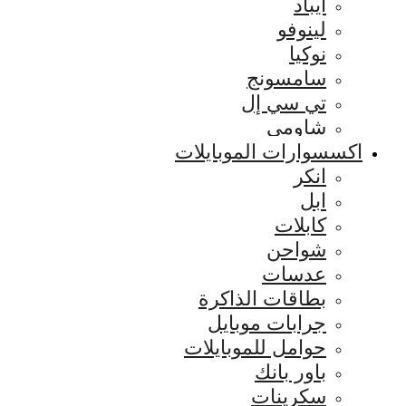
ايباد
لينوفو
نوكيا
سامسونج
تي سي إل
شاومي
اكسسوارات الموبايلات
انكر
ابل
كابلات
شواحن
عدسات
بطاقات الذاكرة
جرابات موبايل
حوامل للموبايلات
باور بانك
سكرينات