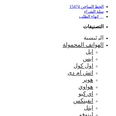
الخط الساخن 15474
سلة الشراء
إنهاء الطلب
التصنيفات
الرئيسية
الهواتف المحمولة
ابل
ايس
اول كول
اتش ام دى
هونر
هواوي
اي كيو
انفينكس
ايتل
لينوفو