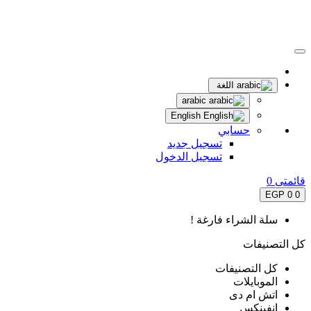
اللغة
arabic
English
حسابي
تسجيل جديد
تسجيل الدخول
قائمتى
0
0 EGP
0
سلة الشراء فارغة !
كل التصنيفات
كل التصنيفات
الموبايلات
اتش ام دى
انفينكس