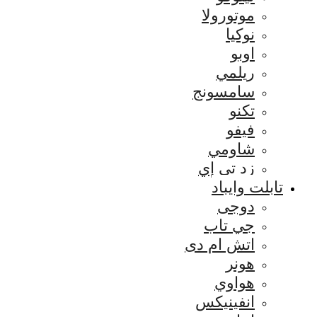
موتورولا
نوكيا
اوبو
ريلمي
سامسونج
تكنو
فيفو
شاومي
زد تي إي
تابلت وايباد
دوجى
جي تاب
اتش ام دى
هونر
هواوي
انفينيكس