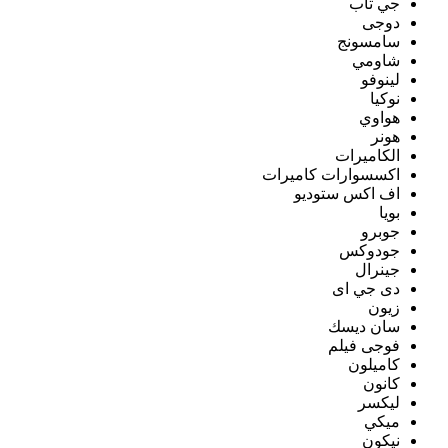
جي تاب
دوجى
سامسونج
شاومي
لينوفو
نوكيا
هواوي
هونر
الكاميرات
اكسسوارات كاميرات
اف اكس ستوديو
بويا
جوبرو
جودوكس
جينرال
دى جي اى
زيون
سان ديسك
فوجى فيلم
كاميلون
كانون
ليكسر
ميكي
نيكون