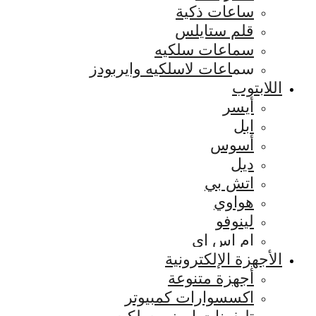
ساعات ذكية
قلم ستايلس
سماعات سلكيه
سماعات لاسلكيه وايربودز
اللابتوب
أيسر
ابل
أسوس
ديل
اتش بي
هواوي
لينوفو
ام اس اي
الأجهزة الإلكترونية
أجهزة متنوعة
اكسسوارات كمبيوتر