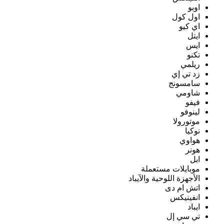
اوبو
اول كول
اي كيو
ايتل
ايس
تكنو
ريلمي
زد تي إي
سامسونج
شاومي
فيفو
لينوفو
موتورولا
نوكيا
هواوي
هونر
ابل
موبايلات مستعملة
الأجهزة اللوحية والآيباد
اتش ام دى
انفينيكس
ايباد
تي سي إل