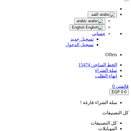
اللغة
arabic
English
حسابي
تسجيل جديد
تسجيل الدخول
Offers
الخط الساخن 15474
سلة الشراء
إنهاء الطلب
قائمتى
0
0 EGP
0
سلة الشراء فارغة !
كل التصنيفات
كل التصنيفات
الموبايلات