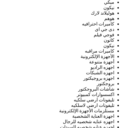
ميكي
نيكون
هوليلاند لارك
هوهم
كاميرات احترافيه
دى جي اى
فوجي فيلم
كانون
نيكون
كاميرات مراقبه
الأجهزة الإلكترونية
أجهزة متنوعة
اجهزه الراديو
اجهزه الشبكات
اجهزه بروجيكتور
بروجكتور
شاشات البروجكتور
اكسسوارات كمبيوتر
تليفونات ارضي سلكيه
تليفونات ارضي لاسلكيه
مستلزمات الأجهزة الإلكترونية
اجهزة العناية الشخصية
اجهزه عنايه شخصيه للرجال
اجهزه عنايه شخصيه للسيدات