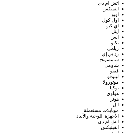
اتش ام دى
انفينكس
اوبو
اول كول
اي كيو
ايتل
ايس
تكنو
ريلمي
زد تي إي
سامسونج
شاومي
فيفو
لينوفو
موتورولا
نوكيا
هواوي
هونر
ابل
موبايلات مستعملة
الأجهزة اللوحية والآيباد
اتش ام دى
انفينيكس
ايباد