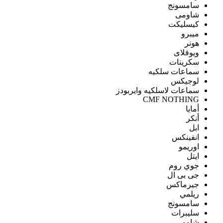
سامسونج
شاومى
كيسليكت
ميبرو
هونر
ويوفلاى
سكرينات
سماعات سلكيه
لوجيكس
سماعات لاسلكيه وايربودز
CMF NOTHING
أمايا
أنكر
ابل
انفينكس
اوريمو
ايتل
جوي روم
جى بى ال
جيرماكس
ريلمي
سامسونج
سليبرات
شاومى