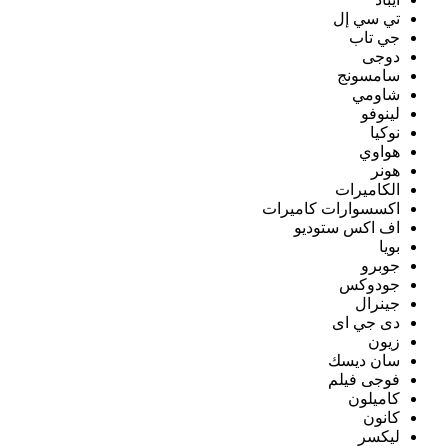
تي سي إل
جي تاب
دوجى
سامسونج
شاومي
لينوفو
نوكيا
هواوي
هونر
الكاميرات
اكسسوارات كاميرات
اف اكس ستوديو
بويا
جوبرو
جودوكس
جينرال
دى جي اى
زيون
سان ديسك
فوجى فيلم
كاميلون
كانون
ليكسر