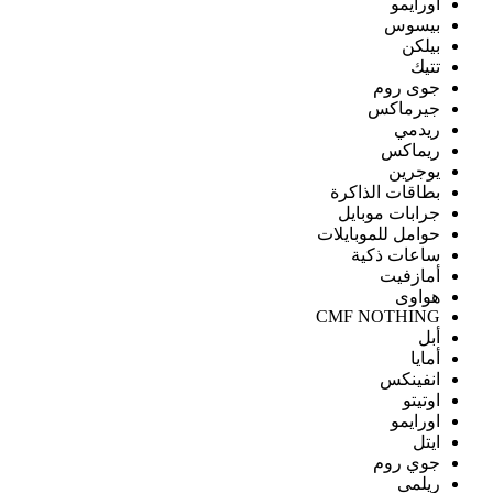
اورايمو
بيسوس
بيلكن
تتيك
جوى روم
جيرماكس
ريدمي
ريماكس
يوجرين
بطاقات الذاكرة
جرابات موبايل
حوامل للموبايلات
ساعات ذكية
أمازفيت
هواوى
CMF NOTHING
أبل
أمايا
انفينكس
اوتيتو
اورايمو
ايتل
جوي روم
ريلمى