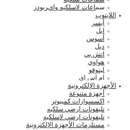
سماعات لاسلكيه وايربودز
اللابتوب
أيسر
ابل
أسوس
ديل
اتش بي
هواوي
لينوفو
ام اس اي
الأجهزة الإلكترونية
أجهزة متنوعة
اكسسوارات كمبيوتر
تليفونات ارضي سلكيه
تليفونات ارضي لاسلكيه
مستلزمات الأجهزة الإلكترونية