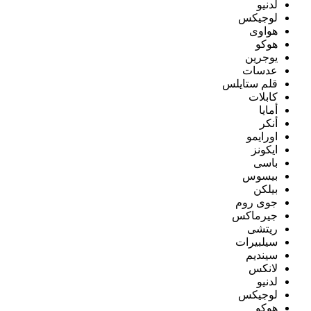
لدنيو
لوجيكس
هواوى
هوكو
يوجرين
عدسات
قلم ستايلس
كابلات
أمايا
أنكر
اورايمو
ايكونز
باسى
بيسوس
بيلكن
جوى روم
جيرماكس
ريتشى
سيلبيرات
سينديم
لانكس
لدنيو
لوجيكس
هوكو