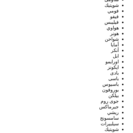
شويتيك
فومي
فيفو
فيليبس
هواوي
هونر
شواحن
أمايا
أنكر
ابل
اورايمو
ايكونز
بادى
باسى
باسيوس
بوروفون
بيلكن
جوى روم
جيرماكس
ريشي
سامسونج
سيلبيرات
شويتيك