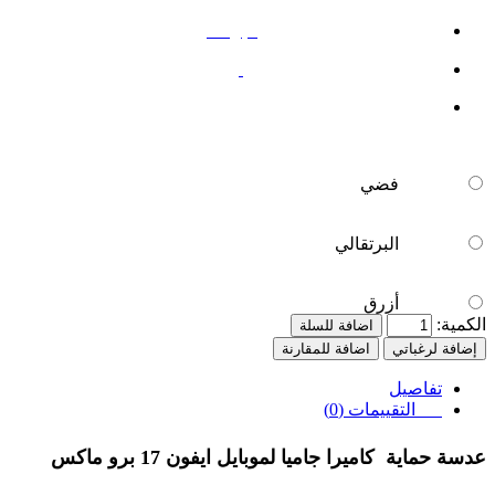
البرتقالي
أزرق
فضي
البرتقالي
أزرق
الكمية:
اضافة للسلة
إضافة لرغباتي
اضافة للمقارنة
تفاصيل
التقييمات (0)
عدسة حماية
كاميرا
جاميا
لموبايل ايفون 17 برو ماكس