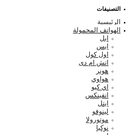
التصنيفات
الرئيسية
الهواتف المحمولة
ابل
ايس
اول كول
اتش ام دى
هونر
هواوي
اي كيو
انفينكس
ايتل
لينوفو
موتورولا
نوكيا