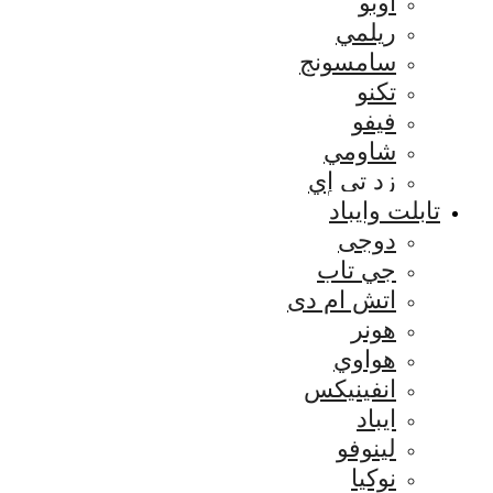
اوبو
ريلمي
سامسونج
تكنو
فيفو
شاومي
زد تي إي
تابلت وايباد
دوجى
جي تاب
اتش ام دى
هونر
هواوي
انفينيكس
ايباد
لينوفو
نوكيا