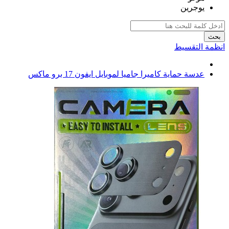
يوجرين
بحث
انظمة التقسيط
عدسة حماية كاميرا جاميا لموبايل ايفون 17 برو ماكس