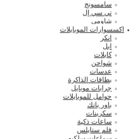
سامسونج
تي سي إل
شاومي
اكسسوارات الموبايلات
انكر
ابل
كابلات
شواحن
عدسات
بطاقات الذاكرة
جرابات موبايل
حوامل للموبايلات
باور بانك
سكرينات
ساعات ذكية
قلم ستايلس
سماعات سلكيه