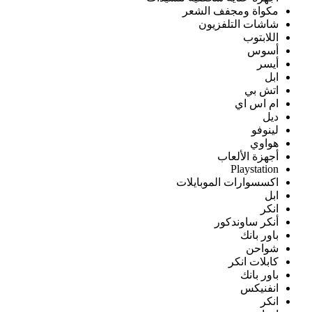
مكواة ومجفف الشعر
شاشات التلفزيون
اللابتوب
أسوس
أيسر
ابل
اتش بي
ام اس اي
ديل
لينوفو
هواوي
أجهزة الألعاب
Playstation
اكسسوارات الموبايلات
ابل
انكر
أنكر ساوندكور
باور بانك
شواحن
كابلات انكر
باور بانك
انفنيكس
انكر