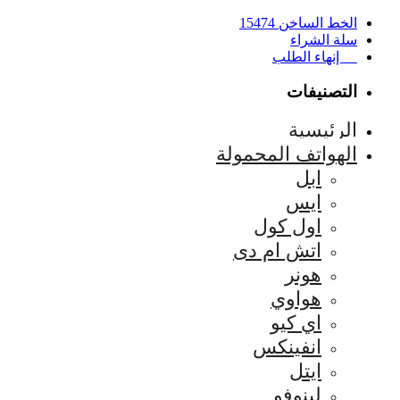
الخط الساخن 15474
سلة الشراء
إنهاء الطلب
التصنيفات
الرئيسية
الهواتف المحمولة
ابل
ايس
اول كول
اتش ام دى
هونر
هواوي
اي كيو
انفينكس
ايتل
لينوفو