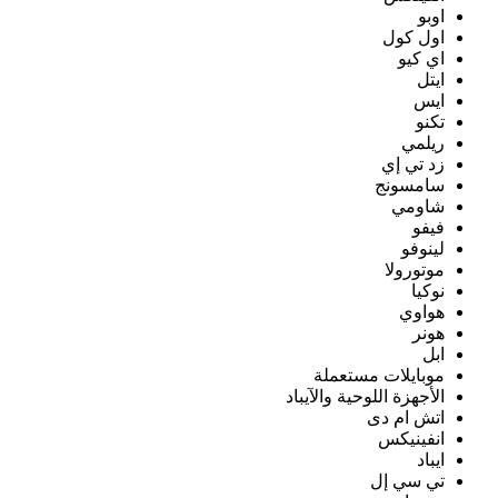
اوبو
اول كول
اي كيو
ايتل
ايس
تكنو
ريلمي
زد تي إي
سامسونج
شاومي
فيفو
لينوفو
موتورولا
نوكيا
هواوي
هونر
ابل
موبايلات مستعملة
الأجهزة اللوحية والآيباد
اتش ام دى
انفينيكس
ايباد
تي سي إل