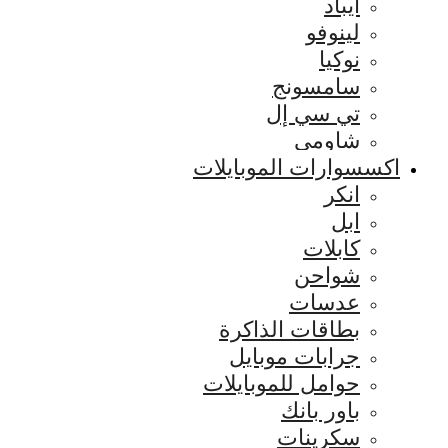
ايباد
لينوفو
نوكيا
سامسونج
تي سي إل
شاومي
اكسسوارات الموبايلات
انكر
ابل
كابلات
شواحن
عدسات
بطاقات الذاكرة
جرابات موبايل
حوامل للموبايلات
باور بانك
سكرينات