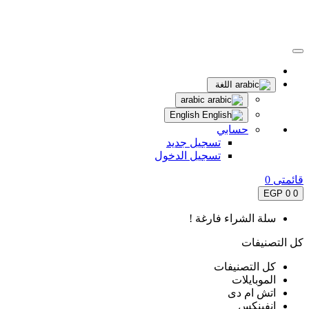
اللغة
arabic
English
حسابي
تسجيل جديد
تسجيل الدخول
قائمتى
0
0 EGP
0
سلة الشراء فارغة !
كل التصنيفات
كل التصنيفات
الموبايلات
اتش ام دى
انفينكس