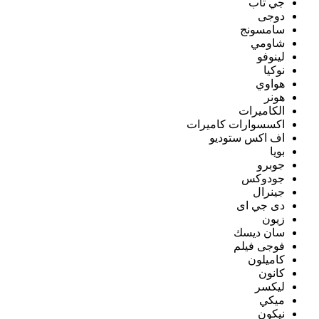
جي تاب
دوجى
سامسونج
شاومي
لينوفو
نوكيا
هواوي
هونر
الكاميرات
اكسسوارات كاميرات
اف اكس ستوديو
بويا
جوبرو
جودوكس
جينرال
دى جي اى
زيون
سان ديسك
فوجى فيلم
كاميلون
كانون
ليكسر
ميكي
نيكون