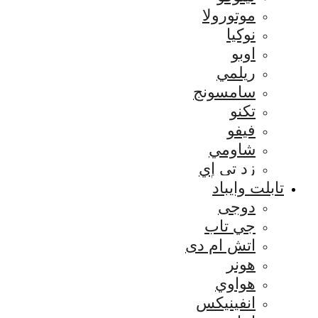
موتورولا
نوكيا
اوبو
ريلمي
سامسونج
تكنو
فيفو
شاومي
زد تي إي
تابلت وايباد
دوجى
جي تاب
اتش ام دى
هونر
هواوي
انفينيكس