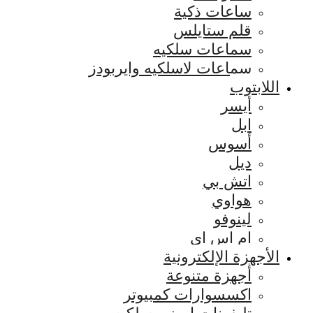
ساعات ذكية
قلم ستايلس
سماعات سلكيه
سماعات لاسلكيه وايربودز
اللابتوب
أيسر
ابل
أسوس
ديل
اتش بي
هواوي
لينوفو
ام اس اي
الأجهزة الإلكترونية
أجهزة متنوعة
اكسسوارات كمبيوتر