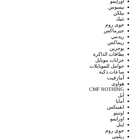
اورايمو
بيسوس
بيلكن
تتيك
جوى روم
جيرماكس
ريدمي
ريماكس
يوجرين
بطاقات الذاكرة
جرابات موبايل
حوامل للموبايلات
ساعات ذكية
أمازفيت
هواوى
CMF NOTHING
أبل
أمايا
انفينكس
اوتيتو
اورايمو
ايتل
جوي روم
ريلمى