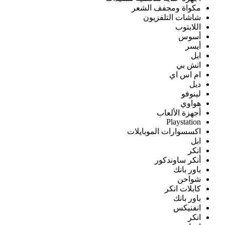
مكواة ومجفف الشعر
شاشات التلفزيون
اللابتوب
أسوس
أيسر
ابل
اتش بي
ام اس اي
ديل
لينوفو
هواوي
أجهزة الألعاب
Playstation
اكسسوارات الموبايلات
ابل
انكر
أنكر ساوندكور
باور بانك
شواحن
كابلات انكر
باور بانك
انفنيكس
انكر