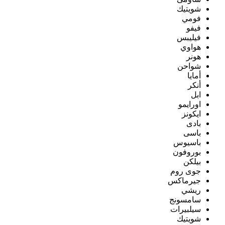
شويتيك
فومي
فيفو
فيليبس
هواوي
هونر
شواحن
أمايا
أنكر
ابل
اورايمو
ايكونز
بادى
باسى
باسيوس
بوروفون
بيلكن
جوى روم
جيرماكس
ريشي
سامسونج
سيلبيرات
شويتيك