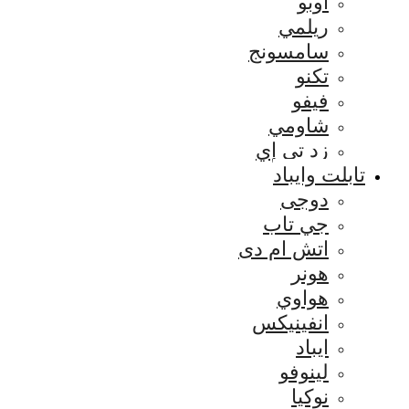
اوبو
ريلمي
سامسونج
تكنو
فيفو
شاومي
زد تي إي
تابلت وايباد
دوجى
جي تاب
اتش ام دى
هونر
هواوي
انفينيكس
ايباد
لينوفو
نوكيا