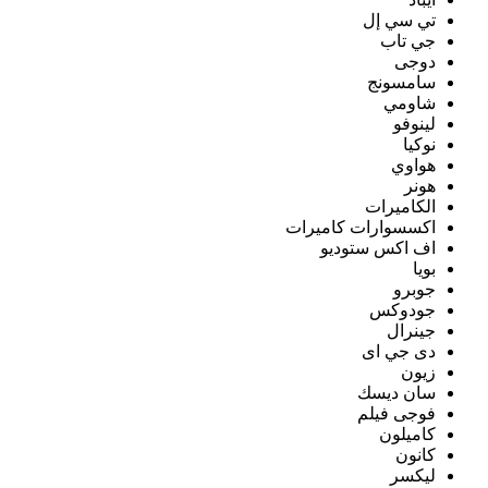
تي سي إل
جي تاب
دوجى
سامسونج
شاومي
لينوفو
نوكيا
هواوي
هونر
الكاميرات
اكسسوارات كاميرات
اف اكس ستوديو
بويا
جوبرو
جودوكس
جينرال
دى جي اى
زيون
سان ديسك
فوجى فيلم
كاميلون
كانون
ليكسر