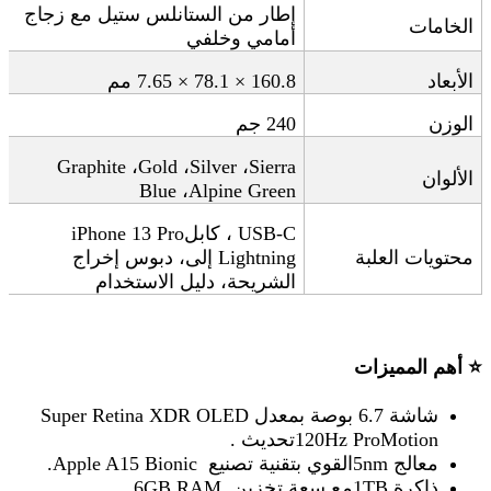
إطار من الستانلس ستيل مع زجاج
الخامات
أمامي وخلفي
الأبعاد
160.8 × 78.1 × 7.65
مم
الوزن
240
جم
Graphite
،
Gold
،
Silver
،
Sierra
الألوان
Blue
،
Alpine Green
USB-C
، كابل
iPhone 13 Pro
محتويات العلبة
Lightning
إلى
، دبوس إخراج
الشريحة، دليل الاستخدام
⭐
أهم المميزات
شاشة
6.7
بوصة
بمعدل
Super Retina XDR OLED
120Hz ProMotion.
تحديث
معالج
5nm.
القوي بتقنية تصنيع
Apple A15 Bionic
ذاكرة
1TB.
مع سعة تخزين
6GB RAM