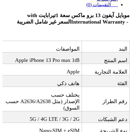
التقييمات (0)
موبايل آيفون 13 برو ماكس سعة 1تيرابايت
with
International Warranty -
السعر غير شامل الضريبة
البند
المواصفات
Apple iPhone 13 Pro max 1tB
اسم المنتج
Apple
العلامة التجارية
الفئة
هاتف ذكي
يختلف حسب
رقم الطراز
الإصدار
(
مثل
A2636/A2638
حسب
السوق
)
5G / 4G LTE / 3G / 2G
دعم الشبكات
Nano-SIM + eSIM
نوع الشريحة