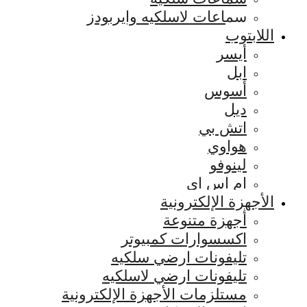
سماعات لاسلكيه وايربودز
اللابتوب
أيسر
ابل
أسوس
ديل
اتش بي
هواوي
لينوفو
ام اس اي
الأجهزة الإلكترونية
أجهزة متنوعة
اكسسوارات كمبيوتر
تليفونات ارضي سلكيه
تليفونات ارضي لاسلكيه
مستلزمات الأجهزة الإلكترونية