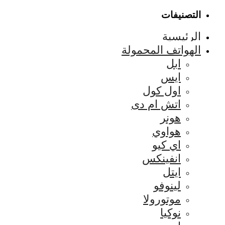
التصنيفات
الرئيسية
الهواتف المحمولة
ابل
ايس
اول كول
اتش ام دى
هونر
هواوي
اي كيو
انفينكس
ايتل
لينوفو
موتورولا
نوكيا