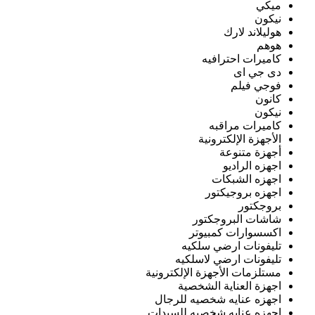
ميكي
نيكون
هوليلاند لارك
هوهم
كاميرات احترافيه
دى جي اى
فوجي فيلم
كانون
نيكون
كاميرات مراقبه
الأجهزة الإلكترونية
أجهزة متنوعة
اجهزه الراديو
اجهزه الشبكات
اجهزه بروجيكتور
بروجكتور
شاشات البروجكتور
اكسسوارات كمبيوتر
تليفونات ارضي سلكيه
تليفونات ارضي لاسلكيه
مستلزمات الأجهزة الإلكترونية
اجهزة العناية الشخصية
اجهزه عنايه شخصيه للرجال
اجهزه عنايه شخصيه للسيدات