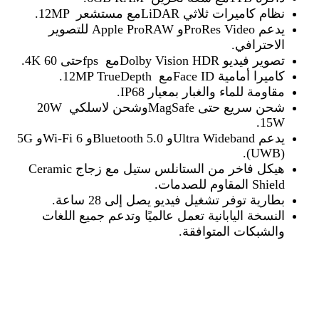
نظام كاميرات ثلاثي
LiDAR.
مع مستشعر
12MP
يدعم
ProRes Video
و
Apple ProRAW
للتصوير
الاحترافي
.
تصوير فيديو
Dolby Vision HDR.
مع
fps
حتى 60
4K
كاميرا أمامية
Face ID.
مع
12MP TrueDepth
مقاومة للماء والغبار بمعيار
IP68.
شحن سريع حتى
MagSafe
وشحن لاسلكي
20W
15W.
يدعم
Ultra Wideband
و
Bluetooth 5.0
و
Wi-Fi 6
و
5G
(UWB).
هيكل فاخر من الستانلس ستيل مع زجاج
Ceramic
Shield
المقاوم للصدمات
.
بطارية توفر تشغيل فيديو يصل إلى
28
ساعة
.
النسخة اليابانية تعمل عالميًا وتدعم جميع اللغات
والشبكات المتوافقة
.