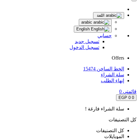
اللغة
arabic
English
حسابي
تسجيل جديد
تسجيل الدخول
Offers
الخط الساخن 15474
سلة الشراء
إنهاء الطلب
قائمتى
0
0 EGP
0
سلة الشراء فارغة !
كل التصنيفات
كل التصنيفات
الموبايلات