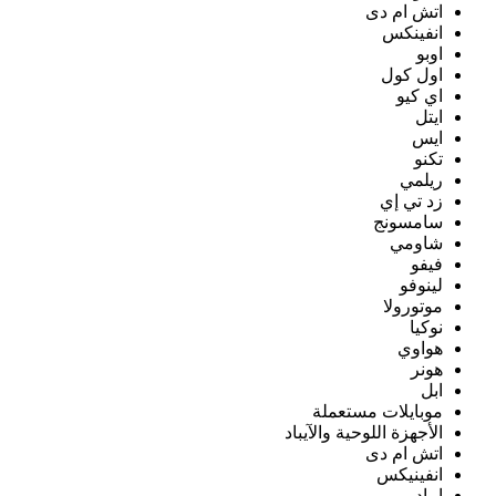
اتش ام دى
انفينكس
اوبو
اول كول
اي كيو
ايتل
ايس
تكنو
ريلمي
زد تي إي
سامسونج
شاومي
فيفو
لينوفو
موتورولا
نوكيا
هواوي
هونر
ابل
موبايلات مستعملة
الأجهزة اللوحية والآيباد
اتش ام دى
انفينيكس
ايباد