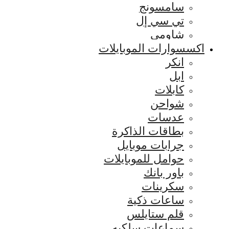
سامسونج
تي سي إل
شاومي
اكسسوارات الموبايلات
انكر
ابل
كابلات
شواحن
عدسات
بطاقات الذاكرة
جرابات موبايل
حوامل للموبايلات
باور بانك
سكرينات
ساعات ذكية
قلم ستايلس
سماعات سلكيه