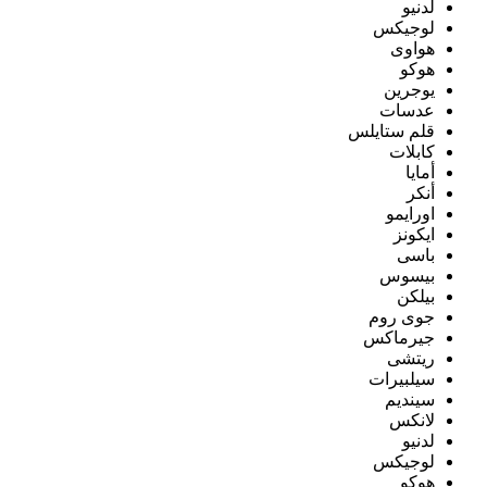
لدنيو
لوجيكس
هواوى
هوكو
يوجرين
عدسات
قلم ستايلس
كابلات
أمايا
أنكر
اورايمو
ايكونز
باسى
بيسوس
بيلكن
جوى روم
جيرماكس
ريتشى
سيلبيرات
سينديم
لانكس
لدنيو
لوجيكس
هوكو