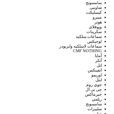
سامسونج
شاومى
كيسليكت
ميبرو
هونر
ويوفلاى
سكرينات
سماعات سلكيه
لوجيكس
سماعات لاسلكيه وايربودز
CMF NOTHING
أمايا
أنكر
ابل
انفينكس
اوريمو
ايتل
جوي روم
جى بى ال
جيرماكس
ريلمي
سامسونج
سليبرات
شاومى