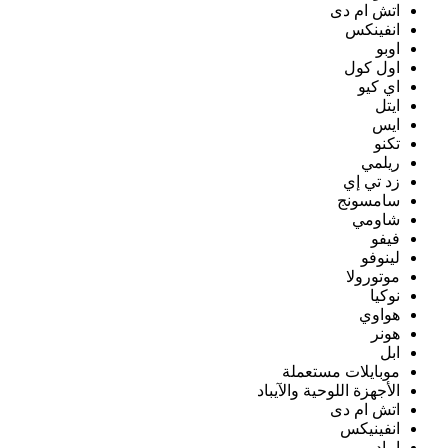
اتش ام دى
انفينكس
اوبو
اول كول
اي كيو
ايتل
ايس
تكنو
ريلمي
زد تي إي
سامسونج
شاومي
فيفو
لينوفو
موتورولا
نوكيا
هواوي
هونر
ابل
موبايلات مستعملة
الأجهزة اللوحية والآيباد
اتش ام دى
انفينيكس
ايباد