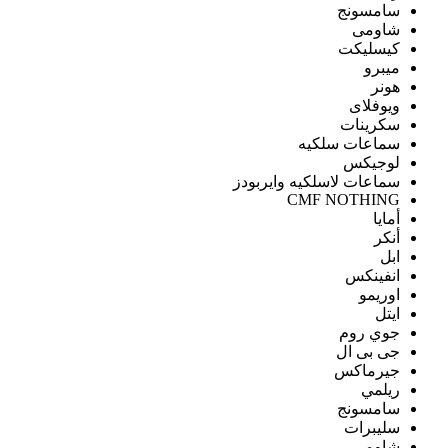
سامسونج
شاومى
كيسليكت
ميبرو
هونر
ويوفلاى
سكرينات
سماعات سلكيه
لوجيكس
سماعات لاسلكيه وايربودز
CMF NOTHING
أمايا
أنكر
ابل
انفينكس
اوريمو
ايتل
جوي روم
جى بى ال
جيرماكس
ريلمي
سامسونج
سليبرات
شاومى