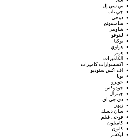
تي سي إل
جي تاب
دوجى
سامسونج
شاومي
لينوفو
نوكيا
هواوي
هونر
الكاميرات
اكسسوارات كاميرات
اف اكس ستوديو
بويا
جوبرو
جودوكس
جينرال
دى جي اى
زيون
سان ديسك
فوجى فيلم
كاميلون
كانون
ليكسر