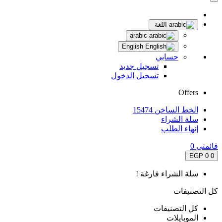
اللغة
arabic
English
حسابي
تسجيل جديد
تسجيل الدخول
Offers
الخط الساخن 15474
سلة الشراء
إنهاء الطلب
قائمتى
0
0 EGP
0
سلة الشراء فارغة !
كل التصنيفات
كل التصنيفات
الموبايلات