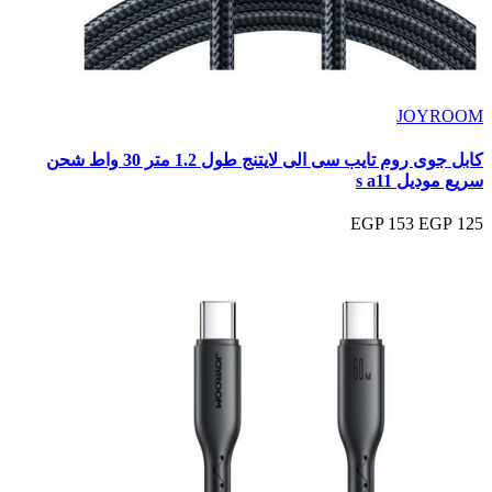
JOYROOM
كابل جوى روم تايب سى الى لايتنج طول 1.2 متر 30 واط شحن
سريع موديل s a11
153 EGP
125 EGP