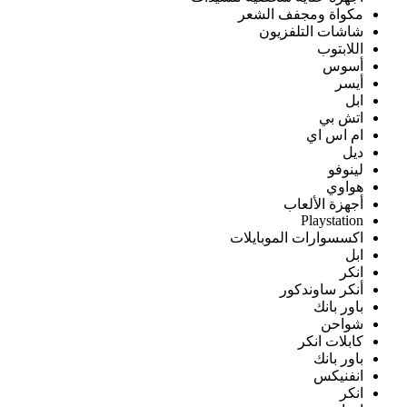
مكواة ومجفف الشعر
شاشات التلفزيون
اللابتوب
أسوس
أيسر
ابل
اتش بي
ام اس اي
ديل
لينوفو
هواوي
أجهزة الألعاب
Playstation
اكسسوارات الموبايلات
ابل
انكر
أنكر ساوندكور
باور بانك
شواحن
كابلات انكر
باور بانك
انفنيكس
انكر