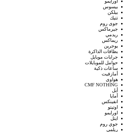
اورايمو
بيسوس
بيلكن
تتيك
جوى روم
جيرماكس
ريدمي
ريماكس
يوجرين
بطاقات الذاكرة
جرابات موبايل
حوامل للموبايلات
ساعات ذكية
أمازفيت
هواوى
CMF NOTHING
أبل
أمايا
انفينكس
اوتيتو
اورايمو
ايتل
جوي روم
ريلمى