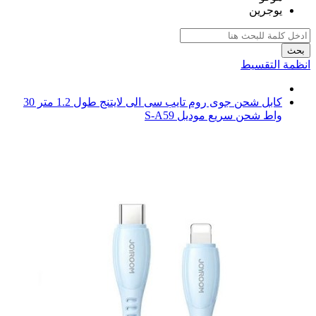
يوجرين
بحث
انظمة التقسيط
كابل شحن جوى روم تايب سى الى لايتنج طول 1.2 متر 30
واط شحن سريع موديل S-A59