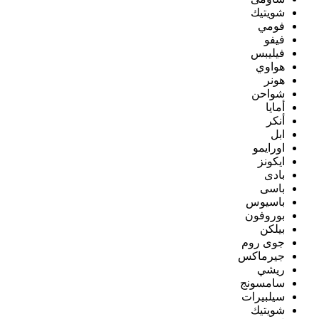
شويتيك
فومي
فيفو
فيليبس
هواوي
هونر
شواحن
أمايا
أنكر
ابل
اورايمو
ايكونز
بادى
باسى
باسيوس
بوروفون
بيلكن
جوى روم
جيرماكس
ريشي
سامسونج
سيلبيرات
شويتيك