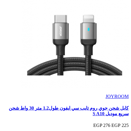
JOYROOM
كابل شحن جوي روم تايب سي ايفون طول1.2 متر 30 واط شحن
سريع موديل S A10
276 EGP
225 EGP