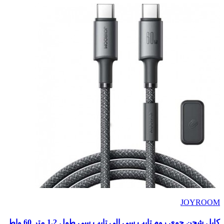
JOYROOM
كابل شحن جوى روم تايب سى الى تايب سى طول 1.2 متر 60 واط