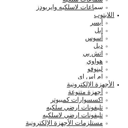
سماعات لاسلكيه وايربودز
اللابتوب
أيسر
ابل
أسوس
ديل
اتش بي
هواوي
لينوفو
ام اس اي
الأجهزة الإلكترونية
أجهزة متنوعة
اكسسوارات كمبيوتر
تليفونات ارضي سلكيه
تليفونات ارضي لاسلكيه
مستلزمات الأجهزة الإلكترونية