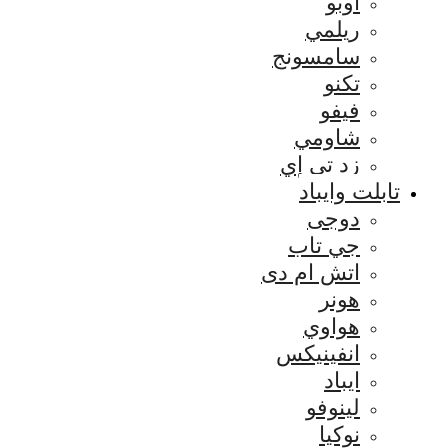
اوبو
ريلمي
سامسونج
تكنو
فيفو
شاومي
زد تي إي
تابلت وايباد
دوجى
جي تاب
اتش ام دى
هونر
هواوي
انفينيكس
ايباد
لينوفو
نوكيا