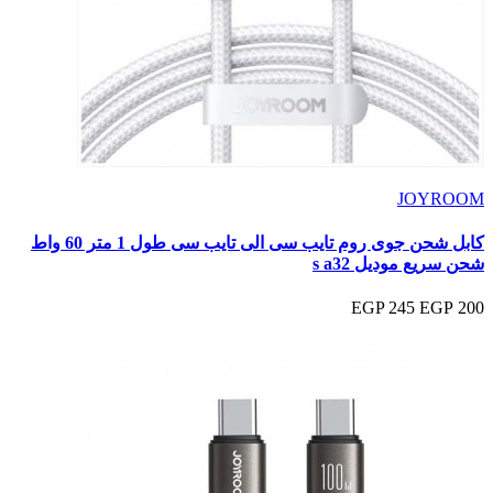
JOYROOM
كابل شحن جوى روم تايب سى الى تايب سى طول 1 متر 60 واط
شحن سريع موديل s a32
245 EGP
200 EGP