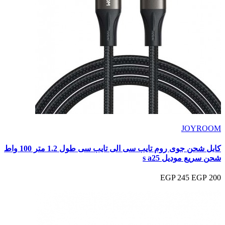
JOYROOM
كابل شحن جوى روم تايب سى الى تايب سى طول 1.2 متر 100 واط
شحن سريع موديل s a25
245 EGP
200 EGP