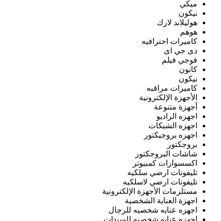
ميكي
نيكون
هوليلاند لارك
هوهم
كاميرات احترافيه
دى جي اى
فوجي فيلم
كانون
نيكون
كاميرات مراقبه
الأجهزة الإلكترونية
أجهزة متنوعة
اجهزه الراديو
اجهزه الشبكات
اجهزه بروجيكتور
بروجكتور
شاشات البروجكتور
اكسسوارات كمبيوتر
تليفونات ارضي سلكيه
تليفونات ارضي لاسلكيه
مستلزمات الأجهزة الإلكترونية
اجهزة العناية الشخصية
اجهزه عنايه شخصيه للرجال
اجهزه عنايه شخصيه للسيدات