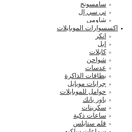
سامسونج
تي سي إل
شاومي
اكسسوارات الموبايلات
انكر
ابل
كابلات
شواحن
عدسات
بطاقات الذاكرة
جرابات موبايل
حوامل للموبايلات
باور بانك
سكرينات
ساعات ذكية
قلم ستايلس
سماعات سلكيه