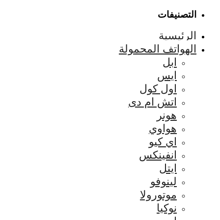
التصنيفات
الرئيسية
الهواتف المحمولة
ابل
ايس
اول كول
اتش ام دى
هونر
هواوي
اي كيو
انفينكس
ايتل
لينوفو
موتورولا
نوكيا