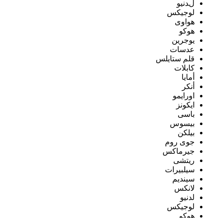
لدنيو
لوجيكس
هواوى
هوكو
يوجرين
عدسات
قلم ستايلس
كابلات
أمايا
أنكر
اورايمو
ايكونز
باسى
بيسوس
بيلكن
جوى روم
جيرماكس
ريتشى
سيلبيرات
سينديم
لانكس
لدنيو
لوجيكس
هوكو