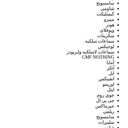
سامسونج
شاومى
كيسليكت
ميبرو
هونر
ويوفلاى
سكرينات
سماعات سلكيه
لوجيكس
سماعات لاسلكيه وايربودز
CMF NOTHING
أمايا
أنكر
ابل
انفينكس
اوريمو
ايتل
جوي روم
جى بى ال
جيرماكس
ريلمي
سامسونج
سليبرات
شاومى