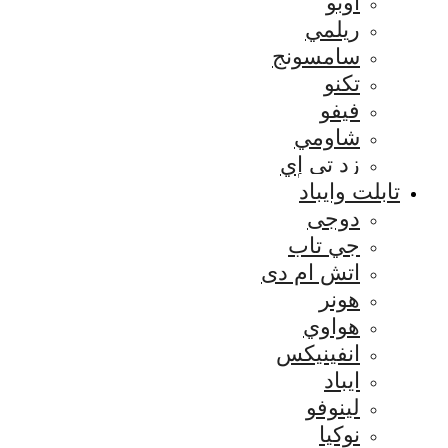
اوبو
ريلمي
سامسونج
تكنو
فيفو
شاومي
زد تي إي
تابلت وايباد
دوجى
جي تاب
اتش ام دى
هونر
هواوي
انفينيكس
ايباد
لينوفو
نوكيا