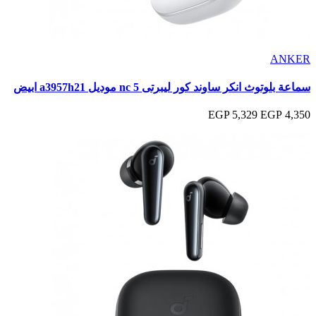
ANKER
سماعة بلوتوث انكر ساوند كور ليبرتى 5 nc موديل a3957h21 ابيض
5,329 EGP
4,350 EGP