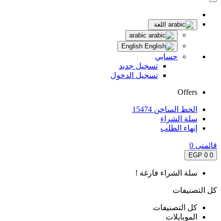
اللغة
arabic
English
حسابي
تسجيل جديد
تسجيل الدخول
Offers
الخط الساخن 15474
سلة الشراء
إنهاء الطلب
قائمتى
0
0 EGP
0
سلة الشراء فارغة !
كل التصنيفات
كل التصنيفات
الموبايلات