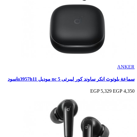
ANKER
سماعة بلوتوث انكر ساوند كور ليبرتى 5 nc موديل a3957h11اسود
5,329 EGP
4,350 EGP