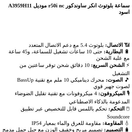
سماعة بلوتوث انكر ساوندكور
r50i nc
موديل
A3959H11
اسود
📶
الاتصال:
بلوتوث 5.4 مع دعم الاتصال المتعدد
🔋
البطارية:
حتى 10 ساعات تشغيل للسماعة، و45 ساعة
مع علبة الشحن
⚡
الشحن السريع:
10 دقائق شحن توفر ساعتين من
التشغيل
🎵
الصوت:
محرك ديناميكي 10 ملم مع تقنية BassUp
لصوت جهير قوي
🎙️
الميكروفون:
4 ميكروفونات مع تقنية تقليل الضوضاء
المدعومة بالذكاء الاصطناعي
🖱️
التحكم:
تحكم باللمس قابل للتخصيص عبر تطبيق
Soundcore
💧
المقاومة:
مقاومة للعرق والماء بمعيار IP54
🧳
التصميم:
تصميم مريح وخفيف الوزن مع حبل حمل مدمج