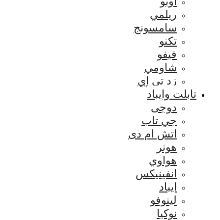
اوبو
ريلمي
سامسونج
تكنو
فيفو
شاومي
زد تي إي
تابلت وايباد
دوجى
جي تاب
اتش ام دى
هونر
هواوي
انفينيكس
ايباد
لينوفو
نوكيا