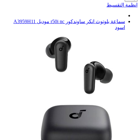
انظمة التقسيط
سماعة بلوتوث انكر ساوندكور r50i nc موديل A3959H11
اسود