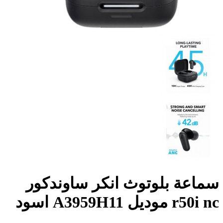
سماعة بلوتوث انكر ساوندكور
r50i nc موديل A3959H11 اسود