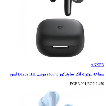
ANKER
سماعة بلوتوث انكر ساوندكور r60i nc موديل D1202 H11 اسود
3,001 EGP
2,450 EGP