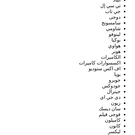
تي سي إل
جي تاب
دوجى
سامسونج
شاومي
لينوفو
نوكيا
هواوي
هونر
الكاميرات
اكسسوارات كاميرات
اف اكس ستوديو
بويا
جوبرو
جودوكس
جينرال
دى جي اى
زيون
سان ديسك
فوجى فيلم
كاميلون
كانون
ليكسر