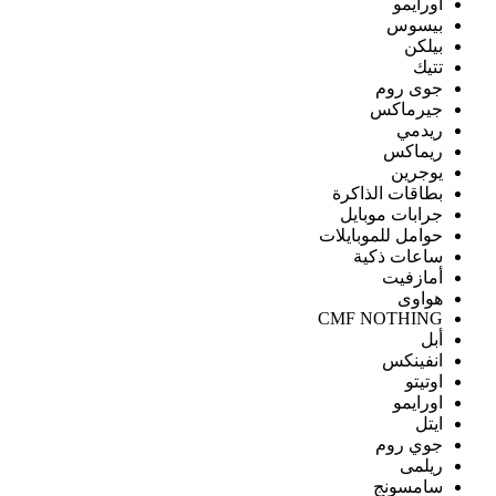
اورايمو
بيسوس
بيلكن
تتيك
جوى روم
جيرماكس
ريدمي
ريماكس
يوجرين
بطاقات الذاكرة
جرابات موبايل
حوامل للموبايلات
ساعات ذكية
أمازفيت
هواوى
CMF NOTHING
أبل
انفينكس
اوتيتو
اورايمو
ايتل
جوي روم
ريلمى
سامسونج