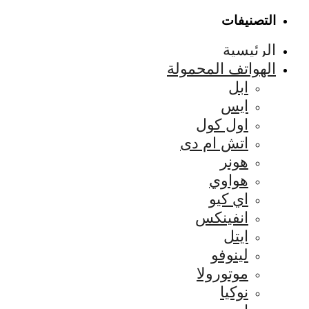
التصنيفات
الرئيسية
الهواتف المحمولة
ابل
ايس
اول كول
اتش ام دى
هونر
هواوي
اي كيو
انفينكس
ايتل
لينوفو
موتورولا
نوكيا