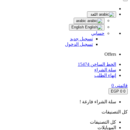
اللغة
arabic
English
حسابي
تسجيل جديد
تسجيل الدخول
Offers
الخط الساخن 15474
سلة الشراء
إنهاء الطلب
قائمتى
0
0 EGP
0
سلة الشراء فارغة !
كل التصنيفات
كل التصنيفات
الموبايلات