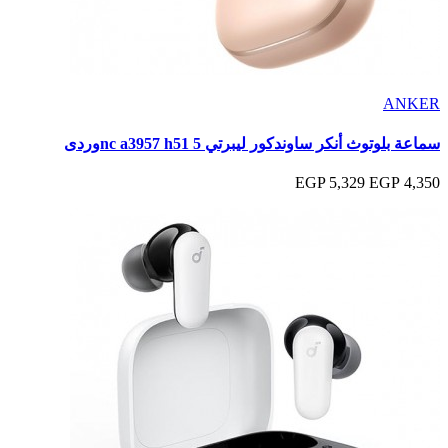
ANKER
سماعة بلوتوث أنكر ساوندكور ليبرتي 5 nc a3957 h51وردى
5,329 EGP
4,350 EGP