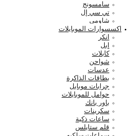
سامسونج
تي سي إل
شاومي
اكسسوارات الموبايلات
انكر
ابل
كابلات
شواحن
عدسات
بطاقات الذاكرة
جرابات موبايل
حوامل للموبايلات
باور بانك
سكرينات
ساعات ذكية
قلم ستايلس
سماعات سلكيه