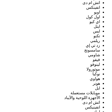
اتش ام دى
انفينكس
اوبو
اول كول
اي كيو
ايتل
ايس
تكنو
ريلمي
زد تي إي
سامسونج
شاومي
فيفو
لينوفو
موتورولا
نوكيا
هواوي
هونر
ابل
موبايلات مستعملة
الأجهزة اللوحية والآيباد
اتش ام دى
انفينيكس
ايباد