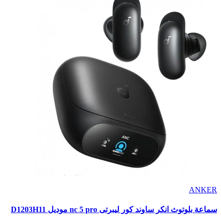
ANKER
سماعة بلوتوث انكر ساوند كور ليبرتى nc 5 pro موديل D1203H11