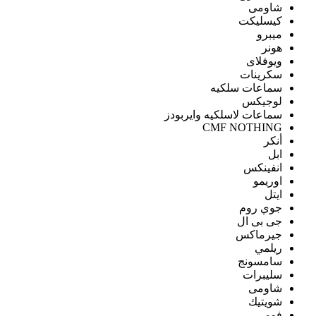
شاومى
كيسليكت
ميبرو
هونر
ويوفلاى
سكرينات
سماعات سلكيه
لوجيكس
سماعات لاسلكيه وايربودز
CMF NOTHING
أنكر
ابل
انفينكس
اوريمو
ايتل
جوي روم
جى بى ال
جيرماكس
ريلمي
سامسونج
سليبرات
شاومى
شويتيك
فومي