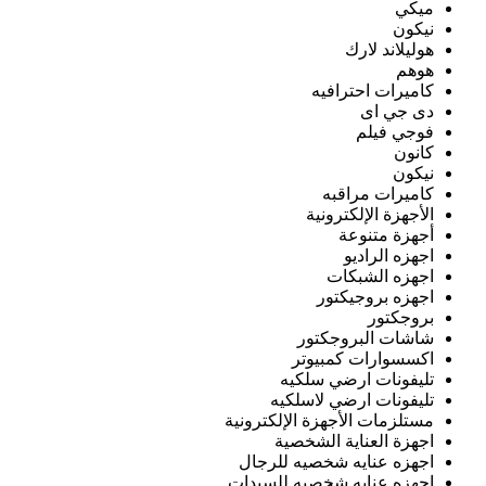
ميكي
نيكون
هوليلاند لارك
هوهم
كاميرات احترافيه
دى جي اى
فوجي فيلم
كانون
نيكون
كاميرات مراقبه
الأجهزة الإلكترونية
أجهزة متنوعة
اجهزه الراديو
اجهزه الشبكات
اجهزه بروجيكتور
بروجكتور
شاشات البروجكتور
اكسسوارات كمبيوتر
تليفونات ارضي سلكيه
تليفونات ارضي لاسلكيه
مستلزمات الأجهزة الإلكترونية
اجهزة العناية الشخصية
اجهزه عنايه شخصيه للرجال
اجهزه عنايه شخصيه للسيدات