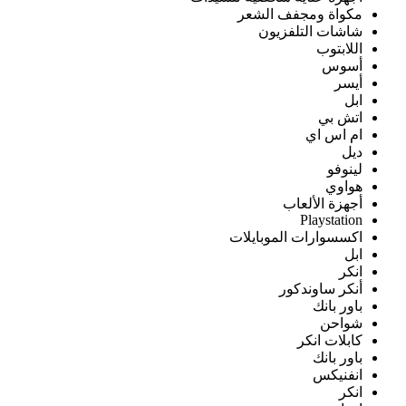
مكواة ومجفف الشعر
شاشات التلفزيون
اللابتوب
أسوس
أيسر
ابل
اتش بي
ام اس اي
ديل
لينوفو
هواوي
أجهزة الألعاب
Playstation
اكسسوارات الموبايلات
ابل
انكر
أنكر ساوندكور
باور بانك
شواحن
كابلات انكر
باور بانك
انفنيكس
انكر