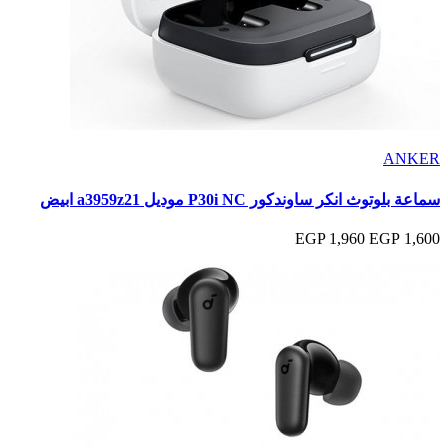
ANKER
سماعة بلوتوث انكر ساوندكور P30i NC موديل a3959z21 ابيض
1,960 EGP
1,600 EGP