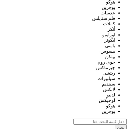
هوكو
يوجرين
عدسات
قلم ستايلس
كابلات
أنكر
اورايمو
ايكونز
باسى
بيسوس
بيلكن
جوى روم
جيرماكس
ريتشى
سيلبيرات
سينديم
لانكس
لدنيو
لوجيكس
هوكو
يوجرين
بحث