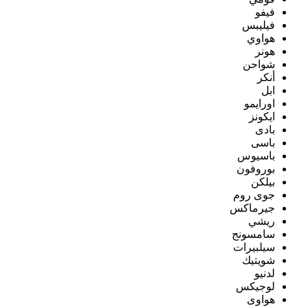
فيفو
فيليبس
هواوي
هونر
شواحن
أنكر
ابل
اورايمو
ايكونز
بادى
باسى
باسيوس
بوروفون
بيلكن
جوى روم
جيرماكس
ريشي
سامسونج
سيلبيرات
شويتيك
لدنيو
لوجيكس
هواوى