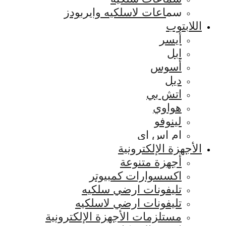
سماعات لاسلكيه وايربودز
اللابتوب
أيسر
ابل
أسوس
ديل
اتش بي
هواوي
لينوفو
ام اس اي
الأجهزة الإلكترونية
أجهزة متنوعة
اكسسوارات كمبيوتر
تليفونات ارضي سلكيه
تليفونات ارضي لاسلكيه
مستلزمات الأجهزة الإلكترونية