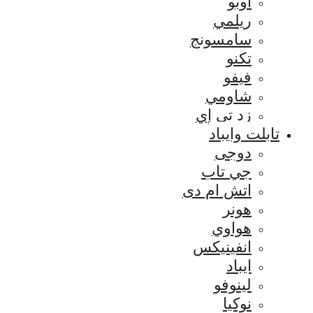
اوبو
ريلمي
سامسونج
تكنو
فيفو
شاومي
زد تي إي
تابلت وايباد
دوجى
جي تاب
اتش ام دى
هونر
هواوي
انفينيكس
ايباد
لينوفو
نوكيا