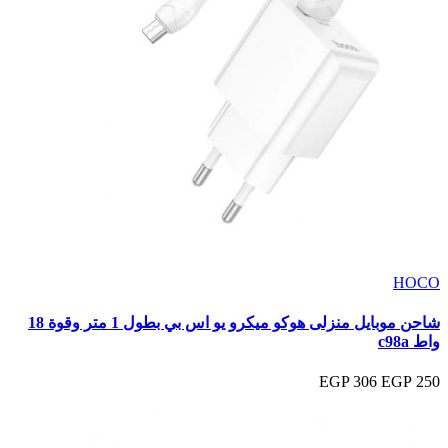
HOCO
شاحن موبايل منزلى هوكو ميكرو يو اس بي بطول 1 متر وقوة 18
واط c98a
306 EGP
250 EGP