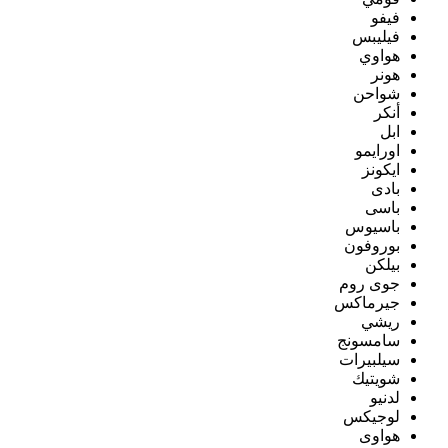
فيفو
فيليبس
هواوي
هونر
شواحن
أنكر
ابل
اورايمو
ايكونز
بادى
باسى
باسيوس
بوروفون
بيلكن
جوى روم
جيرماكس
ريشي
سامسونج
سيلبيرات
شويتيك
لدنيو
لوجيكس
هواوى