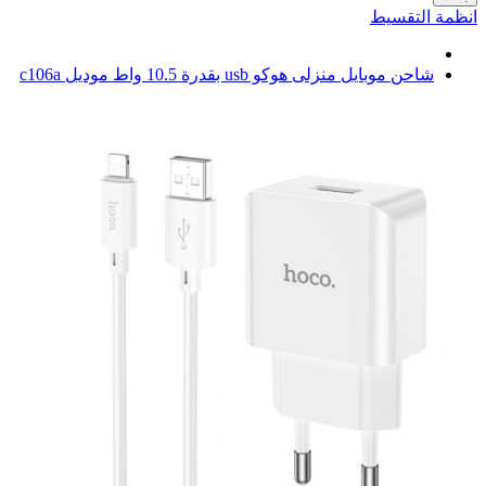
انظمة التقسيط
شاحن موبايل منزلى هوكو usb بقدرة 10.5 واط موديل c106a