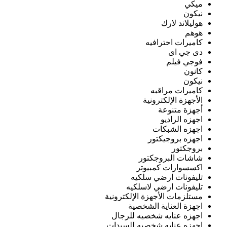
ميكي
نيكون
هوليلاند لارك
هوهم
كاميرات احترافيه
دى جي اى
فوجي فيلم
كانون
نيكون
كاميرات مراقبه
الأجهزة الإلكترونية
أجهزة متنوعة
اجهزه الراديو
اجهزه الشبكات
اجهزه بروجيكتور
بروجكتور
شاشات البروجكتور
اكسسوارات كمبيوتر
تليفونات ارضي سلكيه
تليفونات ارضي لاسلكيه
مستلزمات الأجهزة الإلكترونية
اجهزة العناية الشخصية
اجهزه عنايه شخصيه للرجال
اجهزه عنايه شخصيه للسيدات