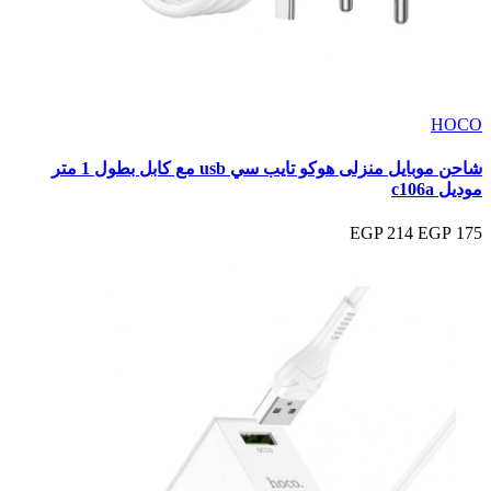
HOCO
شاحن موبايل منزلى هوكو تايب سي usb مع كابل بطول 1 متر
موديل c106a
214 EGP
175 EGP