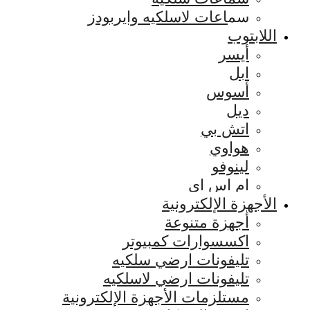
سماعات لاسلكيه وايربودز
اللابتوب
أيسر
ابل
أسوس
ديل
اتش بي
هواوي
لينوفو
ام اس اي
الأجهزة الإلكترونية
أجهزة متنوعة
اكسسوارات كمبيوتر
تليفونات ارضي سلكيه
تليفونات ارضي لاسلكيه
مستلزمات الأجهزة الإلكترونية