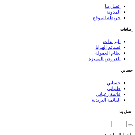
اتصل بنا
المدونة
خريطة الموقع
إضافات
البراندات
قسائم الهدايا
نظام العمولة
العروض المميزة
حسابي
حسابي
طلباتي
قائمة رغباتي
القائمة البريدية
اتصل بنا
الخط الساخن: