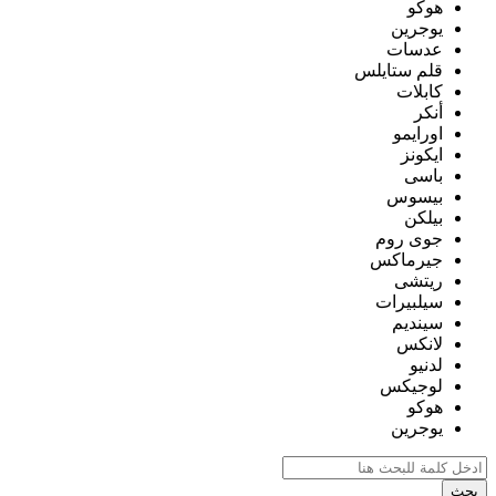
هوكو
يوجرين
عدسات
قلم ستايلس
كابلات
أنكر
اورايمو
ايكونز
باسى
بيسوس
بيلكن
جوى روم
جيرماكس
ريتشى
سيلبيرات
سينديم
لانكس
لدنيو
لوجيكس
هوكو
يوجرين
بحث