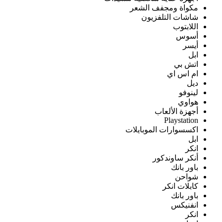
مكواة ومجفف الشعر
شاشات التلفزيون
اللابتوب
أسوس
أيسر
ابل
اتش بي
ام اس اي
ديل
لينوفو
هواوي
أجهزة الألعاب
Playstation
اكسسوارات الموبايلات
ابل
انكر
أنكر ساوندكور
باور بانك
شواحن
كابلات انكر
باور بانك
انفنيكس
انكر