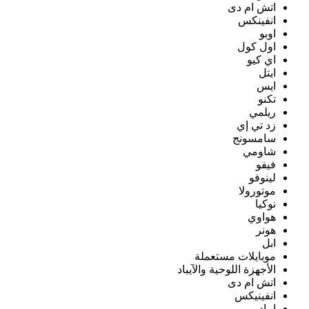
اتش ام دى
انفينكس
اوبو
اول كول
اي كيو
ايتل
ايس
تكنو
ريلمي
زد تي إي
سامسونج
شاومي
فيفو
لينوفو
موتورولا
نوكيا
هواوي
هونر
ابل
موبايلات مستعملة
الأجهزة اللوحية والآيباد
اتش ام دى
انفينيكس
ايباد