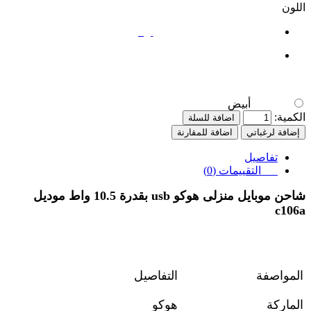
اللون
أبيض
أبيض
الكمية:
اضافة للسلة
إضافة لرغباتي
اضافة للمقارنة
تفاصيل
التقييمات (0)
شاحن موبايل منزلى هوكو usb بقدرة 10.5 واط موديل
c106a
المواصفة
التفاصيل
الماركة
هوكو