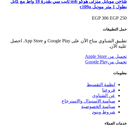
شاحن موبايل منزلى هوكو usb تايب سي بقدرة 18 واط مع كابل
بطول 1 متر موديل c109a
306 EGP
250 EGP
حمل التطبيقات
تطبيق الشناوي متاح الآن على Google Play و App Store. احصل
عليه الآن.
تحميل من
Apple Store
تحميل من
Google Play
معلومات
انظمة التقسيط
فروعنا
عن الشناوى
سياسة الاستبدال والاسترجاع
سياسة الخصوصية
شروط وبنود
خدمات العملاء