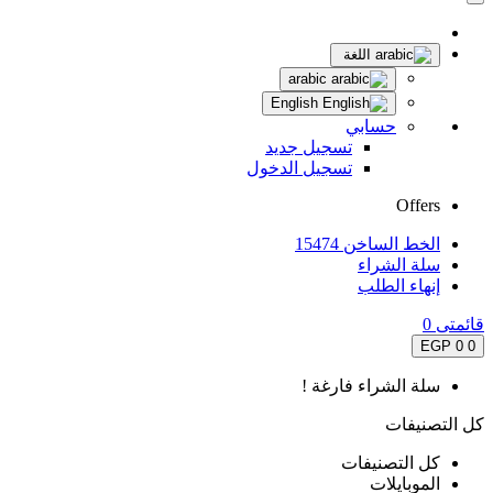
اللغة
arabic
English
حسابي
تسجيل جديد
تسجيل الدخول
Offers
الخط الساخن 15474
سلة الشراء
إنهاء الطلب
قائمتى
0
0 EGP
0
سلة الشراء فارغة !
كل التصنيفات
كل التصنيفات
الموبايلات