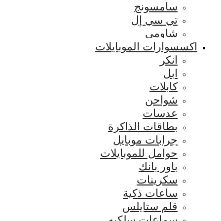
سامسونج
تي سي إل
شاومي
اكسسوارات الموبايلات
انكر
ابل
كابلات
شواحن
عدسات
بطاقات الذاكرة
جرابات موبايل
حوامل للموبايلات
باور بانك
سكرينات
ساعات ذكية
قلم ستايلس
سماعات سلكيه