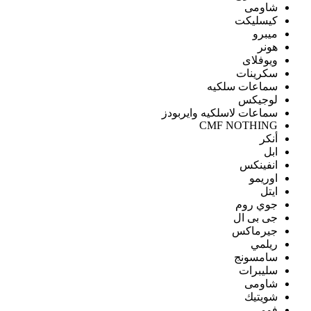
شاومى
كيسليكت
ميبرو
هونر
ويوفلاى
سكرينات
سماعات سلكيه
لوجيكس
سماعات لاسلكيه وايربودز
CMF NOTHING
أنكر
ابل
انفينكس
اوريمو
ايتل
جوي روم
جى بى ال
جيرماكس
ريلمي
سامسونج
سليبرات
شاومى
شويتيك
فومي