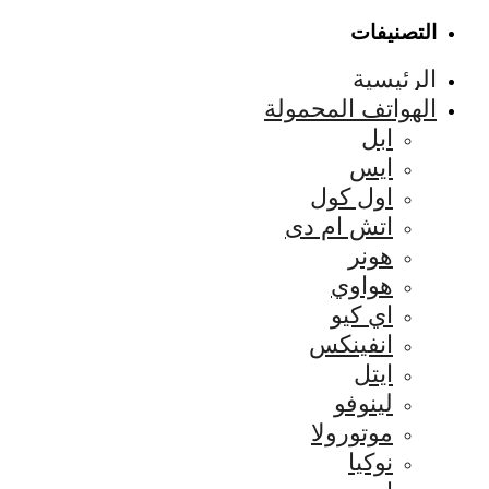
التصنيفات
الرئيسية
الهواتف المحمولة
ابل
ايس
اول كول
اتش ام دى
هونر
هواوي
اي كيو
انفينكس
ايتل
لينوفو
موتورولا
نوكيا