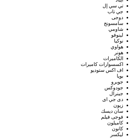
تي سي إل
جي تاب
دوجى
سامسونج
شاومي
لينوفو
نوكيا
هواوي
هونر
الكاميرات
اكسسوارات كاميرات
اف اكس ستوديو
بويا
جوبرو
جودوكس
جينرال
دى جي اى
زيون
سان ديسك
فوجى فيلم
كاميلون
كانون
ليكسر