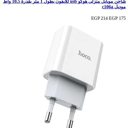
شاحن موبايل منزلى هوكو usb للايفون بطول 1 متر بقدرة 10.5 واط
موديل c106a
214 EGP
175 EGP