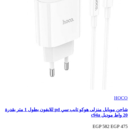
HOCO
شاحن موبايل منزلى هوكو تايب سي pd للايفون بطول 1 متر بقدرة
20 واط موديل c94a
582 EGP
475 EGP