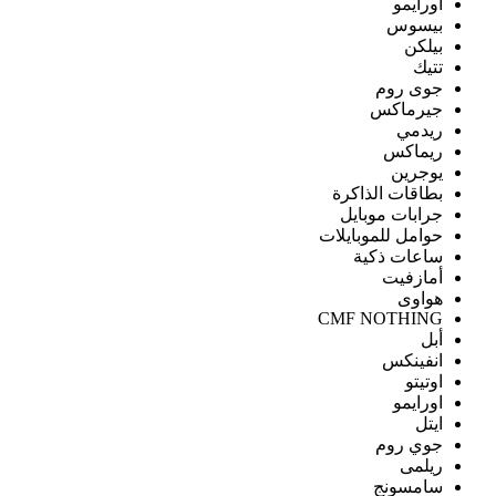
اورايمو
بيسوس
بيلكن
تتيك
جوى روم
جيرماكس
ريدمي
ريماكس
يوجرين
بطاقات الذاكرة
جرابات موبايل
حوامل للموبايلات
ساعات ذكية
أمازفيت
هواوى
CMF NOTHING
أبل
انفينكس
اوتيتو
اورايمو
ايتل
جوي روم
ريلمى
سامسونج