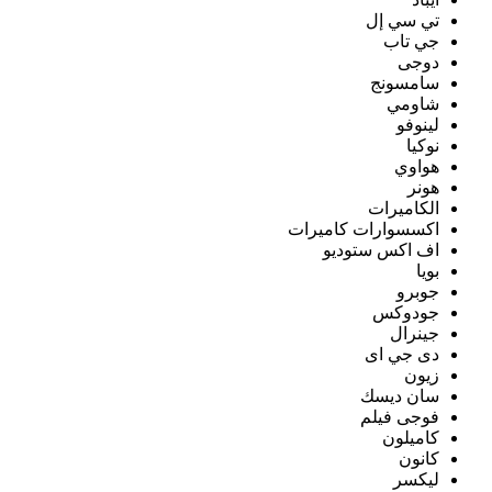
تي سي إل
جي تاب
دوجى
سامسونج
شاومي
لينوفو
نوكيا
هواوي
هونر
الكاميرات
اكسسوارات كاميرات
اف اكس ستوديو
بويا
جوبرو
جودوكس
جينرال
دى جي اى
زيون
سان ديسك
فوجى فيلم
كاميلون
كانون
ليكسر