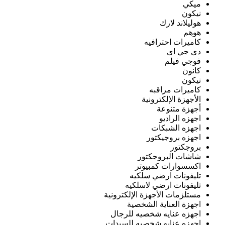
ميكي
نيكون
هوليلاند لارك
هوهم
كاميرات احترافيه
دى جي اى
فوجي فيلم
كانون
نيكون
كاميرات مراقبه
الأجهزة الإلكترونية
أجهزة متنوعة
اجهزه الراديو
اجهزه الشبكات
اجهزه بروجيكتور
بروجكتور
شاشات البروجكتور
اكسسوارات كمبيوتر
تليفونات ارضي سلكيه
تليفونات ارضي لاسلكيه
مستلزمات الأجهزة الإلكترونية
اجهزة العناية الشخصية
اجهزه عنايه شخصيه للرجال
اجهزه عنايه شخصيه للسيدات