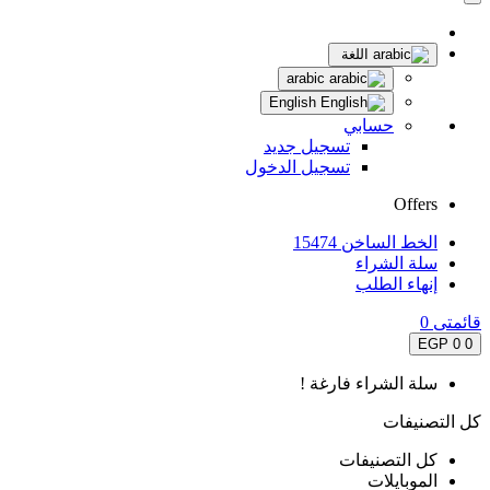
اللغة
arabic
English
حسابي
تسجيل جديد
تسجيل الدخول
Offers
الخط الساخن 15474
سلة الشراء
إنهاء الطلب
قائمتى
0
0 EGP
0
سلة الشراء فارغة !
كل التصنيفات
كل التصنيفات
الموبايلات