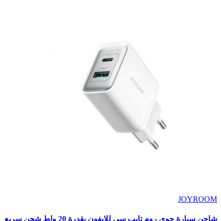
JOYROOM
شاحن سيارة جوي روم تايب سي للايفون بقدرة 20 واط شحن سريع