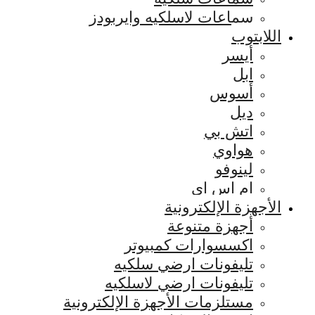
سماعات لاسلكيه وايربودز
اللابتوب
أيسر
ابل
أسوس
ديل
اتش بي
هواوي
لينوفو
ام اس اي
الأجهزة الإلكترونية
أجهزة متنوعة
اكسسوارات كمبيوتر
تليفونات ارضي سلكيه
تليفونات ارضي لاسلكيه
مستلزمات الأجهزة الإلكترونية