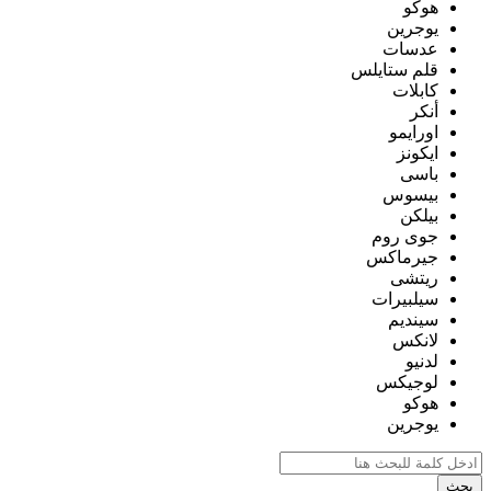
هوكو
يوجرين
عدسات
قلم ستايلس
كابلات
أنكر
اورايمو
ايكونز
باسى
بيسوس
بيلكن
جوى روم
جيرماكس
ريتشى
سيلبيرات
سينديم
لانكس
لدنيو
لوجيكس
هوكو
يوجرين
بحث