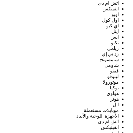
اتش ام دى
انفينكس
اوبو
اول كول
اي كيو
ايتل
ايس
تكنو
ريلمي
زد تي إي
سامسونج
شاومي
فيفو
لينوفو
موتورولا
نوكيا
هواوي
هونر
ابل
موبايلات مستعملة
الأجهزة اللوحية والآيباد
اتش ام دى
انفينيكس
ايباد