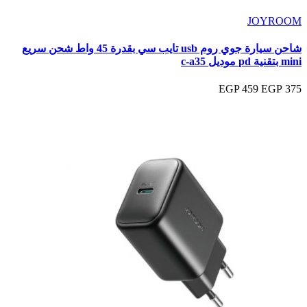
JOYROOM
شاحن سيارة جوي روم usb تايب سي بقدرة 45 واط شحن سريع
mini بتقنية pd موديل c‑a35
459 EGP
375 EGP