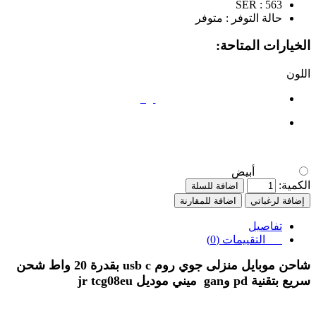
SER :
563
حالة التوفر :
متوفر
الخيارات المتاحة:
اللون
أبيض
أبيض
الكمية:
اضافة للسلة
إضافة لرغباتي
اضافة للمقارنة
تفاصيل
التقييمات (0)
شاحن موبايل منزلى جوي روم usb c بقدرة 20 واط شحن
سريع بتقنية pd وgan ميني موديل jr tcg08eu