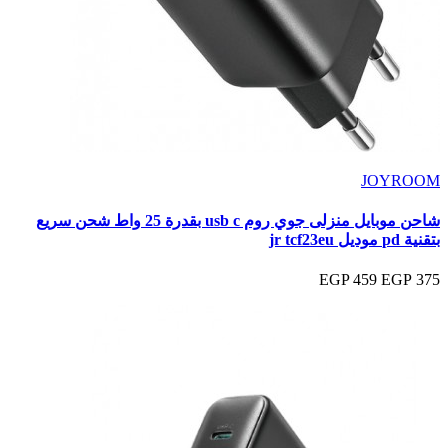
JOYROOM
شاحن موبايل منزلى جوي روم usb c بقدرة 25 واط شحن سريع
بتقنية pd موديل jr tcf23eu
459 EGP
375 EGP