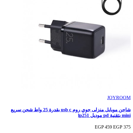
JOYROOM
شاحن موبايل منزلى جوي روم usb c بقدرة 25 واط شحن سريع
mini بتقنية pd موديل lp251
459 EGP
375 EGP