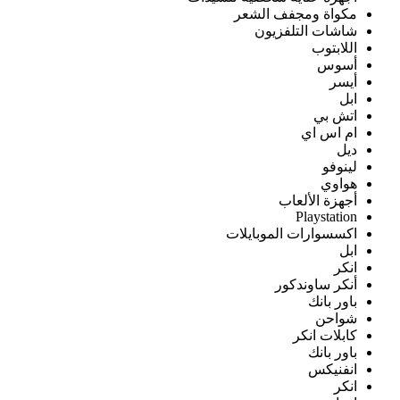
مكواة ومجفف الشعر
شاشات التلفزيون
اللابتوب
أسوس
أيسر
ابل
اتش بي
ام اس اي
ديل
لينوفو
هواوي
أجهزة الألعاب
Playstation
اكسسوارات الموبايلات
ابل
انكر
أنكر ساوندكور
باور بانك
شواحن
كابلات انكر
باور بانك
انفنيكس
انكر