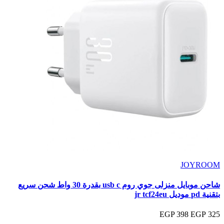
JOYROOM
شاحن موبايل منزلى جوي روم usb c بقدرة 30 واط شحن سريع
بتقنية pd موديل jr tcf24eu
398 EGP
325 EGP