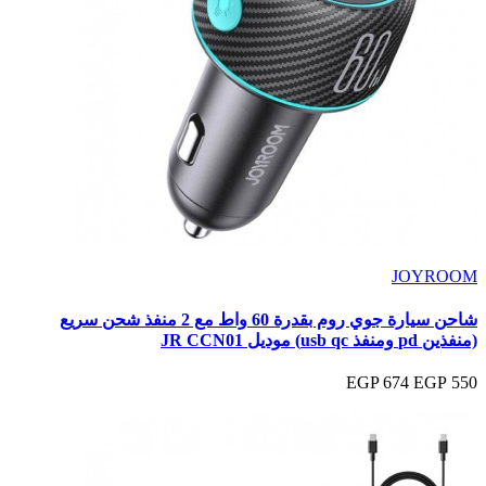
JOYROOM
شاحن سيارة جوي روم بقدرة 60 واط مع 2 منفذ شحن سريع
(منفذين pd ومنفذ usb qc) موديل JR CCN01
674 EGP
550 EGP