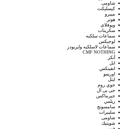
شاومى
كيسليكت
ميبرو
هونر
ويوفلاى
سكرينات
سماعات سلكيه
لوجيكس
سماعات لاسلكيه وايربودز
CMF NOTHING
أنكر
ابل
انفينكس
اوريمو
ايتل
جوي روم
جى بى ال
جيرماكس
ريلمي
سامسونج
سليبرات
شاومى
شويتيك
فومي