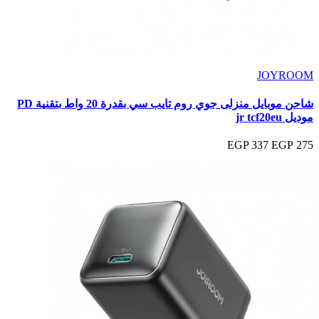
JOYROOM
شاحن موبايل منزلى جوي روم تايب سي بقدرة 20 واط بتقنية PD
موديل jr tcf20eu
337 EGP
275 EGP