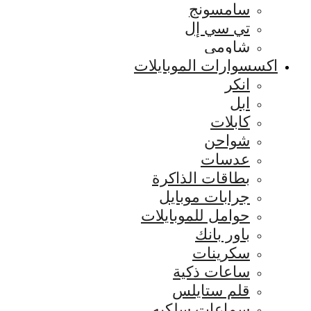
سامسونج
تي سي إل
شاومي
اكسسوارات الموبايلات
انكر
ابل
كابلات
شواحن
عدسات
بطاقات الذاكرة
جرابات موبايل
حوامل للموبايلات
باور بانك
سكرينات
ساعات ذكية
قلم ستايلس
سماعات سلكيه