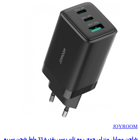
JOYROOM
شاحن موبايل منزلى جوي روم تايب سي بقدرة 33 واط شحن سريع