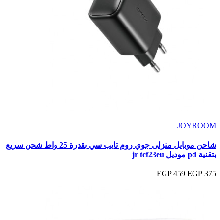
JOYROOM
شاحن موبايل منزلى جوي روم تايب سي بقدرة 25 واط شحن سريع
بتقنية pd موديل jr tcf23eu
459 EGP
375 EGP