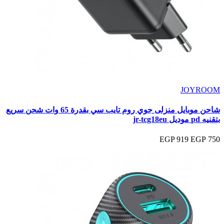
JOYROOM
شاحن موبايل منزلى جوي روم تايب سي بقدرة 65 وات شحن سريع
بتقنيه pd موديل jr-tcg18eu
919 EGP
750 EGP