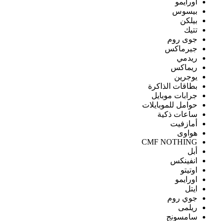
اورايمو
بيسوس
بيلكن
تتيك
جوى روم
جيرماكس
ريدمي
ريماكس
يوجرين
بطاقات الذاكرة
جرابات موبايل
حوامل للموبايلات
ساعات ذكية
أمازفيت
هواوى
CMF NOTHING
أبل
انفينكس
اوتيتو
اورايمو
ايتل
جوي روم
ريلمى
سامسونج