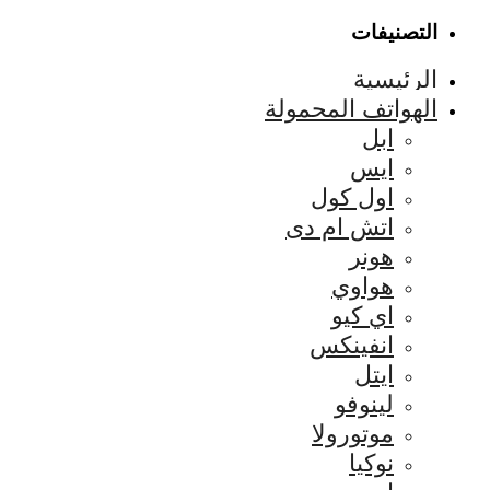
التصنيفات
الرئيسية
الهواتف المحمولة
ابل
ايس
اول كول
اتش ام دى
هونر
هواوي
اي كيو
انفينكس
ايتل
لينوفو
موتورولا
نوكيا