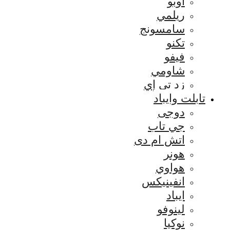
اوبو
ريلمي
سامسونج
تكنو
فيفو
شاومي
زد تي إي
تابلت وايباد
دوجى
جي تاب
اتش ام دى
هونر
هواوي
انفينيكس
ايباد
لينوفو
نوكيا