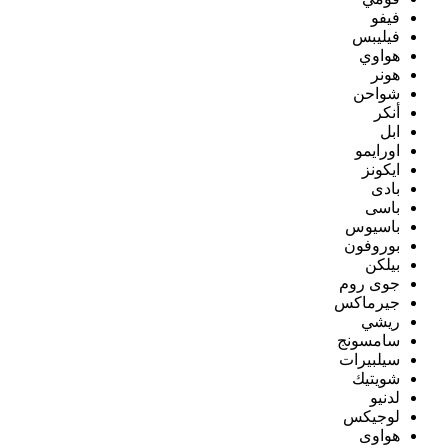
فيفو
فيليبس
هواوي
هونر
شواحن
أنكر
ابل
اورايمو
ايكونز
بادى
باسى
باسيوس
بوروفون
بيلكن
جوى روم
جيرماكس
ريشي
سامسونج
سيلبيرات
شويتيك
لدنيو
لوجيكس
هواوى