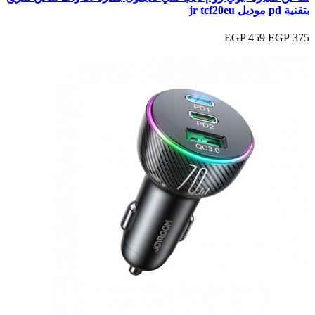
بتقنية pd موديل jr tcf20eu
459 EGP
375 EGP