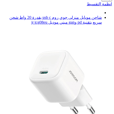
انظمة التقسيط
شاحن موبايل منزلى جوي روم usb c بقدرة 20 واط شحن
سريع بتقنية pd وgan ميني موديل jr tcg08eu