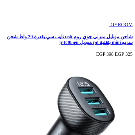
JOYROOM
شاحن موبايل منزلى جوي روم usb تايب سي بقدرة 20 واط شحن
سريع mini بتقنية pd موديل jr tcf05eu
398 EGP
325 EGP