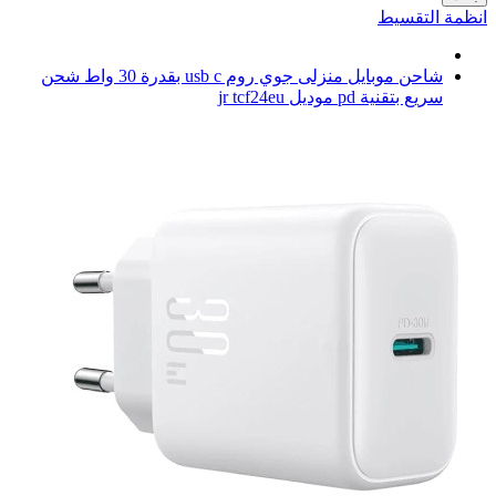
انظمة التقسيط
شاحن موبايل منزلى جوي روم usb c بقدرة 30 واط شحن
سريع بتقنية pd موديل jr tcf24eu