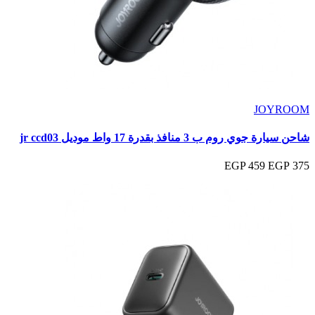
JOYROOM
شاحن سيارة جوي روم ب 3 منافذ بقدرة 17 واط موديل jr ccd03
459 EGP
375 EGP