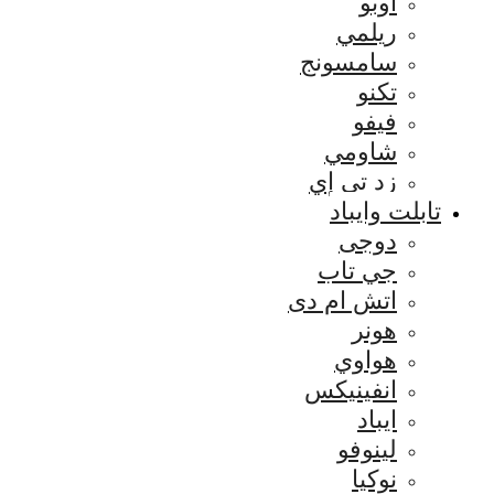
اوبو
ريلمي
سامسونج
تكنو
فيفو
شاومي
زد تي إي
تابلت وايباد
دوجى
جي تاب
اتش ام دى
هونر
هواوي
انفينيكس
ايباد
لينوفو
نوكيا