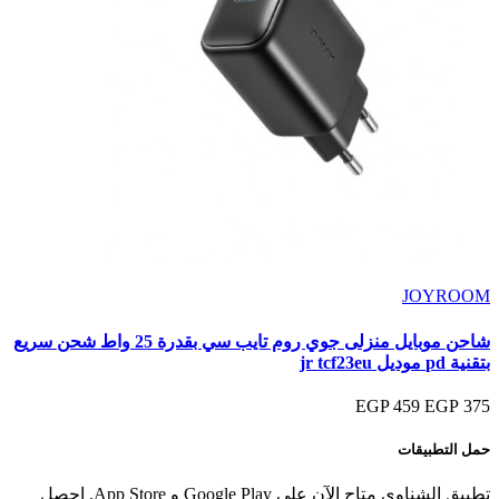
JOYROOM
شاحن موبايل منزلى جوي روم تايب سي بقدرة 25 واط شحن سريع
بتقنية pd موديل jr tcf23eu
459 EGP
375 EGP
حمل التطبيقات
تطبيق الشناوي متاح الآن على Google Play و App Store. احصل