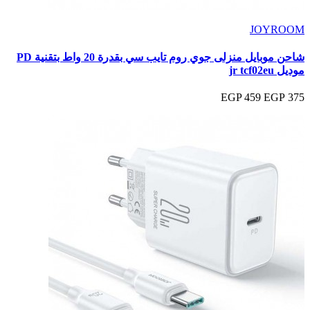
JOYROOM
شاحن موبايل منزلى جوي روم تايب سي بقدرة 20 واط بتقنية PD
موديل jr tcf02eu
459 EGP
375 EGP