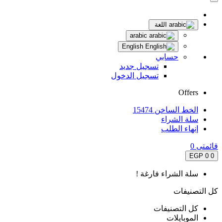
اللغة
arabic
English
حسابي
تسجيل جديد
تسجيل الدخول
Offers
الخط الساخن 15474
سلة الشراء
إنهاء الطلب
قائمتى
0
0 EGP
0
سلة الشراء فارغة !
كل التصنيفات
كل التصنيفات
الموبايلات