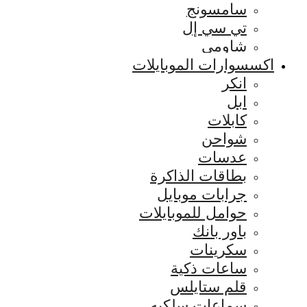
سامسونج
تي سي إل
شاومي
اكسسوارات الموبايلات
انكر
ابل
كابلات
شواحن
عدسات
بطاقات الذاكرة
جرابات موبايل
حوامل للموبايلات
باور بانك
سكرينات
ساعات ذكية
قلم ستايلس
سماعات سلكيه