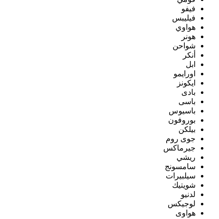
فيفو
فيليبس
هواوي
هونر
شواحن
أنكر
ابل
اورايمو
ايكونز
بادى
باسى
باسيوس
بوروفون
بيلكن
جوى روم
جيرماكس
ريشي
سامسونج
سيلبيرات
شويتيك
لدنيو
لوجيكس
هواوى