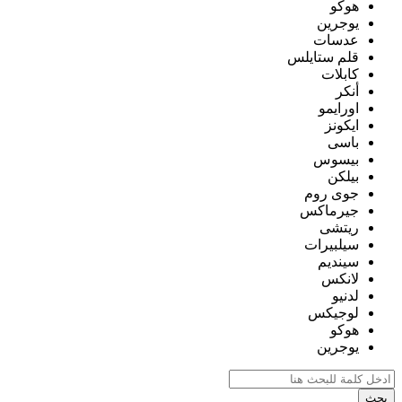
هوكو
يوجرين
عدسات
قلم ستايلس
كابلات
أنكر
اورايمو
ايكونز
باسى
بيسوس
بيلكن
جوى روم
جيرماكس
ريتشى
سيلبيرات
سينديم
لانكس
لدنيو
لوجيكس
هوكو
يوجرين
بحث