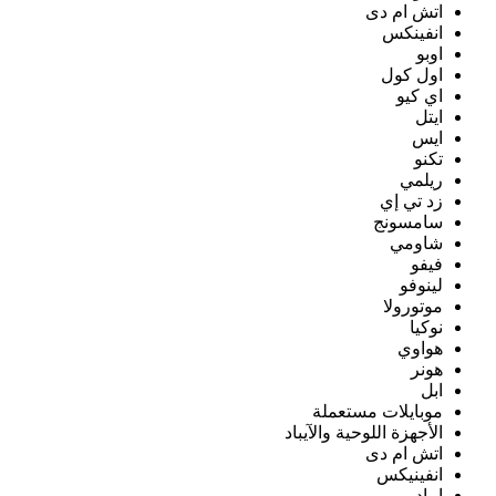
اتش ام دى
انفينكس
اوبو
اول كول
اي كيو
ايتل
ايس
تكنو
ريلمي
زد تي إي
سامسونج
شاومي
فيفو
لينوفو
موتورولا
نوكيا
هواوي
هونر
ابل
موبايلات مستعملة
الأجهزة اللوحية والآيباد
اتش ام دى
انفينيكس
ايباد