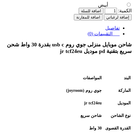
أبيض
الكمية:
اضافة للسلة
إضافة لرغباتي
اضافة للمقارنة
تفاصيل
التقييمات (0)
شاحن موبايل منزلى جوي روم usb c بقدرة 30 واط شحن
سريع بتقنية pd موديل jr tcf24eu
البند
المواصفات
الماركة
جوي روم
(joyroom)
الموديل
jr tcf24eu
نوع الشاحن
شاحن سريع
القدرة القصوى
30
واط