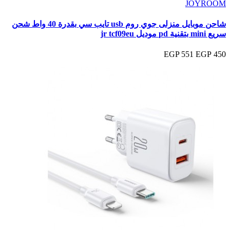
JOYROOM
شاحن موبايل منزلى جوي روم usb تايب سي بقدرة 40 واط شحن
سريع mini بتقنية pd موديل jr tcf09eu
551 EGP
450 EGP