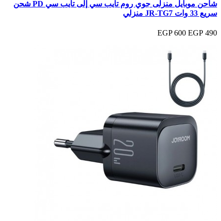
شاحن موبايل منزلى جوي روم تايب سي إلى تايب سي PD شحن
سريع 33 وات JR-TG7 منزلي
600 EGP
490 EGP