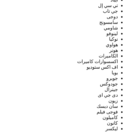
تي سي إل
جي تاب
دوجى
سامسونج
شاومي
لينوفو
نوكيا
هواوي
هونر
الكاميرات
اكسسوارات كاميرات
اف اكس ستوديو
بويا
جوبرو
جودوكس
جينرال
دى جي اى
زيون
سان ديسك
فوجى فيلم
كاميلون
كانون
ليكسر