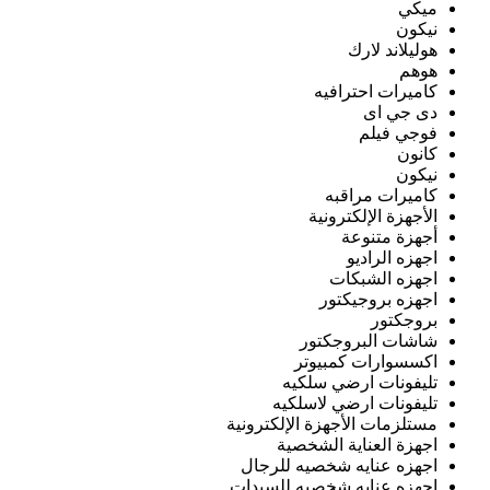
ميكي
نيكون
هوليلاند لارك
هوهم
كاميرات احترافيه
دى جي اى
فوجي فيلم
كانون
نيكون
كاميرات مراقبه
الأجهزة الإلكترونية
أجهزة متنوعة
اجهزه الراديو
اجهزه الشبكات
اجهزه بروجيكتور
بروجكتور
شاشات البروجكتور
اكسسوارات كمبيوتر
تليفونات ارضي سلكيه
تليفونات ارضي لاسلكيه
مستلزمات الأجهزة الإلكترونية
اجهزة العناية الشخصية
اجهزه عنايه شخصيه للرجال
اجهزه عنايه شخصيه للسيدات