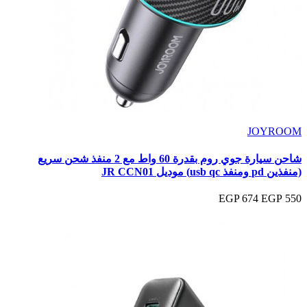
JOYROOM
شاحن سيارة جوي روم بقدرة 60 واط مع 2 منفذ شحن سريع
(منفذين pd ومنفذ usb qc) موديل JR CCN01
674 EGP
550 EGP