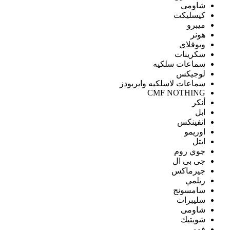
شاومى
كيسليكت
ميبرو
هونر
ويوفلاى
سكرينات
سماعات سلكيه
لوجيكس
سماعات لاسلكيه وايربودز
CMF NOTHING
أنكر
ابل
انفينكس
اوريمو
ايتل
جوي روم
جى بى ال
جيرماكس
ريلمي
سامسونج
سليبرات
شاومى
شويتيك
فومي