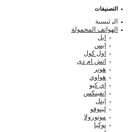
التصنيفات
الرئيسية
الهواتف المحمولة
ابل
ايس
اول كول
اتش ام دى
هونر
هواوي
اي كيو
انفينكس
ايتل
لينوفو
موتورولا
نوكيا