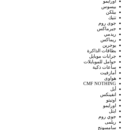
اورايمو
بيسوس
بيلكن
تتيك
جوى روم
جيرماكس
ريدمي
ريماكس
يوجرين
بطاقات الذاكرة
جرابات موبايل
حوامل للموبايلات
ساعات ذكية
أمازفيت
هواوى
CMF NOTHING
أبل
انفينكس
اوتيتو
اورايمو
ايتل
جوي روم
ريلمى
سامسونج