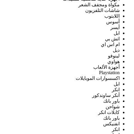
مكواة ومجفف الشعر
شاشات التلفزيون
اللابتوب
أسوس
أيسر
ابل
اتش بي
ام اس اي
ديل
لينوفو
هواوي
أجهزة الألعاب
Playstation
اكسسوارات الموبايلات
ابل
انكر
أنكر ساوندكور
باور بانك
شواحن
كابلات انكر
باور بانك
انفنيكس
انكر