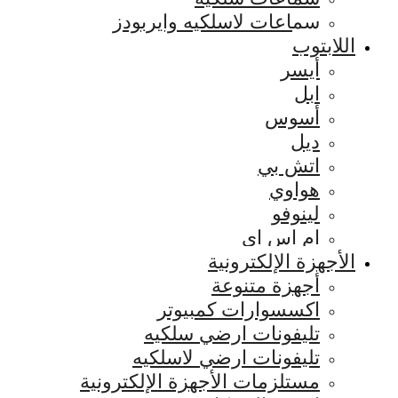
سماعات لاسلكيه وايربودز
اللابتوب
أيسر
ابل
أسوس
ديل
اتش بي
هواوي
لينوفو
ام اس اي
الأجهزة الإلكترونية
أجهزة متنوعة
اكسسوارات كمبيوتر
تليفونات ارضي سلكيه
تليفونات ارضي لاسلكيه
مستلزمات الأجهزة الإلكترونية