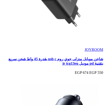
JOYROOM
شاحن موبايل منزلى جوي روم usb c بقدرة 45 واط شحن سريع
بتقنية pd موديل jr tcg13eu
674 EGP
550 EGP