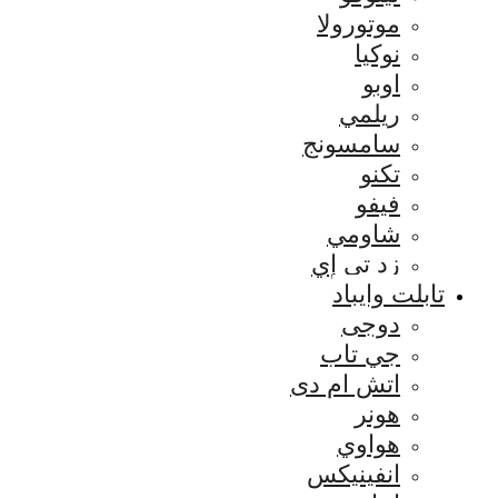
موتورولا
نوكيا
اوبو
ريلمي
سامسونج
تكنو
فيفو
شاومي
زد تي إي
تابلت وايباد
دوجى
جي تاب
اتش ام دى
هونر
هواوي
انفينيكس