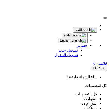
اللغة
arabic
English
حسابي
تسجيل جديد
تسجيل الدخول
قائمتى
0
0 EGP
0
سلة الشراء فارغة !
كل التصنيفات
كل التصنيفات
الموبايلات
اتش ام دى
انفينكس