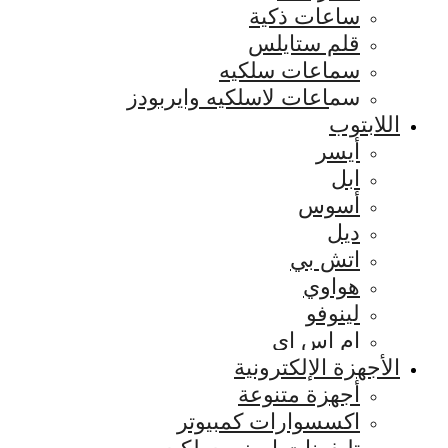
ساعات ذكية
قلم ستايلس
سماعات سلكيه
سماعات لاسلكيه وايربودز
اللابتوب
أيسر
ابل
أسوس
ديل
اتش بي
هواوي
لينوفو
ام اس اي
الأجهزة الإلكترونية
أجهزة متنوعة
اكسسوارات كمبيوتر