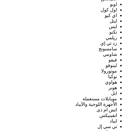
اوبو
اول كول
اي كيو
ايتل
ايس
تكنو
ريلمي
زد تي إي
سامسونج
شاومي
فيفو
لينوفو
موتورولا
نوكيا
هواوي
هونر
ابل
موبايلات مستعملة
الأجهزة اللوحية والآيباد
اتش ام دى
انفينيكس
ايباد
تي سي إل