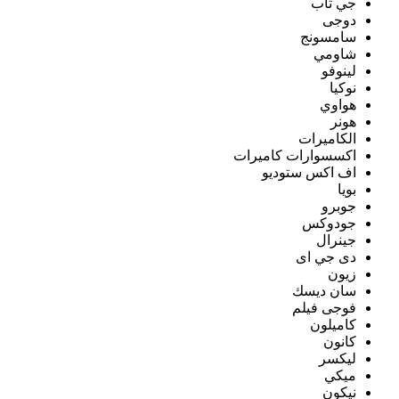
جي تاب
دوجى
سامسونج
شاومي
لينوفو
نوكيا
هواوي
هونر
الكاميرات
اكسسوارات كاميرات
اف اكس ستوديو
بويا
جوبرو
جودوكس
جينرال
دى جي اى
زيون
سان ديسك
فوجى فيلم
كاميلون
كانون
ليكسر
ميكي
نيكون