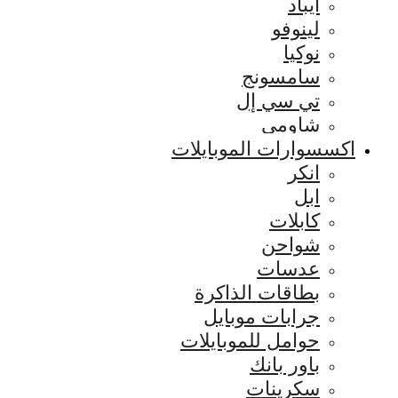
ايباد
لينوفو
نوكيا
سامسونج
تي سي إل
شاومي
اكسسوارات الموبايلات
انكر
ابل
كابلات
شواحن
عدسات
بطاقات الذاكرة
جرابات موبايل
حوامل للموبايلات
باور بانك
سكرينات