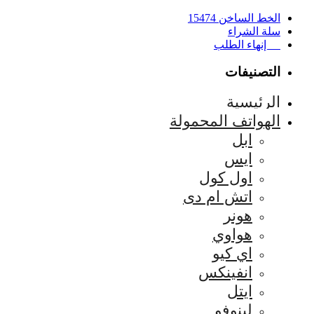
الخط الساخن 15474
سلة الشراء
إنهاء الطلب
التصنيفات
الرئيسية
الهواتف المحمولة
ابل
ايس
اول كول
اتش ام دى
هونر
هواوي
اي كيو
انفينكس
ايتل
لينوفو