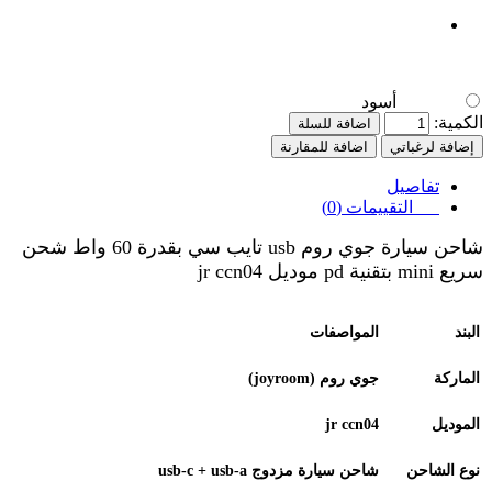
أسود
الكمية:
اضافة للسلة
إضافة لرغباتي
اضافة للمقارنة
تفاصيل
التقييمات (0)
شاحن سيارة جوي روم usb تايب سي بقدرة 60 واط شحن
سريع mini بتقنية pd موديل jr ccn04
البند
المواصفات
الماركة
جوي روم
(joyroom)
الموديل
jr ccn04
نوع الشاحن
شاحن سيارة مزدوج
usb‑c + usb‑a