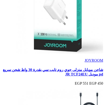
JOYROOM
شاحن موبايل منزلى جوي روم تايب سي بقدرة 30 واط شحن سريع
pd موديل JR TCF24EU
551 EGP
450 EGP