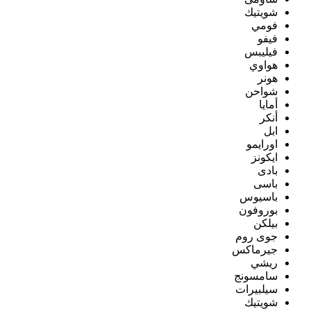
شويتيك
فومي
فيفو
فيليبس
هواوي
هونر
شواحن
أمايا
أنكر
ابل
اورايمو
ايكونز
بادى
باسى
باسيوس
بوروفون
بيلكن
جوى روم
جيرماكس
ريشي
سامسونج
سيلبيرات
شويتيك