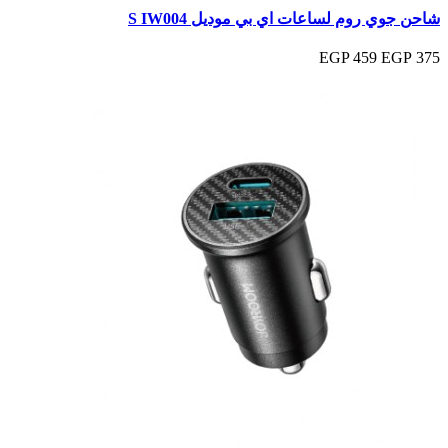
شاحن جوي روم لساعات اي بي موديل S IW004
459 EGP
375 EGP