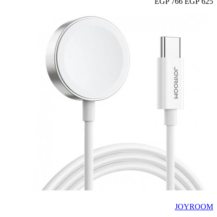
766 EGP
625 EGP
JOYROOM