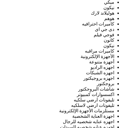
ميكي
نيكون
هوليلاند لارك
هوهم
كاميرات احترافيه
دى جي اى
فوجي فيلم
كانون
نيكون
كاميرات مراقبه
الأجهزة الإلكترونية
أجهزة متنوعة
اجهزه الراديو
اجهزه الشبكات
اجهزه بروجيكتور
بروجكتور
شاشات البروجكتور
اكسسوارات كمبيوتر
تليفونات ارضي سلكيه
تليفونات ارضي لاسلكيه
مستلزمات الأجهزة الإلكترونية
اجهزة العناية الشخصية
اجهزه عنايه شخصيه للرجال
اجهزه عنايه شخصيه للسيدات