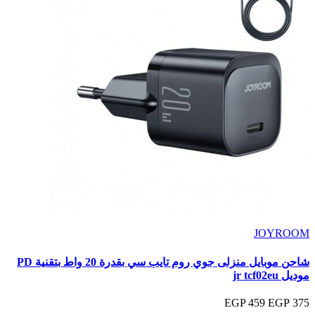
JOYROOM
شاحن موبايل منزلى جوي روم تايب سي بقدرة 20 واط بتقنية PD
موديل jr tcf02eu
459 EGP
375 EGP