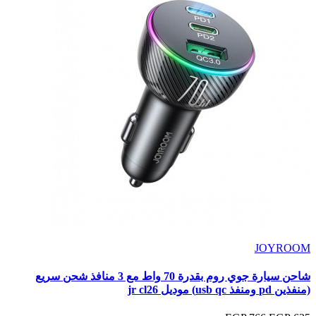
JOYROOM
شاحن سيارة جوي روم بقدرة 70 واط مع 3 منافذ شحن سريع
(منفذين pd ومنفذ usb qc) موديل jr cl26