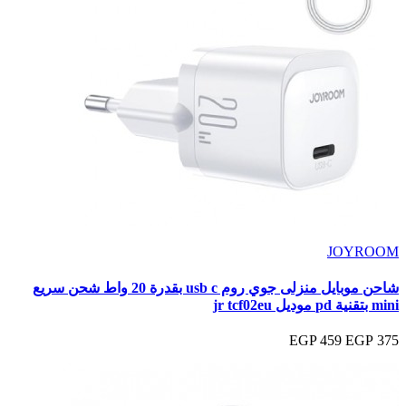
JOYROOM
شاحن موبايل منزلى جوي روم usb c بقدرة 20 واط شحن سريع
mini بتقنية pd موديل jr tcf02eu
459 EGP
375 EGP