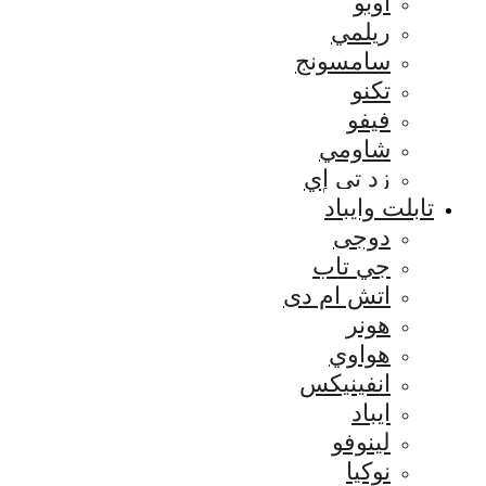
اوبو
ريلمي
سامسونج
تكنو
فيفو
شاومي
زد تي إي
تابلت وايباد
دوجى
جي تاب
اتش ام دى
هونر
هواوي
انفينيكس
ايباد
لينوفو
نوكيا