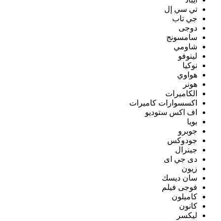
تي سي إل
جي تاب
دوجى
سامسونج
شاومي
لينوفو
نوكيا
هواوي
هونر
الكاميرات
اكسسوارات كاميرات
اف اكس ستوديو
بويا
جوبرو
جودوكس
جينرال
دى جي اى
زيون
سان ديسك
فوجى فيلم
كاميلون
كانون
ليكسر