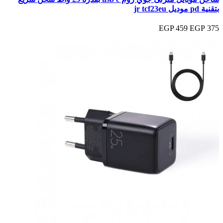
بتقنية pd موديل jr tcf23eu
459 EGP
375 EGP