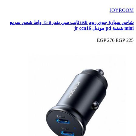
JOYROOM
شاحن سيارة جوي روم usb تايب سي بقدرة 15 واط شحن سريع
mini بتقنية pd موديل jr ccn16
276 EGP
225 EGP