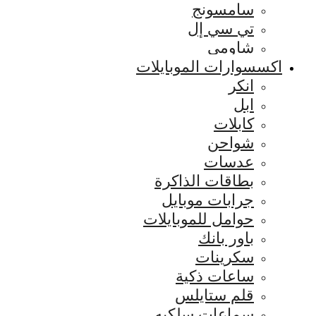
سامسونج
تي سي إل
شاومي
اكسسوارات الموبايلات
انكر
ابل
كابلات
شواحن
عدسات
بطاقات الذاكرة
جرابات موبايل
حوامل للموبايلات
باور بانك
سكرينات
ساعات ذكية
قلم ستايلس
سماعات سلكيه