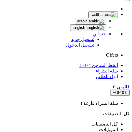
اللغة
arabic
English
حسابي
تسجيل جديد
تسجيل الدخول
Offers
الخط الساخن 15474
سلة الشراء
إنهاء الطلب
قائمتى
0
0 EGP
0
سلة الشراء فارغة !
كل التصنيفات
كل التصنيفات
الموبايلات