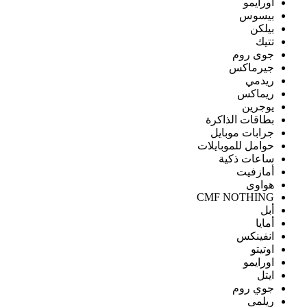
اورايمو
بيسوس
بيلكن
تتيك
جوى روم
جيرماكس
ريدمي
ريماكس
يوجرين
بطاقات الذاكرة
جرابات موبايل
حوامل للموبايلات
ساعات ذكية
أمازفيت
هواوى
CMF NOTHING
أبل
أمايا
انفينكس
اوتيتو
اورايمو
ايتل
جوي روم
ريلمى