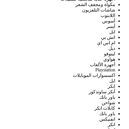
مكواة ومجفف الشعر
شاشات التلفزيون
اللابتوب
أسوس
أيسر
ابل
اتش بي
ام اس اي
ديل
لينوفو
هواوي
أجهزة الألعاب
Playstation
اكسسوارات الموبايلات
ابل
انكر
أنكر ساوندكور
باور بانك
شواحن
كابلات انكر
باور بانك
انفنيكس
انكر