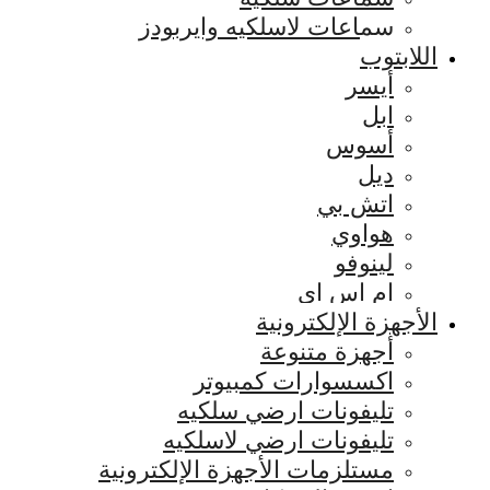
سماعات لاسلكيه وايربودز
اللابتوب
أيسر
ابل
أسوس
ديل
اتش بي
هواوي
لينوفو
ام اس اي
الأجهزة الإلكترونية
أجهزة متنوعة
اكسسوارات كمبيوتر
تليفونات ارضي سلكيه
تليفونات ارضي لاسلكيه
مستلزمات الأجهزة الإلكترونية