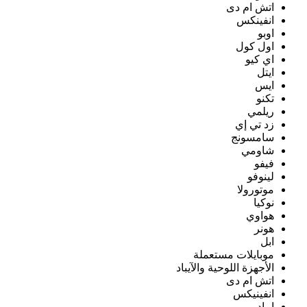
اتش ام دى
انفينكس
اوبو
اول كول
اي كيو
ايتل
ايس
تكنو
ريلمي
زد تي إي
سامسونج
شاومي
فيفو
لينوفو
موتورولا
نوكيا
هواوي
هونر
ابل
موبايلات مستعملة
الأجهزة اللوحية والآيباد
اتش ام دى
انفينيكس
ايباد