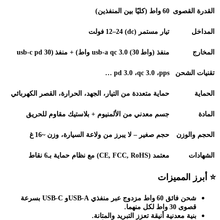
القدرة القصوى
60
واط (كليًا بين المنفذين)
المداخل
تيار مستمر
(dc) 12–24
فولت
المخارج
منفذ
usb‑c pd
)
واط
usb‑a qc 3.0 (30
واط) + منفذ
(30
تقنيات الشحن
pps …
،
qc 3.0
،
pd 3.0
الحماية
حماية متعددة من التيار، الجهد، الحرارة، القصر الكهربائي
المادة
جسم معدني من الألمنيوم + بلاستيك مقاوم للحريق
الحجم والوزن
حجم صغير – لا يبرز من ولاعة السيارة، وزن ~16
غ
الشهادات
معتمد
(CE, FCC, RoHS)
مع نظام حماية بـ6 نقاط
⭐
أبرز المميزات
شحن فائق 60
واط مزدوج عبر منفذي
USB‑C
USB‑A
و
بسرعة
قصوى 30
واط لكل منهما
.
بنية معدنية أنيقة تعزز التبريد والمتانة
.