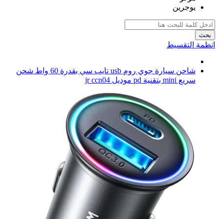
يوجرين
بحث
انظمة التقسيط
شاحن سيارة جوي روم usb تايب سي بقدرة 60 واط شحن
سريع mini بتقنية pd موديل jr ccn04