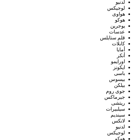
لدنيو
لوجيكس
هواوى
هوكو
يوجرين
عدسات
قلم ستايلس
كابلات
أمايا
أنكر
اورايمو
ايكونز
باسى
بيسوس
بيلكن
جوى روم
جيرماكس
ريتشى
سيلبيرات
سينديم
لانكس
لدنيو
لوجيكس
هوكو