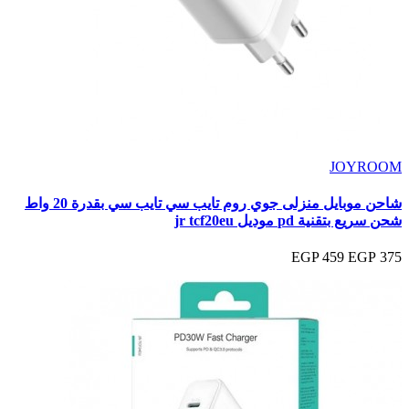
JOYROOM
شاحن موبايل منزلى جوي روم تايب سي تايب سي بقدرة 20 واط
شحن سريع بتقنية pd موديل jr tcf20eu
459 EGP
375 EGP