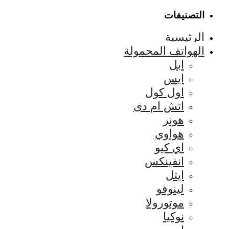
التصنيفات
الرئيسية
الهواتف المحمولة
ابل
ايس
اول كول
اتش ام دى
هونر
هواوي
اي كيو
انفينكس
ايتل
لينوفو
موتورولا
نوكيا