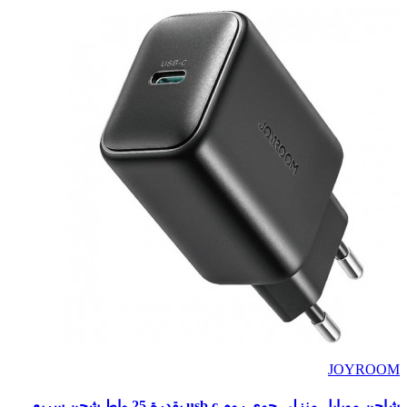
JOYROOM
شاحن موبايل منزلى جوي روم usb c بقدرة 25 واط شحن سريع