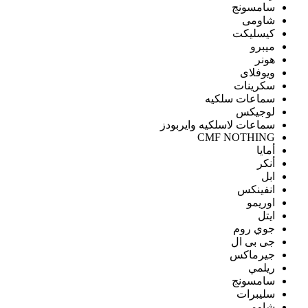
سامسونج
شاومى
كيسليكت
ميبرو
هونر
ويوفلاى
سكرينات
سماعات سلكيه
لوجيكس
سماعات لاسلكيه وايربودز
CMF NOTHING
أمايا
أنكر
ابل
انفينكس
اوريمو
ايتل
جوي روم
جى بى ال
جيرماكس
ريلمي
سامسونج
سليبرات
شاومى