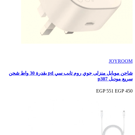
JOYROOM
شاحن موبايل منزلى جوي روم تايب سي pd بقدرة 30 واط شحن
سريع موديل p307
551 EGP
450 EGP