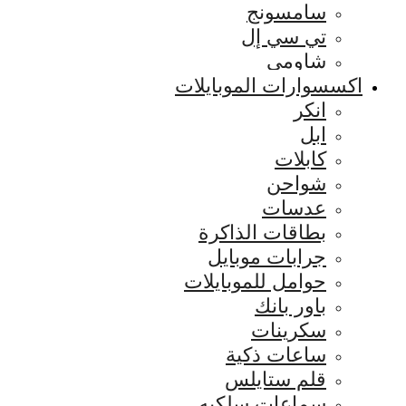
سامسونج
تي سي إل
شاومي
اكسسوارات الموبايلات
انكر
ابل
كابلات
شواحن
عدسات
بطاقات الذاكرة
جرابات موبايل
حوامل للموبايلات
باور بانك
سكرينات
ساعات ذكية
قلم ستايلس
سماعات سلكيه