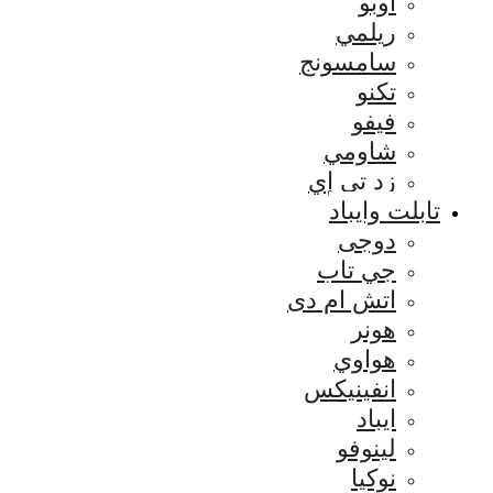
اوبو
ريلمي
سامسونج
تكنو
فيفو
شاومي
زد تي إي
تابلت وايباد
دوجى
جي تاب
اتش ام دى
هونر
هواوي
انفينيكس
ايباد
لينوفو
نوكيا