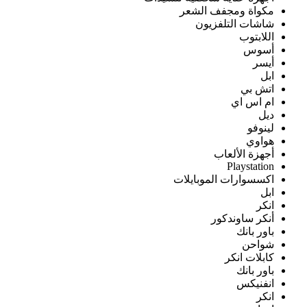
مكواة ومجفف الشعر
شاشات التلفزيون
اللابتوب
أسوس
أيسر
ابل
اتش بي
ام اس اي
ديل
لينوفو
هواوي
أجهزة الألعاب
Playstation
اكسسوارات الموبايلات
ابل
انكر
أنكر ساوندكور
باور بانك
شواحن
كابلات انكر
باور بانك
انفنيكس
انكر