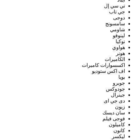
تي سي إل
جي تاب
دوجى
سامسونج
شاومي
لينوفو
نوكيا
هواوي
هونر
الكاميرات
اكسسوارات كاميرات
اف اكس ستوديو
بويا
جوبرو
جودوكس
جينرال
دى جي اى
زيون
سان ديسك
فوجى فيلم
كاميلون
كانون
ليكسر