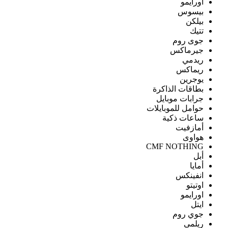
اورايمو
بيسوس
بيلكن
تتيك
جوى روم
جيرماكس
ريدمي
ريماكس
يوجرين
بطاقات الذاكرة
جرابات موبايل
حوامل للموبايلات
ساعات ذكية
أمازفيت
هواوى
CMF NOTHING
أبل
أمايا
انفينكس
اوتيتو
اورايمو
ايتل
جوي روم
ريلمى