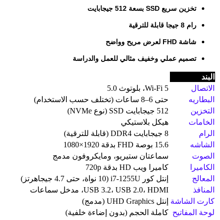
تخزين سريع SSD بسعة 512 جيجابايت
رام 8 جيجا قابلة للترقية
شاشة FHD لعرض مريح وواضح
تصميم عملي وخفيف مثالي للعمل والدراسة
البند
الاتصال
Wi-Fi 5، بلوتوث 5.0
البطاريه
حتى 6–8 ساعات (تختلف حسب الاستخدام)
التخزين
512 جيجابايت SSD (نوع NVMe)
الخامات
هيكل بلاستيكي
الرام
8 جيجابايت DDR4 (قابلة للترقية)
الشاشه
15.6 بوصة FHD بدقة 1920×1080
الصوت
سماعتان ستيريو، ومايكروفون مدمج
الكاميرا
كاميرا ويب HD بدقة 720p
المعالج
إنتل كور i7-1255U (10 نواة، حتى 4.7 جيجاهرتز)
المنافذ
USB 3.2، USB 2.0، HDMI، مدخل سماعات
كارت الشاشة
إنتل UHD Graphics (مدمج)
لوحة المفاتيح
كاملة الحجم (بدون إضاءة خلفية)