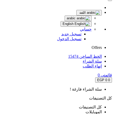
اللغة
arabic
English
حسابي
تسجيل جديد
تسجيل الدخول
Offers
الخط الساخن 15474
سلة الشراء
إنهاء الطلب
قائمتى
0
0 EGP
0
سلة الشراء فارغة !
كل التصنيفات
كل التصنيفات
الموبايلات