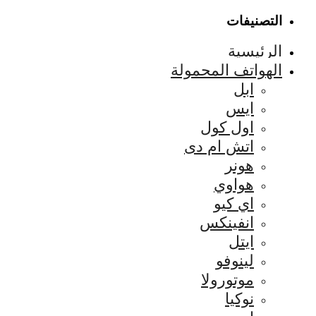
التصنيفات
الرئيسية
الهواتف المحمولة
ابل
ايس
اول كول
اتش ام دى
هونر
هواوي
اي كيو
انفينكس
ايتل
لينوفو
موتورولا
نوكيا