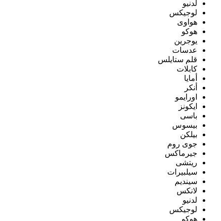
لدنيو
لوجيكس
هواوى
هوكو
يوجرين
عدسات
قلم ستايلس
كابلات
أمايا
أنكر
اورايمو
ايكونز
باسى
بيسوس
بيلكن
جوى روم
جيرماكس
ريتشى
سيلبيرات
سينديم
لانكس
لدنيو
لوجيكس
هوكو