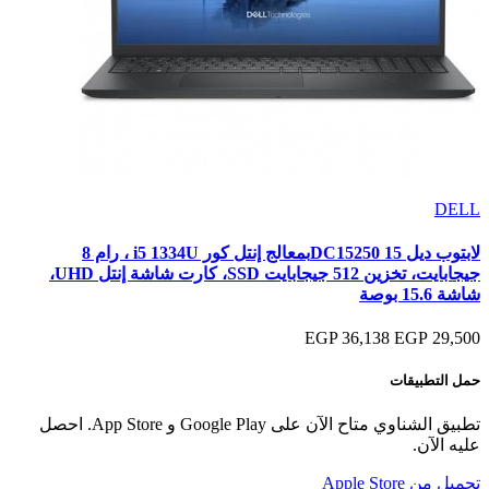
DELL
لابتوب ديل 15 DC15250بمعالج إنتل كور i5 1334U ، رام 8
جيجابايت، تخزين 512 جيجابايت SSD، كارت شاشة إنتل UHD،
شاشة 15.6 بوصة
36,138 EGP
29,500 EGP
حمل التطبيقات
تطبيق الشناوي متاح الآن على Google Play و App Store. احصل
عليه الآن.
تحميل من
Apple Store