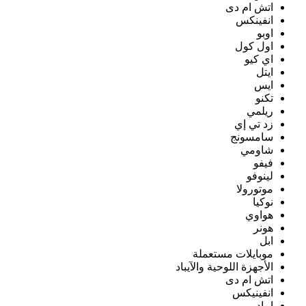
اتش ام دى
انفينكس
اوبو
اول كول
اي كيو
ايتل
ايس
تكنو
ريلمي
زد تي إي
سامسونج
شاومي
فيفو
لينوفو
موتورولا
نوكيا
هواوي
هونر
ابل
موبايلات مستعملة
الأجهزة اللوحية والآيباد
اتش ام دى
انفينيكس
ايباد