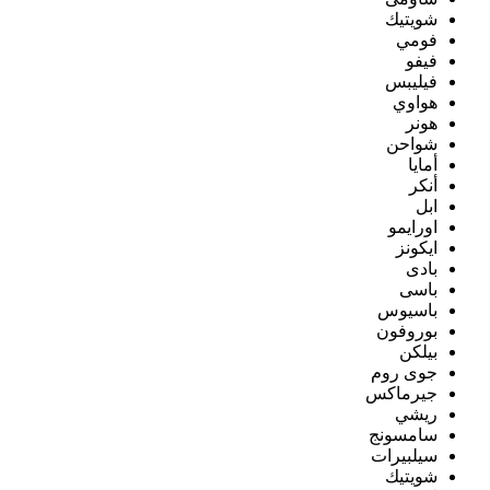
شويتيك
فومي
فيفو
فيليبس
هواوي
هونر
شواحن
أمايا
أنكر
ابل
اورايمو
ايكونز
بادى
باسى
باسيوس
بوروفون
بيلكن
جوى روم
جيرماكس
ريشي
سامسونج
سيلبيرات
شويتيك