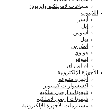
سماعات لاسلكيه وايربودز
اللابتوب
أيسر
ابل
أسوس
ديل
اتش بي
هواوي
لينوفو
ام اس اي
الأجهزة الإلكترونية
أجهزة متنوعة
اكسسوارات كمبيوتر
تليفونات ارضي سلكيه
تليفونات ارضي لاسلكيه
مستلزمات الأجهزة الإلكترونية