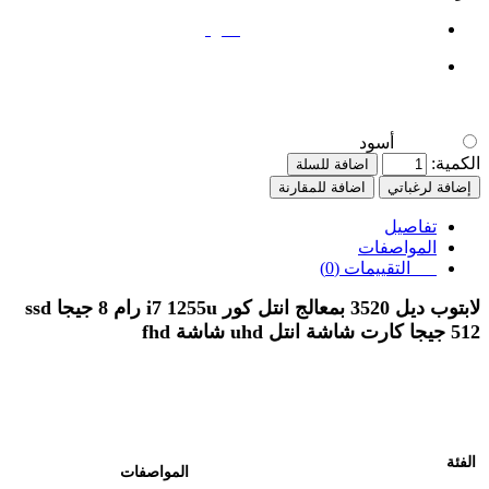
أسود
أسود
الكمية:
اضافة للسلة
إضافة لرغباتي
اضافة للمقارنة
تفاصيل
المواصفات
التقييمات (0)
لابتوب ديل 3520 بمعالج انتل كور i7 1255u رام 8 جيجا ssd
512 جيجا كارت شاشة انتل uhd شاشة fhd
الفئة
المواصفات