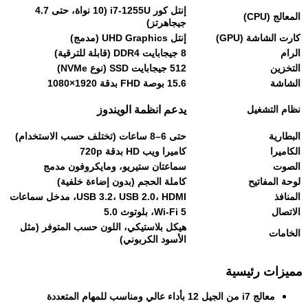
إنتل كور i7-1255U (10 نواة، حتى 4.7
المعالج (CPU)
جيجاهرتز)
كارت الشاشة (GPU)
إنتل UHD Graphics (مدمج)
الرام
8 جيجابايت DDR4 (قابلة للترقية)
التخزين
512 جيجابايت SSD (نوع NVMe)
الشاشة
15.6 بوصة FHD بدقة 1920×1080
نظام التشغيل
يدعم انظمة الويندوز
البطارية
حتى 6–8 ساعات (تختلف حسب الاستخدام)
الكاميرا
كاميرا ويب HD بدقة 720p
الصوت
سماعتان ستيريو، ومايكروفون مدمج
لوحة المفاتيح
كاملة الحجم (بدون إضاءة خلفية)
المنافذ
USB 3.2، USB 2.0، HDMI، مدخل سماعات
الاتصال
Wi-Fi 5، بلوتوث 5.0
هيكل بلاستيكي، اللون حسب المتوفر (مثل
الخامات
الأسود الكربوني)
مميزات رئيسية
معالج i7 من الجيل 12 بأداء عالي ومناسب للمهام المتعددة