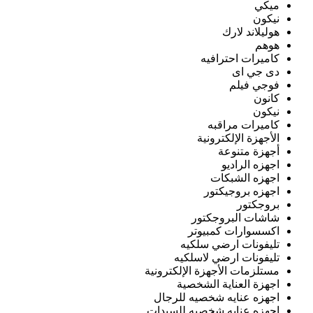
ميكي
نيكون
هوليلاند لارك
هوهم
كاميرات احترافيه
دى جي اى
فوجي فيلم
كانون
نيكون
كاميرات مراقبه
الأجهزة الإلكترونية
أجهزة متنوعة
اجهزه الراديو
اجهزه الشبكات
اجهزه بروجيكتور
بروجكتور
شاشات البروجكتور
اكسسوارات كمبيوتر
تليفونات ارضي سلكيه
تليفونات ارضي لاسلكيه
مستلزمات الأجهزة الإلكترونية
اجهزة العناية الشخصية
اجهزه عنايه شخصيه للرجال
اجهزه عنايه شخصيه للسيدات