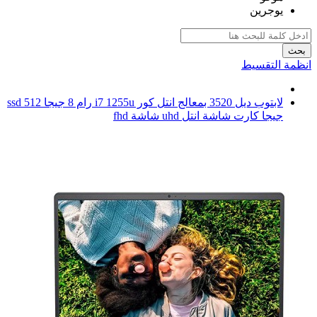
يوجرين
بحث
انظمة التقسيط
لابتوب ديل 3520 بمعالج انتل كور i7 1255u رام 8 جيجا ssd 512
جيجا كارت شاشة انتل uhd شاشة fhd