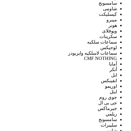
سامسونج
شاومى
كيسليكت
ميبرو
هونر
ويوفلاى
سكرينات
سماعات سلكيه
لوجيكس
سماعات لاسلكيه وايربودز
CMF NOTHING
أمايا
أنكر
ابل
انفينكس
اوريمو
ايتل
جوي روم
جى بى ال
جيرماكس
ريلمي
سامسونج
سليبرات
شاومى