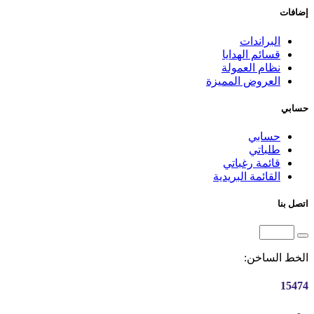
إضافات
البراندات
قسائم الهدايا
نظام العمولة
العروض المميزة
حسابي
حسابي
طلباتي
قائمة رغباتي
القائمة البريدية
اتصل بنا
الخط الساخن:
15474
مصر