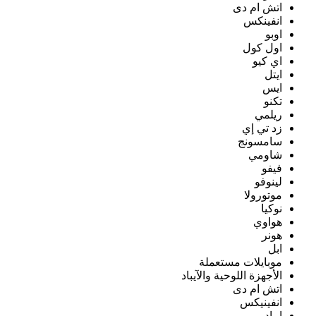
اتش ام دى
انفينكس
اوبو
اول كول
اي كيو
ايتل
ايس
تكنو
ريلمي
زد تي إي
سامسونج
شاومي
فيفو
لينوفو
موتورولا
نوكيا
هواوي
هونر
ابل
موبايلات مستعملة
الأجهزة اللوحية والآيباد
اتش ام دى
انفينيكس
ايباد