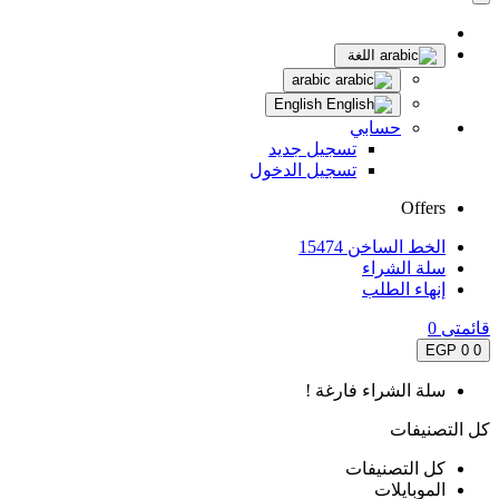
اللغة
arabic
English
حسابي
تسجيل جديد
تسجيل الدخول
Offers
الخط الساخن 15474
سلة الشراء
إنهاء الطلب
قائمتى
0
0 EGP
0
سلة الشراء فارغة !
كل التصنيفات
كل التصنيفات
الموبايلات