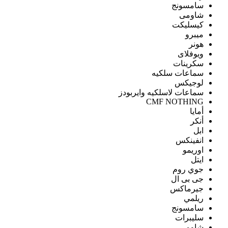
سامسونج
شاومى
كيسليكت
ميبرو
هونر
ويوفلاى
سكرينات
سماعات سلكيه
لوجيكس
سماعات لاسلكيه وايربودز
CMF NOTHING
أمايا
أنكر
ابل
انفينكس
اوريمو
ايتل
جوي روم
جى بى ال
جيرماكس
ريلمي
سامسونج
سليبرات
شاومى