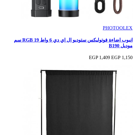
PHOTOOLEX
انبوب اضاءة فوتوليكس ستوديو ال اي دي 6 واط RGB 19 سم
موديل B190
1,409 EGP
1,150 EGP