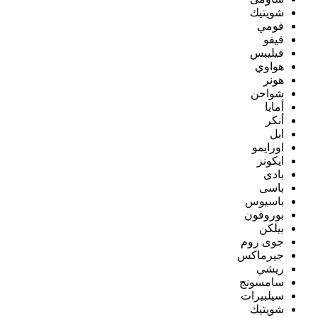
شويتيك
فومي
فيفو
فيليبس
هواوي
هونر
شواحن
أمايا
أنكر
ابل
اورايمو
ايكونز
بادى
باسى
باسيوس
بوروفون
بيلكن
جوى روم
جيرماكس
ريشي
سامسونج
سيلبيرات
شويتيك