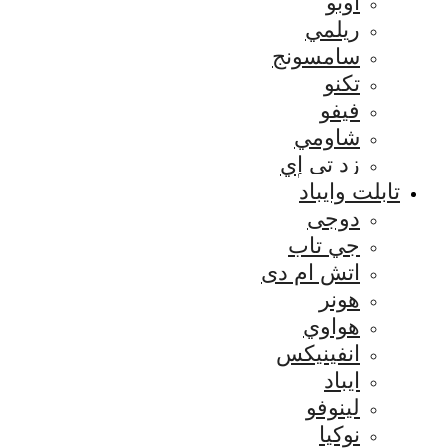
اوبو
ريلمي
سامسونج
تكنو
فيفو
شاومي
زد تي إي
تابلت وايباد
دوجى
جي تاب
اتش ام دى
هونر
هواوي
انفينيكس
ايباد
لينوفو
نوكيا