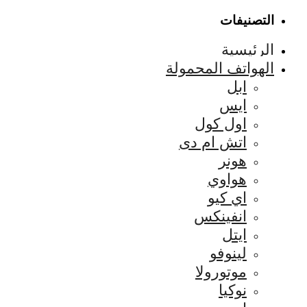
التصنيفات
الرئيسية
الهواتف المحمولة
ابل
ايس
اول كول
اتش ام دى
هونر
هواوي
اي كيو
انفينكس
ايتل
لينوفو
موتورولا
نوكيا