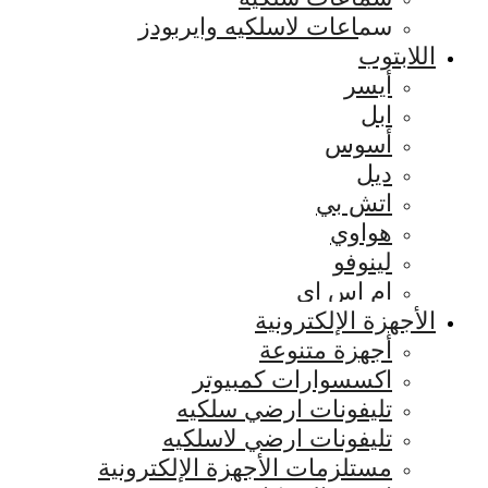
سماعات لاسلكيه وايربودز
اللابتوب
أيسر
ابل
أسوس
ديل
اتش بي
هواوي
لينوفو
ام اس اي
الأجهزة الإلكترونية
أجهزة متنوعة
اكسسوارات كمبيوتر
تليفونات ارضي سلكيه
تليفونات ارضي لاسلكيه
مستلزمات الأجهزة الإلكترونية