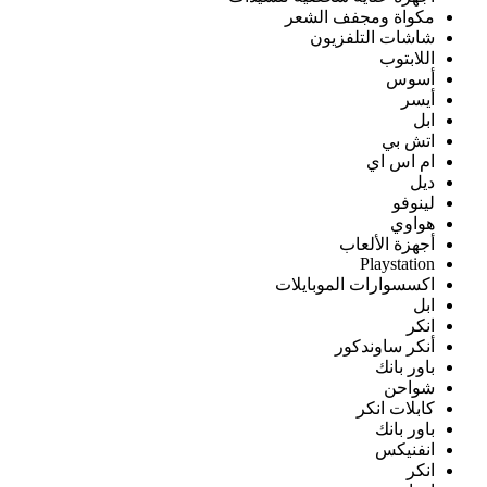
مكواة ومجفف الشعر
شاشات التلفزيون
اللابتوب
أسوس
أيسر
ابل
اتش بي
ام اس اي
ديل
لينوفو
هواوي
أجهزة الألعاب
Playstation
اكسسوارات الموبايلات
ابل
انكر
أنكر ساوندكور
باور بانك
شواحن
كابلات انكر
باور بانك
انفنيكس
انكر