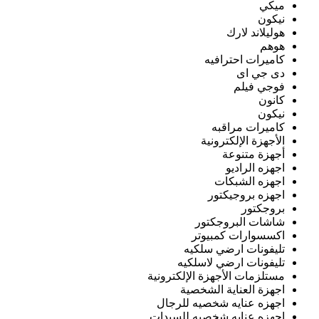
ميكي
نيكون
هوليلاند لارك
هوهم
كاميرات احترافيه
دى جي اى
فوجي فيلم
كانون
نيكون
كاميرات مراقبه
الأجهزة الإلكترونية
أجهزة متنوعة
اجهزه الراديو
اجهزه الشبكات
اجهزه بروجيكتور
بروجكتور
شاشات البروجكتور
اكسسوارات كمبيوتر
تليفونات ارضي سلكيه
تليفونات ارضي لاسلكيه
مستلزمات الأجهزة الإلكترونية
اجهزة العناية الشخصية
اجهزه عنايه شخصيه للرجال
اجهزه عنايه شخصيه للسيدات