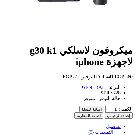
ميكروفون لاسلكي g30 k1
لاجهزة iphone
360 EGP
441 EGP
التوفير :
81 EGP
البراند :
GENERAL
SER :
728
حالة التوفر :
متوفر
الكمية:
اضافة للسلة
إضافة لرغباتي
اضافة للمقارنة
تفاصيل
التقييمات (0)