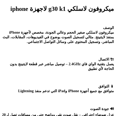
ميكروفون لاسلكي g30 k1 لاجهزة iphone
الوصف
ميكروفون لاسلكي صغير الحجم وعالي الجودة، مخصص لأجهزة iPhone
بمنفذ لايتنينج. مثالي لتسجيل الصوت بوضوح في الفيديوهات، المقابلات، البث
المباشر، وتسجيل المحتوى على وسائل التواصل الاجتماعي.
🔌
الاتصال
يعمل بتقنية الواي فاي 2.4GHz – توصيل مباشر عبر قطعة لايتنينج بدون
الحاجة لأي تطبيق
📱
التوافق
متوافق مع جميع أجهزة iPhone وiPad التي تدعم منفذ Lightning
🔊
جودة الصوت
عزل ضوضاء احترافي – نقل صوت نقي وواضح حتى من مسافات تصل لـ 20