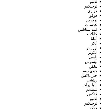
لدنيو
لوجيكس
هواوى
هوكو
يوجرين
عدسات
قلم ستايلس
كابلات
أمايا
أنكر
اورايمو
ايكونز
باسى
بيسوس
بيلكن
جوى روم
جيرماكس
ريتشى
سيلبيرات
سينديم
لانكس
لدنيو
لوجيكس
هوكو