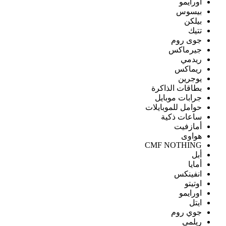
اورايمو
بيسوس
بيلكن
تتيك
جوى روم
جيرماكس
ريدمي
ريماكس
يوجرين
بطاقات الذاكرة
جرابات موبايل
حوامل للموبايلات
ساعات ذكية
أمازفيت
هواوى
CMF NOTHING
أبل
أمايا
انفينكس
اوتيتو
اورايمو
ايتل
جوي روم
ريلمى