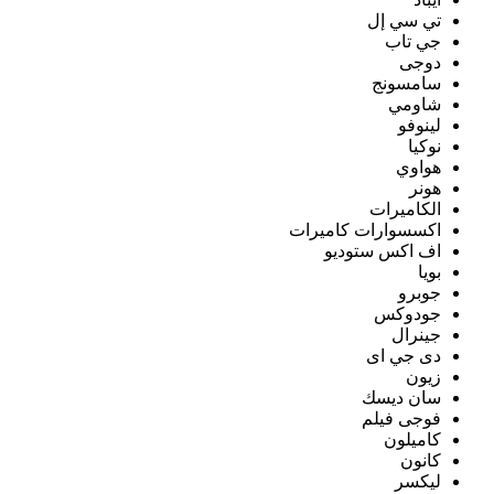
تي سي إل
جي تاب
دوجى
سامسونج
شاومي
لينوفو
نوكيا
هواوي
هونر
الكاميرات
اكسسوارات كاميرات
اف اكس ستوديو
بويا
جوبرو
جودوكس
جينرال
دى جي اى
زيون
سان ديسك
فوجى فيلم
كاميلون
كانون
ليكسر