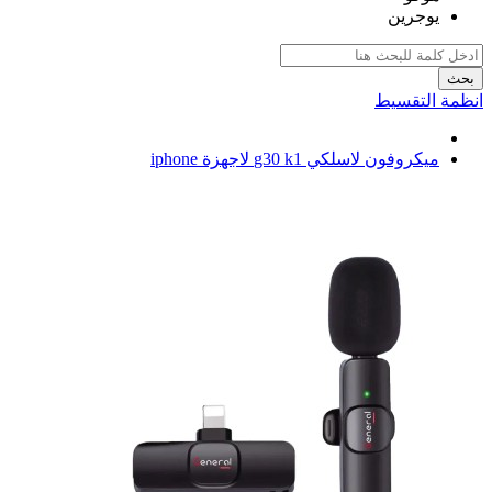
يوجرين
بحث
انظمة التقسيط
ميكروفون لاسلكي g30 k1 لاجهزة iphone