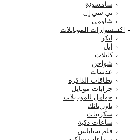
سامسونج
تي سي إل
شاومي
اكسسوارات الموبايلات
انكر
ابل
كابلات
شواحن
عدسات
بطاقات الذاكرة
جرابات موبايل
حوامل للموبايلات
باور بانك
سكرينات
ساعات ذكية
قلم ستايلس
سماعات سلكيه