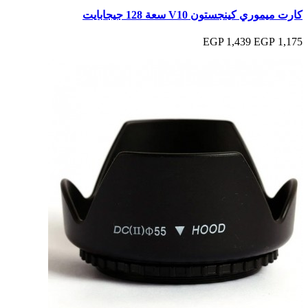
كارت ميموري كينجستون V10 سعة 128 جيجابايت
1,439 EGP
1,175 EGP