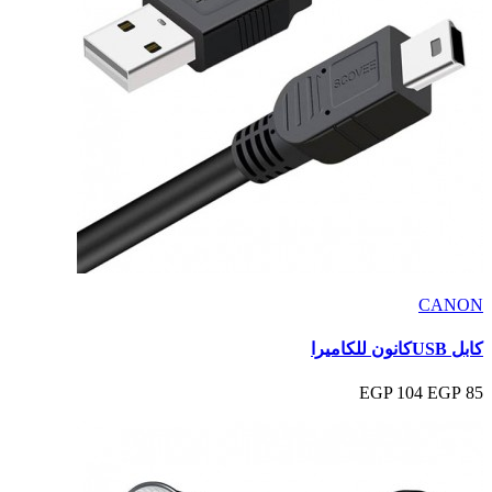
CANON
كابل USBكانون للكاميرا
104 EGP
85 EGP