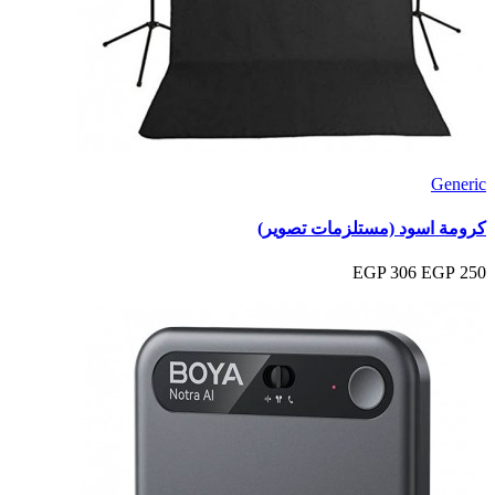
Generic
كرومة اسود (مستلزمات تصوير)
306 EGP
250 EGP