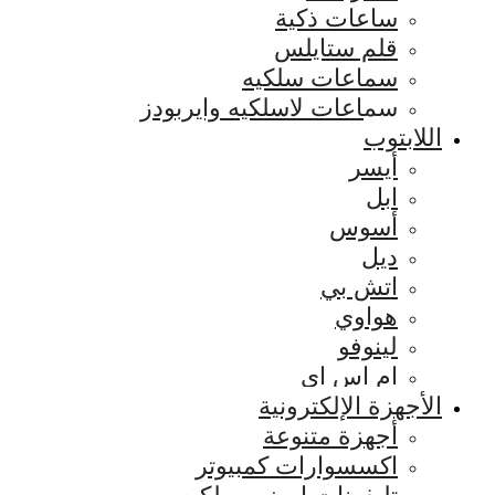
ساعات ذكية
قلم ستايلس
سماعات سلكيه
سماعات لاسلكيه وايربودز
اللابتوب
أيسر
ابل
أسوس
ديل
اتش بي
هواوي
لينوفو
ام اس اي
الأجهزة الإلكترونية
أجهزة متنوعة
اكسسوارات كمبيوتر