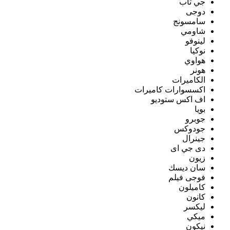
جي تاب
دوجى
سامسونج
شاومي
لينوفو
نوكيا
هواوي
هونر
الكاميرات
اكسسوارات كاميرات
اف اكس ستوديو
بويا
جوبرو
جودوكس
جينرال
دى جي اى
زيون
سان ديسك
فوجى فيلم
كاميلون
كانون
ليكسر
ميكي
نيكون