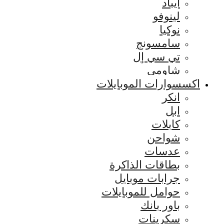
ايباد
لينوفو
نوكيا
سامسونج
تي سي إل
شاومي
اكسسوارات الموبايلات
انكر
ابل
كابلات
شواحن
عدسات
بطاقات الذاكرة
جرابات موبايل
حوامل للموبايلات
باور بانك
سكرينات