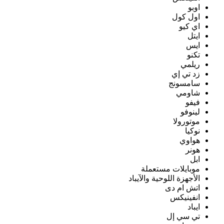
اوبو
اول كول
اي كيو
ايتل
ايس
تكنو
ريلمي
زد تي إي
سامسونج
شاومي
فيفو
لينوفو
موتورولا
نوكيا
هواوي
هونر
ابل
موبايلات مستعملة
الأجهزة اللوحية والآيباد
اتش ام دى
انفينيكس
ايباد
تي سي إل