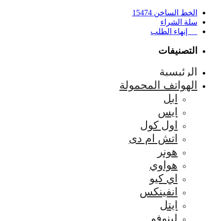
الخط الساخن 15474
سلة الشراء
إنهاء الطلب
التصنيفات
الرئيسية
الهواتف المحمولة
ابل
ايس
اول كول
اتش ام دى
هونر
هواوي
اي كيو
انفينكس
ايتل
لينوفو