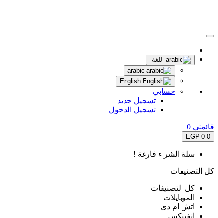
اللغة
arabic
English
حسابي
تسجيل جديد
تسجيل الدخول
قائمتى
0
0 EGP
0
سلة الشراء فارغة !
كل التصنيفات
كل التصنيفات
الموبايلات
اتش ام دى
انفينكس