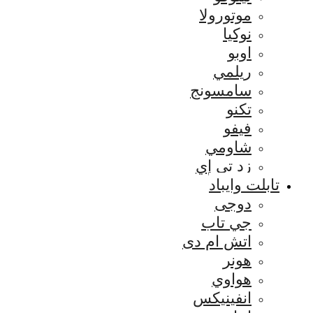
موتورولا
نوكيا
اوبو
ريلمي
سامسونج
تكنو
فيفو
شاومي
زد تي إي
تابلت وايباد
دوجى
جي تاب
اتش ام دى
هونر
هواوي
انفينيكس