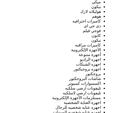
ميكي
نيكون
هوليلاند لارك
هوهم
كاميرات احترافيه
دى جي اى
فوجي فيلم
كانون
نيكون
كاميرات مراقبه
الأجهزة الإلكترونية
أجهزة متنوعة
اجهزه الراديو
اجهزه الشبكات
اجهزه بروجيكتور
بروجكتور
شاشات البروجكتور
اكسسوارات كمبيوتر
تليفونات ارضي سلكيه
تليفونات ارضي لاسلكيه
مستلزمات الأجهزة الإلكترونية
اجهزة العناية الشخصية
اجهزه عنايه شخصيه للرجال
اجهزه عنايه شخصيه للسيدات