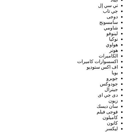
تي سي إل
جي تاب
دوجى
سامسونج
شاومي
لينوفو
نوكيا
هواوي
هونر
الكاميرات
اكسسوارات كاميرات
اف اكس ستوديو
بويا
جوبرو
جودوكس
جينرال
دى جي اى
زيون
سان ديسك
فوجى فيلم
كاميلون
كانون
ليكسر