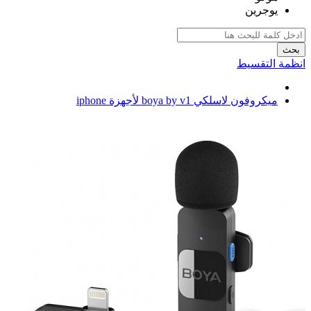
يوجرين
بحث
انظمة التقسيط
ميكروفون لاسلكي boya by v1 لأجهزة iphone