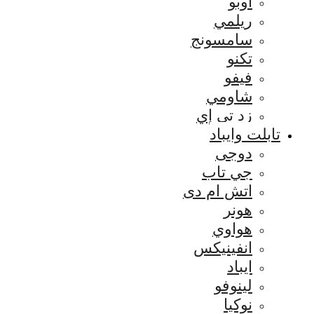
اوبو
ريلمي
سامسونج
تكنو
فيفو
شاومي
زد تي إي
تابلت وايباد
دوجى
جي تاب
اتش ام دى
هونر
هواوي
انفينيكس
ايباد
لينوفو
نوكيا