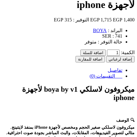
لأجهزة iphone
1,400 EGP
1,715 EGP
التوفير :
315 EGP
البراند :
BOYA
SER :
741
حالة التوفر :
متوفر
الكمية:
اضافة للسلة
إضافة لرغباتي
اضافة للمقارنة
تفاصيل
التقييمات (0)
ميكروفون لاسلكي boya by v1 لأجهزة
iphone
🔍
الوصف
ميكروفون لاسلكي صغير الحجم ومخصص لأجهزة iPhone بمنفذ لايتنينج.
مثالي لتصوير الفيديوهات، المقابلات، والبث المباشر بجودة صوت احترافية.