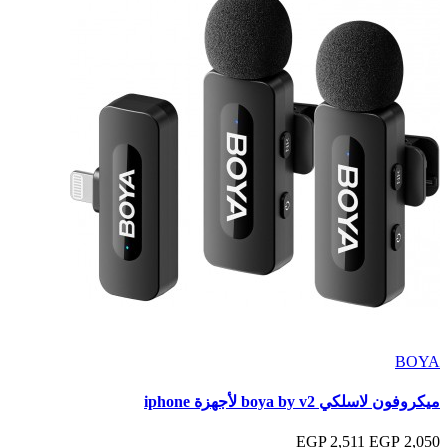
BOYA
ميكروفون لاسلكي boya by v2 لأجهزة iphone
2,511 EGP
2,050 EGP