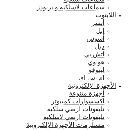
سماعات لاسلكيه وايربودز
اللابتوب
أيسر
ابل
أسوس
ديل
اتش بي
هواوي
لينوفو
ام اس اي
الأجهزة الإلكترونية
أجهزة متنوعة
اكسسوارات كمبيوتر
تليفونات ارضي سلكيه
تليفونات ارضي لاسلكيه
مستلزمات الأجهزة الإلكترونية