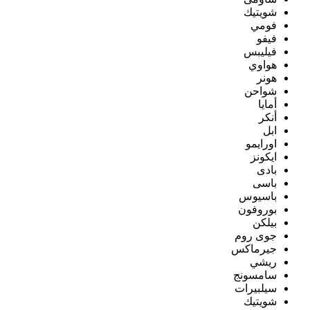
شويتيك
فومي
فيفو
فيليبس
هواوي
هونر
شواحن
أمايا
أنكر
ابل
اورايمو
ايكونز
بادى
باسى
باسيوس
بوروفون
بيلكن
جوى روم
جيرماكس
ريشي
سامسونج
سيلبيرات
شويتيك