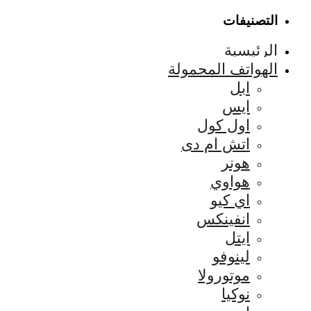
التصنيفات
الرئيسية
الهواتف المحمولة
ابل
ايس
اول كول
اتش ام دى
هونر
هواوي
اي كيو
انفينكس
ايتل
لينوفو
موتورولا
نوكيا