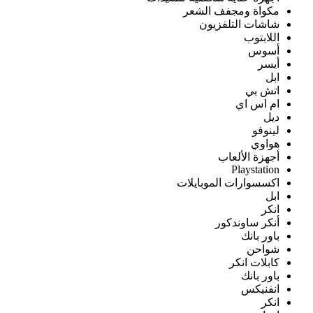
مكواة ومجفف الشعر
شاشات التلفزيون
اللابتوب
أسوس
أيسر
ابل
اتش بي
ام اس اي
ديل
لينوفو
هواوي
أجهزة الألعاب
Playstation
اكسسوارات الموبايلات
ابل
انكر
أنكر ساوندكور
باور بانك
شواحن
كابلات انكر
باور بانك
انفنيكس
انكر