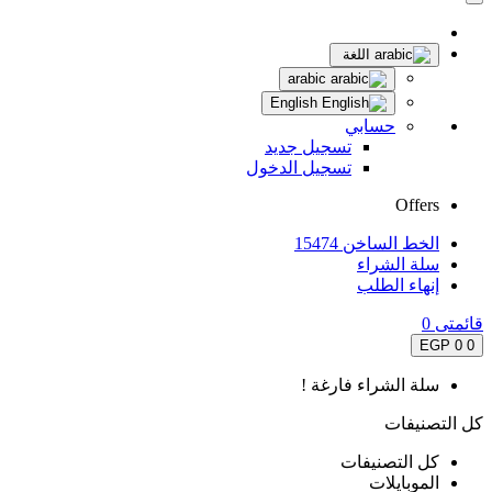
اللغة
arabic
English
حسابي
تسجيل جديد
تسجيل الدخول
Offers
الخط الساخن 15474
سلة الشراء
إنهاء الطلب
قائمتى
0
0 EGP
0
سلة الشراء فارغة !
كل التصنيفات
كل التصنيفات
الموبايلات