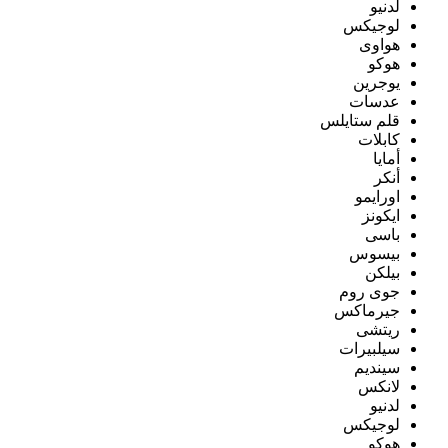
لدنيو
لوجيكس
هواوى
هوكو
يوجرين
عدسات
قلم ستايلس
كابلات
أمايا
أنكر
اورايمو
ايكونز
باسى
بيسوس
بيلكن
جوى روم
جيرماكس
ريتشى
سيلبيرات
سينديم
لانكس
لدنيو
لوجيكس
هوكو