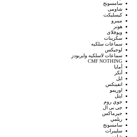
سامسونج
شاومى
كيسليكت
ميبرو
هونر
ويوفلاى
سكرينات
سماعات سلكيه
لوجيكس
سماعات لاسلكيه وايربودز
CMF NOTHING
أمايا
أنكر
ابل
انفينكس
اوريمو
ايتل
جوي روم
جى بى ال
جيرماكس
ريلمي
سامسونج
سليبرات
شاومى