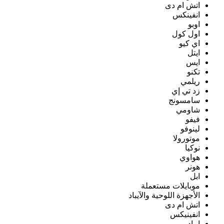
اتش ام دى
انفينكس
اوبو
اول كول
اي كيو
ايتل
ايس
تكنو
ريلمي
زد تي إي
سامسونج
شاومي
فيفو
لينوفو
موتورولا
نوكيا
هواوي
هونر
ابل
موبايلات مستعملة
الأجهزة اللوحية والآيباد
اتش ام دى
انفينيكس
ايباد