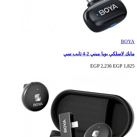
BOYA
مايك لاسلكي بويا ميني 2-4 تايب سي
2,236 EGP
1,825 EGP