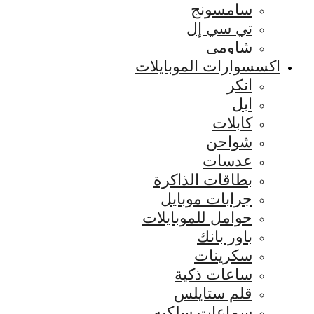
سامسونج
تي سي إل
شاومي
اكسسوارات الموبايلات
انكر
ابل
كابلات
شواحن
عدسات
بطاقات الذاكرة
جرابات موبايل
حوامل للموبايلات
باور بانك
سكرينات
ساعات ذكية
قلم ستايلس
سماعات سلكيه