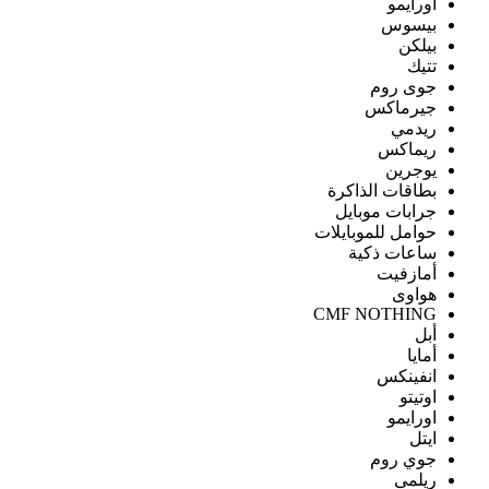
اورايمو
بيسوس
بيلكن
تتيك
جوى روم
جيرماكس
ريدمي
ريماكس
يوجرين
بطاقات الذاكرة
جرابات موبايل
حوامل للموبايلات
ساعات ذكية
أمازفيت
هواوى
CMF NOTHING
أبل
أمايا
انفينكس
اوتيتو
اورايمو
ايتل
جوي روم
ريلمى