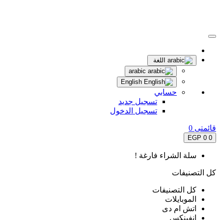
اللغة
arabic
English
حسابي
تسجيل جديد
تسجيل الدخول
قائمتى
0
0 EGP
0
سلة الشراء فارغة !
كل التصنيفات
كل التصنيفات
الموبايلات
اتش ام دى
انفينكس