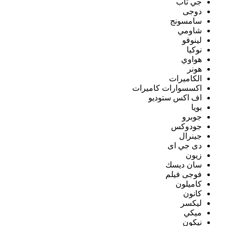
جي تاب
دوجى
سامسونج
شاومي
لينوفو
نوكيا
هواوي
هونر
الكاميرات
اكسسوارات كاميرات
اف اكس ستوديو
بويا
جوبرو
جودوكس
جينرال
دى جي اى
زيون
سان ديسك
فوجى فيلم
كاميلون
كانون
ليكسر
ميكي
نيكون