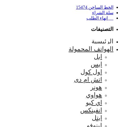
الخط الساخن 15474
سلة الشراء
إنهاء الطلب
التصنيفات
الرئيسية
الهواتف المحمولة
ابل
ايس
اول كول
اتش ام دى
هونر
هواوي
اي كيو
انفينكس
ايتل
لينوفو