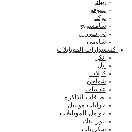
ايباد
لينوفو
نوكيا
سامسونج
تي سي إل
شاومي
اكسسوارات الموبايلات
انكر
ابل
كابلات
شواحن
عدسات
بطاقات الذاكرة
جرابات موبايل
حوامل للموبايلات
باور بانك
سكرينات