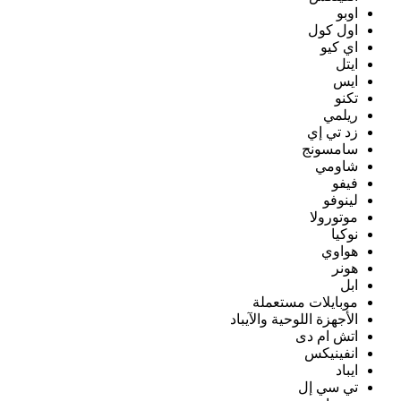
اوبو
اول كول
اي كيو
ايتل
ايس
تكنو
ريلمي
زد تي إي
سامسونج
شاومي
فيفو
لينوفو
موتورولا
نوكيا
هواوي
هونر
ابل
موبايلات مستعملة
الأجهزة اللوحية والآيباد
اتش ام دى
انفينيكس
ايباد
تي سي إل