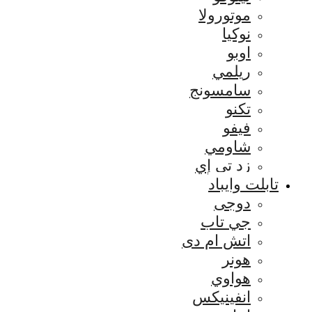
موتورولا
نوكيا
اوبو
ريلمي
سامسونج
تكنو
فيفو
شاومي
زد تي إي
تابلت وايباد
دوجى
جي تاب
اتش ام دى
هونر
هواوي
انفينيكس