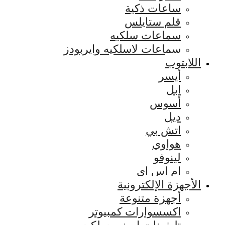
ساعات ذكية
قلم ستايلس
سماعات سلكيه
سماعات لاسلكيه وايربودز
اللابتوب
أيسر
ابل
أسوس
ديل
اتش بي
هواوي
لينوفو
ام اس اي
الأجهزة الإلكترونية
أجهزة متنوعة
اكسسوارات كمبيوتر