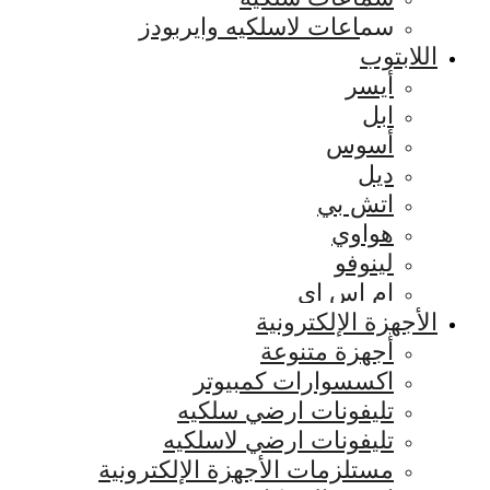
سماعات لاسلكيه وايربودز
اللابتوب
أيسر
ابل
أسوس
ديل
اتش بي
هواوي
لينوفو
ام اس اي
الأجهزة الإلكترونية
أجهزة متنوعة
اكسسوارات كمبيوتر
تليفونات ارضي سلكيه
تليفونات ارضي لاسلكيه
مستلزمات الأجهزة الإلكترونية