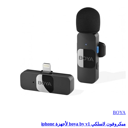
BOYA
ميكروفون لاسلكي boya by v1 لأجهزة iphone