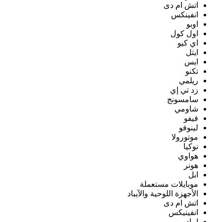
اتش ام دى
انفينكس
اوبو
اول كول
اي كيو
ايتل
ايس
تكنو
ريلمي
زد تي إي
سامسونج
شاومي
فيفو
لينوفو
موتورولا
نوكيا
هواوي
هونر
ابل
موبايلات مستعملة
الأجهزة اللوحية والآيباد
اتش ام دى
انفينيكس
ايباد