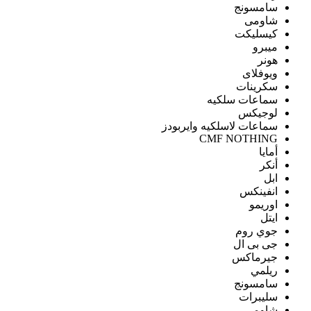
سامسونج
شاومى
كيسليكت
ميبرو
هونر
ويوفلاى
سكرينات
سماعات سلكيه
لوجيكس
سماعات لاسلكيه وايربودز
CMF NOTHING
أمايا
أنكر
ابل
انفينكس
اوريمو
ايتل
جوي روم
جى بى ال
جيرماكس
ريلمي
سامسونج
سليبرات
شاومى