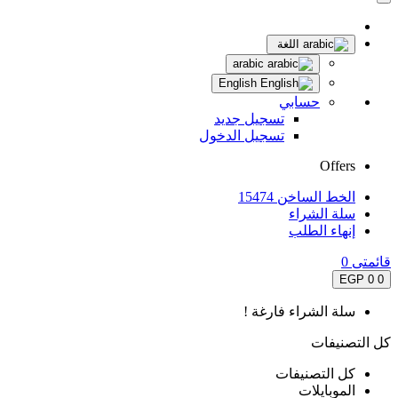
اللغة
arabic
English
حسابي
تسجيل جديد
تسجيل الدخول
Offers
الخط الساخن 15474
سلة الشراء
إنهاء الطلب
قائمتى
0
0 EGP
0
سلة الشراء فارغة !
كل التصنيفات
كل التصنيفات
الموبايلات