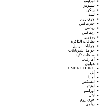
اورايمو
بيسوس
بيلكن
تتيك
جوى روم
جيرماكس
ريدمي
ريماكس
يوجرين
بطاقات الذاكرة
جرابات موبايل
حوامل للموبايلات
ساعات ذكية
أمازفيت
هواوى
CMF NOTHING
أبل
أمايا
انفينكس
اوتيتو
اورايمو
ايتل
جوي روم
ريلمى