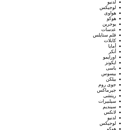
لدنيو
لوجيكس
هواوى
هوكو
يوجرين
عدسات
قلم ستايلس
كابلات
أمايا
أنكر
اورايمو
ايكونز
باسى
بيسوس
بيلكن
جوى روم
جيرماكس
ريتشى
سيلبيرات
سينديم
لانكس
لدنيو
لوجيكس
هوكو