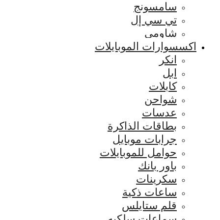
سامسونج
تي سي إل
شاومي
اكسسوارات الموبايلات
انكر
ابل
كابلات
شواحن
عدسات
بطاقات الذاكرة
جرابات موبايل
حوامل للموبايلات
باور بانك
سكرينات
ساعات ذكية
قلم ستايلس
سماعات سلكيه