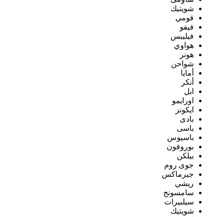
شويتيك
فومي
فيفو
فيليبس
هواوي
هونر
شواحن
أمايا
أنكر
ابل
اورايمو
ايكونز
بادى
باسى
باسيوس
بوروفون
بيلكن
جوى روم
جيرماكس
ريشي
سامسونج
سيلبيرات
شويتيك