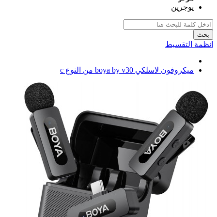
يوجرين
بحث
انظمة التقسيط
ميكروفون لاسلكي boya by v30 من النوع c