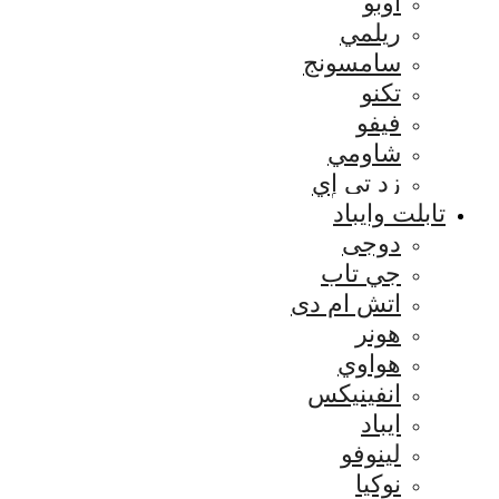
اوبو
ريلمي
سامسونج
تكنو
فيفو
شاومي
زد تي إي
تابلت وايباد
دوجى
جي تاب
اتش ام دى
هونر
هواوي
انفينيكس
ايباد
لينوفو
نوكيا