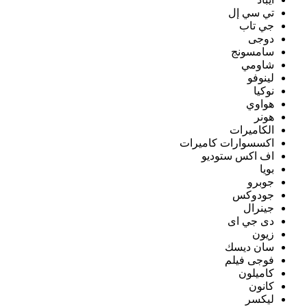
تي سي إل
جي تاب
دوجى
سامسونج
شاومي
لينوفو
نوكيا
هواوي
هونر
الكاميرات
اكسسوارات كاميرات
اف اكس ستوديو
بويا
جوبرو
جودوكس
جينرال
دى جي اى
زيون
سان ديسك
فوجى فيلم
كاميلون
كانون
ليكسر