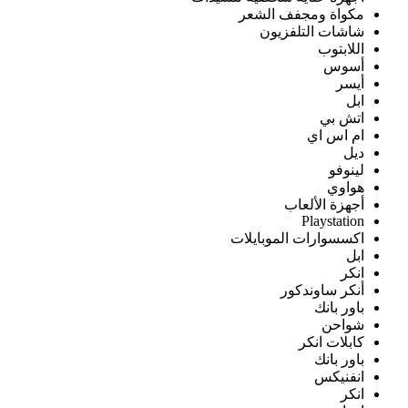
مكواة ومجفف الشعر
شاشات التلفزيون
اللابتوب
أسوس
أيسر
ابل
اتش بي
ام اس اي
ديل
لينوفو
هواوي
أجهزة الألعاب
Playstation
اكسسوارات الموبايلات
ابل
انكر
أنكر ساوندكور
باور بانك
شواحن
كابلات انكر
باور بانك
انفنيكس
انكر