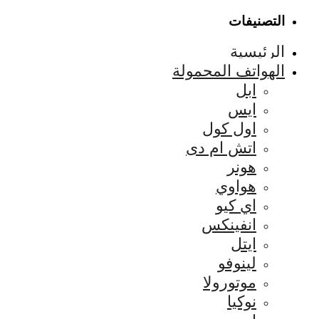
التصنيفات
الرئيسية
الهواتف المحمولة
ابل
ايس
اول كول
اتش ام دى
هونر
هواوي
اي كيو
انفينكس
ايتل
لينوفو
موتورولا
نوكيا