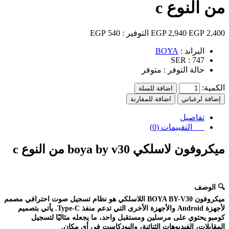
من النوع c
2,400 EGP
2,940 EGP
التوفير :
540 EGP
البراند :
BOYA
SER :
747
حالة التوفر :
متوفر
الكمية:
اضافة للسلة
إضافة لرغباتي
اضافة للمقارنة
تفاصيل
التقييمات (0)
ميكروفون لاسلكي boya by v30 من النوع c
🔍
الوصف
ميكروفون BOYA BY-V30 اللاسلكي هو نظام تسجيل صوت احترافي مصمم
لأجهزة Android والأجهزة الأخرى التي تدعم منفذ Type-C. يأتي بتصميم
كومبو يحتوي على مرسلين ومستقبل واحد، ما يجعله مثاليًا لتسجيل
المقابلات، الفيديوهات الثنائية، والبودكاست في أي مكان.