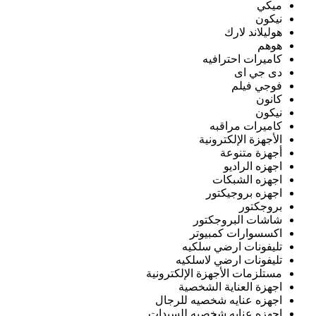
ميكي
نيكون
هوليلاند لارك
هوهم
كاميرات احترافيه
دى جي اى
فوجي فيلم
كانون
نيكون
كاميرات مراقبه
الأجهزة الإلكترونية
أجهزة متنوعة
اجهزه الراديو
اجهزه الشبكات
اجهزه بروجيكتور
بروجكتور
شاشات البروجكتور
اكسسوارات كمبيوتر
تليفونات ارضي سلكيه
تليفونات ارضي لاسلكيه
مستلزمات الأجهزة الإلكترونية
اجهزة العناية الشخصية
اجهزه عنايه شخصيه للرجال
اجهزه عنايه شخصيه للسيدات