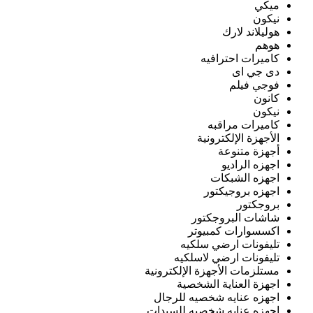
ميكي
نيكون
هوليلاند لارك
هوهم
كاميرات احترافيه
دى جي اى
فوجي فيلم
كانون
نيكون
كاميرات مراقبه
الأجهزة الإلكترونية
أجهزة متنوعة
اجهزه الراديو
اجهزه الشبكات
اجهزه بروجيكتور
بروجكتور
شاشات البروجكتور
اكسسوارات كمبيوتر
تليفونات ارضي سلكيه
تليفونات ارضي لاسلكيه
مستلزمات الأجهزة الإلكترونية
اجهزة العناية الشخصية
اجهزه عنايه شخصيه للرجال
اجهزه عنايه شخصيه للسيدات