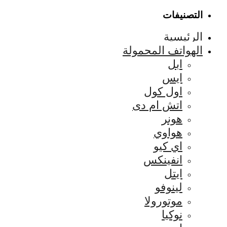
التصنيفات
الرئيسية
الهواتف المحمولة
ابل
ايس
اول كول
اتش ام دى
هونر
هواوي
اي كيو
انفينكس
ايتل
لينوفو
موتورولا
نوكيا