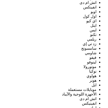
اتش ام دى
انفينكس
اوبو
اول كول
اي كيو
ايتل
ايس
تكنو
ريلمي
زد تي إي
سامسونج
شاومي
فيفو
لينوفو
موتورولا
نوكيا
هواوي
هونر
ابل
موبايلات مستعملة
الأجهزة اللوحية والآيباد
اتش ام دى
انفينيكس
ايباد