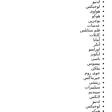
لدنيو
لوجيكس
هواوى
هوكو
يوجرين
عدسات
قلم ستايلس
كابلات
أمايا
أنكر
اورايمو
ايكونز
باسى
بيسوس
بيلكن
جوى روم
جيرماكس
ريتشى
سيلبيرات
سينديم
لانكس
لدنيو
لوجيكس
هوكو