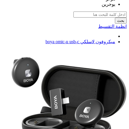
يوجرين
بحث
انظمة التقسيط
ميكروفون لاسلكي boya omic-u usb-c