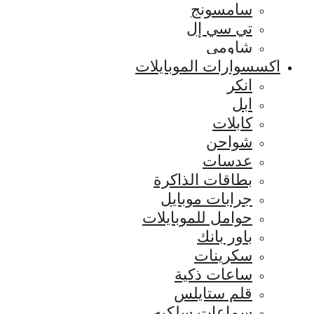
سامسونج
تي سي إل
شاومي
اكسسوارات الموبايلات
انكر
ابل
كابلات
شواحن
عدسات
بطاقات الذاكرة
جرابات موبايل
حوامل للموبايلات
باور بانك
سكرينات
ساعات ذكية
قلم ستايلس
سماعات سلكيه