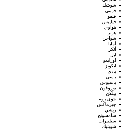
شويتيك
فومي
فيفو
فيليبس
هواوي
هونر
شواحن
أمايا
أنكر
ابل
اورايمو
ايكونز
بادى
باسى
باسيوس
بوروفون
بيلكن
جوى روم
جيرماكس
ريشي
سامسونج
سيلبيرات
شويتيك