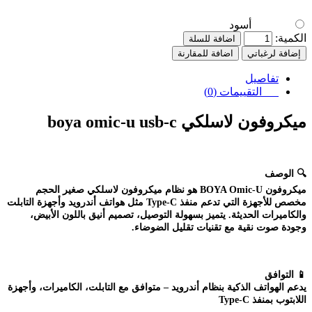
أسود
الكمية:
اضافة للسلة
إضافة لرغباتي
اضافة للمقارنة
تفاصيل
التقييمات (0)
ميكروفون لاسلكي boya omic-u usb-c
🔍
الوصف
ميكروفون BOYA Omic-U هو نظام ميكروفون لاسلكي صغير الحجم
مخصص للأجهزة التي تدعم منفذ Type-C مثل هواتف أندرويد وأجهزة التابلت
والكاميرات الحديثة. يتميز بسهولة التوصيل، تصميم أنيق باللون الأبيض،
وجودة صوت نقية مع تقنيات تقليل الضوضاء.
📱
التوافق
يدعم الهواتف الذكية بنظام أندرويد – متوافق مع التابلت، الكاميرات، وأجهزة
اللابتوب بمنفذ Type-C