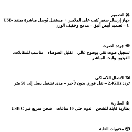
🎤
التصميم
جهاز إرسال صغير يُثبت على الملابس + مستقبل يُوصل مباشرة بمنفذ USB-
C – تصميم أبيض أنيق – مدمج وخفيف الوزن
🔊
جودة الصوت
تسجيل صوت نقي بوضوح عالي – تقليل الضوضاء – مناسب للمقابلات،
الفيديو، والبث المباشر
📶
الاتصال اللاسلكي
تردد 2.4GHz – نقل فوري بدون تأخير – مدى تشغيل يصل إلى 50 متر
🔋
البطارية
بطارية قابلة للشحن – تدوم حتى 10 ساعات – شحن سريع عبر USB-C
📦
محتويات العلبة