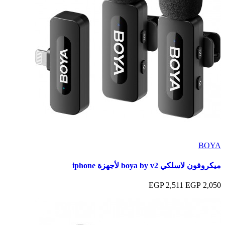
BOYA
ميكروفون لاسلكي boya by v2 لأجهزة iphone
2,511 EGP
2,050 EGP