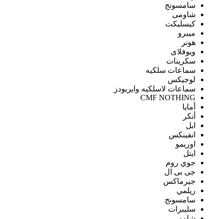
سامسونج
شاومى
كيسليكت
ميبرو
هونر
ويوفلاى
سكرينات
سماعات سلكيه
لوجيكس
سماعات لاسلكيه وايربودز
CMF NOTHING
أمايا
أنكر
ابل
انفينكس
اوريمو
ايتل
جوي روم
جى بى ال
جيرماكس
ريلمي
سامسونج
سليبرات
شاومى