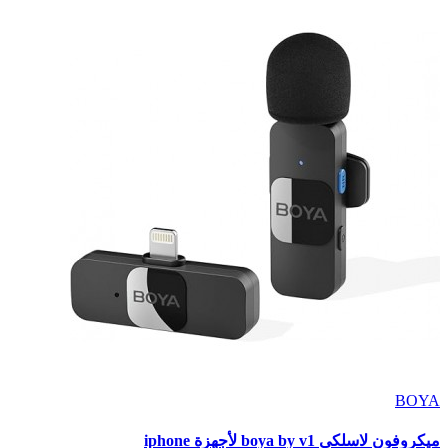
BOYA
ميكروفون لاسلكي boya by v1 لأجهزة iphone