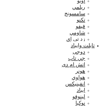
اوبو
ريلمي
سامسونج
تكنو
فيفو
شاومي
زد تي إي
تابلت وايباد
دوجى
جي تاب
اتش ام دى
هونر
هواوي
انفينيكس
ايباد
لينوفو
نوكيا