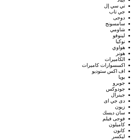
تي سي إل
جي تاب
دوجى
سامسونج
شاومي
لينوفو
نوكيا
هواوي
هونر
الكاميرات
اكسسوارات كاميرات
اف اكس ستوديو
بويا
جوبرو
جودوكس
جينرال
دى جي اى
زيون
سان ديسك
فوجى فيلم
كاميلون
كانون
ليكسر