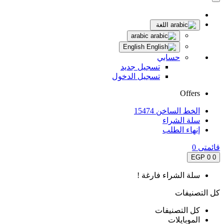
اللغة
arabic
English
حسابي
تسجيل جديد
تسجيل الدخول
Offers
الخط الساخن 15474
سلة الشراء
إنهاء الطلب
قائمتى
0
0 EGP
0
سلة الشراء فارغة !
كل التصنيفات
كل التصنيفات
الموبايلات