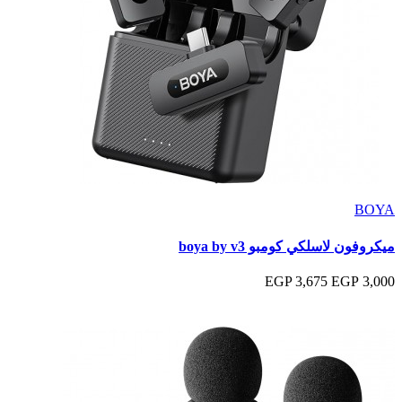
BOYA
ميكروفون لاسلكي كومبو boya by v3
3,675 EGP
3,000 EGP