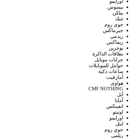
اورايمو
بيسوس
بيلكن
تتيك
جوى روم
جيرماكس
ريدمي
ريماكس
يوجرين
بطاقات الذاكرة
جرابات موبايل
حوامل للموبايلات
ساعات ذكية
أمازفيت
هواوى
CMF NOTHING
أبل
أمايا
انفينكس
اوتيتو
اورايمو
ايتل
جوي روم
ريلمى