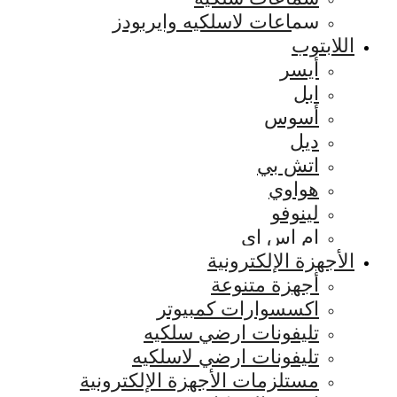
سماعات لاسلكيه وايربودز
اللابتوب
أيسر
ابل
أسوس
ديل
اتش بي
هواوي
لينوفو
ام اس اي
الأجهزة الإلكترونية
أجهزة متنوعة
اكسسوارات كمبيوتر
تليفونات ارضي سلكيه
تليفونات ارضي لاسلكيه
مستلزمات الأجهزة الإلكترونية