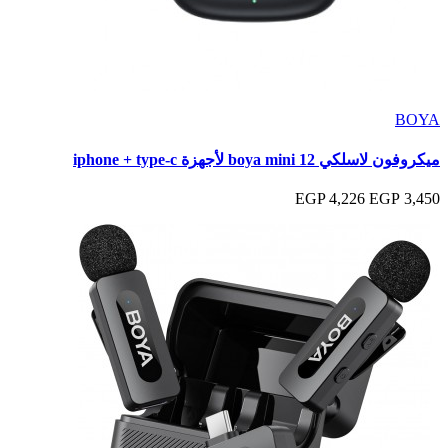
BOYA
ميكروفون لاسلكي boya mini 12 لأجهزة iphone + type-c
4,226 EGP
3,450 EGP