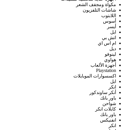
مكواة ومجفف الشعر
شاشات التلفزيون
اللابتوب
أسوس
أيسر
ابل
اتش بي
ام اس اي
ديل
لينوفو
هواوي
أجهزة الألعاب
Playstation
اكسسوارات الموبايلات
ابل
انكر
أنكر ساوندكور
باور بانك
شواحن
كابلات انكر
باور بانك
انفنيكس
انكر